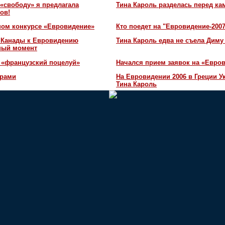
«свободу» я предлагала
Тина Кароль разделась перед ка
ов!
ном конкурсе «Евровидение»
Кто поедет на "Евровидение-200
и Канады к Евровидению
Тина Кароль едва не съела Диму
жный момент
 «французский поцелуй»
Начался прием заявок на «Евров
орами
На Евровидении 2006 в Греции У
Тина Кароль