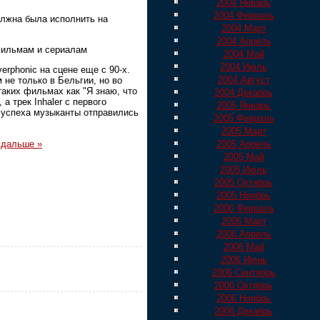
2004 Январь
2004 Февраль
олжна была исполнить на
2004 Март
2004 Апрель
фильмам и сериалам
2004 Май
2004 Июль
erphonic на сцене еще с 90-х.
2004 Август
не только в Бельгии, но во
таких фильмах как "Я знаю, что
2004 Декабрь
а трек Inhaler с первого
2005 Январь
о успеха музыканты отправились
2005 Февраль
2005 Март
 дальше »
2005 Апрель
2005 Май
2005 Июль
2005 Октябрь
2005 Ноябрь
2006 Февраль
2006 Март
2006 Апрель
2006 Май
2006 Июнь
2006 Сентябрь
2006 Октябрь
2006 Ноябрь
2006 Декабрь