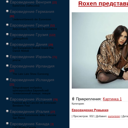
Евровидение Венгрия
Roxen представ
[22]
Eurovíziós Dalfesztivá
Евровидение Германия
[80]
Liederwettbewerb der Eurovision
Евровидение Греция
[52]
Διαγωνισμός Τραγουδιού Ευρώεικονα
Евровидение Грузия
[122]
ევროვიზიის
Евровидение Дания
[29]
Det Europæiske Melodi Grand Prix
Dansk Melodi
Евровидение Израиль
[71]
‏אירוויזיון
Евровидение Ирландия
[27]
The Late Late Show Eurosong
Евровидение Исландия
[21]
Söngvakeppni evrópskra
sjónvarpsstöðva Европейский
телевизионный конкурс певцов
Евровидение Испания
Прикрепления:
Картинка 1
[79]
Festival de la Canción de Eurovisión
Категория:
Benidorm Fest
Евровидение Румыния
Евровидение Италия
[27]
Concorso Eurovisione della Canzone
| Просмотров: 932 | Добавил:
eurovision
| Дата
San Remo
Евровидение Канада
[3]
CBC/Radio-Canada