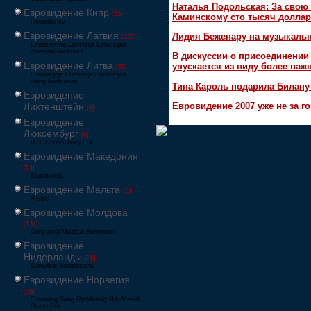
Наталья Подольская: За свою 
Евровидение Кипр
[52]
Каминскому сто тысяч доллар
Γιουροβίζιον
Евровидение Латвия
Лидия Беженару на музыкаль
[125]
Eirodziesma Eirovīzija Eirovīzijas
dziesmu konkurss
В дискуссии о присоединени
Евровидение Литва
упускается из виду более ва
[65]
Eurovizijoje Eurovizija Eurovizijos
dainų konkursas
Тина Кароль подарила Билану
Евровидение
Лихтенштейн
Евровидение 2007 уже не за г
[6]
Евровидение
Люксембург
[6]
RTL Luxembourg LSC
Евровидение Македония
[24]
Евровизија
Евровидение Мальта
[51]
MESC
Евровидение Молдова
[134]
Concursul Muzical Eurovision
Евровидение
Нидерланды
[26]
Eurovisie Songfestival
Евровидение Норвегия
[39]
Eurosong Sang Ryddesalg Nrk Melodi
Grand Prix