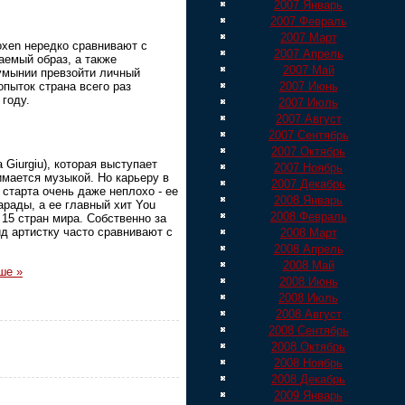
2007 Январь
2007 Февраль
2007 Март
oxen нередко сравнивают с
2007 Апрель
емый образ, а также
2007 Май
умынии превзойти личный
2007 Июнь
пыток страна всего раз
 году.
2007 Июль
2007 Август
2007 Сентябрь
2007 Октябрь
Giurgiu), которая выступает
2007 Ноябрь
имается музыкой. Но карьеру в
2007 Декабрь
 старта очень даже неплохо - ее
2008 Январь
арады, а ее главный хит You
2008 Февраль
 15 стран мира. Собственно за
д артистку часто сравнивают с
2008 Март
2008 Апрель
2008 Май
ше »
2008 Июнь
2008 Июль
2008 Август
2008 Сентябрь
2008 Октябрь
2008 Ноябрь
2008 Декабрь
2009 Январь