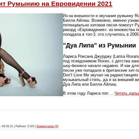
ит Румынию на Евровидении 2021
Из-за внешности и звучания румынку R
Билли Айлиш. Возможно, именно узнава
потенциально хитовая песня помогут Р
рекорд «Евровидения»: из множества по
попадала в топ-3, это случилось в 2005
"Дуа Липа" из Румынии
Лариса Роксана Джурджу (Larisa Roxana 
под псевдонимом Roxen, с детства зан
шоу-бизнесе начало недавно. И как для
песни уже попадали в британские хит-п
Don’t Love Me звучал на радиостанциях
музыкальный стиль, да и за внешний ви
Дуа Липа или Билли Айлиш.
В этом году Лариса поп
...
Читать даль
: 04.03.21 | Рейтинг: 0.0/0 |
Комментарии (0)