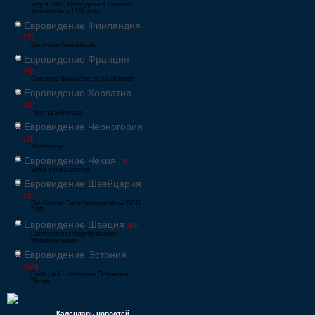
шоу в світі, проводиться щорічно,
починаючи з 1956 року
Евровидение Финляндия
[33]
Eurovision laulukilpailu
Евровидение Франция
[49]
Concours Eurovision de la chanson
Евровидение Хорватия
[22]
Pjesma Eurovizije
Евровидение Черногория
[21]
Montevizija
Евровидение Чехия
[26]
Velká cena Eurovize
Евровидение Швейцария
[35]
Die Grosse Entscheidungsshow SRG
SSR
Евровидение Швеция
[48]
Eurovisionsschlagerfestivalen
Melodifestivalen
Евровидение Эстония
[226]
Eesti Laul Eurovisioon Эстонская
Песня
Календарь новостей