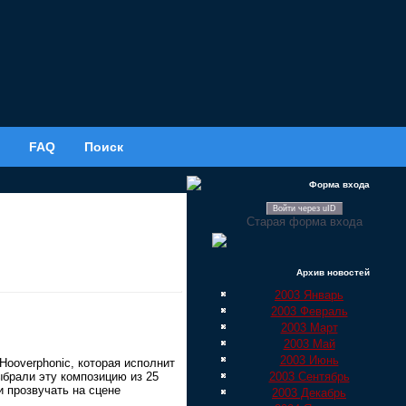
FAQ
Поиск
Форма входа
Войти через uID
Старая форма входа
Архив новостей
2003 Январь
2003 Февраль
2003 Март
2003 Май
2003 Июнь
Hooverphonic, которая исполнит
2003 Сентябрь
ыбрали эту композицию из 25
и прозвучать на сцене
2003 Декабрь