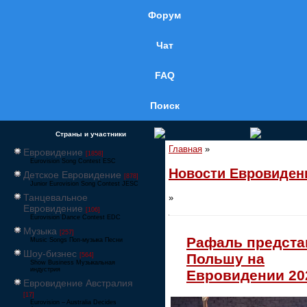
Форум
Чат
FAQ
Поиск
Страны и участники
Главная
»
Евровидение
[1858]
Eurovision Song Contest ESC
Новости Евровиден
Детское Евровидение
[878]
Junior Eurovision Song Contest JESC
Танцевальное
»
Евровидение
[106]
Eurovision Dance Contest EDC
Музыка
[257]
Рафаль предста
Music Songs Поп-музыка Песни
Шоу-бизнес
Польшу на
[564]
Show Business Музыкальная
индустрия
Евровидении 20
Евровидение Австралия
[17]
Eurovision – Australia Decides