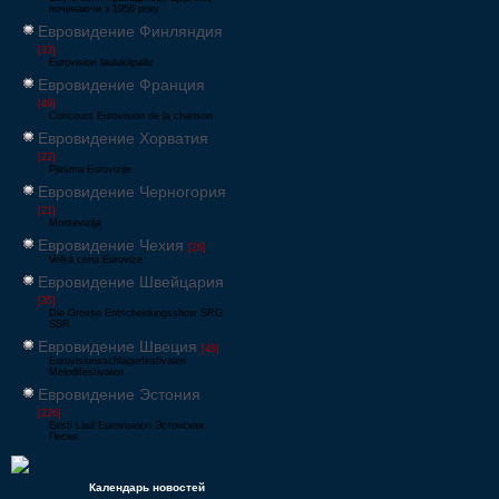
починаючи з 1956 року
Евровидение Финляндия
[33]
Eurovision laulukilpailu
Евровидение Франция
[49]
Concours Eurovision de la chanson
Евровидение Хорватия
[22]
Pjesma Eurovizije
Евровидение Черногория
[21]
Montevizija
Евровидение Чехия
[26]
Velká cena Eurovize
Евровидение Швейцария
[35]
Die Grosse Entscheidungsshow SRG
SSR
Евровидение Швеция
[48]
Eurovisionsschlagerfestivalen
Melodifestivalen
Евровидение Эстония
[226]
Eesti Laul Eurovisioon Эстонская
Песня
Календарь новостей