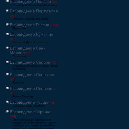
Евровидение Польша
[36]
Eurowizja Konkurs Piosenki Eurowizji
Евровидение Португалия
[25]
Festival Eurovisão da Canção
Евровидение Россия
[1062]
Европесня
Евровидение Румыния
[41]
Concursul Muzical Eurovision
Евровидение Сан-
Марино
[23]
Eurovisione
Евровидение Сербия
[39]
Еуровисион Pesma Evrovizije Песма
Евровизије
Евровидение Словакия
[13]
Eurovízia
Евровидение Словения
[26]
Pesem Evrovizije
Евровидение Турция
[66]
Eurovision Şarkı Yarışması
Евровидение Украина
[796]
Пісенний конкурс Євробачення
Конкурс пісні Євробачення - одне з
найбільш популярних телевізійних
шоу в світі, проводиться щорічно,