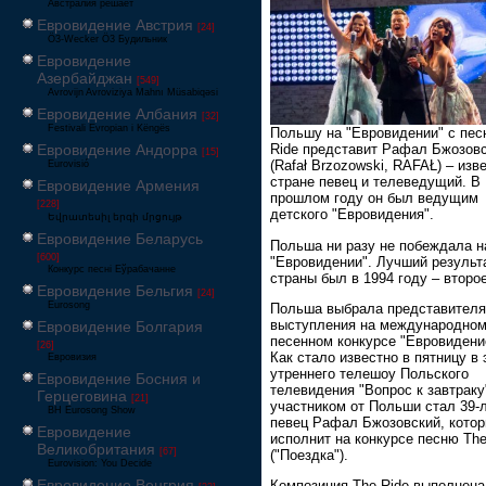
Австралия решает
Евровидение Австрия
[24]
Ö3-Wecker Ö3 Будильник
Евровидение
Азербайджан
[549]
Avrovijn Avroviziya Mahnı Müsabiqəsi
Евровидение Албания
[32]
Festivali Evropian i Këngës
Польшу на "Евровидении" с пес
Евровидение Андорра
Ride представит Рафал Бжозов
[15]
(Rafał Brzozowski, RAFAŁ) – изв
Eurovisió
стране певец и телеведущий. В
Евровидение Армения
прошлом году он был ведущим
[228]
детского "Евровидения".
Եվրատեսիլ երգի մրցույթ
Евровидение Беларусь
Польша ни разу не побеждала н
[600]
"Евровидении". Лучший результ
Конкурс песні Еўрабачанне
страны был в 1994 году – второ
Евровидение Бельгия
[24]
Eurosong
Польша выбрала представителя
выступления на международно
Евровидение Болгария
песенном конкурсе "Евровидени
[26]
Как стало известно в пятницу в
Евровизия
утреннего телешоу Польского
Евровидение Босния и
телевидения "Вопрос к завтраку
Герцеговина
[21]
участником от Польши стал 39-
BH Eurosong Show
певец Рафал Бжозовский, кото
Евровидение
исполнит на конкурсе песню The
Великобритания
[67]
("Поездка").
Eurovision: You Decide
Евровидение Венгрия
Композиция The Ride выполнена