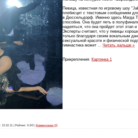
Певица, известная по игровому шоу "Jak
плебисцит с текстовым сообщением для
в Дюссельдорф. Именно здесь Магда Ту
способна. Она будет петь в полуфинал
надеяться, что она пройдет этот этап 
Эксперты считают, что у певицы хорош
только благодаря своим вокальным дан
сексуальной красоте и физической под
гимнастика может
...
Читать дальше »
Прикрепления:
Картинка 1
: 15.02.11 | Рейтинг: 0.0/0 |
Комментарии (0)