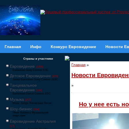
Главная
Инфо
Конкурс Евровидение
Новости Е
Страны и участники
Главная
»
Евровидение
[1858]
Eurovision Song Contest ESC
Новости Евровиден
Детское Евровидение
[878]
Junior Eurovision Song Contest JESC
Танцевальное
»
Евровидение
[106]
Eurovision Dance Contest EDC
Музыка
[257]
Но у нее есть н
Music Songs Поп-музыка Песни
Шоу-бизнес
[564]
Show Business Музыкальная
индустрия
Евровидение Австралия
[17]