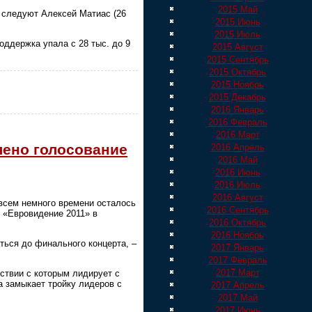
2015 Май
й следуют Алексей Матиас (26
2015 Июнь
2015 Июль
оддержка упала с 28 тыс. до 9
2015 Август
2015 Сентябрь
2015 Октябрь
2015 Ноябрь
2015 Декабрь
2016 Январь
2016 Февраль
2016 Март
лено голосование
2016 Апрель
2016 Май
2016 Июнь
2016 Июль
2016 Август
овсем немного времени осталось
2016 Сентябрь
е «Евровидение 2011» в
2016 Октябрь
2016 Ноябрь
ться до финального концерта, –
2017 Январь
2017 Февраль
2017 Март
тствии с которым лидирует с
а замыкает тройку лидеров с
2017 Апрель
2017 Май
2017 Июнь