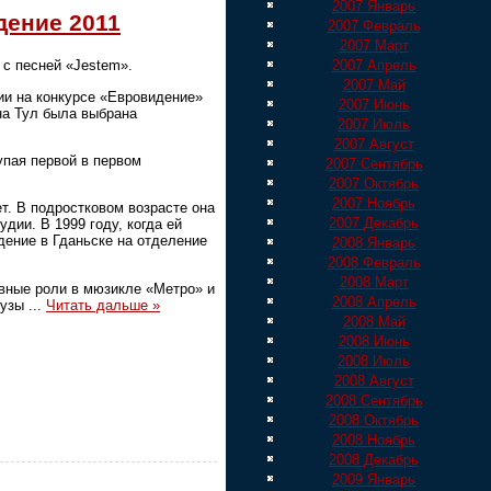
2007 Январь
дение 2011
2007 Февраль
2007 Март
2007 Апрель
с песней «Jestem».
2007 Май
ии на конкурсе «Евровидение»
2007 Июнь
на Тул была выбрана
2007 Июль
2007 Август
упая первой в первом
2007 Сентябрь
2007 Октябрь
2007 Ноябрь
т. В подростковом возрасте она
2007 Декабрь
дии. В 1999 году, когда ей
дение в Гданьске на отделение
2008 Январь
2008 Февраль
2008 Март
авные роли в мюзикле «Метро» и
2008 Апрель
музы
...
Читать дальше »
2008 Май
2008 Июнь
2008 Июль
2008 Август
2008 Сентябрь
2008 Октябрь
2008 Ноябрь
2008 Декабрь
2009 Январь