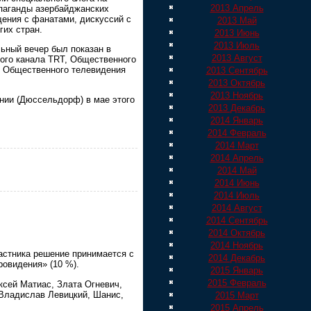
2013 Апрель
опаганды азербайджанских
щения с фанатами, дискуссий с
2013 Май
гих стран.
2013 Июнь
2013 Июль
ьный вечер был показан в
2013 Август
ого канала TRT, Общественного
и Общественного телевидения
2013 Сентябрь
2013 Октябрь
2013 Ноябрь
нии (Дюссельдорф) в мае этого
2013 Декабрь
2014 Январь
2014 Февраль
2014 Март
2014 Апрель
2014 Май
2014 Июнь
2014 Июль
2014 Август
2014 Сентябрь
2014 Октябрь
2014 Ноябрь
частника решение принимается с
2014 Декабрь
ровидения» (10 %).
2015 Январь
2015 Февраль
сей Матиас, Злата Огневич,
 Владислав Левицкий, Шанис,
2015 Март
2015 Апрель