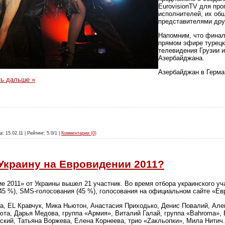
EurovisionTV для пр
исполнителей, их об
представителями дру
Напомним, что финал
прямом эфире турецк
телевидения Грузии 
Азербайджана.
Азербайджан в Герма
ть дальше »
а: 15.02.11 | Рейтинг: 5.0/1 |
Комментарии (0)
 Украину на Евровидении 2011?
е 2011» от Украины вышел 21 участник. Во время отбора украинского у
45 %), SMS-голосования (45 %), голосования на официальном сайте «Ев
 EL Кравчук, Мика Ньютон, Анастасия Приходько, Денис Повалий, Алек
та, Дарья Медова, группа «Армия», Виталий Галай, группа «Bahroma»,
ский, Татьяна Воржева, Елена Корнеева, трио «Zакльопки», Мила Нитич.