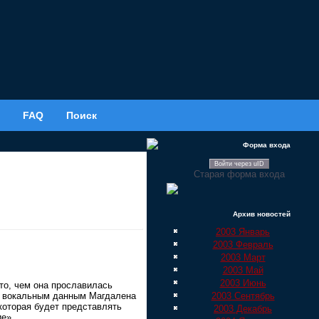
FAQ
Поиск
Форма входа
Войти через uID
Старая форма входа
Архив новостей
2003 Январь
2003 Февраль
2003 Март
2003 Май
2003 Июнь
 то, чем она прославилась
2003 Сентябрь
м вокальным данным Магдалена
которая будет представлять
2003 Декабрь
е».