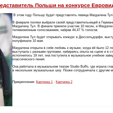
едставитель Польши на конкурсе Еврови
В этом году Польшу будет представлять певица Магдалена Тул 
В феврале поляки выбрали своей представительницей в Герман
Магдалену Тул. В финале приняли участие 10 песен, и Магдале
телевизионным голосованием, набрав 44,47 % голосов.
Магделена Тул будет открывать конкурс в Дюссельдорфе, выст
полуфинале 10 мая.
Магдалена открыла в себе любовь к музыке, когда ей было 12 ле
выступала с разными группами, набираясь опыта на сцене и в сту
исполнилось 19 лет, она поступила в музыкальное учебное заве
классического пения.
Она работала в музыкальном театре Studio Buffo, где играла гл
в нескольких музыкальных шоу. Позже сотрудничала с другим 
Прикрепления:
Картинка 1
·
Картинка 2