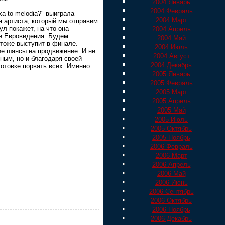
2004 Январь
2004 Февраль
a to melodia?" выиграла
2004 Март
 артиста, который мы отправим
л покажет, на что она
2004 Апрель
е Евровидения. Будем
2004 Май
и тоже выступит в финале.
2004 Июль
ие шансы на продвижение. И не
2004 Август
ным, но и благодаря своей
2004 Декабрь
готовке порвать всех. Именно
2005 Январь
2005 Февраль
2005 Март
2005 Апрель
2005 Май
2005 Июль
2005 Октябрь
2005 Ноябрь
2006 Февраль
2006 Март
2006 Апрель
2006 Май
2006 Июнь
2006 Сентябрь
2006 Октябрь
2006 Ноябрь
2006 Декабрь