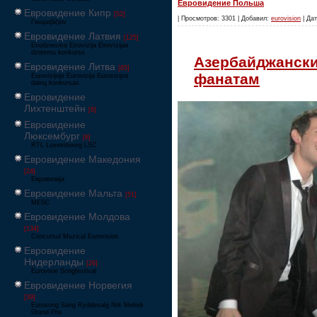
Евровидение Польша
Евровидение Кипр
[52]
| Просмотров: 3301 | Добавил:
eurovision
| Дат
Γιουροβίζιον
Евровидение Латвия
[125]
Eirodziesma Eirovīzija Eirovīzijas
dziesmu konkurss
Азербайджански
Евровидение Литва
[65]
фанатам
Eurovizijoje Eurovizija Eurovizijos
dainų konkursas
Евровидение
Лихтенштейн
[6]
Евровидение
Люксембург
[6]
RTL Luxembourg LSC
Евровидение Македония
[24]
Евровизија
Евровидение Мальта
[51]
MESC
Евровидение Молдова
[134]
Concursul Muzical Eurovision
Евровидение
Нидерланды
[26]
Eurovisie Songfestival
Евровидение Норвегия
[39]
Eurosong Sang Ryddesalg Nrk Melodi
Grand Prix