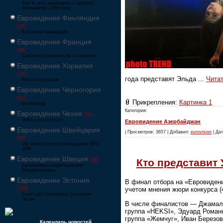
шоу в світі, проводиться щорічно,
починаючи з 1956 року
Евровидение Финляндия
[33]
Eurovision laulukilpailu
Евровидение Франция
[49]
Concours Eurovision de la chanson
Евровидение Хорватия
[22]
года представят Эльда
...
Чита
Pjesma Eurovizije
Евровидение Черногория
[21]
Прикрепления:
Картинка 1
Montevizija
Категория:
Евровидение Чехия
[26]
Velká cena Eurovize
Евровидение Азербайджан
Евровидение Швейцария
| Просмотров: 3657 | Добавил:
eurovision
| Дат
[35]
Die Grosse Entscheidungsshow SRG
SSR
Евровидение Швеция
Кто представит
[48]
Eurovisionsschlagerfestivalen
Melodifestivalen
Евровидение Эстония
В финал отбора на «Евровидени
учетом мнения жюри конкурса (
[226]
Eesti Laul Eurovisioon Эстонская
Песня
В числе финалистов — Джамала,
группа «HEKSI», Эдуард Романю
группа «Жемчуг», Иван Березов
Календарь новостей