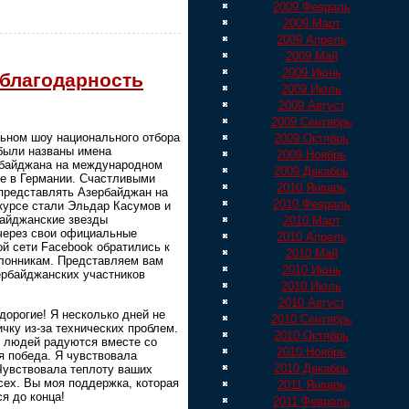
2009 Февраль
2009 Март
2009 Апрель
2009 Май
2009 Июнь
 благодарность
2009 Июль
2009 Август
2009 Сентябрь
ьном шоу национального отбора
2009 Октябрь
были названы имена
2009 Ноябрь
рбайджана на международном
2009 Декабрь
е в Германии. Счастливыми
2010 Январь
представлять Азербайджан на
2010 Февраль
курсе стали Эльдар Касумов и
айджанские звезды
2010 Март
через свои официальные
2010 Апрель
й сети Facebook обратились к
2010 Май
лонникам. Представляем вам
2010 Июнь
ербайджанских участников
2010 Июль
2010 Август
дорогие! Я несколько дней не
2010 Сентябрь
ичку из-за технических проблем.
2010 Октябрь
о людей радуются вместе со
2010 Ноябрь
я победа. Я чувствовала
2010 Декабрь
Чувствовала теплоту ваших
сех. Вы моя поддержка, которая
2011 Январь
я до конца!
2011 Февраль