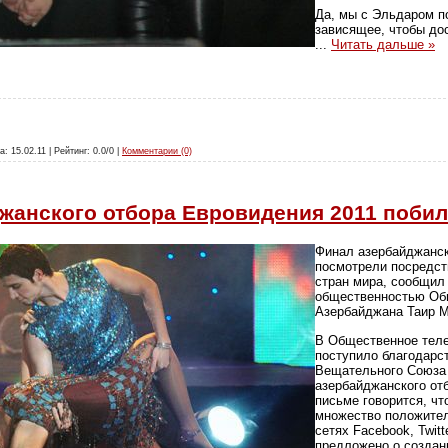
Да, мы с Эльдаром п
зависящее, чтобы до
...
Читать дальше »
а: 15.02.11 | Рейтинг: 0.0/0 |
Комментарии (0)
жанского отбора Евровидения 2011 побил
Финал азербайджанск
посмотрели посредст
стран мира, сообщил
общественностью Об
Азербайджана Таир 
В Общественное тел
поступило благодарс
Вещательного Союза 
азербайджанского от
письме говорится, чт
множество положител
сетях Facebook, Twitte
предложено о создан