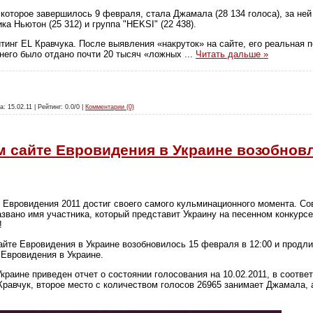
 которое завершилось 9 февраля, стала Джамала (28 134 голоса), за не
ика Ньютон (25 312) и группа "HEKSI" (22 438).
инг EL Кравчука. После выявления «накруток» на сайте, его реальная п
а него было отдано почти 20 тысяч «ложных
...
Читать дальше »
а: 15.02.11 | Рейтинг: 0.0/0 |
Комментарии (0)
 сайте Евровидения в Украине возобнов
 Евровидения 2011 достиг своего самого кульминационного момента. С
азвано имя участника, который представит Украину на песенном конкурс
!
йте Евровидения в Украине возобновилось 15 февраля в 12:00 и продли
Евровидения в Украине.
краине приведен отчет о состоянии голосования на 10.02.2011, в соотве
Кравчук, второе место с количеством голосов 26965 занимает Джамала, 