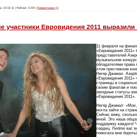
а: 15.02.11 | Рейтинг: 0.0/0 |
Комментарии (1)
е участники Евровидения 2011 выразили
11 февраля на финал
«Евровидения 2011» 
представителей Азе
музыкальном конкурс
обладателями права 
этом престижном кон
Нигяр Джамал. Азерб
«Евровидения 2011» 
страницы в социально
своим фанатам и пок
звездные статусы аз
«Евровидения 2011».
Нигяр Джамал: «Мои 
могла зайти на стран
Сейчас вижу, скольк
мной. Это наша обща
поддержку каждого! 
сердец. Люблю вас в
помогала мне боротьс