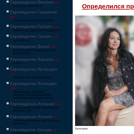
Евровидение Венгрия
[22]
Определился пр
Eurovíziós Dalfesztivá
Евровидение Германия
[80]
Liederwettbewerb der Eurovision
Евровидение Греция
[52]
Διαγωνισμός Τραγουδιού Ευρώεικονα
Евровидение Грузия
[122]
ევროვიზიის
Евровидение Дания
[29]
Det Europæiske Melodi Grand Prix
Dansk Melodi
Евровидение Израиль
[71]
‏אירוויזיון
Евровидение Ирландия
[27]
The Late Late Show Eurosong
Евровидение Исландия
[21]
Söngvakeppni evrópskra
sjónvarpsstöðva Европейский
телевизионный конкурс певцов
Евровидение Испания
[79]
Festival de la Canción de Eurovisión
Benidorm Fest
Евровидение Италия
[27]
Concorso Eurovisione della Canzone
San Remo
Евровидение Канада
Категория:
[3]
CBC/Radio-Canada