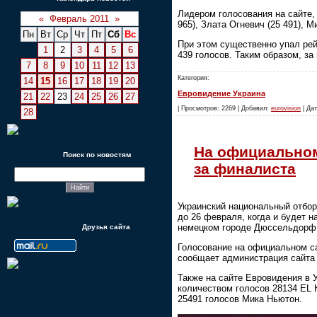
Лидером голосования на сайте,
«
Февраль 2011
»
965), Злата Огневич (25 491), М
Пн
Вт
Ср
Чт
Пт
Сб
Вс
При этом существенно упал рейт
1
2
3
4
5
6
439 голосов. Таким образом, з
7
8
9
10
11
12
13
Категория:
14
15
16
17
18
19
20
Евровидение Украина
21
22
23
24
25
26
27
| Просмотров: 2269 | Добавил:
eurovision
| Дат
28
На официальном
Поиск по новостям
за финалиста
Украинский национальный отбор
до 26 февраля, когда и будет н
немецком городе Дюссельдорф
Друзья сайта
Голосование на официальном са
сообщает администрация сайта 
Также на сайте Евровидения в У
количеством голосов 28134 EL 
25491 голосов Мика Ньютон.