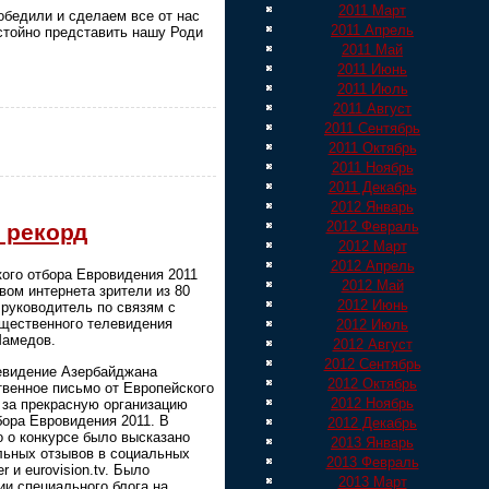
2011 Март
обедили и сделаем все от нас
2011 Апрель
стойно представить нашу Роди
2011 Май
2011 Июнь
2011 Июль
2011 Август
2011 Сентябрь
2011 Октябрь
2011 Ноябрь
2011 Декабрь
2012 Январь
2012 Февраль
 рекорд
2012 Март
2012 Апрель
ого отбора Евровидения 2011
2012 Май
вом интернета зрители из 80
2012 Июнь
 руководитель по связям с
щественного телевидения
2012 Июль
Мамедов.
2012 Август
2012 Сентябрь
евидение Азербайджана
2012 Октябрь
твенное письмо от Европейского
2012 Ноябрь
за прекрасную организацию
бора Евровидения 2011. В
2012 Декабрь
о о конкурсе было высказано
2013 Январь
ьных отзывов в социальных
2013 Февраль
r и eurovision.tv. Было
2013 Март
ии специального блога на