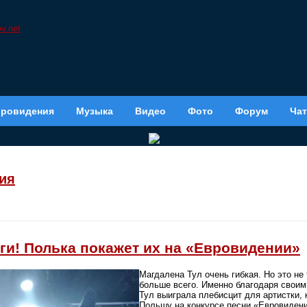
вровидения
Музыка
Видео
Фото
Форум
Чат
ия
оги! Полька покажет их на «Евровидении»
Магдалена Тул очень гибкая. Но это не
больше всего. Именно благодаря свои
Тул выиграла плебисцит для артистки, 
Польшу на конкурсе песни «Евровидени