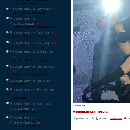
Eurovision – Australia Decides
Австралия решает
Евровидение Австрия
[24]
Ö3-Wecker Ö3 Будильник
Евровидение
Азербайджан
[549]
Avrovijn Avroviziya Mahnı Müsabiqəsi
Евровидение Албания
[32]
Festivali Evropian i Këngës
Евровидение Андорра
[15]
Eurovisió
Евровидение Армения
[228]
Եվրատեսիլ երգի մրցույթ
Евровидение Беларусь
[600]
Конкурс песні Еўрабачанне
Евровидение Бельгия
[24]
Eurosong
Евровидение Болгария
[26]
Евровизия
Евровидение Босния и
Категория:
Герцеговина
[21]
Евровидение Польша
BH Eurosong Show
Евровидение
| Просмотров: 358 | Добавил:
eurovision
| Дата
Великобритания
[67]
Eurovision: You Decide