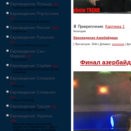
Евровидение Польша
[36]
Eurowizja Konkurs Piosenki Eurowizji
Евровидение Португалия
[25]
Festival Eurovisão da Canção
Прикрепления:
Картинка 1
Евровидение Россия
[1062]
Европесня
Категория:
Евровидение Румыния
Евровидение Азербайджан
[41]
| Просмотров: 3044 | Добавил:
eurovision
| Дат
Concursul Muzical Eurovision
Евровидение Сан-
Марино
[23]
Eurovisione
Финал азербайд
Евровидение Сербия
[39]
Еуровисион Pesma Evrovizije Песма
Евровизије
Евровидение Словакия
[13]
Eurovízia
Евровидение Словения
[26]
Pesem Evrovizije
Евровидение Турция
[66]
Eurovision Şarkı Yarışması
Евровидение Украина
[796]
Пісенний конкурс Євробачення
Конкурс пісні Євробачення - одне з
найбільш популярних телевізійних