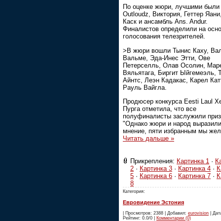
По оценке жюри, лучшими были
Outloudz, Виктория, Геттер Яани
Каск и ансамбль Ans. Andur.
Финалистов определили на осн
голосования телезрителей.
>В жюри вошли Тынис Каху, Ва
Вальме, Эда-Инес Этти, Ове
Петерселль, Олав Осолин, Мар
Вяльятага, Биргит Ыйгемеэль, 
Айнтс, Леэн Кадакас, Карел Кат
Рауль Вайгла.
Продюсер конкурса Eesti Laul Х
Пурга отметила, что все
полуфиналисты заслужили приз
"Однако жюри и народ выразили
мнение, пяти избранным мы же
Читать дальше »
Прикрепления:
Картинка 1
·
К
2
·
Картинка 3
·
Картинка 4
·
К
5
·
Картинка 6
·
Картинка 7
·
К
8
Категория:
Евровидение Эстония
| Просмотров: 2388 | Добавил:
eurovision
| Дата
Рейтинг: 0.0/0 |
Комментарии (0)