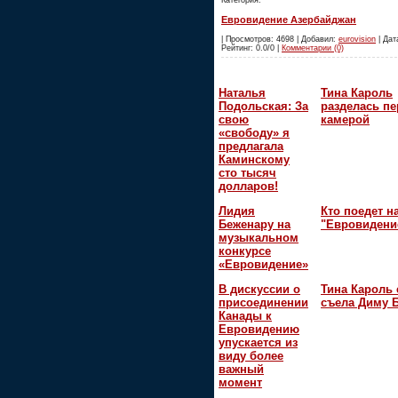
Категория:
Евровидение Азербайджан
| Просмотров: 4698 | Добавил:
eurovision
| Дата
Рейтинг: 0.0/0 |
Комментарии (0)
Наталья
Тина Кароль
Подольская: За
разделась пе
свою
камерой
«свободу» я
предлагала
Каминскому
сто тысяч
долларов!
Лидия
Кто поедет н
Беженару на
"Евровидени
музыкальном
конкурсе
«Евровидение»
В дискуссии о
Тина Кароль 
присоединении
съела Диму 
Канады к
Евровидению
упускается из
виду более
важный
момент