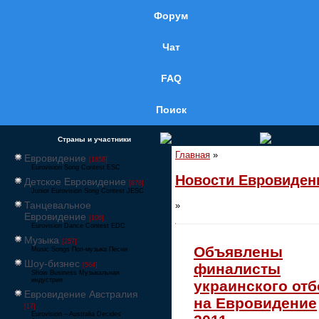
Форум
Чат
FAQ
Поиск
Страны и участники
Главная
»
Евровидение
[1858]
Eurovision Song Contest ESC
Новости Евровиден
Детское Евровидение
[878]
Junior Eurovision Song Contest JESC
Танцевальное
»
Евровидение
[106]
Eurovision Dance Contest EDC
Музыка
[257]
Объявлены
Music Songs Поп-музыка Песни
Шоу-бизнес
финалисты
[564]
Show Business Музыкальная
индустрия
украинского отб
Евровидение Австралия
на Евровидение
[17]
Eurovision – Australia Decides