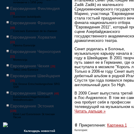
Итальянка Сенит (настоящее им
починаючи з 1956 року
Zadik Zadik) из маленького
Евровидение Финляндия
Средиземноморского государств
Марино, участница "Евровидения
[33]
Eurovision laulukilpailu
стала гостьей праздничного веч
финала национального отбора
Евровидение Франция
"Евровидения 2011", который п
[49]
сцене Азербайджанского
Concours Eurovision de la chanson
государственного академическо
Евровидение Хорватия
драматического театра.
[22]
Pjesma Eurovizije
Сенит родилась в Болонье,
Евровидение Черногория
музыкальную карьеру начала в 
[21]
году в Швейцарии. В 2001 творч
Montevizija
путь завел ее в Германию, где о
Евровидение Чехия
выступала в мюзикле "Король л
[26]
Velká cena Eurovize
Только в 2006-м году Сенит вып
Евровидение Швейцария
дебютный альбом в родной Ита
Спустя три года появился перв
[35]
англоязычный диск So High.
Die Grosse Entscheidungsshow SRG
SSR
Евровидение Швеция
В 2009 Сенит выпустила третий
[48]
Eurovisionsschlagerfestivalen
в Лос-Анджелесе. В том же сам
Melodifestivalen
она пробует себя в профессии
Евровидение Эстония
телеведущей на музыкальном 
Читать дальше »
[226]
Eesti Laul Eurovisioon Эстонская
Песня
Прикрепления:
Картинка 1
Категория:
Календарь новостей