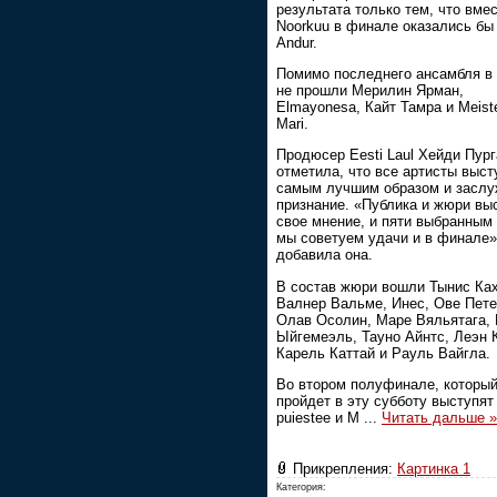
результата только тем, что вме
Noorkuu в финале оказались бы
Andur.
Помимо последнего ансамбля в
не прошли Мерилин Ярман,
Elmayonesa, Кайт Тамра и Meiste
Mari.
Продюсер Eesti Laul Хейди Пург
отметила, что все артисты выст
самым лучшим образом и засл
признание. «Публика и жюри вы
свое мнение, и пяти выбранным
мы советуем удачи и в финале»,
добавила она.
В состав жюри вошли Тынис Ках
Валнер Вальме, Инес, Ове Пете
Олав Осолин, Маре Вяльятага, 
Ыйгемеэль, Тауно Айнтс, Леэн 
Карель Каттай и Рауль Вайгла.
Во втором полуфинале, которы
пройдет в эту субботу выступят
puiestee и М
...
Читать дальше »
Прикрепления:
Картинка 1
Категория: