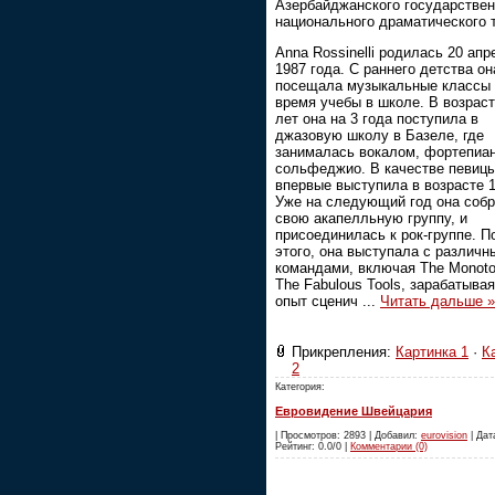
Азербайджанского государствен
национального драматического 
Anna Rossinelli родилась 20 апр
1987 года. С раннего детства он
посещала музыкальные классы 
время учебы в школе. В возраст
лет она на 3 года поступила в
джазовую школу в Базеле, где
занималась вокалом, фортепиан
сольфеджио. В качестве певицы
впервые выступила в возрасте 1
Уже на следующий год она соб
свою акапелльную группу, и
присоединилась к рок-группе. П
этого, она выступала с различ
командами, включая The Monoto
The Fabulous Tools, зарабатывая
опыт сценич
...
Читать дальше »
Прикрепления:
Картинка 1
·
К
2
Категория:
Евровидение Швейцария
| Просмотров: 2893 | Добавил:
eurovision
| Дата
Рейтинг: 0.0/0 |
Комментарии (0)