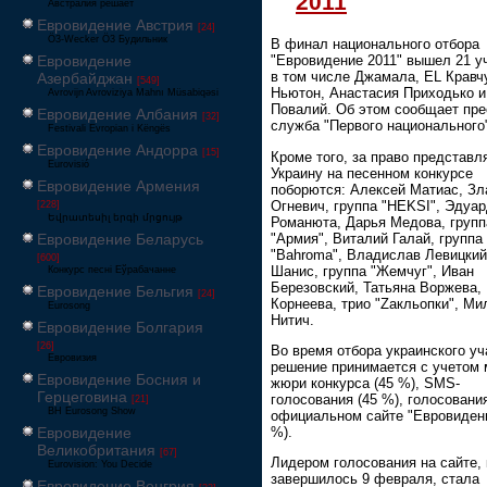
2011
Австралия решает
Евровидение Австрия
[24]
Ö3-Wecker Ö3 Будильник
В финал национального отбора
Евровидение
"Евровидение 2011" вышел 21 у
в том числе Джамала, EL Кравч
Азербайджан
[549]
Ньютон, Анастасия Приходько и
Avrovijn Avroviziya Mahnı Müsabiqəsi
Повалий. Об этом сообщает пре
Евровидение Албания
[32]
служба "Первого национального
Festivali Evropian i Këngës
Евровидение Андорра
[15]
Кроме того, за право представл
Eurovisió
Украину на песенном конкурсе
Евровидение Армения
поборются: Алексей Матиас, Зл
Огневич, группа "HEKSI", Эдуа
[228]
Եվրատեսիլ երգի մրցույթ
Романюта, Дарья Медова, групп
"Армия", Виталий Галай, группа
Евровидение Беларусь
"Bahroma", Владислав Левицкий
[600]
Шанис, группа "Жемчуг", Иван
Конкурс песні Еўрабачанне
Березовский, Татьяна Воржева,
Евровидение Бельгия
[24]
Корнеева, трио "Zакльопки", Ми
Eurosong
Нитич.
Евровидение Болгария
[26]
Во время отбора украинского уч
Евровизия
решение принимается с учетом 
Евровидение Босния и
жюри конкурса (45 %), SMS-
Герцеговина
голосования (45 %), голосовани
[21]
BH Eurosong Show
официальном сайте "Евровидени
%).
Евровидение
Великобритания
[67]
Лидером голосования на сайте, 
Eurovision: You Decide
завершилось 9 февраля, стала
Евровидение Венгрия