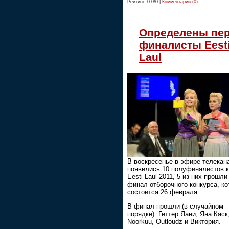
Рейтинг: 0.0/0 |
Комментарии (0)
Определены пе
финалисты Eest
Laul
В воскресенье в эфире телекан
появились 10 полуфиналистов к
Eesti Laul 2011, 5 из них прошли
финал отборочного конкурса, к
состоится 26 февраля.
В финал прошли (в случайном
порядке): Геттер Яани, Яна Каск
Noorkuu, Outloudz и Виктория.