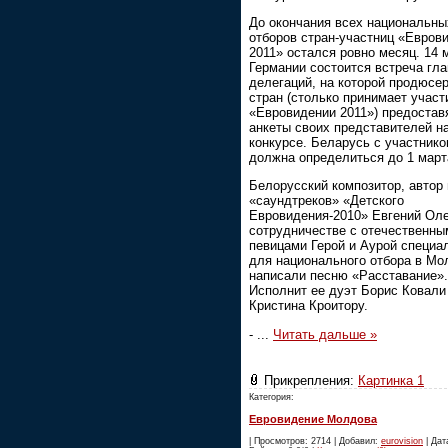
До окончания всех национальны
отборов стран-участниц «Евров
2011» остался ровно месяц. 14 
Германии состоится встреча гла
делегаций, на которой продюсе
стран (столько принимает участ
«Евровидении 2011») предостав
анкеты своих представителей н
конкурсе. Беларусь с участник
должна определиться до 1 март
Белорусский композитор, автор
«саундтреков» «Детского
Евровидения-2010» Евгений Оле
сотрудничестве с отечественны
певицами Герой и Аурой специа
для национального отбора в Мо
написали песню «Расставание».
Исполнит ее дуэт Борис Ковали
Кристина Кроитору.
-
...
Читать дальше »
Прикрепления:
Картинка 1
Категория:
Евровидение Молдова
| Просмотров: 2714 | Добавил:
eurovision
| Дата