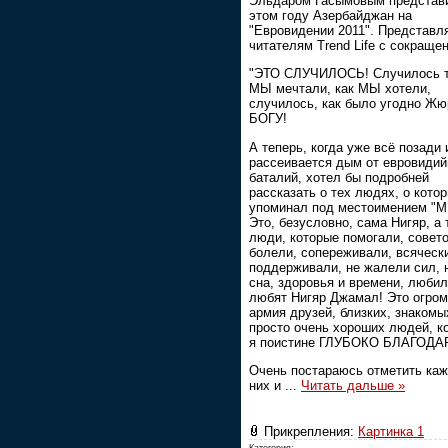
Эльдаром Гасымовым представи
этом году Азербайджан на
"Евровидении 2011". Представл
читателям Trend Life с сокраще
"ЭТО СЛУЧИЛОСЬ! Случилось та
МЫ мечтали, как МЫ хотели,
случилось, как было угодно Жю
БОГУ!
А теперь, когда уже всё позади 
рассеивается дым от евровиди
баталий, хотел бы подробней
рассказать о тех людях, о кото
упоминал под местоимением "М
Это, безусловно, сама Нигяр, а 
люди, которые помогали, совет
болели, сопереживали, всяческ
поддерживали, не жалели сил, 
сна, здоровья и времени, любил
любят Нигяр Джамал! Это огро
армия друзей, близких, знакомы
просто очень хороших людей, к
я поистине ГЛУБОКО БЛАГОДА
Очень постараюсь отметить каж
них и
...
Читать дальше »
Прикрепления:
Картинка 1