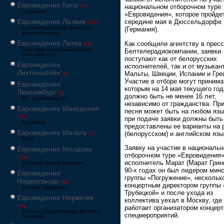
Евровидение Кипр
национальном отборочном туре
[52]
Γιουροβίζιον
«Евровидения», которое пройде
Евровидение Латвия
середине мая в Дюссельдорфе
[125]
Eirodziesma Eirovīzija Eirovīzijas
(Германия).
dziesmu konkurss
Евровидение Литва
Как сообщили агентству в прес
[65]
Eurovizijoje Eurovizija Eurovizijos
Белтелерадиокомпании, заявки
dainų konkursas
поступают как от белорусских
Евровидение
исполнителей, так и от музыкан
Лихтенштейн
Мальты, Швеции, Испании и Гре
[6]
Участие в отборе могут принима
Евровидение
которым на 14 мая текущего год
Люксембург
[6]
должно быть не менее 16 лет,
RTL Luxembourg LSC
независимо от гражданства. Пр
Евровидение Македония
песня может быть на любом язы
[24]
при подаче заявки должны быть
Евровизија
предоставлены ее варианты на 
Евровидение Мальта
(белорусском) и английском язы
[51]
MESC
Заявку на участие в националь
Евровидение Молдова
отборочном туре «Евровидения
[134]
исполнитель Марат (Марат Гринг
Concursul Muzical Eurovision
90-х годах он был лидером мин
Евровидение
группы «Погружение», нескольк
Нидерланды
[26]
концертным директором группы
Eurovisie Songfestival
Трубецкой» и после ухода из
Евровидение Норвегия
коллектива уехал в Москву, где
[39]
работает организатором концерт
Eurosong Sang Ryddesalg Nrk Melodi
спецмероприятий.
Grand Prix