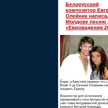
Белорусский
композитор Евг
Олейник написа
Молдове песню 
«Евровидения 2
Борис и Кристина уверены что с
Break it up Евгения Олейника см
покорить Европу
Вокалистов для исполнения
евровизийного хита белорусов 
сам глава молдаванской делега
конкурсе Виталий Кожокару.