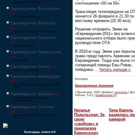
соотношении «50 на 50».
починаючи з 1956 року
Евровидение Финляндия
Трансляция телепередачи на О
[33]
начнется 26 февраля в 21.30 по
Eurovision laulukilpailu
местному времени (20.30 мск).
Евровидение Франция
[49]
Решение отправить Эмми на
Concours Eurovision de la chanson
«Евровидение-2011» без всякого
Евровидение Хорватия
национального отбора было при
руководством ОТА.
[22]
Pjesma Eurovizije
В 2010-м году Эмми уже борола
Евровидение Черногория
право представлять Армению н
[21]
Евровидении. Тогда она была г
Montevizija
соперницей певицы Евы Ривас,
Евровидение Чехия
[26]
победивш
...
Читать дальше »
Velká cena Eurovize
Евровидение Швейцария
Категория:
[35]
Die Grosse Entscheidungsshow SRG
Евровидение Армения
SSR
| Просмотров: 2545 | Добавил:
eurovision
| Дата
Евровидение Швеция
[48]
Рейтинг: 5.0/1 |
Комментарии (0)
Eurovisionsschlagerfestivalen
Melodifestivalen
Евровидение Эстония
Наталья
Тина Кароль
[226]
Подольская: За
разделась пе
Eesti Laul Eurovisioon Эстонская
Песня
свою
камерой
«свободу» я
предлагала
Календарь новостей
Каминскому