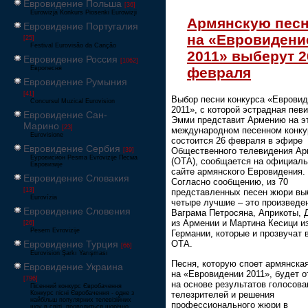
Евровидение Польша
[36]
Eurowizja Konkurs Piosenki Eurowizji
Армянскую пес
Евровидение Португалия
на «Евровидени
[25]
Festival Eurovisão da Canção
2011» выберут 2
Евровидение Россия
[1062]
февраля
Европесня
Евровидение Румыния
[41]
Выбор песни конкурса «Еврови
Concursul Muzical Eurovision
2011», с которой эстрадная пев
Евровидение Сан-
Эмми представит Армению на э
Марино
[23]
международном песенном конку
Eurovisione
состоится 26 февраля в эфире
Евровидение Сербия
Общественного телевидения Ар
[39]
Еуровисион Pesma Evrovizije Песма
(ОТА), сообщается на официал
Евровизије
сайте армянского Евровидения.
Евровидение Словакия
Согласно сообщению, из 70
[13]
представленных песен жюри вы
Eurovízia
четыре лучшие – это произведе
Евровидение Словения
Ваграма Петросяна, Априкоты, 
из Армении и Мартина Кесици и
[26]
Pesem Evrovizije
Германии, которые и прозвучат 
Евровидение Турция
ОТА.
[66]
Eurovision Şarkı Yarışması
Песня, которую споет армянска
Евровидение Украина
на «Евровидении 2011», будет о
[796]
на основе результатов голосова
Пісенний конкурс Євробачення
телезрителей и решения
Конкурс пісні Євробачення - одне з
найбільш популярних телевізійних
профессионального жюри в
шоу в світі, проводиться щорічно,