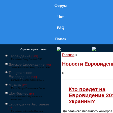
Форум
Чат
FAQ
Поиск
Страны и участники
Главная
»
Евровидение
[1858]
Eurovision Song Contest ESC
Новости Евровиден
Детское Евровидение
[878]
Junior Eurovision Song Contest JESC
Танцевальное
»
Евровидение
[106]
Eurovision Dance Contest EDC
Музыка
[257]
Кто поедет на
Music Songs Поп-музыка Песни
Шоу-бизнес
Евровидение 20
[564]
Show Business Музыкальная
индустрия
Украины?
Евровидение Австралия
[17]
До главного песенного конкурс
Eurovision – Australia Decides