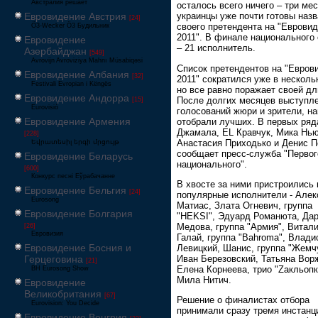
Австралия решает
осталось всего ничего – три мес
Евровидение Австрия
украинцы уже почти готовы назв
[24]
своего претендента на "Еврови
Ö3-Wecker Ö3 Будильник
2011". В финале национального
Евровидение
– 21 исполнитель.
Азербайджан
[549]
Avrovijn Avroviziya Mahnı Müsabiqəsi
Список претендентов на "Евров
Евровидение Албания
[32]
2011" сократился уже в нескольк
Festivali Evropian i Këngës
но все равно поражает своей дл
Евровидение Андорра
После долгих месяцев выступле
[15]
Eurovisió
голосований жюри и зрители, на
Евровидение Армения
отобрали лучших. В первых ряд
Джамала, EL Кравчук, Мика Нью
[228]
Анастасия Приходько и Денис П
Եվրատեսիլ երգի մրցույթ
сообщает пресс-служба "Первог
Евровидение Беларусь
национального".
[600]
Конкурс песні Еўрабачанне
В хвосте за ними пристроились
Евровидение Бельгия
[24]
популярные исполнители - Алек
Eurosong
Матиас, Злата Огневич, группа
Евровидение Болгария
"HEKSI", Эдуард Романюта, Да
Медова, группа "Армия", Витал
[26]
Евровизия
Галай, группа "Bahroma", Влади
Евровидение Босния и
Левицкий, Шанис, группа "Жемчу
Иван Березовский, Татьяна Вор
Герцеговина
[21]
Елена Корнеева, трио "Zакльопк
BH Eurosong Show
Мила Нитич.
Евровидение
Великобритания
[67]
Решение о финалистах отбора
Eurovision: You Decide
принимали сразу тремя инстанц
Евровидение Венгрия