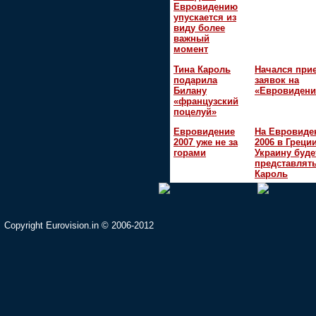
Евровидению
упускается из
виду более
важный
момент
Тина Кароль
Начался при
подарила
заявок на
Билану
«Евровидени
«французский
поцелуй»
Евровидение
На Евровиде
2007 уже не за
2006 в Греци
горами
Украину буде
представлять
Кароль
Copyright Eurovision.in © 2006-2012