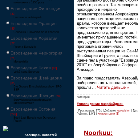
организовано достаточно скромн
починаючи з 1956 року
особого размаха. Так мероприят
Евровидение Финляндия
проходило в недавно
отремонтированном Азербайдж
[33]
Eurovision laulukilpailu
национальном академическом т
драмы, которое вмещает небол
Евровидение Франция
количество зрителей и не
[49]
предназначено для концертов. 
Concours Eurovision de la chanson
именитых приглашенных гостей, 
Евровидение Хорватия
предыдущие годы. Развлекател
[22]
программа ограничилась
Pjesma Eurovizije
выступлениями певцов из Сан-М
Евровидение Черногория
Швейцарии и Грузии, а весь веч
[21]
сцене пела участница "Евровид
Montevizija
2010" от Азербайджана Сафура
Евровидение Чехия
[26]
Ализаде.
Velká cena Eurovize
Евровидение Швейцария
За право представлять Азерба
поборолись пять исполнителей,
[35]
прошли
...
Читать дальше »
Die Grosse Entscheidungsshow SRG
SSR
Евровидение Швеция
[48]
Категория:
Eurovisionsschlagerfestivalen
Melodifestivalen
Евровидение Азербайджан
Евровидение Эстония
| Просмотров: 3701 | Добавил:
eurovision
| Дата
Рейтинг: 1.0/1 |
Комментарии (1)
[226]
Eesti Laul Eurovisioon Эстонская
Песня
Noorkuu:
Календарь новостей