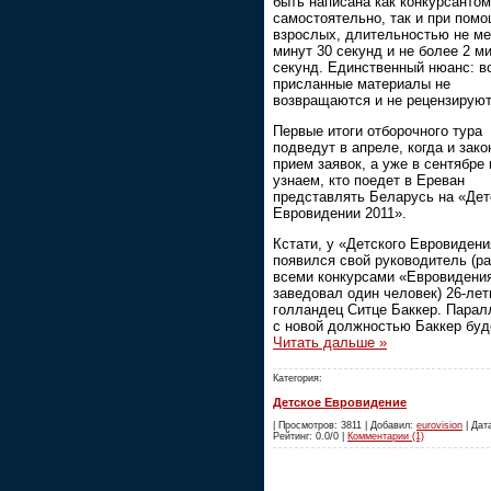
быть написана как конкурсантом
самостоятельно, так и при пом
взрослых, длительностью не ме
минут 30 секунд и не более 2 м
секунд. Единственный нюанс: в
присланные материалы не
возвращаются и не рецензируют
Первые итоги отборочного тура
подведут в апреле, когда и зако
прием заявок, а уже в сентябре
узнаем, кто поедет в Ереван
представлять Беларусь на «Де
Евровидении 2011».
Кстати, у «Детского Евровидени
появился свой руководитель (р
всеми конкурсами «Евровидени
заведовал один человек) 26-лет
голландец Ситце Баккер. Парал
с новой должностью Баккер буд
Читать дальше »
Категория:
Детское Евровидение
| Просмотров: 3811 | Добавил:
eurovision
| Дата
Рейтинг: 0.0/0 |
Комментарии (1)