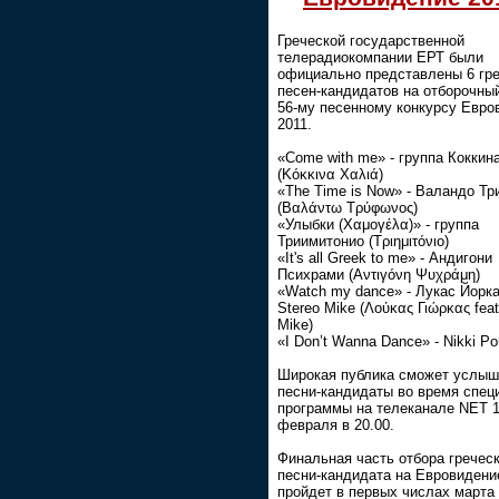
Греческой государственной
телерадиокомпании ЕРТ были
официально представлены 6 гр
песен-кандидатов на отборочный
56-му песенному конкурсу Евро
2011.
«Come with me» - группа Коккин
(Κόκκινα Χαλιά)
«The Time is Now» - Валандо Т
(Βαλάντω Τρύφωνος)
«Улыбки (Χαμογέλα)» - группа
Триимитонио (Τριημιτόνιο)
«Ιt's all Greek to me» - Андигони
Психрами (Αντιγόνη Ψυχράμη)
«Watch my dance» - Лукас Йорка
Stereo Mike (Λούκας Γιώρκας feat
Mike)
«I Don’t Wanna Dance» - Nikki Po
Широкая публика сможет услыш
песни-кандидаты во время спец
программы на телеканале NET 
февраля в 20.00.
Финальная часть отбора гречес
песни-кандидата на Евровидени
пройдет в первых числах марта