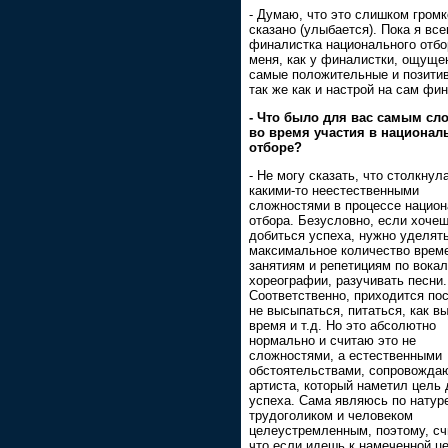
- Думаю, что это слишком громк
сказано (улыбается). Пока я вс
финалистка национального отбо
меня, как у финалистки, ощуще
самые положительные и позити
так же как и настрой на сам фин
- Что было для вас самым с
во время участия в национал
отборе?
- Не могу сказать, что столкнул
какими-то неестественными
сложностями в процессе национ
отбора. Безусловно, если хоче
добиться успеха, нужно уделят
максимальное количество врем
занятиям и репетициям по вокал
хореографии, разучивать песни.
Соответственно, приходится по
не высыпаться, питаться, как в
время и т.д. Но это абсолютно
нормально и считаю это не
сложностями, а естественными
обстоятельствами, сопровожд
артиста, который наметил цель 
успеха. Сама являюсь по натур
трудоголиком и человеком
целеустремленным, поэтому, сч
что если идешь к намеченной це