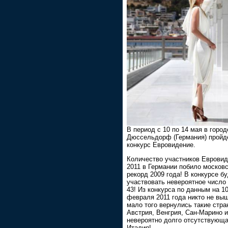
В период с 10 по 14 мая в город
Дюссельдорф (Германия) пройдё
конкурс Евровидение.
Количество участников Еврови
2011 в Германии побило москов
рекорд 2009 года! В конкурсе б
участвовать невероятное число 
43! Из конкурса по данным на 1
февраля 2011 года никто не вы
мало того вернулись такие стра
Австрия, Венгрия, Сан-Марино и
невероятно долго отсутствующ
Италия!