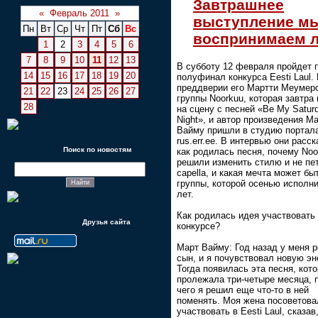
Завтрашнее
«
Февраль 2011
»
выступление м
Пн
Вт
Ср
Чт
Пт
Сб
Вс
воспринимаем л
1
2
3
4
5
6
7
8
9
10
11
12
13
В субботу 12 февраля пройдет 
14
15
16
17
18
19
20
полуфинал конкурса Eesti Laul.
преддверии его Мартти Меумерс
21
22
23
24
25
26
27
группы Noorkuu, которая завтра
28
на сцену с песней «Be My Satur
Night», и автор произведения М
Вайму пришли в студию портал
rus.err.ee. В интервью они расск
Поиск по новостям
как родилась песня, почему Noo
решили изменить стилю и не пе
capella, и какая мечта может бы
группы, которой осенью исполни
лет.
Как родилась идея участвовать
Друзья сайта
конкурсе?
Март Вайму: Год назад у меня 
сын, и я почувствовал новую эн
Тогда появилась эта песня, кот
пролежала три-четыре месяца, 
чего я решил еще что-то в ней
поменять. Моя жена посоветова
участвовать в Eesti Laul, сказав