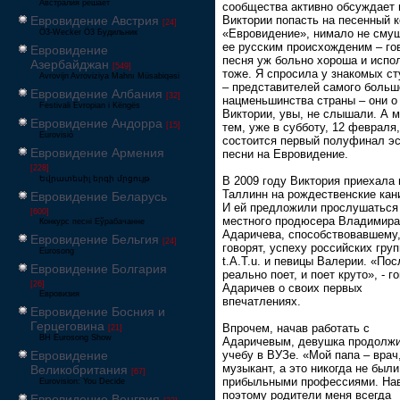
Австралия решает
сообщества активно обсуждает
Евровидение Австрия
Виктории попасть на песенный 
[24]
«Евровидение», нимало не сму
Ö3-Wecker Ö3 Будильник
ее русским происхожденим – гов
Евровидение
песня уж больно хороша и испо
Азербайджан
[549]
тоже. Я спросила у знакомых с
Avrovijn Avroviziya Mahnı Müsabiqəsi
– представителей самого больш
Евровидение Албания
[32]
нацменьшинства страны – они о
Festivali Evropian i Këngës
Виктории, увы, не слышали. А 
Евровидение Андорра
[15]
тем, уже в субботу, 12 февраля,
Eurovisió
состоится первый полуфинал эс
Евровидение Армения
песни на Евровидение.
[228]
Եվրատեսիլ երգի մրցույթ
В 2009 году Виктория приехала 
Таллинн на рождественские кан
Евровидение Беларусь
И ей предложили прослушаться
[600]
местного продюсера Владимира
Конкурс песні Еўрабачанне
Адаричева, способствовавшему,
Евровидение Бельгия
[24]
говорят, успеху российских гру
Eurosong
t.A.T.u. и певицы Валерии. «По
Евровидение Болгария
реально поет, и поет круто», - г
[26]
Адаричев о своих первых
Евровизия
впечатлениях.
Евровидение Босния и
Герцеговина
Впрочем, начав работать с
[21]
BH Eurosong Show
Адаричевым, девушка продолж
Евровидение
учебу в ВУЗе. «Мой папа – врач
музыкант, а это никогда не были
Великобритания
[67]
прибыльными профессиями. Нав
Eurovision: You Decide
поэтому родители меня всегда
Евровидение Венгрия