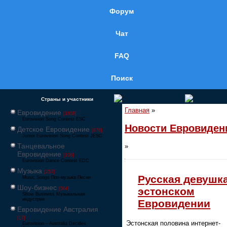
Форум
Чат
FAQ
Поиск
Страны и участники
Главная
»
Евровидение
[1858]
Eurovision Song Contest ESC
Новости Евровиден
Детское Евровидение
[878]
Junior Eurovision Song Contest JESC
Танцевальное
»
Евровидение
[106]
Eurovision Dance Contest EDC
Музыка
[257]
Русская девушка
Music Songs Поп-музыка Песни
Шоу-бизнес
эстонском
[564]
Show Business Музыкальная
индустрия
Евровидении
Евровидение Австралия
[17]
Эстонская половина интернет-
Eurovision – Australia Decides