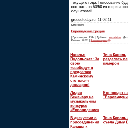
текущего года. Голосование буд
состоять на 50/50 из жюри и пр
слушателей.
greecetoday.ru, 11.02.11
Категория:
Евровидение Греция
| Просмотров: 2374 | Добавил:
eurovision
| Дата
Рейтинг: 0.0/0 |
Комментарии (0)
Наталья
Тина Кароль
Подольская: За
разделась пе
свою
камерой
«свободу» я
предлагала
Каминскому
сто тысяч
долларов!
Лидия
Кто поедет н
Беженару на
"Евровидени
музыкальном
конкурсе
«Евровидение»
В дискуссии о
Тина Кароль 
присоединении
съела Диму 
Канады к