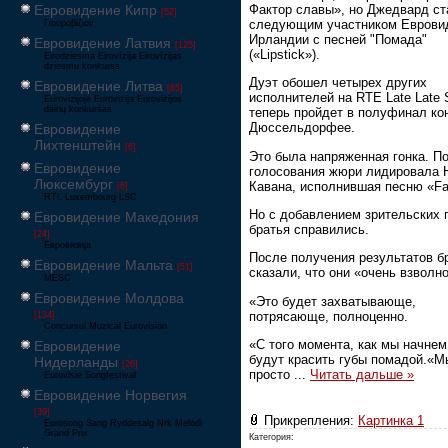
Фактор славы», но Джедвард ст
Евровидение Кипр
[52]
следующим участником Еврови
Γιουροβίζιον
Ирландии с песней "Помада"
Евровидение Латвия
[125]
(«Lipstick»).
Eirodziesma Eirovīzija Eirovīzijas
dziesmu konkurss
Дуэт обошел четырех других
Евровидение Литва
[65]
исполнителей на RTE Late Late 
Eurovizijoje Eurovizija Eurovizijos
dainų konkursas
теперь пройдет в полуфинал ко
Дюссельдорфее.
Евровидение
Лихтенштейн
[6]
Это была напряженная гонка. П
Евровидение
голосования жюри лидировала 
Люксембург
Кавана, исполнившая песню «Fal
[6]
RTL Luxembourg LSC
Но с добавлением зрительских 
Евровидение Македония
братья справились.
[24]
Евровизија
После получения результатов б
Евровидение Мальта
[51]
сказали, что они «очень взволн
MESC
Евровидение Молдова
«Это будет захватывающе,
потрясающе, полноценно.
[134]
Concursul Muzical Eurovision
«С того момента, как мы начне
Евровидение
будут красить губы помадой.«М
Нидерланды
[26]
просто
...
Читать дальше »
Eurovisie Songfestival
Евровидение Норвегия
[39]
Прикрепления:
Картинка 1
Eurosong Sang Ryddesalg Nrk Melodi
Grand Prix
Категория: