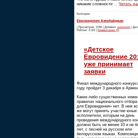
никакие сложности
...
Читать да
Категория:
Евровидение Азербайджан
| Просмотров: 2296 | Добавил:
eurovision
| Дата
Рейтинг: 0.0/0 |
Комментарии (0)
«Детское
Евровидение 20
уже принимает
заявки
Финал международного конкурса
году пройдет 3 декабря в Армен
Каких-либо существенных измен
правилах национального отбора
для Евровидения» нет. В нем вс
же могут принять участие юные
исполнители, которым на день
проведения международного ко
должно быть не менее 10 и не б
лет, с песней на русском или
белорусском языках. Композици