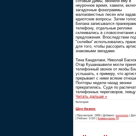
сотовый Димы, звонили ему в
неурочное время, хамили, вклю
загадочные фонограммы
малоизвестных песен или зада
идиотские вопросы. Затем голо
Билана записывался пранкерам
телефону, отдельные реплики
склеивались в словосочетания 
предложения. Впоследствии по
"склейки” использовались пран
для того, чтобы рассорить артис
знакомыми звездами.
Тина Канделаки, Николай Баско
Отар Кушанашвили могли приня
телефонный звонок от якобы Би
услышать, к примеру, что артис
прерывает с ними всякие отнош
Полторы недели назад звонки
прекратились. Судя по распечат
телефонных переговоров, певцу
Читать дальше »
Категория:
Шоу-бизнес
| Просмотров: 1969 | Добавил:
eurovision
| Дат
| Рейтинг: 0.0/0 |
Комментарии (0)