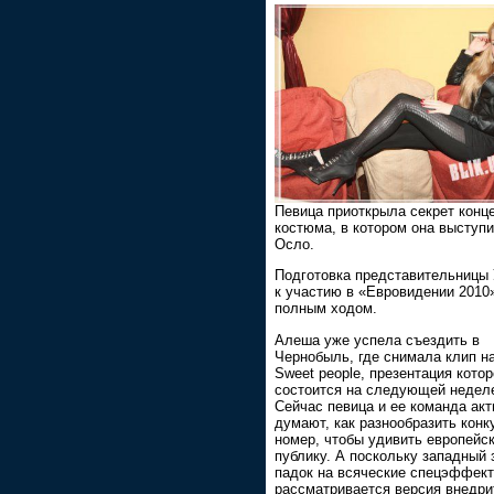
Певица приоткрыла секрет конц
костюма, в котором она выступи
Осло.
Подготовка представительницы
к участию в «Евровидении 2010
полным ходом.
Алеша уже успела съездить в
Чернобыль, где снимала клип н
Sweet people, презентация котор
состоится на следующей недел
Сейчас певица и ее команда акт
думают, как разнообразить кон
номер, чтобы удивить европейс
публику. А поскольку западный 
падок на всяческие спецэффект
рассматривается версия внедри