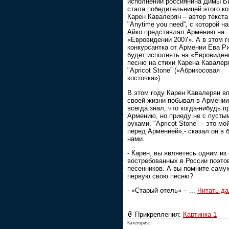
исполнении россиянина Димы Б
стала победительницей этого ко
Карен Кавалерян – автор текста
"Anytime you need”, с которой н
Айко представлял Армению на
«Евровидении 2007». А в этом г
конкурсантка от Армении Ева Р
будет исполнять на «Евровиден
песню на стихи Карена Кавалер
"Apricot Stone” («Абрикосовая
косточка»).
В этом году Карен Кавалерян в
своей жизни побывал в Армении
всегда знал, что когда-нибудь п
Армению, но приеду не с пусты
руками. "Apricot Stone” – это мо
перед Арменией»,- сказал он в 
нами.
- Карен, вы являетесь одним из
востребованных в России поэто
песенников. А вы помните саму
первую свою песню?
- «Старый отель» –
...
Читать д
Прикрепления:
Картинка 1
Категория: