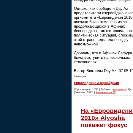
Однако, как сообщили Day.Az
представители азербайджанско
оргкомитета «Евровидения 2010
поездка была отменена из-за
продолжающихся в Афинах
беспорядков, так как социально-
политическая ситуация, сложив
этой стране, сделала поездку
невозможной.
Добавим, что в Афинах Сафура
была выступить на нескольких
телеканалах.
Вюгар Вюгарлы Day.Az, 07.05.1
Категория:
Евровидение Азербайджан
| Просмотров: 1895 | Добавил:
eurovision
| Дат
| Рейтинг: 0.0/0 |
Комментарии (0)
На «Евровидени
2010» Alyosha
покажет фокус