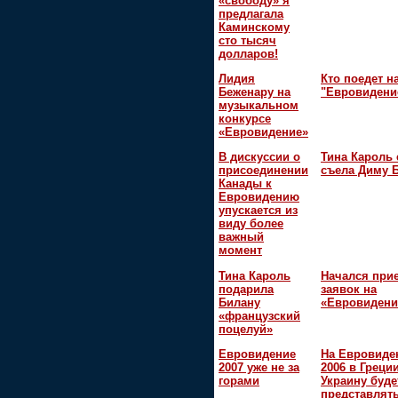
«свободу» я
предлагала
Каминскому
сто тысяч
долларов!
Лидия
Кто поедет н
Беженару на
"Евровидени
музыкальном
конкурсе
«Евровидение»
В дискуссии о
Тина Кароль 
присоединении
съела Диму 
Канады к
Евровидению
упускается из
виду более
важный
момент
Тина Кароль
Начался при
подарила
заявок на
Билану
«Евровидени
«французский
поцелуй»
Евровидение
На Евровиде
2007 уже не за
2006 в Греци
горами
Украину буде
представлять