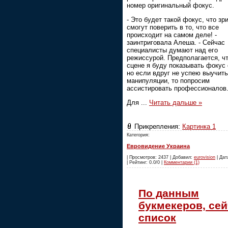
номер оригинальный фокус.
- Это будет такой фокус, что зр
смогут поверить в то, что все
происходит на самом деле! -
заинтриговала Алеша. - Сейчас
специалисты думают над его
режиссурой. Предполагается, чт
сцене я буду показывать фокус 
но если вдруг не успею выучить
манипуляции, то попросим
ассистировать профессионалов
Для
...
Читать дальше »
Прикрепления:
Картинка 1
Категория:
Евровидение Украина
| Просмотров: 2437 | Добавил:
eurovision
| Дат
| Рейтинг: 0.0/0 |
Комментарии (1)
По данным
букмекеров, сей
список