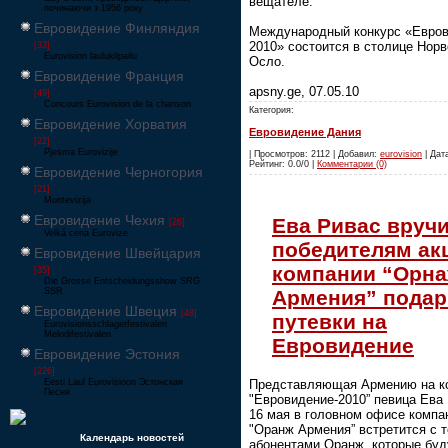
вещателе.
починаючи з 1956 року
Евровидение Финляндия
Международный конкурс «Евро
2010» состоится в столице Норв
[33]
Eurovision laulukilpailu
Осло.
Евровидение Франция
apsny.ge, 07.05.10
[49]
Concours Eurovision de la chanson
Категория:
Евровидение Хорватия
Евровидение Дания
[22]
Pjesma Eurovizije
| Просмотров: 2112 | Добавил:
eurovision
| Дата
Рейтинг: 0.0/0 |
Комментарии (0)
Евровидение Черногория
[21]
Montevizija
Евровидение Чехия
Ева Ривас вруч
[26]
Velká cena Eurovize
победителям ак
Евровидение Швейцария
компании “Орн
[35]
Die Grosse Entscheidungsshow SRG
Армения” подар
SSR
Евровидение Швеция
[48]
путевки на
Eurovisionsschlagerfestivalen
Melodifestivalen
Евровидение
Евровидение Эстония
[226]
Eesti Laul Eurovisioon Эстонская
Представляющая Армению на к
Песня
"Евровидение-2010” певица Ева
16 мая в головном офисе компа
"Оранж Армения” встретится с 
Календарь новостей
абонентами Оранж, которые буд