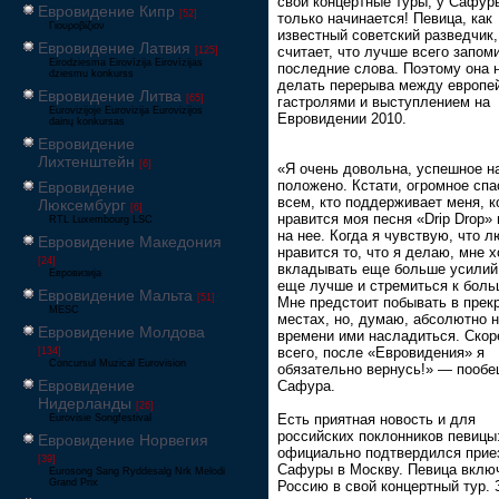
свои концертные туры, у Сафур
Евровидение Кипр
[52]
только начинается! Певица, как
Γιουροβίζιον
известный советский разведчик,
Евровидение Латвия
считает, что лучше всего запом
[125]
Eirodziesma Eirovīzija Eirovīzijas
последние слова. Поэтому она 
dziesmu konkurss
делать перерыва между европе
Евровидение Литва
[65]
гастролями и выступлением на
Eurovizijoje Eurovizija Eurovizijos
Евровидении 2010.
dainų konkursas
Евровидение
Лихтенштейн
[6]
«Я очень довольна, успешное н
положено. Кстати, огромное спа
Евровидение
всем, кто поддерживает меня, 
Люксембург
[6]
нравится моя песня «Drip Drop» 
RTL Luxembourg LSC
на нее. Когда я чувствую, что 
Евровидение Македония
нравится то, что я делаю, мне х
[24]
вкладывать еще больше усилий,
Евровизија
еще лучше и стремиться к боль
Евровидение Мальта
[51]
Мне предстоит побывать в прек
MESC
местах, но, думаю, абсолютно н
Евровидение Молдова
времени ими насладиться. Скор
всего, после «Евровидения» я
[134]
Concursul Muzical Eurovision
обязательно вернусь!» — пооб
Евровидение
Сафура.
Нидерланды
[26]
Есть приятная новость и для
Eurovisie Songfestival
российских поклонников певицы
Евровидение Норвегия
официально подтвердился прие
[39]
Сафуры в Москву. Певица вклю
Eurosong Sang Ryddesalg Nrk Melodi
Grand Prix
Россию в свой концертный тур. 