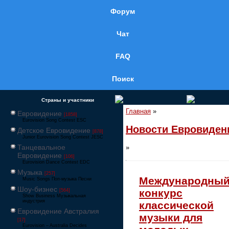
Форум
Чат
FAQ
Поиск
Страны и участники
Главная
»
Евровидение
[1858]
Eurovision Song Contest ESC
Новости Евровиден
Детское Евровидение
[878]
Junior Eurovision Song Contest JESC
Танцевальное
»
Евровидение
[106]
Eurovision Dance Contest EDC
Музыка
[257]
Международны
Music Songs Поп-музыка Песни
Шоу-бизнес
конкурс
[564]
Show Business Музыкальная
индустрия
классической
Евровидение Австралия
музыки для
[17]
Eurovision – Australia Decides