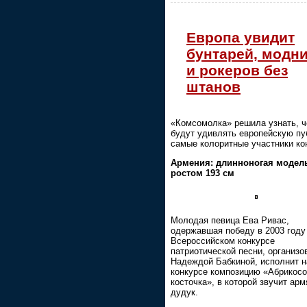
Европа увидит
бунтарей, модн
и рокеров без
штанов
«Комсомолка» решила узнать, 
будут удивлять европейскую пу
самые колоритные участники ко
Армения: длинноногая модел
ростом 193 см
Молодая певица Ева Ривас,
одержавшая победу в 2003 году
Всероссийском конкурсе
патриотической песни, организ
Надеждой Бабкиной, исполнит н
конкурсе композицию «Абрикос
косточка», в которой звучит ар
дудук.