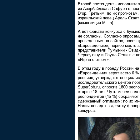
Второй претендент - исполните
из Азербайджана Сафура с песн
Drop. Третьим, по их прогнозам,
израильский певец Арель Скаат
(композиция Milim).
А вот фанаты конкурса с букме
не согласны. Согласно опросам,
проведенным на сайтах, посвя
«Евровидению», первое место з
представители Румынии - Овид
Чернаутяну и Паула Селинг с п
«Играя с огнем».
В этом году в победу России на
«Евровидении» верят всего 6 %
россиян, утверждают специали
исследовательского центра пор
SuperJob.ru, опросив 1800 респ
старше 18 лет. Чуть менее пол
респондентов (45 %) сохраняют
сдержанный оптимизм: по их мн
Налич попадет в десятку фавор
конкурса.