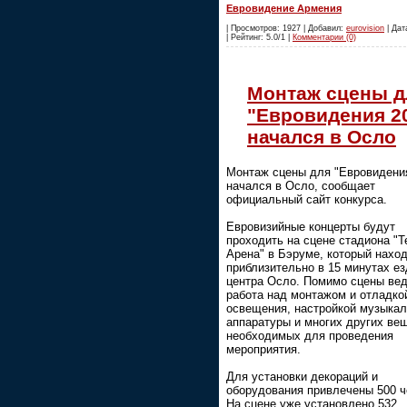
Евровидение Армения
| Просмотров: 1927 | Добавил:
eurovision
| Дат
| Рейтинг: 5.0/1 |
Комментарии (0)
Монтаж сцены д
"Евровидения 2
начался в Осло
Монтаж сцены для "Евровидени
начался в Осло, сообщает
официальный сайт конкурса.
Евровизийные концерты будут
проходить на сцене стадиона "
Арена" в Бэруме, который нахо
приблизительно в 15 минутах ез
центра Осло. Помимо сцены ве
работа над монтажом и отладко
освещения, настройкой музыка
аппаратуры и многих других ве
необходимых для проведения
мероприятия.
Для установки декораций и
оборудования привлечены 500 ч
На сцене уже установлено 532