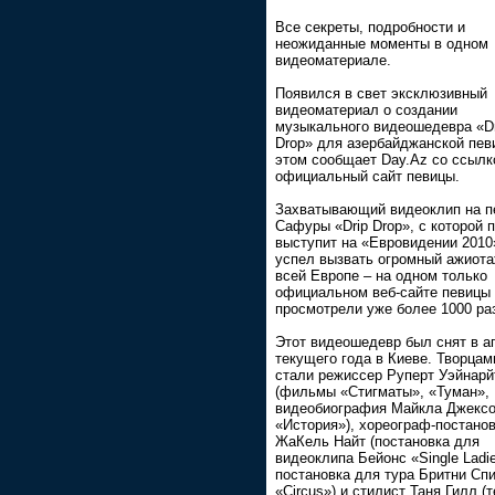
Все секреты, подробности и
неожиданные моменты в одном
видеоматериале.
Появился в свет эксклюзивный
видеоматериал о создании
музыкального видеошедевра «Dr
Drop» для азербайджанской пев
этом сообщает Day.Az со ссылк
официальный сайт певицы.
Захватывающий видеоклип на 
Сафуры «Drip Drop», с которой 
выступит на «Евровидении 2010
успел вызвать огромный ажиота
всей Европе – на одном только
официальном веб-сайте певицы 
просмотрели уже более 1000 ра
Этот видеошедевр был снят в а
текущего года в Киеве. Творцам
стали режиссер Руперт Уэйнарй
(фильмы «Стигматы», «Туман»,
видеобиография Майкла Джекс
«История»), хореограф-постано
ЖаКель Найт (постановка для
видеоклипа Бейонс «Single Ladi
постановка для тура Бритни Сп
«Circus») и стилист Таня Гилл (