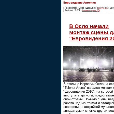
Евровидение Армения
| Просмотров: 2865 | Добавил:
eurovision
| Дат
| Рейтинг: 5.0/4 |
Комментарии (0)
В Осло начали
монтаж сцены д
"Евровидения 2
В столице Норвегии Осло на ст
"Telenor Arena" начался монтаж
"Евровидения 2010", на которой
выступать артисты, представл
свои страны. Помимо сцены вед
работа над монтажом и отладко
освещения, настройкой музыка
аппаратуры и многих других ве