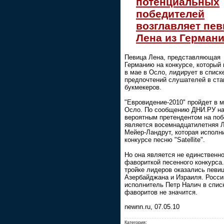
потенциальных
победителей
возглавляет пев
Лена из Герман
Певица Лена, представляющая
Германию на конкурсе, который
в мае в Осло, лидирует в списк
предпочтений слушателей в ста
букмекеров.
"Евровидение-2010" пройдет в м
Осло. По сообщению ДНИ.РУ н
вероятным претендентом на по
является восемнадцатилетняя 
Мейер-Ландрут, которая исполн
конкурсе песню "Satellite".
Но она является не единственн
фавориткой песенного конкурса.
тройке лидеров оказались певи
Азербайджана и Израиля. Росси
исполнитель Петр Налич в спис
фаворитов не значится.
newnn.ru, 07.05.10
Категория: