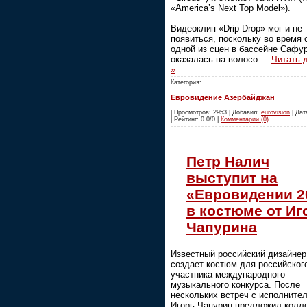
«America’s Next Top Model»).
Видеоклип «Drip Drop» мог и не
появиться, поскольку во время
одной из сцен в бассейне Сафу
оказалась на волосо
...
Читать 
»
Категория:
Евровидение Азербайджан
| Просмотров: 2953 | Добавил:
eurovision
| Дат
| Рейтинг: 0.0/0 |
Комментарии (0)
Петр Налич
выступит на
«Евровидении 2
в костюме от Иг
Чапурина
Известный российский дизайнер
создает костюм для российског
участника международного
музыкального конкурса. После
нескольких встреч с исполните
Игорь Чапурин предложил колл