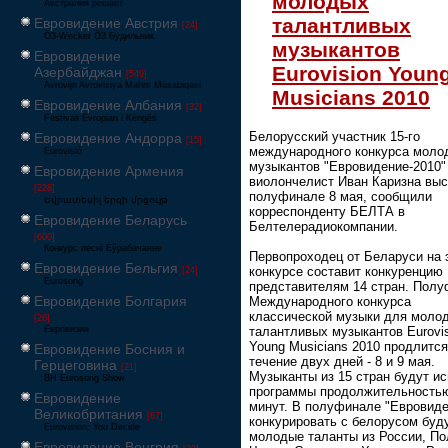
молодых
Австралия решает
талантливых
Евровидение Австрия
[24]
Ö3-Wecker Ö3 Будильник
музыкантов
Евровидение
Eurovision Youn
Азербайджан
[549]
Avrovijn Avroviziya Mahnı Müsabiqəsi
Musicians 2010
Евровидение Албания
[32]
Festivali Evropian i Këngës
Белорусский участник 15-го
Евровидение Андорра
[15]
международного конкурса моло
Eurovisió
музыкантов "Евровидение-2010"
Евровидение Армения
виолончелист Иван Каризна выс
[228]
полуфинале 8 мая, сообщили
Եվրատեսիլ երգի մրցույթ
корреспонденту БЕЛТА в
Евровидение Беларусь
Белтелерадиокомпании.
[600]
Конкурс песні Еўрабачанне
Первопроходец от Беларуси на 
Евровидение Бельгия
конкурсе составит конкуренцию
[24]
Eurosong
представителям 14 стран. Пол
Евровидение Болгария
Международного конкурса
классической музыки для моло
[26]
Евровизия
талантливых музыкантов Eurovi
Young Musicians 2010 продлится
Евровидение Босния и
течение двух дней - 8 и 9 мая.
Герцеговина
[21]
Музыканты из 15 стран будут и
BH Eurosong Show
программы продолжительностью
Евровидение
минут. В полуфинале "Евровиде
Великобритания
[67]
конкурировать с белорусом буд
Eurovision: You Decide
молодые таланты из России, По
Евровидение Венгрия