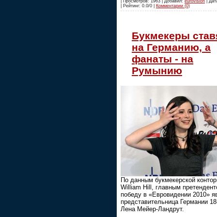
| Просмотров: 1963 | Добавил:
eurovision
| Дат
| Рейтинг: 0.0/0 |
Комментарии (0)
Букмекеры став
на Германию, а
фанаты - на
Румынию
По данным букмекерской конто
William Hill, главным претенден
победу в «Евровидении 2010» я
представительница Германии 18
Лена Мейер-Ландрут.