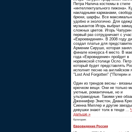
Петра Налича костюмы в стиле
«интеллектуального пижона». К
накладными карманами, свобод
брюки, шарфы. Все максимальн
удобно и экологично. Для одеж
музыкантов Игорь выбрал замш
сложных цветов. Игорь Чапурин
первый раз сотрудничает с уча
«Евроевидения». В 2008 году д
создал платье для представит
Армении Сирушо, которая занял
финале конкурса 4 место. В мае
года «Евровидение» пройдет в
норвежской столице Осло. Петр
который будет представлять Ро
исполнит песню на английском 
"Lost And Forgotten" ("Потерян и 
Один из трендов весны - вязаны
крючком вещи. Они не только м
уютные, романтичные, но и
ультрамодные. Такими уже обза
Дженнифер Энистон, Диана Крю
Сиенна Миллер и другие звезды
девушки знают толк в тенде
...
дальше »
Категория:
Евровидение Россия