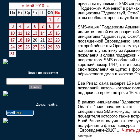
признаны лучшими в SMS-акции
«
Май 2010
»
"Поддержим Армению” в рамках
Пн
Вт
Ср
Чт
Пт
Сб
Вс
инициативы "Здравствуй, Осло”
этом сообщает пресс-служба ко
1
2
3
4
5
6
7
8
9
SMS-акция "Поддержим Армени
является одной из мероприятий
10
11
12
13
14
15
16
инициативы "Здравствуй, Осло”,
17
18
19
20
21
22
23
посвященной Евровидению, бла
которой абоненты Оранж смогут
24
25
26
27
28
29
30
направить участнику из Армени
31
пожелания и слова поддержки к
посредством SMS-сообщений н
короткий номер 1447, так и прик
свои пожелания на щитах в фо
Поиск по новостям
абрикосового дела в киосках Ор
Ева Ривас сама выберет 15 на
пожеланий, авторы которых пол
подарки во время встречи 16 ма
В рамках инициативы "Здравств
Друзья сайта
Осло” с 1 мая начался также
специальный SMS-конкурс, чет
победителя которого также встр
Евой Ривас и получат от нее пу
полуфинал и финал конкурса
"Евровидение-2010”
...
Читать д
Категория: