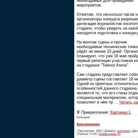
необходимых для проведения
мероприятия.
Отметим, что несколько часов 
организаторы конкурса разреши
делегации журналистов посетит
стадион, чтобы увидеть на како
находится подготовка к конкурсу
На монтаж сцены и прочие
необходимые технические тонко
уйдёт не менее 10 дней. Органи
планирует, что уже 16 мая прой
первый репетиции участников к
на стадионе "Telenor Arena".
Сам стадион представляет собой
диаметр сцены составляет 18 м
Одной из приятных отличитель
особенностей данного стадиона
является то, что его стены отд
специальным материалом, кото
позволяет в нём пр
...
Читать д
Прикрепления:
Картинка 1
Категория:
Евровидение
| Просмотров: 1952 | Добавил:
eurovision
| Дат
| Рейтинг: 0.0/0 |
Комментарии (0)