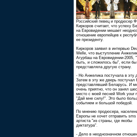
Российский певец и продюсер 
Киркоров считает, что успеху Б
на Евровидении мешает неодно
отношение европейцев к респуб
ее президенту.
Киркоров заявил в интервью De
Welle, что выступление Анжели
Агурбаш на Евровидении-2005, 
быть, и сложилось бы", если бы
представляла другую страну.
- Но Анжелика постучала в эту 
Затем в эту же дверь постучал 
представлявший Беларусь. И м
очень приятно, что он занял ше
место с моей песней Work your m
"Дай мне силу!". Это было бол
событием и большой победой.
По мнению продюсера, населен
Европы не хочет отправить sms
артиста "из страны, где якобы
диктатура".
- Дело в неоднозначном отноше