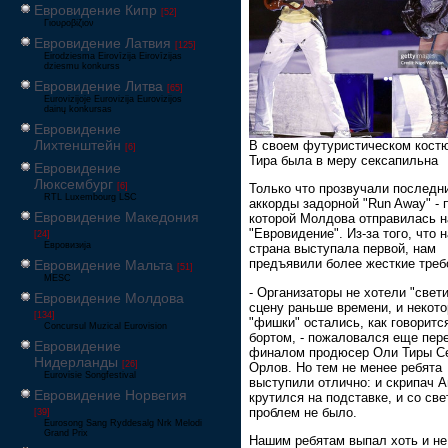
Евровидение Кипр
[52]
Γιουροβίζιον
Евровидение Латвия
[125]
Eirodziesma Eirovīzija Eirovīzijas
dziesmu konkurss
Евровидение Литва
[65]
Eurovizijoje Eurovizija Eurovizijos
dainų konkursas
Евровидение
Лихтенштейн
В своем футуристическом кост
[6]
Тира была в меру сексапильна
Евровидение
Люксембург
[6]
Только что прозвучали последн
RTL Luxembourg LSC
аккорды задорной "Run Away" - 
Евровидение Македония
которой Молдова отправилась н
"Евровидение". Из-за того, что 
[24]
Евровизија
страна выступала первой, нам
предъявили более жесткие треб
Евровидение Мальта
[51]
MESC
- Организаторы не хотели "свети
Евровидение Молдова
сцену раньше времени, и некот
[134]
"фишки" остались, как говорится
Concursul Muzical Eurovision
бортом, - пожаловался еще пер
Евровидение
финалом продюсер Оли Тиры С
Нидерланды
[26]
Орлов. Но тем не менее ребята
Eurovisie Songfestival
выступили отлично: и скрипач А
Евровидение Норвегия
крутился на подставке, и со св
проблем не было.
[39]
Eurosong Sang Ryddesalg Nrk Melodi
Grand Prix
Нашим ребятам выпал хоть и не