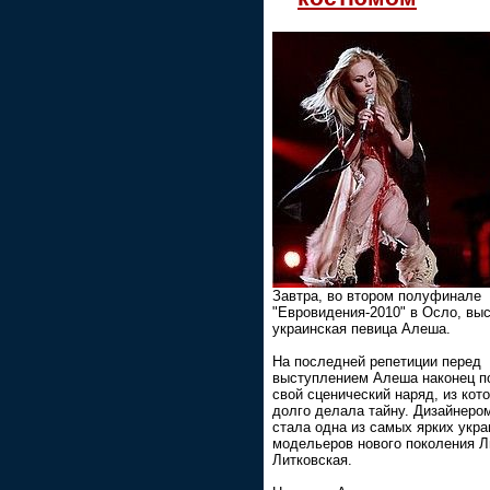
Завтра, во втором полуфинале
"Евровидения-2010" в Осло, вы
украинская певица Алеша.
На последней репетиции перед
выступлением Алеша наконец п
свой сценический наряд, из кото
долго делала тайну. Дизайнеро
стала одна из самых ярких укра
модельеров нового поколения 
Литковская.