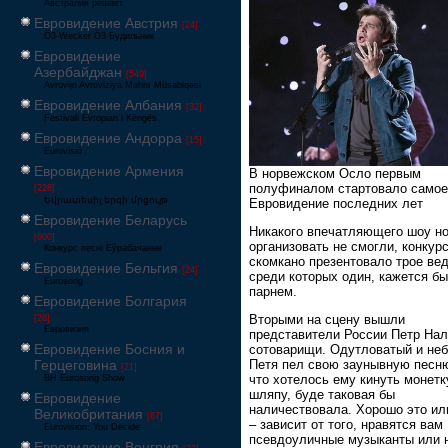
Австралия решает
Евровидение Австрия
[24]
Ö3-Wecker Ö3 Будильник
Евровидение
Азербайджан
[549]
Avrovijn Avroviziya Mahnı Müsabiqəsi
Евровидение Албания
[32]
Festivali Evropian i Këngës
Евровидение Андорра
[15]
Eurovisió
Евровидение Армения
В норвежском Осло первым
полуфиналом стартовало самое
[228]
Եվրատեսիլ երգի մրցույթ
Евровидение последних лет
Евровидение Беларусь
Никакого впечатляющего шоу н
[600]
организовать не смогли, конкур
Конкурс песні Еўрабачанне
скомкано презентовало трое ве
Евровидение Бельгия
[24]
среди которых один, кажется б
Eurosong
парнем.
Евровидение Болгария
Вторыми на сцену вышли
[26]
Евровизия
представители России Петр На
Евровидение Босния и
сотоварищи. Одутловатый и не
Герцеговина
Петя пел свою заунывную песню
[21]
что хотелось ему кинуть монетк
BH Eurosong Show
шляпу, буде таковая бы
Евровидение
наличествовала. Хорошо это ил
Великобритания
[67]
– зависит от того, нравятся вам
Eurovision: You Decide
псевдоуличные музыканты или н
Евровидение Венгрия