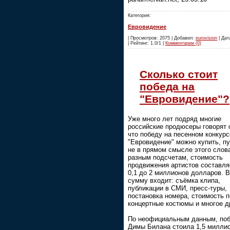
Категория:
Евровидение
| Просмотров: 2075 | Добавил:
eurovision
| Дат
| Рейтинг: 1.0/1 |
Комментарии (0)
Сколько стоит
победа на
"Евровидение"?
Уже много лет подряд многие
российские продюсеры говорят 
что победу на песенном конкурс
"Евровидение" можно купить, пу
не в прямом смысле этого слов
разным подсчетам, стоимость
продвижения артистов составля
0,1 до 2 миллионов долларов. В
сумму входит: съёмка клипа,
публикации в СМИ, пресс-туры,
постановка номера, стоимость п
концертные костюмы и многое д
По неофициальным данным, по
Димы Билана стоила 1,5 милли