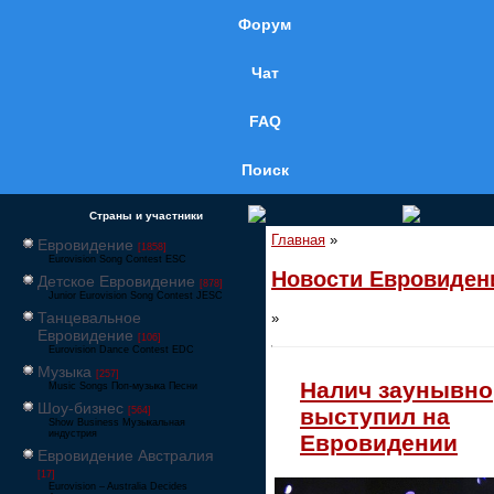
Форум
Чат
FAQ
Поиск
Страны и участники
Главная
»
Евровидение
[1858]
Eurovision Song Contest ESC
Новости Евровиден
Детское Евровидение
[878]
Junior Eurovision Song Contest JESC
Танцевальное
»
Евровидение
[106]
Eurovision Dance Contest EDC
Музыка
[257]
Налич заунывно
Music Songs Поп-музыка Песни
Шоу-бизнес
выступил на
[564]
Show Business Музыкальная
индустрия
Евровидении
Евровидение Австралия
[17]
Eurovision – Australia Decides