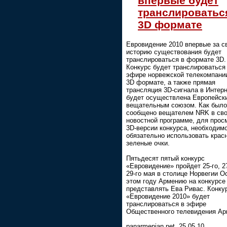
впервые будет
транслироватьс
3D формате
Евровидение 2010 впервые за с
историю существования будет
транслироваться в формате 3D.
Конкурс будет транслироваться
эфире норвежской телекомпани
3D формате, а также прямая
трансляция 3D-сигнала в Интер
будет осуществлена Европейск
вещательным союзом. Как было
сообщено вещателем NRK в св
новостной программе, для прос
3D-версии конкурса, необходим
обязательно использовать красн
зеленые очки.
Пятьдесят пятый конкурс
«Евровидение» пройдет 25-го, 27
29-го мая в столице Норвегии О
этом году Армению на конкурсе
представлять Ева Ривас. Конку
«Евровидение 2010» будет
транслироваться в эфире
Общественного телевидения Ар
panarmenian.net, 25.05.10