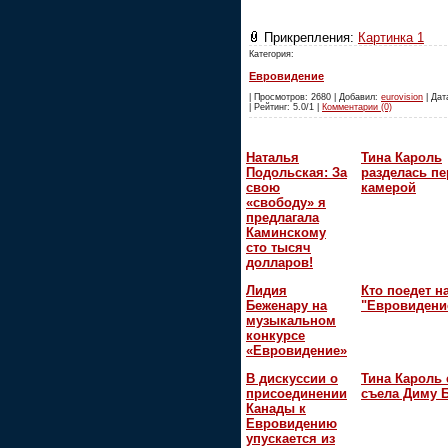
Прикрепления:
Картинка 1
Категория:
Евровидение
| Просмотров: 2680 | Добавил:
eurovision
| Дат
| Рейтинг: 5.0/1 |
Комментарии (0)
Наталья
Тина Кароль
Подольская: За
разделась пе
свою
камерой
«свободу» я
предлагала
Каминскому
сто тысяч
долларов!
Лидия
Кто поедет н
Беженару на
"Евровидени
музыкальном
конкурсе
«Евровидение»
В дискуссии о
Тина Кароль 
присоединении
съела Диму 
Канады к
Евровидению
упускается из