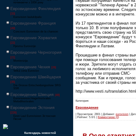
Первый полуфинал начнется на
починаючи з 1956 року
норвежской "Теленор Арены" в 
Евровидение Финляндия
по эстонскому времени. Следит
конкурсом можно и в интернете.
[33]
Eurovision laulukilpailu
Евровидение Франция
Из 17 претендентов в финал по
только 10. В этом полуфинале з
[49]
Concours Eurovision de la chanson
представлять свою страну на 5
конкурсе "Евровидение" будут 
Евровидение Хорватия
бороться и наши соседи - из Рос
[22]
Финляндии и Латвии.
Pjesma Eurovizije
Евровидение Черногория
Прошедшие в финал страны вы
[21]
при помощи голосования телезр
Montevizija
и жюри. Зрители могут отдать с
Евровидение Чехия
[26]
голос за любимого исполнителя
Velká cena Eurovize
телефону или отправив СМС-
Евровидение Швейцария
сообщение. Как и прежде, голос
за участника от своей страны не
[35]
Die Grosse Entscheidungsshow SRG
SSR
http://www.vesti.ru/translation.ht
Евровидение Швеция
[48]
Eurovisionsschlagerfestivalen
Категория:
Melodifestivalen
Евровидение Эстония
Евровидение
[226]
| Просмотров: 2801 | Добавил:
eurovision
| Дат
Eesti Laul Eurovisioon Эстонская
| Рейтинг: 5.0/1 |
Комментарии (0)
Песня
Календарь новостей
В Осло стартует