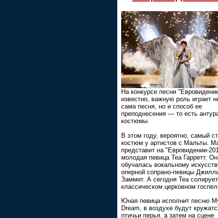
На конкурсе песни "Евровидение
известно, важную роль играет н
сама песня, но и способ ее
преподнесения — то есть антур
костюмы.
В этом году, вероятно, самый с
костюм у артистов с Мальты. М
представит на "Евровидении-20
молодая певица Теа Гарретт. Он
обучалась вокальному искусств
оперной сопрано-певицы Джилл
Заммит. А сегодня Теа солирует
классическом церковном госпел
Юная певица исполнит песню M
Dream, в воздухе будут кружатс
птичьи перья, а затем на сцене