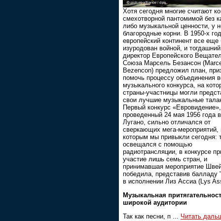
Хотя сегодня многие считают ко
смехотворной пантомимой без к
либо музыкальной ценности, у н
благородные корни. В 1950-х го
европейский континент все еще
изуродован войной, и тогдашний
директор Европейского Вещате
Союза Марсель Безансон (Marce
Bezencon) предложил план, при
помочь процессу объединения в
музыкального конкурса, на кото
страны-участницы могли предст
свои лучшие музыкальные тала
Первый конкурс «Евровидение»,
проведенный 24 мая 1956 года в
Лугано, сильно отличался от
сверкающих мега-мероприятий, 
которым мы привыкли сегодня: т
освещался с помощью
радиотрансляции, в конкурсе п
участие лишь семь стран, и
принимавшая мероприятие Шве
победила, представив балладу "
в исполнении Лиз Ассиа (Lys Ass
Музыкальная притягательнос
широкой аудитории
Так как песни, п
...
Читать даль