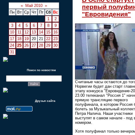
первый полуфи
«
Май 2010
»
Пн
Вт
Ср
Чт
Пт
Сб
Вс
"Евровидения"
1
2
3
4
5
6
7
8
9
10
11
12
13
14
15
16
17
18
19
20
21
22
23
24
25
26
27
28
29
30
31
Поиск по новостям
Считаные часы остаются до того
Норвегии будет дан старт глав
этапу конкурса "Евровидение-20
23.00 телеканал "Россия 1" нач
прямую трансляцию первого
Друзья сайта
полуфинала, в котором Россия 
болеть за Музыкальный коллек
Петра Налича. Наши участники
выступят в самом начале - под
номером.
Хотя полуфинал только вечеро