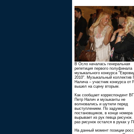
В Осло началась генеральная
репетиция первого полуфинала
музыкального конкурса "Еврови
2010". Музыкальный коллектив 
Налича – участник конкурса от 
вышел на сцену вторым.
Как сообщает корреспондент В
Петр Налич и музыканты не
волновались и шутили перед
выступлением. По задумке
постановщиков, в конце номера 
вырывает из рук певца рисунок.
раз рисунок остался в руках у П
На данный момент позиции росс