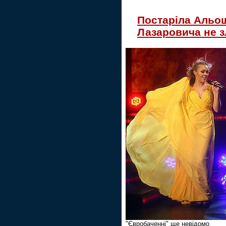
Постаріла Альош
Лазаровича не з
"Євробаченні" ще невідомо