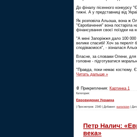
До фіналу пісенного конкурсу "
тижні. А у представниці від Укра
Як розповіла Альоша, вона ж Ол
"Євробачення" вона постаріла н
фінансування своєї поїздки на к
"А мені Запоріжжя дало 100 000 
велике спасибі! Хоч за переліт 
сподіваємося", - зізналася Альо
Власне, за словами Олени, для к
головне - підготуватися моральн
"Правда, поки немає костюму. Є 
Читать дальше »
Прикрепления:
Картинка 1
Категория:
Евровидение Украина
| Просмотров: 2340 | Добавил:
eurovision
| Дат
Петр Налич: «Ев
века»