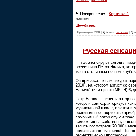
Прикрепления:
Картинка 1
Категория:
Шоу-бизнес
| Просмотров: 2896 | Добавил:
eurovision
| Дат
Русская сенсаци
— так анонсируют сегодня пред
россиянина Петра Налича, кото
мая в столичном ночном клубе G
Он приезжает к нам аккурат пе
2010", на котором артист со св
Налича" (или просто МКПН) буд
Петр Налич — певец и автор пес
который сам характеризует как
музыкальной школе, а затем в 
оригинальное творчество приобр
самобытный автор опубликовал 
видеоклип на собственную песню
запись посмотрели 70 000 чело
пользователи Livejournal. Числ
геометрической прогрессии.