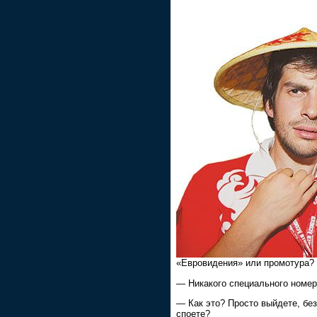
«Евровидения» или промотура?
— Никакого специального номер
— Как это? Просто выйдете, бе
споете?