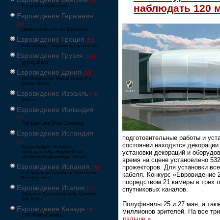
[22]
наблюдать 120 
Eurovíziós Dalfesztivá
Евровидение Германия
[80]
Liederwettbewerb der Eurovision
Евровидение Греция
[52]
Διαγωνισμός Τραγουδιού Ευρώεικονα
Евровидение Грузия
[122]
ევროვიზიის
Евровидение Дания
[29]
Det Europæiske Melodi Grand Prix
Dansk Melodi
Евровидение Израиль
[71]
‏אירוויזיון
Евровидение Ирландия
[27]
The Late Late Show Eurosong
Евровидение Исландия
подготовительные работы и уста
[21]
состоянии находятся декорации
Söngvakeppni evrópskra
установки декораций и оборудо
sjónvarpsstöðva Европейский
телевизионный конкурс певцов
время на сцене установлено 53
Евровидение Испания
прожекторов. Для установки вс
[79]
Festival de la Canción de Eurovisión
кабеля. Конкурс «Евровидение 
Benidorm Fest
посредством 21 камеры в трех 
Евровидение Италия
спутниковых каналов.
[27]
Concorso Eurovisione della Canzone
San Remo
Полуфиналы 25 и 27 мая, а так
Евровидение Канада
[3]
миллионов зрителей. На все тр
CBC/Radio-Canada
дальше »