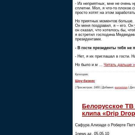
- Из неприятных, мне не очень 
сплетни. Мол, я что-то плохое с
просто хотят на этом заработать
Но приятных моментов больше. 
Он меня поздравил, я – его. Он
он сказал, что хотелось бы, чт
я встретил господина Медведев
президентами.
- В гости президенты тебя не
- Нет, я их приглашал в гости. Н
Но было и м
...
Читать дальше »
Категория:
Шоу-бизнес
| Просмотров: 2460 | Добавил:
eurovision
| Дат
Белорусское ТВ
клипа «Drip Dro
Сафура Ализаде о Роберте Патт
1news.az, 05.05.10