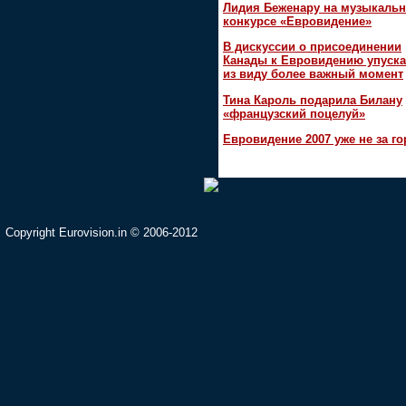
Лидия Беженару на музыкаль
конкурсе «Евровидение»
В дискуссии о присоединении
Канады к Евровидению упуска
из виду более важный момент
Тина Кароль подарила Билану
«французский поцелуй»
Евровидение 2007 уже не за г
Copyright Eurovision.in © 2006-2012