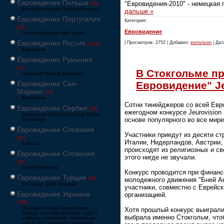
Евровидение Польша
"Евровидения-2010" - немецкая
[36]
Eurowizja Konkurs Piosenki Eurowizji
дальше »
Евровидение Португалия
Категория:
[25]
Евровидение
Festival Eurovisão da Canção
Евровидение Россия
| Просмотров: 2752 | Добавил:
eurovision
| Дат
[1062]
Европесня
Евровидение Румыния
[41]
В Стокгольме п
Concursul Muzical Eurovision
Евровидение" Je
Евровидение Сан-
Марино
[23]
Eurovisione
Сотни тинейджеров со всей Евро
Евровидение Сербия
[39]
ежегодном конкурсе Jeurovision
Еуровисион Pesma Evrovizije Песма
основе популярного во все мире
Евровизије
Евровидение Словакия
Участники приедут из десяти ст
[13]
Италии, Нидерландов, Австрии,
Eurovízia
происходят из религиозных и св
Евровидение Словения
этого нигде не звучали.
[26]
Pesem Evrovizije
Конкурс проводится при финан
Евровидение Турция
[66]
молодежного движения "Бней Ак
Eurovision Şarkı Yarışması
участники, совместно с Еврейс
Евровидение Украина
организацией.
[796]
Пісенний конкурс Євробачення
Хотя прошлый конкурс выиграли
Конкурс пісні Євробачення - одне з
выбрала именно Стокгольм, что
найбільш популярних телевізійних
шоу в світі, проводиться щорічно,