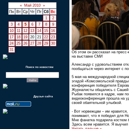
«
Май 2010
»
Пн
Вт
Ср
Чт
Пт
Сб
Вс
1
2
3
4
5
6
7
8
9
10
11
12
13
14
15
16
17
18
19
20
21
22
23
24
25
26
27
28
29
30
31
Об этом он рассказал на пресс
на выставке СМИ
Александр с удовольствием от
Поиск по новостям
пообщаться через интернет с п
5 мая на международной специ
эгидой «Комсомольской правды»
конференция победителя Евров
Журналисты общались с Сашей п
Рыбак появился в кадре, нам по
Друзья сайта
видеоконференция прошла на уд
своей обаятельной улыбкой.
- Вот норвежцам – им нравится,
понимают, что я победил для Но
Мне фанатка подарила костюм б
Здесь всем нравится. Я выучил
Читать дальше »