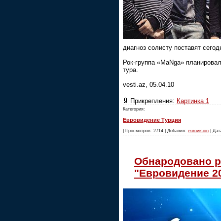
диагноз солисту поставят сегод
Рок-группа «MaNga» планировал
тура.
vesti.az, 05.04.10
Прикрепления:
Картинка 1
Категория:
Евровидение Турция
| Просмотров: 2714 | Добавил:
eurovision
| Дат
Обнародовано р
"Евровидениe 2