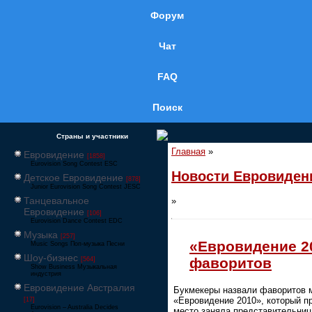
Форум
Чат
FAQ
Поиск
Страны и участники
Главная
»
Евровидение
[1858]
Eurovision Song Contest ESC
Новости Евровиден
Детское Евровидение
[878]
Junior Eurovision Song Contest JESC
Танцевальное
»
Евровидение
[106]
Eurovision Dance Contest EDC
Музыка
[257]
«Евровидение 2
Music Songs Поп-музыка Песни
Шоу-бизнес
фаворитов
[564]
Show Business Музыкальная
индустрия
Евровидение Австралия
Букмекеры назвали фаворитов 
«Евровидение 2010», который пр
[17]
Eurovision – Australia Decides
место заняла представительниц