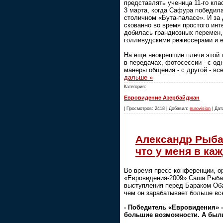
представлять ученица 11-го кл
3 марта, когда Сафура победил
столичном «Бута-паласе». И за
скованно во время простого инт
добилась грандиозных перемен,
голливудскими режиссерами и 
На еще неокрепшие плечи этой 
в передачах, фотосессии - с од
манеры общения - с другой - вс
дальше »
Категория:
Евровидение Азербайджан
| Просмотров: 2418 | Добавил:
eurovision
| Дат
Александр Рыба
что у меня в ка
Во время пресс-конференции, о
«Евровидения-2009» Саша Рыбак
выступления перед Бараком Оба
чем он зарабатывает больше все
- Победитель «Евровидения» 
большие возможности. А были