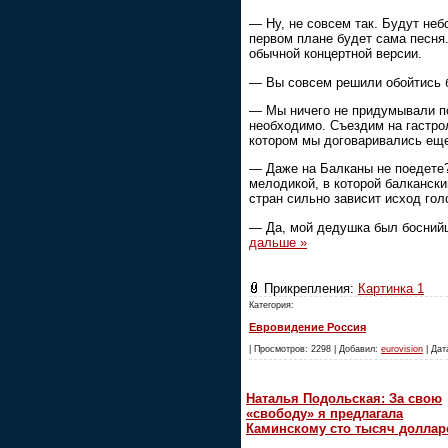
— Ну, не совсем так. Будут не
первом плане будет сама песня
обычной концертной версии.
— Вы совсем решили обойтись 
— Мы ничего не придумывали по
необходимо. Съездим на гастрол
котором мы договаривались еще
— Даже на Балканы не поедете
мелодикой, в которой балканск
стран сильно зависит исход го
— Да, мой дедушка был босний
дальше »
Прикрепления:
Картинка 1
Категория:
Евровидение Россия
| Просмотров: 2298 | Добавил:
eurovision
| Дат
Наталья Подольская: За свою
«свободу» я предлагала
Каминскому сто тысяч доллар