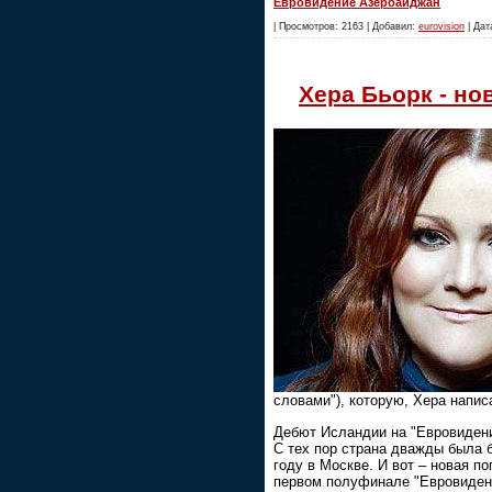
Евровидение Азербайджан
| Просмотров: 2163 | Добавил:
eurovision
| Дат
Хера Бьорк - но
словами"), которую, Хера напи
Дебют Исландии на "Евровидении
С тех пор страна дважды была б
году в Москве. И вот – новая п
первом полуфинале "Евровидени