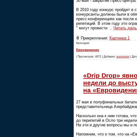
30 мая - закрытие Пресс-центра.
В 2010 году конкурс пройдет в 
конкурсанты должны были в обя
пресс-конференциях как после 
репетиций. В этом году это огр
" могут провести
...
Читать даль
Прикрепления:
Картинка 1
Категория:
Евровидение
| Просмотров: 4972 | Добавил:
eurovision
| Дат
«Drip Drop» явно
недели до выст
на «Евровидени
27 мая в полуфинальных батали
представительница Азербайджа
Насколько она к ним готова, чт
до перипетий в Осло три недел
На эти и другие вопросы мы и п
Напомним, что о том, что на «