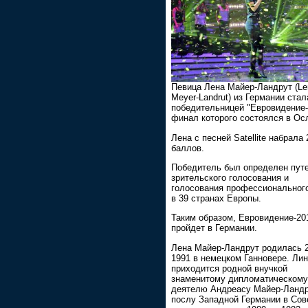
Певица Лена Майер-Ландрут (Le
Meyer-Landrut) из Германии стал
победительницей "Евровидение-
финал которого состоялся в Ос
Лена с песней Satellite набрала 
баллов.
Победитель был определен пут
зрительского голосования и
голосования профессиональног
в 39 странах Европы.
Таким образом, Евровидение-20
пройдет в Германии.
Лена Майер-Ландрут родилась 
1991 в немецком Ганновере. Ли
приходится родной внучкой
знаменитому дипломатическому
деятелю Андреасу Майер-Ландр
послу Западной Германии в Сов