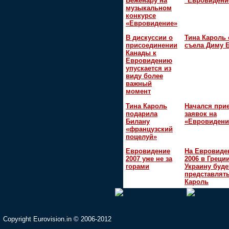
Беженару на
"Евровидени
музыкальном
конкурсе
«Евровидение»
В дискуссии о
Тина Кароль 
присоединении
съела Диму 
Канады к
Евровидению
упускается из
виду более
важный
момент
Тина Кароль
Начался при
подарила
заявок на
Билану
«Евровидени
«французский
поцелуй»
Евровидение
На Евровиде
2007 уже не за
2006 в Греци
горами
Украину буде
представлять
Кароль
Copyright Eurovision.in © 2006-2012