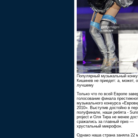
Популярный музыкальный конку
Кишинев не приедет: а, может, о
лучшему
Только что по всей Европе зав
голосование финала престижно
музыкального конкурса «Евров
2010». Выступив достойно в пе
полуфинале, наши ребята - Suns
project и Оля Тира не менее дос
сражались за главный приз —
хрустальный микрофон.
Однако наша страна заняла 22 