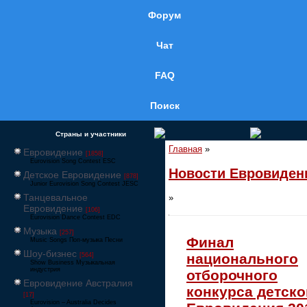
Форум
Чат
FAQ
Поиск
Страны и участники
Главная
»
Евровидение
[1858]
Eurovision Song Contest ESC
Новости Евровиден
Детское Евровидение
[878]
Junior Eurovision Song Contest JESC
Танцевальное
»
Евровидение
[106]
Eurovision Dance Contest EDC
Музыка
[257]
Финал
Music Songs Поп-музыка Песни
Шоу-бизнес
национального
[564]
Show Business Музыкальная
индустрия
отборочного
Евровидение Австралия
конкурса детско
[17]
Eurovision – Australia Decides