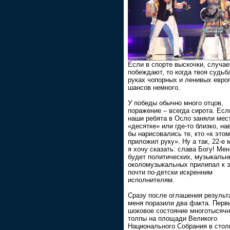
Если в спорте выскочки, случае
побеждают, то когда твоя судьб
руках чопорных и ленивых евро
шансов немного.
У победы обычно много отцов,
поражение – всегда сирота. Есл
наши ребята в Осло заняли мес
«десятке» или где-то близко, на
бы нарисовались те, кто «к это
приложил руку». Ну а так, 22-е 
я хочу сказать: слава Богу! Ме
будет политических, музыкальн
околомузыкальных прилипал к 
почти по-детски искренним
исполнителям.
Сразу после оглашения результ
меня поразили два факта. Перв
шоковое состояние многотысяч
толпы на площади Великого
Национального Собрания в стол