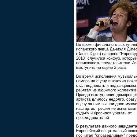
Во время финального выступле
испанского певца Даниэля Диге
(Daniel Diges) на сцене "Еврови
2010" случился конфуз, которы
возможность представителю Ис
выступить на сцене 2 раза.
Во время исполнения музыкаль
номера на сцену выскочил покл
стал подпевать и подтанцовыва
ребятам из любимого коллектив
Правда выступление домороще
артиста длилось недолго, сразу
сцену за ним вышли двое мужчи
наш артист решил не испытыват
судьбу и бросился убегать от
преследователей.
В результате данного инцидента
Европейский вещательный союз
посчитал "справедливым" предо