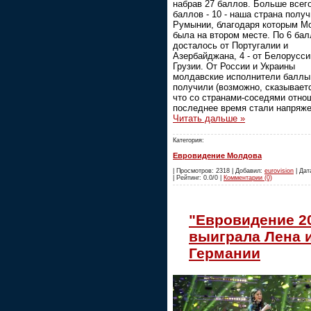
набрав 27 баллов. Больше всег
баллов - 10 - наша страна получ
Румынии, благодаря которым М
была на втором месте. По 6 ба
досталось от Португалии и
Азербайджана, 4 - от Белорусси
Грузии. От России и Украины
молдавские исполнители баллы
получили (возможно, сказываетс
что со странами-соседями отно
последнее время стали напряж
Читать дальше »
Категория:
Евровидение Молдова
| Просмотров: 2318 | Добавил:
eurovision
| Дат
| Рейтинг: 0.0/0 |
Комментарии (0)
"Евровидение 2
выиграла Лена 
Германии