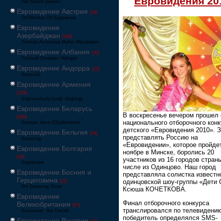
Евровидения 20
Австралия решает
Евровидение Австрия
[24]
Ö3-Wecker Ö3 Будильник
Евровидение
Азербайджан
[549]
Avrovijn Avroviziya Mahnı Müsabiqəsi
Евровидение Албания
[32]
Festivali Evropian i Këngës
Евровидение Андорра
[15]
Eurovisió
Евровидение Армения
[228]
Եվրատեսիլ երգի մրցույթ
Евровидение Беларусь
В воскресенье вечером прошел
[600]
национального отборочного кон
Конкурс песні Еўрабачанне
детского «Евровидения 2010». З
Евровидение Бельгия
[24]
представлять Россию на
Eurosong
«Евровидении», которое пройде
Евровидение Болгария
ноябре в Минске, боролись 20
[26]
участников из 16 городов страны
Евровизия
числе из Одинцово. Наш город
Евровидение Босния и
представляла солистка известн
Герцеговина
одинцовской шоу-группы «Дети 
[21]
BH Eurosong Show
Ксюша КОЧЕТКОВА.
Евровидение
Финал отборочного конкурса
Великобритания
[67]
транслировался по телевидению
Eurovision: You Decide
победитель определялся SMS-
Евровидение Венгрия