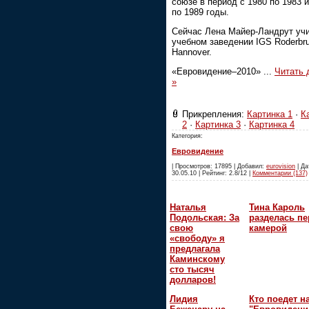
союзе в период с 1980 по 1983 и
по 1989 годы.
Сейчас Лена Майер-Ландрут учи
учебном заведении IGS Roderbr
Hannover.
«Евровидение–2010»
...
Читать
»
Прикрепления:
Картинка 1
·
К
2
·
Картинка 3
·
Картинка 4
Категория:
Евровидение
| Просмотров: 17895 | Добавил:
eurovision
| Да
30.05.10 | Рейтинг: 2.8/12 |
Комментарии (137)
Наталья
Тина Кароль
Подольская: За
разделась пе
свою
камерой
«свободу» я
предлагала
Каминскому
сто тысяч
долларов!
Лидия
Кто поедет н