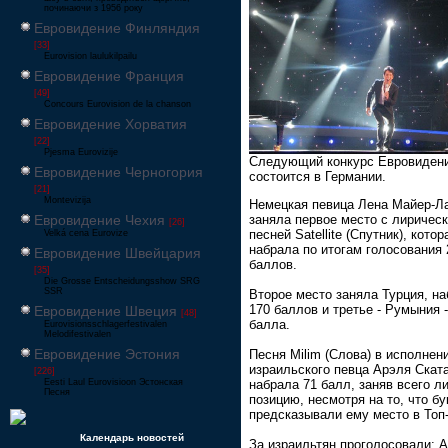
починаючи з 1956 року
Евровидение Финляндия
[33]
Eurovision laulukilpailu
Евровидение Франция
[49]
Concours Eurovision de la chanson
Евровидение Хорватия
[22]
Pjesma Eurovizije
Следующий конкурс Евровидени
Евровидение Черногория
состоится в Германии.
[21]
Montevizija
Немецкая певица Лена Майер-Л
Евровидение Чехия
заняла первое место с лиричес
[26]
песней Satellite (Спутник), котор
Velká cena Eurovize
набрала по итогам голосования 
Евровидение Швейцария
баллов.
[35]
Die Grosse Entscheidungsshow SRG
SSR
Второе место заняла Турция, на
170 баллов и третье - Румыния -
Евровидение Швеция
[48]
балла.
Eurovisionsschlagerfestivalen
Melodifestivalen
Евровидение Эстония
Песня Milim (Слова) в исполнен
израильского певца Арэля Скат
[226]
Eesti Laul Eurovisioon Эстонская
набрала 71 балл, заняв всего л
Песня
позицию, несмотря на то, что б
предсказывали ему место в Топ-
Календарь новостей
За израильтян проголосовали: 