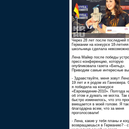
Через 28 лет после последней 
Германии на конкурсе 18-летняя
школьница сделала невозможно
Лена Майер после победы устр
пресс-конференцию, которую
опубликовала газета «Бильд».
Приводим самые интересные вы
- Здравствуйте, меня зовут Лен
19 лет и я родом из Ганновера.
я победила на конкурсе
«Евровидение-2010». Полгода н
об этом и думать не могла. Так 
быстро изменилось, что это про
вмещается в моей голове. Я так
благодарна всем, что за меня
проголосовали!
- Лена, какие у тебя планы и ког
возвращаешься в Германию? - 