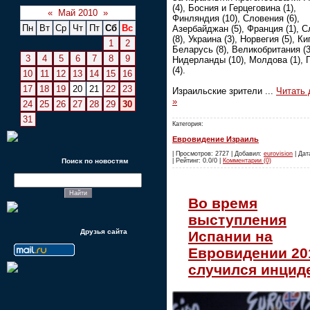
(4), Босния и Герцеговина (1),
«
Май 2010
»
Финляндия (10), Словения (6),
Пн
Вт
Ср
Чт
Пт
Сб
Вс
Азербайджан (5), Франция (1), 
(8), Украина (3), Норвегия (5), Кип
1
2
Беларусь (8), Великобритания (3
3
4
5
6
7
8
9
Нидерланды (10), Молдова (1), 
(4).
10
11
12
13
14
15
16
17
18
19
20
21
22
23
Израильские зрители
...
Читать
»
24
25
26
27
28
29
30
31
Категория:
Евровидение Израиль
| Просмотров: 2727 | Добавил:
eurovision
| Дат
Поиск по новостям
| Рейтинг: 0.0/0 |
Комментарии (0)
Во время
выступления
Друзья сайта
Испании на
Евровидении 20
случился инцид