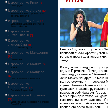
белье»
Евровидение Кипр
[52]
Γιουροβίζιον
Евровидение Латвия
[125]
Eirodziesma Eirovīzija Eirovīzijas
dziesmu konkurss
Евровидение Литва
[65]
Eurovizijoje Eurovizija Eurovizijos
dainų konkursas
Евровидение
Лихтенштейн
[6]
Евровидение
Люксембург
[6]
RTL Luxembourg LSC
Спела «Спутник». Эту песню Ле
Евровидение Македония
написали Жюли Фрост и Джон Г
которые творят для германских 
[24]
Евровизија
звезд.
Евровидение Мальта
[51]
В следующем году на «Евровид
MESC
едем в Германию! Победа на ко
Евровидение Молдова
этом году досталась 19-летней 
[134]
Лене Майер-Ландрут. «У меня ш
Concursul Muzical Eurovision
полное безумие!» — твердила М
Евровидение
сцены «Теленор Арены» в Осло 
Нидерланды
[26]
кулисами, хватаясь руками за г
Eurovisie Songfestival
накрывая себя флагом. А смысл
Евровидение Норвегия
Майер примерно таков: «Я даже
сменила прическу ради тебя. Я 
[39]
Eurosong Sang Ryddesalg Nrk Melodi
новое светло-голубое нижнее бе
Grand Prix
носила его всего лишь день... 