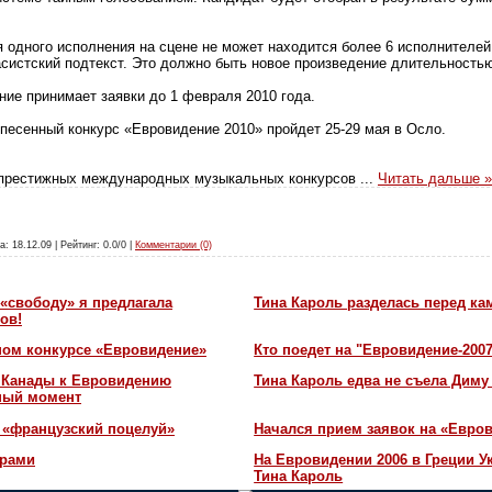
я одного исполнения на сцене не может находится более 6 исполнителей
асистский подтекст. Это должно быть новое произведение длительностью
ие принимает заявки до 1 февраля 2010 года.
есенный конкурс «Евровидение 2010» пройдет 25-29 мая в Осло.
 престижных международных музыкальных конкурсов
...
Читать дальше »
а: 18.12.09 | Рейтинг: 0.0/0 |
Комментарии (0)
«свободу» я предлагала
Тина Кароль разделась перед ка
ов!
ном конкурсе «Евровидение»
Кто поедет на "Евровидение-200
и Канады к Евровидению
Тина Кароль едва не съела Диму
жный момент
 «французский поцелуй»
Начался прием заявок на «Евров
орами
На Евровидении 2006 в Греции У
Тина Кароль