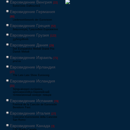
Евровидение Венгрия
[22]
Eurovíziós Dalfesztivá
Евровидение Германия
[80]
Liederwettbewerb der Eurovision
Евровидение Греция
[52]
Διαγωνισμός Τραγουδιού Ευρώεικονα
Евровидение Грузия
[122]
ევროვიზიის
Евровидение Дания
[29]
Det Europæiske Melodi Grand Prix
Dansk Melodi
Евровидение Израиль
[71]
‏אירוויזיון
Евровидение Ирландия
[27]
The Late Late Show Eurosong
Евровидение Исландия
[21]
Söngvakeppni evrópskra
sjónvarpsstöðva Европейский
телевизионный конкурс певцов
Евровидение Испания
[79]
Festival de la Canción de Eurovisión
Benidorm Fest
Евровидение Италия
[27]
Concorso Eurovisione della Canzone
San Remo
Евровидение Канада
[3]
CBC/Radio-Canada