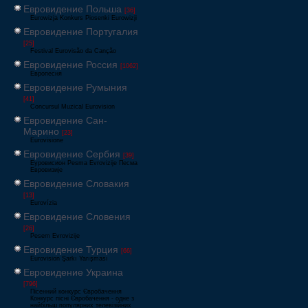
Евровидение Польша
[36]
Eurowizja Konkurs Piosenki Eurowizji
Евровидение Португалия
[25]
Festival Eurovisão da Canção
Евровидение Россия
[1062]
Европесня
Евровидение Румыния
[41]
Concursul Muzical Eurovision
Евровидение Сан-
Марино
[23]
Eurovisione
Евровидение Сербия
[39]
Еуровисион Pesma Evrovizije Песма
Евровизије
Евровидение Словакия
[13]
Eurovízia
Евровидение Словения
[26]
Pesem Evrovizije
Евровидение Турция
[66]
Eurovision Şarkı Yarışması
Евровидение Украина
[796]
Пісенний конкурс Євробачення
Конкурс пісні Євробачення - одне з
найбільш популярних телевізійних