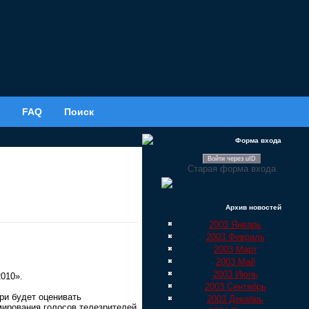
FAQ
Поиск
Форма входа
Войти через uID
Старая форма входа
Архив новостей
2003 Январь
2003 Февраль
2003 Март
2003 Май
2003 Июнь
010».
2003 Сентябрь
ри будет оценивать
2003 Декабрь
мирования голосов телезрителей