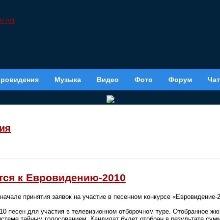
вровидения
Музыка
Видео
Фото
Форум
Чат
ия
тся к Евровидению-2010
начале принятия заявок на участие в песенном конкурсе «Евровидение-2
10 песен для участия в телевизионном отборочном туре. Отобранное жю
истеме тайным голосованием. Кандидат будет отобран в результате сум