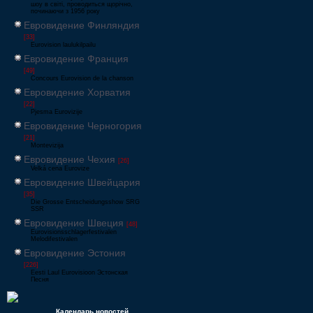
шоу в світі, проводиться щорічно,
починаючи з 1956 року
Евровидение Финляндия
[33]
Eurovision laulukilpailu
Евровидение Франция
[49]
Concours Eurovision de la chanson
Евровидение Хорватия
[22]
Pjesma Eurovizije
Евровидение Черногория
[21]
Montevizija
Евровидение Чехия
[26]
Velká cena Eurovize
Евровидение Швейцария
[35]
Die Grosse Entscheidungsshow SRG
SSR
Евровидение Швеция
[48]
Eurovisionsschlagerfestivalen
Melodifestivalen
Евровидение Эстония
[226]
Eesti Laul Eurovisioon Эстонская
Песня
Календарь новостей