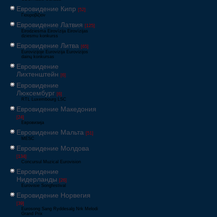
Евровидение Кипр
[52]
Γιουροβίζιον
Евровидение Латвия
[125]
Eirodziesma Eirovīzija Eirovīzijas
dziesmu konkurss
Евровидение Литва
[65]
Eurovizijoje Eurovizija Eurovizijos
dainų konkursas
Евровидение
Лихтенштейн
[6]
Евровидение
Люксембург
[6]
RTL Luxembourg LSC
Евровидение Македония
[24]
Евровизија
Евровидение Мальта
[51]
MESC
Евровидение Молдова
[134]
Concursul Muzical Eurovision
Евровидение
Нидерланды
[26]
Eurovisie Songfestival
Евровидение Норвегия
[39]
Eurosong Sang Ryddesalg Nrk Melodi
Grand Prix