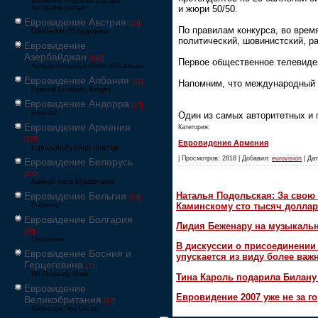
Eurovision – Australia Decides
и жюри 50/50.
Австралия решает
Евровидение Австрия
[24]
По правилам конкурса, во врем
Ö3-Wecker Ö3 Будильник
политический, шовинистский, р
Евровидение
Азербайджан
[549]
Первое общественное телевиден
Avrovijn Avroviziya Mahnı Müsabiqəsi
Евровидение Албания
[32]
Напомним, что международный п
Festivali Evropian i Këngës
Евровидение Андорра
[15]
Eurovisió
Один из самых авторитетных и
Евровидение Армения
Категория:
[228]
Евровидение Армения
Եվրատեսիլ երգի մրցույթ
| Просмотров: 2818 | Добавил:
eurovision
| Дат
Евровидение Беларусь
[600]
Конкурс песні Еўрабачанне
Наталья Подольская: За свою 
Евровидение Бельгия
[24]
Каминскому сто тысяч доллар
Eurosong
Евровидение Болгария
Лидия Беженару на музыкаль
[26]
Евровизия
В дискуссии о присоединени
Евровидение Босния и
упускается из виду более ва
Герцеговина
[21]
BH Eurosong Show
Тина Кароль подарила Билану
Евровидение
Евровидение 2007 уже не за г
Великобритания
[67]
Eurovision: You Decide