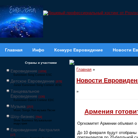
Главная
Инфо
Конкурс Евровидение
Новости Е
Страны и участники
Главная
»
Евровидение
[1858]
Eurovision Song Contest ESC
Новости Евровиден
Детское Евровидение
[878]
Junior Eurovision Song Contest JESC
Танцевальное
»
Евровидение
[106]
Eurovision Dance Contest EDC
Музыка
[257]
Армения готови
Music Songs Поп-музыка Песни
Шоу-бизнес
[564]
Show Business Музыкальная
Оргкомитет Армении объявил о 
индустрия
Евровидение Австралия
До 10 февраля будут отобраны 
[17]
претендентов по 20-балльной с