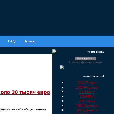
FAQ
Поиск
Форма входа
Войти через uID
Старая форма входа
Архив новостей
2003 Январь
2003 Февраль
оло 30 тысяч евро
2003 Март
2003 Май
2003 Июнь
2003 Сентябрь
возьмут на себя общественная
2003 Декабрь