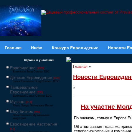
Главная
Инфо
Конкурс Евровидение
Новости Е
Страны и участники
Главная
»
Евровидение
[1858]
Eurovision Song Contest ESC
Новости Евровиден
Детское Евровидение
[878]
Junior Eurovision Song Contest JESC
Танцевальное
»
Евровидение
[106]
Eurovision Dance Contest EDC
Музыка
[257]
На участие Мол
Music Songs Поп-музыка Песни
Шоу-бизнес
[564]
Show Business Музыкальная
По оценкам, только в Европе Eu
индустрия
Евровидение Австралия
Об этом заявил глава молдавск
[17]
телерадиокомпания и компания