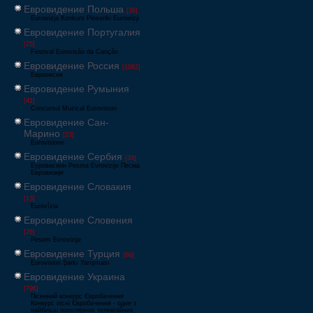
Евровидение Польша
[36]
Eurowizja Konkurs Piosenki Eurowizji
Евровидение Португалия
[25]
Festival Eurovisão da Canção
Евровидение Россия
[1062]
Европесня
Евровидение Румыния
[41]
Concursul Muzical Eurovision
Евровидение Сан-
Марино
[23]
Eurovisione
Евровидение Сербия
[39]
Еуровисион Pesma Evrovizije Песма
Евровизије
Евровидение Словакия
[13]
Eurovízia
Евровидение Словения
[26]
Pesem Evrovizije
Евровидение Турция
[66]
Eurovision Şarkı Yarışması
Евровидение Украина
[796]
Пісенний конкурс Євробачення
Конкурс пісні Євробачення - одне з
найбільш популярних телевізійних