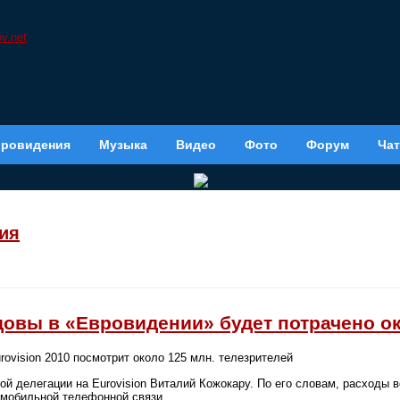
вровидения
Музыка
Видео
Фото
Форум
Чат
ия
довы в «Евровидении» будет потрачено ок
rovision 2010 посмотрит около 125 млн. телезрителей
ой делегации на Eurovision Виталий Кожокару. По его словам, расходы 
 мобильной телефонной связи.