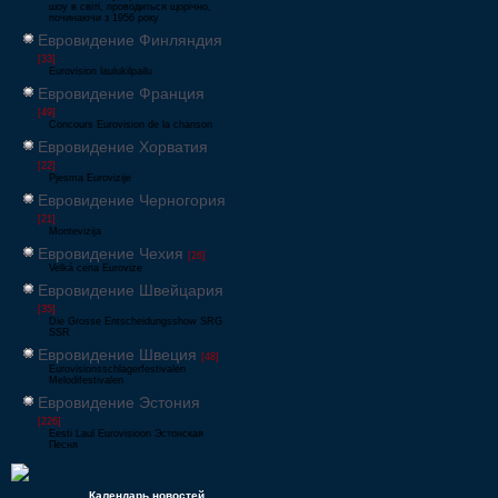
шоу в світі, проводиться щорічно,
починаючи з 1956 року
Евровидение Финляндия
[33]
Eurovision laulukilpailu
Евровидение Франция
[49]
Concours Eurovision de la chanson
Евровидение Хорватия
[22]
Pjesma Eurovizije
Евровидение Черногория
[21]
Montevizija
Евровидение Чехия
[26]
Velká cena Eurovize
Евровидение Швейцария
[35]
Die Grosse Entscheidungsshow SRG
SSR
Евровидение Швеция
[48]
Eurovisionsschlagerfestivalen
Melodifestivalen
Евровидение Эстония
[226]
Eesti Laul Eurovisioon Эстонская
Песня
Календарь новостей