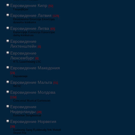
Евровидение Кипр
[52]
Γιουροβίζιον
Евровидение Латвия
[125]
Eirodziesma Eirovīzija Eirovīzijas
dziesmu konkurss
Евровидение Литва
[65]
Eurovizijoje Eurovizija Eurovizijos
dainų konkursas
Евровидение
Лихтенштейн
[6]
Евровидение
Люксембург
[6]
RTL Luxembourg LSC
Евровидение Македония
[24]
Евровизија
Евровидение Мальта
[51]
MESC
Евровидение Молдова
[134]
Concursul Muzical Eurovision
Евровидение
Нидерланды
[26]
Eurovisie Songfestival
Евровидение Норвегия
[39]
Eurosong Sang Ryddesalg Nrk Melodi
Grand Prix