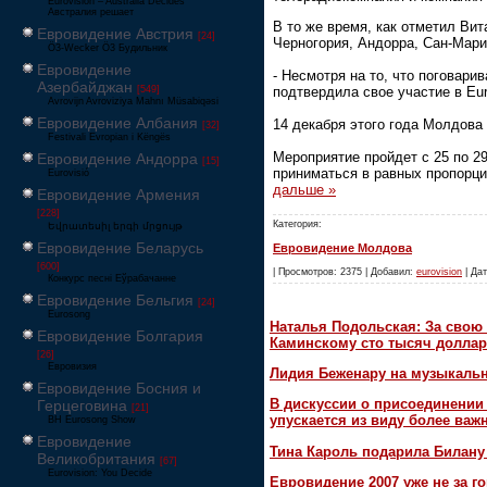
Eurovision – Australia Decides
Австралия решает
В то же время, как отметил Ви
Евровидение Австрия
[24]
Черногория, Андорра, Сан-Мари
Ö3-Wecker Ö3 Будильник
Евровидение
- Несмотря на то, что поговари
Азербайджан
подтвердила свое участие в Eur
[549]
Avrovijn Avroviziya Mahnı Müsabiqəsi
Евровидение Албания
14 декабря этого года Молдова 
[32]
Festivali Evropian i Këngës
Мероприятие пройдет с 25 по 29
Евровидение Андорра
[15]
приниматься в равных пропорци
Eurovisió
дальше »
Евровидение Армения
[228]
Категория:
Եվրատեսիլ երգի մրցույթ
Евровидение Беларусь
Евровидение Молдова
[600]
| Просмотров: 2375 | Добавил:
eurovision
| Дат
Конкурс песні Еўрабачанне
Евровидение Бельгия
[24]
Eurosong
Наталья Подольская: За свою 
Евровидение Болгария
Каминскому сто тысяч доллар
[26]
Евровизия
Лидия Беженару на музыкаль
Евровидение Босния и
В дискуссии о присоединени
Герцеговина
[21]
упускается из виду более ва
BH Eurosong Show
Евровидение
Тина Кароль подарила Билану
Великобритания
[67]
Eurovision: You Decide
Евровидение 2007 уже не за г