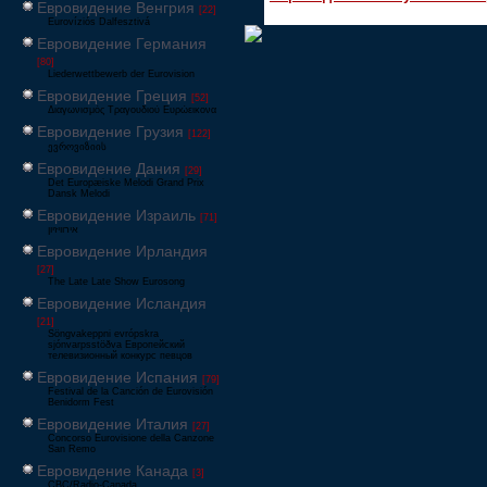
Евровидение Венгрия
[22]
Eurovíziós Dalfesztivá
Евровидение Германия
[80]
Liederwettbewerb der Eurovision
Евровидение Греция
[52]
Διαγωνισμός Τραγουδιού Ευρώεικονα
Евровидение Грузия
[122]
ევროვიზიის
Евровидение Дания
[29]
Det Europæiske Melodi Grand Prix
Dansk Melodi
Евровидение Израиль
[71]
‏אירוויזיון
Евровидение Ирландия
[27]
The Late Late Show Eurosong
Евровидение Исландия
[21]
Söngvakeppni evrópskra
sjónvarpsstöðva Европейский
телевизионный конкурс певцов
Евровидение Испания
[79]
Festival de la Canción de Eurovisión
Benidorm Fest
Евровидение Италия
[27]
Concorso Eurovisione della Canzone
San Remo
Евровидение Канада
[3]
CBC/Radio-Canada