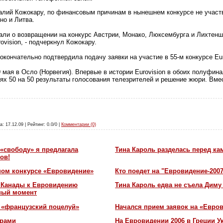
талий Кожокару, по финансовым причинам в нынешнем конкурсе не участ
но и Литва.
вали о возвращении на конкурс Австрии, Монако, Люксембурга и Лихтеншт
ovision, - подчеркнул Кожокару.
окончательно подтвердила подачу заявки на участие в 55-м конкурсе Eur
 мая в Осло (Норвегия). Впервые в истории Eurovision в обоих полуфинал
ях 50 на 50 результаты голосования телезрителей и решение жюри. Вме
а: 17.12.09 | Рейтинг: 0.0/0 |
Комментарии (0)
«свободу» я предлагала
Тина Кароль разделась перед ка
ов!
ном конкурсе «Евровидение»
Кто поедет на "Евровидение-200
и Канады к Евровидению
Тина Кароль едва не съела Диму
жный момент
 «французский поцелуй»
Начался прием заявок на «Евров
орами
На Евровидении 2006 в Греции У