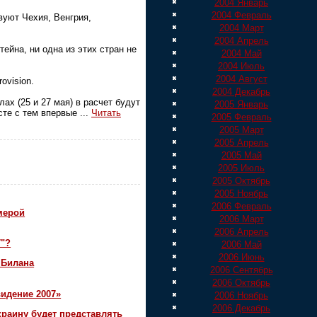
2004 Январь
2004 Февраль
вуют Чехия, Венгрия,
2004 Март
2004 Апрель
ейна, ни одна из этих стран не
2004 Май
2004 Июль
2004 Август
ovision.
2004 Декабрь
ах (25 и 27 мая) в расчет будут
2005 Январь
сте с тем впервые
...
Читать
2005 Февраль
2005 Март
2005 Апрель
2005 Май
2005 Июль
2005 Октябрь
2005 Ноябрь
2006 Февраль
мерой
2006 Март
2006 Апрель
7"?
2006 Май
2006 Июнь
 Билана
2006 Сентябрь
2006 Октябрь
идение 2007»
2006 Ноябрь
2006 Декабрь
краину будет представлять