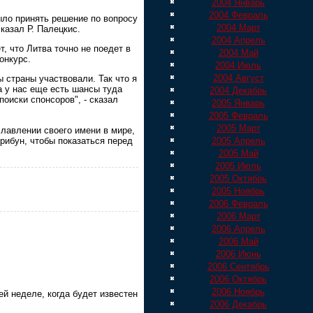
2004 Январь
2004 Февраль
ыло принять решение по вопросу
2004 Март
сказал Р. Палецкис.
2004 Апрель
, что Литва точно не поедет в
2004 Май
онкурс.
2004 Июль
2004 Август
 страны участвовали. Так что я
 у нас еще есть шансы туда
2004 Декабрь
поиски спонсоров", - сказал
2005 Январь
2005 Февраль
2005 Март
славлении своего имени в мире,
трибун, чтобы показаться перед
2005 Апрель
2005 Май
2005 Июль
2005 Октябрь
2005 Ноябрь
2006 Февраль
2006 Март
2006 Апрель
2006 Май
2006 Июнь
2006 Сентябрь
2006 Октябрь
2006 Ноябрь
й неделе, когда будет известен
2006 Декабрь