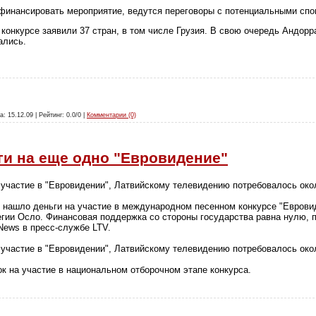
 финансировать мероприятие, ведутся переговоры с потенциальными спо
конкурсе заявили 37 стран, в том числе Грузия. В свою очередь Андорр
ались.
а: 15.12.09 | Рейтинг: 0.0/0 |
Комментарии (0)
ги на еще одно "Евровидение"
 участие в "Евровидении", Латвийскому телевидению потребовалось око
 нашло деньги на участие в международном песенном конкурсе "Евровид
егии Осло. Финансовая поддержка со стороны государства равна нулю, 
News в пресс-службе LTV.
 участие в "Евровидении", Латвийскому телевидению потребовалось око
ок на участие в национальном отборочном этапе конкурса.