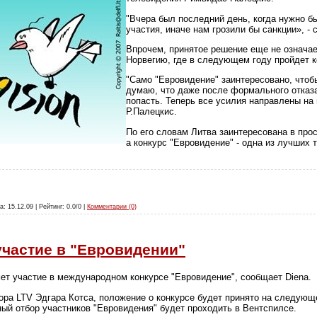
"Вчера был последний день, когда нужно б
участия, иначе нам грозили бы санкции», - 
Впрочем, принятое решение еще не означает
Норвегию, где в следующем году пройдет к
"Само "Евровидение" заинтересовано, чтобы
думаю, что даже после формального отказа
попасть. Теперь все усилия направлены на 
Р.Палецкис.
По его словам Литва заинтересована в про
а конкурс "Евровидение" - одна из лучших 
а: 15.12.09 | Рейтинг: 0.0/0 |
Комментарии (0)
участие в "Евровидении"
мет участие в международном конкурсе "Евровидение", сообщает Diena.
ора LTV Эдгара Котса, положение о конкурсе будет принято на следующе
ный отбор участников "Евровидения" будет проходить в Вентспилсе.