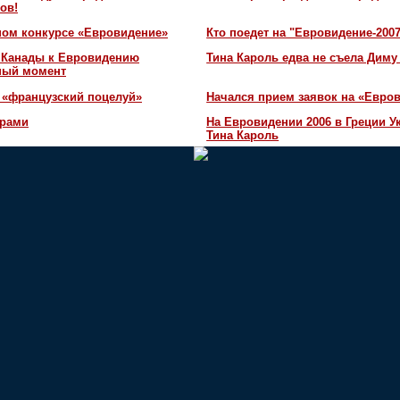
ов!
ном конкурсе «Евровидение»
Кто поедет на "Евровидение-200
и Канады к Евровидению
Тина Кароль едва не съела Диму
жный момент
 «французский поцелуй»
Начался прием заявок на «Евров
орами
На Евровидении 2006 в Греции У
Тина Кароль