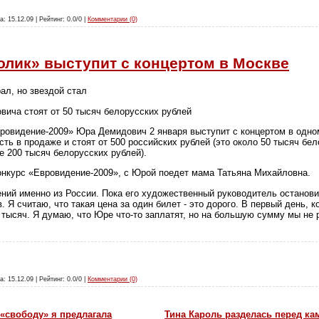
а: 15.12.09 | Рейтинг: 0.0/0 |
Комментарии (0)
лик» выступит с концертом в Москве
ал, но звездой стал
ича стоят от 50 тысяч белорусских рублей
вровидение-2009» Юра Демидович 2 января выступит с концертом в одно
ть в продаже и стоят от 500 российских рублей (это около 50 тысяч бел
е 200 тысяч белорусских рублей).
 конкурс «Евровидение-2009», с Юрой поедет мама Татьяна Михайловна.
ний именно из России. Пока его художественный руководитель останови
. Я считаю, что такая цена за один билет - это дорого. В первый день, 
 тысяч. Я думаю, что Юре что-то заплатят, но на большую сумму мы не
а: 15.12.09 | Рейтинг: 0.0/0 |
Комментарии (0)
«свободу» я предлагала
Тина Кароль разделась перед ка