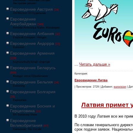
Eurovision – Australia Decides
Австралия решает
Евровидение Австрия
[24]
Ö3-Wecker Ö3 Будильник
Евровидение
Азербайджан
[549]
Avrovijn Avroviziya Mahnı Müsabiqəsi
Евровидение Албания
[32]
Festivali Evropian i Këngës
Евровидение Андорра
[15]
Eurovisió
Евровидение Армения
[228]
Եվրատեսիլ երգի մրցույթ
...
Читать дальше »
Евровидение Беларусь
[600]
Категория:
Конкурс песні Еўрабачанне
Евровидение Литва
Евровидение Бельгия
[24]
Eurosong
| Просмотров: 2729 | Добавил:
eurovision
| Дат
Евровидение Болгария
[26]
Евровизия
Латвия примет 
Евровидение Босния и
Герцеговина
[21]
BH Eurosong Show
В 2010 году Латвия все же при
Евровидение
По словам генерального директ
Великобритания
[67]
срок подачи заявок. Националь
Eurovision: You Decide