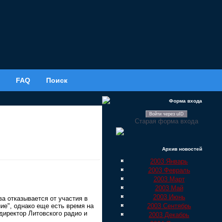
FAQ
Поиск
Форма входа
Войти через uID
Старая форма входа
Архив новостей
2003 Январь
2003 Февраль
2003 Март
2003 Май
2003 Июнь
а отказывается от участия в
2003 Сентябрь
е", однако еще есть время на
 директор Литовского радио и
2003 Декабрь