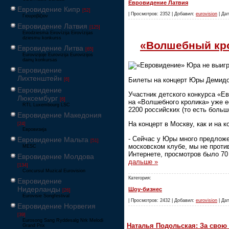
Евровидение Латвия
Евровидение Кипр
[52]
| Просмотров: 2352 | Добавил:
eurovision
| Дат
Γιουροβίζιον
Евровидение Латвия
[125]
Eirodziesma Eirovīzija Eirovīzijas
dziesmu konkurss
«Волшебный кро
Евровидение Литва
[65]
Eurovizijoje Eurovizija Eurovizijos
dainų konkursas
«Евровидение» Юра не выигр
Евровидение
Лихтенштейн
Билеты на концерт Юры Демидов
[6]
Евровидение
Участник детского конкурса «Е
Люксембург
[6]
на «Волшебного кролика» уже ес
RTL Luxembourg LSC
2200 российских (то есть больш
Евровидение Македония
На концерт в Москву, как и на
[24]
Евровизија
- Сейчас у Юры много предложе
Евровидение Мальта
[51]
московском клубе, мы не против
MESC
Интернете, просмотров было 70
Евровидение Молдова
дальше »
[134]
Concursul Muzical Eurovision
Категория:
Евровидение
Нидерланды
Шоу-бизнес
[26]
Eurovisie Songfestival
| Просмотров: 2432 | Добавил:
eurovision
| Дат
Евровидение Норвегия
[39]
Eurosong Sang Ryddesalg Nrk Melodi
Наталья Подольская: За свою 
Grand Prix