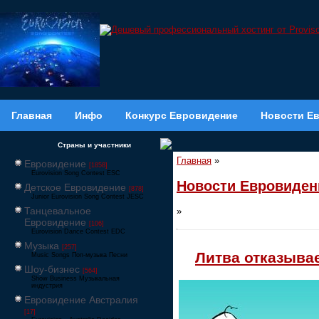
Главная
Инфо
Конкурс Евровидение
Новости Е
Страны и участники
Главная
»
Евровидение
[1858]
Eurovision Song Contest ESC
Новости Евровиден
Детское Евровидение
[878]
Junior Eurovision Song Contest JESC
Танцевальное
»
Евровидение
[106]
Eurovision Dance Contest EDC
Музыка
[257]
Литва отказывае
Music Songs Поп-музыка Песни
Шоу-бизнес
[564]
Show Business Музыкальная
индустрия
Евровидение Австралия
[17]