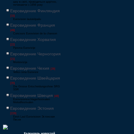
шоу в світі, проводиться щорічно,
починаючи з 1956 року
Евровидение Финляндия
[33]
Eurovision laulukilpailu
Евровидение Франция
[49]
Concours Eurovision de la chanson
Евровидение Хорватия
[22]
Pjesma Eurovizije
Евровидение Черногория
[21]
Montevizija
Евровидение Чехия
[26]
Velká cena Eurovize
Евровидение Швейцария
[35]
Die Grosse Entscheidungsshow SRG
SSR
Евровидение Швеция
[48]
Eurovisionsschlagerfestivalen
Melodifestivalen
Евровидение Эстония
[226]
Eesti Laul Eurovisioon Эстонская
Песня
Календарь новостей