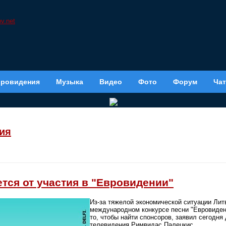
вровидения
Музыка
Видео
Фото
Форум
Чат
ия
тся от участия в "Евровидении"
Из-за тяжелой экономической ситуации Литв
международном конкурсе песни "Евровидени
то, чтобы найти спонсоров, заявил сегодня
телевидения Римвидас Палецкис.