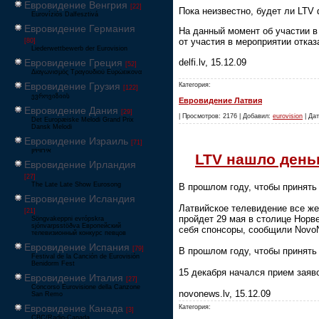
Евровидение Венгрия
[22]
Пока неизвестно, будет ли LTV
Eurovíziós Dalfesztivá
Евровидение Германия
На данный момент об участии в 
от участия в мероприятии отказ
[80]
Liederwettbewerb der Eurovision
delfi.lv, 15.12.09
Евровидение Греция
[52]
Διαγωνισμός Τραγουδιού Ευρώεικονα
Евровидение Грузия
Категория:
[122]
ევროვიზიის
Евровидение Латвия
Евровидение Дания
[29]
| Просмотров: 2176 | Добавил:
eurovision
| Дат
Det Europæiske Melodi Grand Prix
Dansk Melodi
Евровидение Израиль
[71]
‏אירוויזיון
LTV нашло день
Евровидение Ирландия
[27]
The Late Late Show Eurosong
В прошлом году, чтобы принять
Евровидение Исландия
Латвийское телевидение все же
[21]
пройдет 29 мая в столице Норв
Söngvakeppni evrópskra
sjónvarpsstöðva Европейский
себя спонсоры, сообщили Novo
телевизионный конкурс певцов
Евровидение Испания
[79]
В прошлом году, чтобы принять
Festival de la Canción de Eurovisión
Benidorm Fest
15 декабря начался прием заяв
Евровидение Италия
[27]
Concorso Eurovisione della Canzone
novonews.lv, 15.12.09
San Remo
Евровидение Канада
Категория:
[3]
CBC/Radio-Canada