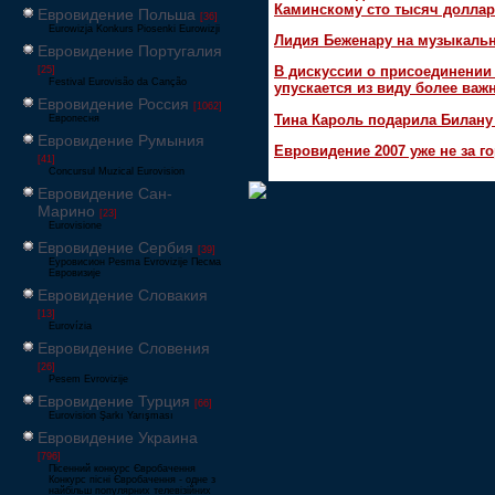
Каминскому сто тысяч доллар
Евровидение Польша
[36]
Eurowizja Konkurs Piosenki Eurowizji
Лидия Беженару на музыкаль
Евровидение Португалия
В дискуссии о присоединени
[25]
Festival Eurovisão da Canção
упускается из виду более ва
Евровидение Россия
[1062]
Тина Кароль подарила Билану
Европесня
Евровидение Румыния
Евровидение 2007 уже не за г
[41]
Concursul Muzical Eurovision
Евровидение Сан-
Марино
[23]
Eurovisione
Евровидение Сербия
[39]
Еуровисион Pesma Evrovizije Песма
Евровизије
Евровидение Словакия
[13]
Eurovízia
Евровидение Словения
[26]
Pesem Evrovizije
Евровидение Турция
[66]
Eurovision Şarkı Yarışması
Евровидение Украина
[796]
Пісенний конкурс Євробачення
Конкурс пісні Євробачення - одне з
найбільш популярних телевізійних