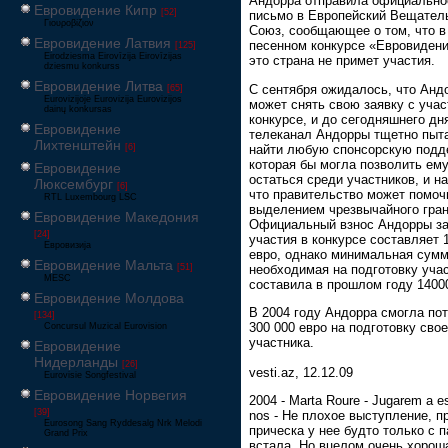
Андорра отправила официально
Евровидение Кипр
[52]
письмо в Европейский Вещател
Γιουροβίζιον
Союз, сообщающее о том, что в
Евровидение Латвия
песенном конкурсе «Евровидени
[125]
Eirodziesma Eirovīzija Eirovīzijas
это страна не примет участия.
dziesmu konkurss
Евровидение Литва
С сентября ожидалось, что Анд
[65]
Eurovizijoje Eurovizija Eurovizijos
может снять свою заявку с учас
dainų konkursas
конкурсе, и до сегодняшнего дн
Евровидение
телеканал Андорры тщетно пыт
Лихтенштейн
найти любую спонсорскую подд
[6]
которая бы могла позволить ем
Евровидение
остаться среди участников, и н
Люксембург
[6]
что правительство может помоч
RTL Luxembourg LSC
выделением чрезвычайного гран
Евровидение Македония
Официальный взнос Андорры за
[24]
участия в конкурсе составляет 
Евровизија
евро, однако минимальная сумм
Евровидение Мальта
необходимая на подготовку уча
[51]
MESC
составила в прошлом году 1400
Евровидение Молдова
В 2004 году Андорра смогла по
[134]
300 000 евро на подготовку свое
Concursul Muzical Eurovision
участника.
Евровидение
Нидерланды
[26]
vesti.az, 12.12.09
Eurovisie Songfestival
Евровидение Норвегия
2004 - Marta Roure - Jugarem a es
[39]
nos - Не плохое выступление, п
Eurosong Sang Ryddesalg Nrk Melodi
прическа у нее будто только с 
Grand Prix
встала. Но вцелом очень хорош