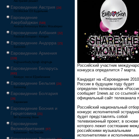
Австралия решает
Евровидение Австрия
[24]
Ö3-Wecker Ö3 Будильник
Евровидение
Азербайджан
[549]
Avrovijn Avroviziya Mahnı Müsabiqəsi
Евровидение Албания
[32]
Festivali Evropian i Këngës
Евровидение Андорра
[15]
Eurovisió
Евровидение Армения
[228]
Եվրատեսիլ երգի մրցույթ
Российский участник междунар
Евровидение Беларусь
конкурса определится 7 марта.
[600]
Конкурс песні Еўрабачанне
Кандидат на «Евровидение 2010
Евровидение Бельгия
России в будущем году будет
[24]
Eurosong
определен телеканалом «Росси
Евровидение Болгария
сообщает 1news.az со ссылкой 
официальный сайт телеканала ru
[26]
Евровизия
Российский национальный отбо
Евровидение Босния и
конкурс исполнителей эстрадно
Герцеговина
[21]
будет представлять собой
BH Eurosong Show
телевизионный проект, в основе
Евровидение
которого лежит состязание меж
Великобритания
[67]
российскими музыкальными
Eurovision: You Decide
исполнителями и исполняемыми
Евровидение Венгрия