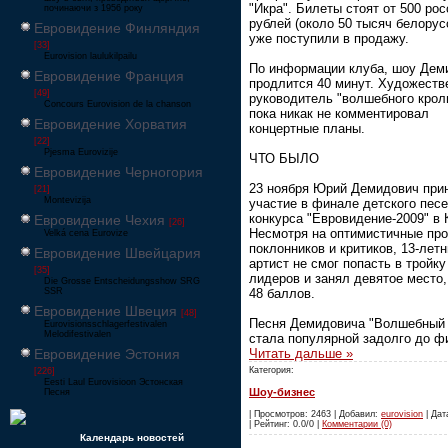
"Икра". Билеты стоят от 500 ро
починаючи з 1956 року
рублей (около 50 тысяч белорус
Евровидение Финляндия
уже поступили в продажу.
[33]
Eurovision laulukilpailu
По информации клуба, шоу Дем
Евровидение Франция
продлится 40 минут. Художеств
[49]
руководитель "волшебного крол
Concours Eurovision de la chanson
пока никак не комментировал
Евровидение Хорватия
концертные планы.
[22]
Pjesma Eurovizije
ЧТО БЫЛО
Евровидение Черногория
23 ноября Юрий Демидович при
[21]
Montevizija
участие в финале детского песе
конкурса "Евровидение-2009" в 
Евровидение Чехия
[26]
Несмотря на оптимистичные про
Velká cena Eurovize
поклонников и критиков, 13-лет
Евровидение Швейцария
артист не смог попасть в тройку
[35]
лидеров и занял девятое место,
Die Grosse Entscheidungsshow SRG
SSR
48 баллов.
Евровидение Швеция
[48]
Песня Демидовича "Волшебный 
Eurovisionsschlagerfestivalen
Melodifestivalen
стала популярной задолго до 
Евровидение Эстония
Читать дальше »
Категория:
[226]
Eesti Laul Eurovisioon Эстонская
Шоу-бизнес
Песня
| Просмотров: 2463 | Добавил:
eurovision
| Дат
| Рейтинг: 0.0/0 |
Комментарии (0)
Календарь новостей