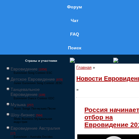
Форум
Чат
FAQ
Поиск
Страны и участники
Главная
»
Евровидение
[1858]
Eurovision Song Contest ESC
Новости Евровиден
Детское Евровидение
[878]
Junior Eurovision Song Contest JESC
Танцевальное
»
Евровидение
[106]
Eurovision Dance Contest EDC
Музыка
[257]
Россия начинае
Music Songs Поп-музыка Песни
Шоу-бизнес
отбор на
[564]
Show Business Музыкальная
индустрия
Евровидение 20
Евровидение Австралия
[17]
Eurovision – Australia Decides