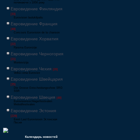
починаючи з 1956 року
Евровидение Финляндия
[33]
Eurovision laulukilpailu
Евровидение Франция
[49]
Concours Eurovision de la chanson
Евровидение Хорватия
[22]
Pjesma Eurovizije
Евровидение Черногория
[21]
Montevizija
Евровидение Чехия
[26]
Velká cena Eurovize
Евровидение Швейцария
[35]
Die Grosse Entscheidungsshow SRG
SSR
Евровидение Швеция
[48]
Eurovisionsschlagerfestivalen
Melodifestivalen
Евровидение Эстония
[226]
Eesti Laul Eurovisioon Эстонская
Песня
Календарь новостей