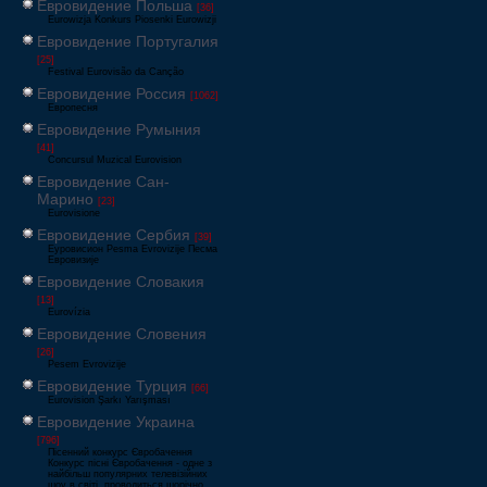
Евровидение Польша
[36]
Eurowizja Konkurs Piosenki Eurowizji
Евровидение Португалия
[25]
Festival Eurovisão da Canção
Евровидение Россия
[1062]
Европесня
Евровидение Румыния
[41]
Concursul Muzical Eurovision
Евровидение Сан-
Марино
[23]
Eurovisione
Евровидение Сербия
[39]
Еуровисион Pesma Evrovizije Песма
Евровизије
Евровидение Словакия
[13]
Eurovízia
Евровидение Словения
[26]
Pesem Evrovizije
Евровидение Турция
[66]
Eurovision Şarkı Yarışması
Евровидение Украина
[796]
Пісенний конкурс Євробачення
Конкурс пісні Євробачення - одне з
найбільш популярних телевізійних
шоу в світі, проводиться щорічно,