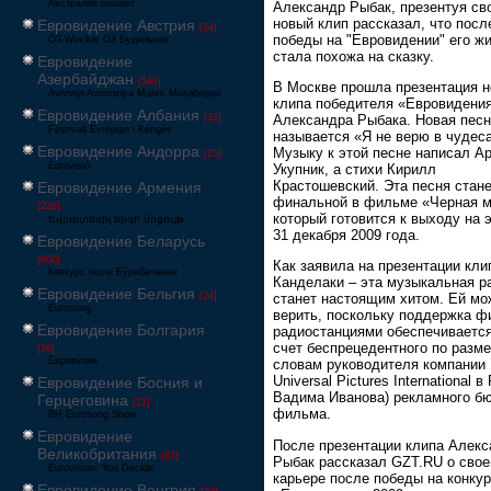
Австралия решает
Александр Рыбак, презентуя св
новый клип рассказал, что посл
Евровидение Австрия
[24]
победы на "Евровидении" его ж
Ö3-Wecker Ö3 Будильник
стала похожа на сказку.
Евровидение
Азербайджан
[549]
В Москве прошла презентация н
Avrovijn Avroviziya Mahnı Müsabiqəsi
клипа победителя «Евровидения
Евровидение Албания
Александра Рыбака. Новая пес
[32]
Festivali Evropian i Këngës
называется «Я не верю в чудеса
Евровидение Андорра
Музыку к этой песне написал А
[15]
Eurovisió
Укупник, а стихи Кирилл
Крастошевский. Эта песня стан
Евровидение Армения
финальной в фильме «Черная м
[228]
который готовится к выходу на 
Եվրատեսիլ երգի մրցույթ
31 декабря 2009 года.
Евровидение Беларусь
[600]
Как заявила на презентации кли
Конкурс песні Еўрабачанне
Канделаки – эта музыкальная р
Евровидение Бельгия
[24]
станет настоящим хитом. Ей мо
Eurosong
верить, поскольку поддержка 
Евровидение Болгария
радиостанциями обеспечивается
счет беспрецедентного по разме
[26]
Евровизия
словам руководителя компании
Universal Pictures International в
Евровидение Босния и
Вадима Иванова) рекламного б
Герцеговина
[21]
фильма.
BH Eurosong Show
Евровидение
После презентации клипа Алекс
Великобритания
[67]
Рыбак рассказал GZT.RU о свое
Eurovision: You Decide
карьере после победы на конку
Евровидение Венгрия