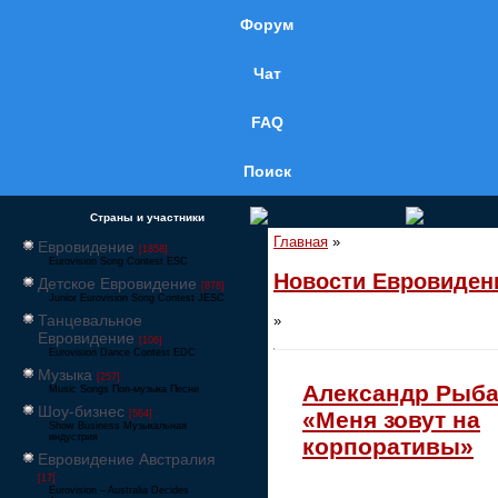
Форум
Чат
FAQ
Поиск
Страны и участники
Главная
»
Евровидение
[1858]
Eurovision Song Contest ESC
Новости Евровиден
Детское Евровидение
[878]
Junior Eurovision Song Contest JESC
Танцевальное
»
Евровидение
[106]
Eurovision Dance Contest EDC
Музыка
[257]
Александр Рыба
Music Songs Поп-музыка Песни
Шоу-бизнес
«Меня зовут на
[564]
Show Business Музыкальная
индустрия
корпоративы»
Евровидение Австралия
[17]
Eurovision – Australia Decides