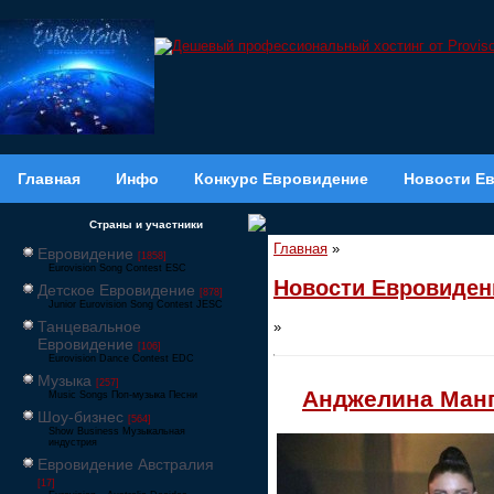
Главная
Инфо
Конкурс Евровидение
Новости Е
Страны и участники
Главная
»
Евровидение
[1858]
Eurovision Song Contest ESC
Новости Евровиден
Детское Евровидение
[878]
Junior Eurovision Song Contest JESC
Танцевальное
»
Евровидение
[106]
Eurovision Dance Contest EDC
Музыка
[257]
Анджелина Манг
Music Songs Поп-музыка Песни
Шоу-бизнес
[564]
Show Business Музыкальная
индустрия
Евровидение Австралия
[17]