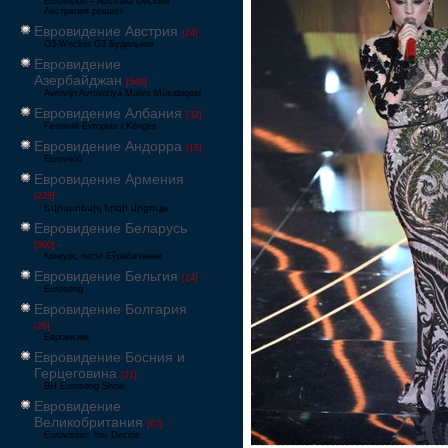
Eurovision – Australia Decides
Австралия решает
Евровидение Австрия
[24]
Ö3-Wecker Ö3 Будильник
Евровидение
Азербайджан
[549]
Avrovijn Avroviziya Mahnı Müsabiqəsi
Евровидение Албания
[32]
Festivali Evropian i Këngës
Евровидение Андорра
[15]
Eurovisió
Евровидение Армения
[228]
Եվրատեսիլ երգի մրցույթ
Евровидение Беларусь
[600]
Конкурс песні Еўрабачанне
Евровидение Бельгия
[24]
Eurosong
Евровидение Болгария
[26]
Евровизия
Евровидение Босния и
Герцеговина
[21]
BH Eurosong Show
Евровидение
Великобритания
[67]
Eurovision: You Decide