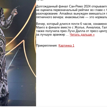
Долгожданный финал Сан-Ремо 2024 открывается
не оценила первоначальный рейтинг во главе с 
разочарование. Amadeus вынужден вмешаться п
пятничного вечера: инакомыслие — это нормаль
Вечер, который длился почти 6 часов, ознаме
Манго в финале вместе с Жолье, Аннализа, Га
также получила приз Лучо Далла от пресс-цент
за лучшую аранжир
...
Читать дальше »
Прикрепления:
Картинка 1