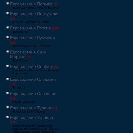
Евровидение Польша
[36]
Eurowizja Konkurs Piosenki Eurowizji
Евровидение Португалия
[25]
Festival Eurovisão da Canção
Евровидение Россия
[1062]
Европесня
Евровидение Румыния
[41]
Concursul Muzical Eurovision
Евровидение Сан-
Марино
[23]
Eurovisione
Евровидение Сербия
[39]
Еуровисион Pesma Evrovizije Песма
Евровизије
Евровидение Словакия
[13]
Eurovízia
Евровидение Словения
[26]
Pesem Evrovizije
Евровидение Турция
[66]
Eurovision Şarkı Yarışması
Евровидение Украина
[796]
Пісенний конкурс Євробачення
Конкурс пісні Євробачення - одне з
найбільш популярних телевізійних