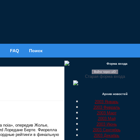
FAQ
Поиск
Форма входа
Войти через uID
Старая форма входа
Архив новостей
2003 Январь
2003 Февраль
2003 Март
2003 Май
2003 Июнь
 noia», опередив Жолье,
2003 Сентябрь
ard Лоредане Берте. Фиорелла
кордные рейтинги в финальную
2003 Декабрь