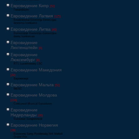
Евровидение Кипр
[52]
Γιουροβίζιον
Евровидение Латвия
[125]
Eirodziesma Eirovīzija Eirovīzijas
dziesmu konkurss
Евровидение Литва
[65]
Eurovizijoje Eurovizija Eurovizijos
dainų konkursas
Евровидение
Лихтенштейн
[6]
Евровидение
Люксембург
[6]
RTL Luxembourg LSC
Евровидение Македония
[24]
Евровизија
Евровидение Мальта
[51]
MESC
Евровидение Молдова
[134]
Concursul Muzical Eurovision
Евровидение
Нидерланды
[26]
Eurovisie Songfestival
Евровидение Норвегия
[39]
Eurosong Sang Ryddesalg Nrk Melodi
Grand Prix