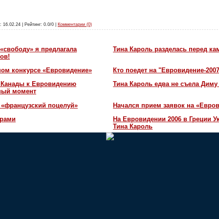
: 16.02.24 | Рейтинг: 0.0/0 |
Комментарии (0)
«свободу» я предлагала
Тина Кароль разделась перед ка
ов!
ном конкурсе «Евровидение»
Кто поедет на "Евровидение-200
и Канады к Евровидению
Тина Кароль едва не съела Диму
жный момент
 «французский поцелуй»
Начался прием заявок на «Евров
орами
На Евровидении 2006 в Греции У
Тина Кароль