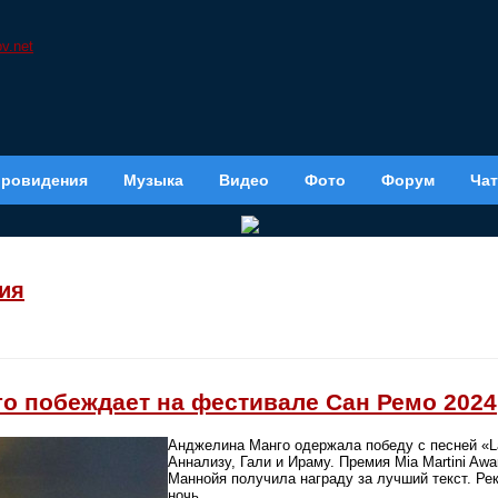
вровидения
Музыка
Видео
Фото
Форум
Чат
ия
о побеждает на фестивале Сан Ремо 2024
Анджелина Манго одержала победу с песней «La
Аннализу, Гали и Ираму. Премия Mia Martini Aw
Маннойя получила награду за лучший текст. Ре
ночь.