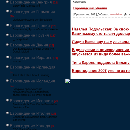
Евровидение Венгрия
Категория:
[22]
Eurovíziós Dalfesztivá
Евровидение Италия
Евровидение Германия
| Просмотров: 869 | Добавил:
eurovision
| Дата
[80]
Liederwettbewerb der Eurovision
Евровидение Греция
[52]
Наталья Подольская: За свою 
Διαγωνισμός Τραγουδιού Ευρώεικονα
Каминскому сто тысяч доллар
Евровидение Грузия
[122]
ევროვიზიის
Лидия Беженару на музыкаль
Евровидение Дания
[29]
Det Europæiske Melodi Grand Prix
В дискуссии о присоединени
Dansk Melodi
упускается из виду более ва
Евровидение Израиль
[71]
‏אירוויזיון
Тина Кароль подарила Билану
Евровидение Ирландия
Евровидение 2007 уже не за г
[27]
The Late Late Show Eurosong
Евровидение Исландия
[21]
Söngvakeppni evrópskra
sjónvarpsstöðva Европейский
телевизионный конкурс певцов
Евровидение Испания
[79]
Festival de la Canción de Eurovisión
Benidorm Fest
Евровидение Италия
[27]
Concorso Eurovisione della Canzone
San Remo
Евровидение Канада
[3]
CBC/Radio-Canada