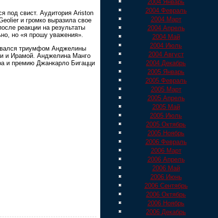
2004 Январь
2004 Февраль
 под свист. Аудитория Ariston
2004 Март
Geolier и громко выразила свое
осле реакции на результаты
2004 Апрель
но, но «я прошу уважения».
2004 Май
2004 Июль
новался триумфом Анджелины
2004 Август
ли и Ирамой. Анджелина Манго
ра и премию Джанкарло Бигацци
2004 Декабрь
2005 Январь
2005 Февраль
2005 Март
2005 Апрель
2005 Май
2005 Июль
2005 Октябрь
2005 Ноябрь
2006 Февраль
2006 Март
2006 Апрель
2006 Май
2006 Июнь
2006 Сентябрь
2006 Октябрь
2006 Ноябрь
2006 Декабрь