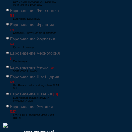
шоу в світі, проводиться щорічно,
починаючи з 1956 року
Евровидение Финляндия
[33]
Eurovision laulukilpailu
Евровидение Франция
[49]
Concours Eurovision de la chanson
Евровидение Хорватия
[22]
Pjesma Eurovizije
Евровидение Черногория
[21]
Montevizija
Евровидение Чехия
[26]
Velká cena Eurovize
Евровидение Швейцария
[35]
Die Grosse Entscheidungsshow SRG
SSR
Евровидение Швеция
[48]
Eurovisionsschlagerfestivalen
Melodifestivalen
Евровидение Эстония
[226]
Eesti Laul Eurovisioon Эстонская
Песня
Календарь новостей