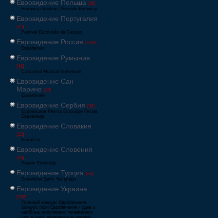
Евровидение Польша
[36]
Eurowizja Konkurs Piosenki Eurowizji
Евровидение Португалия
[25]
Festival Eurovisão da Canção
Евровидение Россия
[1062]
Европесня
Евровидение Румыния
[41]
Concursul Muzical Eurovision
Евровидение Сан-
Марино
[23]
Eurovisione
Евровидение Сербия
[39]
Еуровисион Pesma Evrovizije Песма
Евровизије
Евровидение Словакия
[13]
Eurovízia
Евровидение Словения
[26]
Pesem Evrovizije
Евровидение Турция
[66]
Eurovision Şarkı Yarışması
Евровидение Украина
[796]
Пісенний конкурс Євробачення
Конкурс пісні Євробачення - одне з
найбільш популярних телевізійних
шоу в світі, проводиться щорічно,