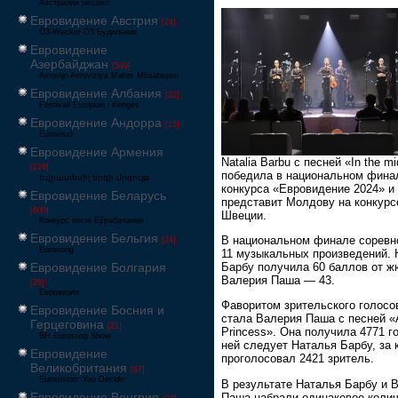
Австралия решает
Евровидение Австрия
[24]
Ö3-Wecker Ö3 Будильник
Евровидение
Азербайджан
[549]
Avrovijn Avroviziya Mahnı Müsabiqəsi
Евровидение Албания
[32]
Festivali Evropian i Këngës
Евровидение Андорра
[15]
Eurovisió
Евровидение Армения
Natalia Barbu с песней «In the mi
[228]
победила в национальном фина
Եվրատեսիլ երգի մրցույթ
конкурса «Евровидение 2024» и
Евровидение Беларусь
представит Молдову на конкурс
[600]
Швеции.
Конкурс песні Еўрабачанне
Евровидение Бельгия
В национальном финале соревн
[24]
Eurosong
11 музыкальных произведений. 
Евровидение Болгария
Барбу получила 60 баллов от ж
Валерия Паша — 43.
[26]
Евровизия
Фаворитом зрительского голосо
Евровидение Босния и
стала Валерия Паша с песней «A
Герцеговина
[21]
Princess». Она получила 4771 го
BH Eurosong Show
ней следует Наталья Барбу, за 
Евровидение
проголосовал 2421 зритель.
Великобритания
[67]
Eurovision: You Decide
В результате Наталья Барбу и 
Евровидение Венгрия
Паша набрали одинаковое коли