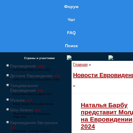
Форум
Чат
FAQ
Поиск
Страны и участники
Главная
»
Евровидение
[1858]
Eurovision Song Contest ESC
Новости Евровиден
Детское Евровидение
[878]
Junior Eurovision Song Contest JESC
Танцевальное
»
Евровидение
[106]
Eurovision Dance Contest EDC
Музыка
[257]
Наталья Барбу
Music Songs Поп-музыка Песни
Шоу-бизнес
представит Мол
[564]
Show Business Музыкальная
индустрия
на Евровидении
Евровидение Австралия
2024
[17]
Eurovision – Australia Decides