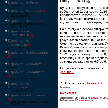
стартует в 2024 году.
Евровидение Кипр
[52]
Γιουροβίζιον
Букмекеры берутся за дело: ра
Евровидение Латвия
победителей Евровидения 2024
[125]
Eirodziesma Eirovīzija Eirovīzijas
предлагается некоторым букмек
dziesmu konkurss
Мы пользуемся возможностью, 
Евровидение Литва
[65]
подвести вас к следующему кон
Eurovizijoje Eurovizija Eurovizijos
dainų konkursas
На ситуацию в первой пятерке 
Евровидение
описать явное влияние нынешн
Лихтенштейн
[6]
геополитической реальности, а 
результатов последних нескольк
Евровидение
Судя по имеющимся данным, Ук
Люксембург
[6]
Великобритания занимают лид
RTL Luxembourg LSC
позиции: коэффициент на побед
Евровидение Македония
2022 года составляет от 7 до 8, 
[24]
коэффициент на прошлогоднего
Евровизија
хозяина составляет от 6,5 до 8.
Евровидение Мальта
[51]
MESC
Существует значительная ра
...
Евровидение Молдова
дальше »
[134]
Concursul Muzical Eurovision
Прикрепления:
Картинка 1
Евровидение
Нидерланды
Категория:
[26]
Eurovisie Songfestival
Шоу-бизнес
Евровидение Норвегия
| Просмотров: 855 | Добавил:
eurovision
| Дата:
[39]
Рейтинг: 0.0/0 |
Комментарии (0)
Eurosong Sang Ryddesalg Nrk Melodi
Grand Prix