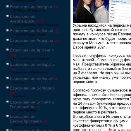
Австралия решает
Евровидение Австрия
[24]
Ö3-Wecker Ö3 Будильник
Евровидение
Азербайджан
[549]
Украина находится на первом ме
Avrovijn Avroviziya Mahnı Müsabiqəsi
прогнозе букмекерской конторы 
Евровидение Албания
[32]
победу в конкурсе песни Евров
Festivali Evropian i Këngës
даже не зная, кто будет предст
Евровидение Андорра
[15]
страну в Мальмё - месте прове
Eurovisió
Евровидения 2024.
Евровидение Армения
Первый полуфинал конкурса пр
[228]
Եվրատեսիլ երգի մրցույթ
мая, второй - 9 мая, а гранд-фин
Евровидение Беларусь
мая. Представитель Украины ещ
выбран, а национальный отбор 
[600]
на 3 февраля. Но кого бы ни вы
Конкурс песні Еўрабачанне
украинцы, номинанту уже прогн
Евровидение Бельгия
[24]
первое место.
Eurosong
Евровидение Болгария
Согласно прогнозу букмекеров 
[26]
официальном сайте Евровидени
Евровизия
этом году фаворитом является 
Евровидение Босния и
на 24 января букмекеры предос
Герцеговина
коэффициент 10 %, что ставит е
[21]
BH Eurosong Show
первое место в рейтинге.
Евровидение
Великобритания и Италия отста
качестве фаворитов с общими
Великобритания
[67]
коэффициентами 8 % и 6 %
Eurovision: You Decide
соответственно.
...
Читать даль
Евровидение Венгрия