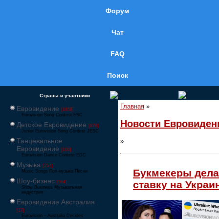
Форум
Чат
FAQ
Поиск
Страны и участники
Главная
»
Евровидение
[1858]
Eurovision Song Contest ESC
Новости Евровиден
Детское Евровидение
[878]
Junior Eurovision Song Contest JESC
Танцевальное
»
Евровидение
[106]
Eurovision Dance Contest EDC
Музыка
[257]
Букмекеры дел
Music Songs Поп-музыка Песни
Шоу-бизнес
ставку на Украи
[564]
Show Business Музыкальная
индустрия
Евровидение Австралия
[17]
Eurovision – Australia Decides