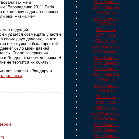
2007 Январь
твовала так же и
ии "Евровидении 2011" Daria
2007 Февраль
ы в ходе шоу задавал вопросы
2007 Март
личной жизни, чем
2007 Апрель
2007 Май
Джамал ведущий
2007 Июнь
к ей удается совмещать участие
2007 Июль
 о своих двух дочерях, на что
2007 Август
стия в конкурсе я была простой
2007 Сентябрь
идение" было моей давней
2007 Октябрь
илась. После завершения
но в Лондон, к своим дочерям. Я
2007 Ноябрь
мне не терпится их обнять".
2007 Декабрь
2008 Январь
ытался задавать Эльдару и
2008 Февраль
ть дальше »
2008 Март
2008 Апрель
2008 Май
2008 Июнь
2008 Июль
2008 Август
2008 Сентябрь
2008 Октябрь
мерой
2008 Ноябрь
2008 Декабрь
2009 Январь
7"?