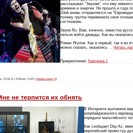
рассказывал "Звукам”, что ему немного
времени и энергии. Не прошло и года по
Zdub вновь отправляется на "Евровиден
почему группа переменила свое отноше
состязанию.
Звуки.Ru: Вам, конечно, известна русск
нельзя войти дважды. Как вы оказались
Роман Ягупов: Как в первый, так и во в
можно сказать, оказались
...
Читать да
Прикрепления:
Картинка 1
а: 23.04.11 | Рейтинг: 0.0/0 |
Комментарии (0)
не не терпится их обнять
В Интернете выложена вид
азербайджанского евровиди
передаче мальтийского те
Как сообщает Day.Az, име
европейский промо-тур дуэ