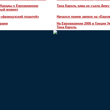
и Канады к Евровидению
Тина Кароль едва не съела Диму
жный момент
 «французский поцелуй»
Начался прием заявок на «Евров
орами
На Евровидении 2006 в Греции У
Тина Кароль