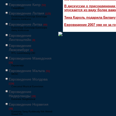
Евровидение Кипр
[52]
В дискуссии о присоединени
Γιουροβίζιον
упускается из виду более ва
Евровидение Латвия
[125]
Eirodziesma Eirovīzija Eirovīzijas
Тина Кароль подарила Билану
dziesmu konkurss
Евровидение Литва
Евровидение 2007 уже не за г
[65]
Eurovizijoje Eurovizija Eurovizijos
dainų konkursas
Евровидение
Лихтенштейн
[6]
Евровидение
Люксембург
[6]
RTL Luxembourg LSC
Евровидение Македония
[24]
Евровизија
Евровидение Мальта
[51]
MESC
Евровидение Молдова
[134]
Concursul Muzical Eurovision
Евровидение
Нидерланды
[26]
Eurovisie Songfestival
Евровидение Норвегия
[39]
Eurosong Sang Ryddesalg Nrk Melodi
Grand Prix