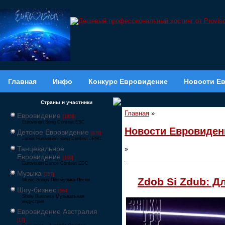
Главная
Инфо
Конкурс Евровидение
Новости Е
Страны и участники
Главная
»
Евровидение
[1858]
Eurovision Song Contest ESC
Новости Евровиден
Детское Евровидение
[878]
Junior Eurovision Song Contest JESC
Танцевальное
»
Евровидение
[106]
Eurovision Dance Contest EDC
Музыка
[257]
Zdob Si Zdub: Д
Music Songs Поп-музыка Песни
Шоу-бизнес
[564]
Show Business Музыкальная
индустрия
Евровидение Австралия
[17]