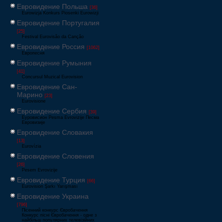
Евровидение Польша
[36]
Eurowizja Konkurs Piosenki Eurowizji
Евровидение Португалия
[25]
Festival Eurovisão da Canção
Евровидение Россия
[1062]
Европесня
Евровидение Румыния
[41]
Concursul Muzical Eurovision
Евровидение Сан-
Марино
[23]
Eurovisione
Евровидение Сербия
[39]
Еуровисион Pesma Evrovizije Песма
Евровизије
Евровидение Словакия
[13]
Eurovízia
Евровидение Словения
[26]
Pesem Evrovizije
Евровидение Турция
[66]
Eurovision Şarkı Yarışması
Евровидение Украина
[796]
Пісенний конкурс Євробачення
Конкурс пісні Євробачення - одне з
найбільш популярних телевізійних