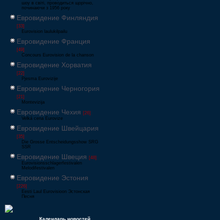
шоу в світі, проводиться щорічно,
починаючи з 1956 року
Евровидение Финляндия
[33]
Eurovision laulukilpailu
Евровидение Франция
[49]
Concours Eurovision de la chanson
Евровидение Хорватия
[22]
Pjesma Eurovizije
Евровидение Черногория
[21]
Montevizija
Евровидение Чехия
[26]
Velká cena Eurovize
Евровидение Швейцария
[35]
Die Grosse Entscheidungsshow SRG
SSR
Евровидение Швеция
[48]
Eurovisionsschlagerfestivalen
Melodifestivalen
Евровидение Эстония
[226]
Eesti Laul Eurovisioon Эстонская
Песня
Календарь новостей