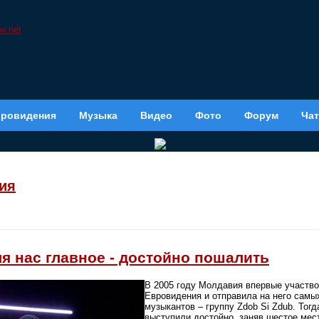
вровидения
Музыка
Видео
Фото
Форум
Чат
ия
ля нас главное - достойно пошалить
В 2005 году Молдавия впервые участво
Евровидения и отправила на него самы
музыкантов – группу Zdob Si Zdub. Тог
выступили достойно, заняв шестое мес