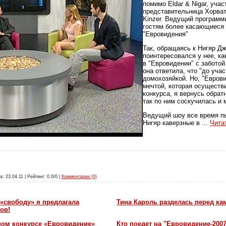
помимо Eldar & Nigar, учас
представительница Хорват
Kinzer. Ведущий программ
гостям более касающиеся 
"Евровидения"
Так, обращаясь к Нигяр 
поинтересовался у нее, ка
в "Евровидении" с заботой
она ответила, что "до уча
домохозяйкой. Но, "Евров
мечтой, которая осуществ
конкурса, я вернусь обрат
так по ним соскучилась и 
Ведущий шоу все время п
Нигяр каверзные в
...
Чита
а: 23.04.11 | Рейтинг: 0.0/0 |
Комментарии (0)
«свободу» я предлагала
Тина Кароль разделась перед ка
ов!
ном конкурсе «Евровидение»
Кто поедет на "Евровидение-200