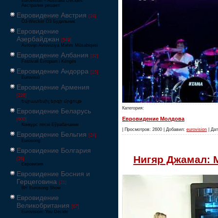
Eurovision – Australia Decides
Австралия решает
Евровидение Австрия
[24]
Ö3-Wecker Ö3 Будильник
Евровидение
Азербайджан
[549]
Avrovijn Avroviziya Mahnı Müsabiqəsi
Евровидение Албания
[32]
Festivali Evropian i Këngës
Евровидение Андорра
[15]
Eurovisió
Евровидение Армения
[228]
Եվրատեսիլ երգի մրցույթ
Категория:
Евровидение Беларусь
Евровидение Молдова
[600]
Конкурс песні Еўрабачанне
| Просмотров: 2600 | Добавил:
eurovision
| Дат
Евровидение Бельгия
[24]
Eurosong
Евровидение Болгария
Нигяр Джамал: М
[26]
Евровизия
Евровидение Босния и
Герцеговина
[21]
BH Eurosong Show
Евровидение
Великобритания
[67]
Eurovision: You Decide