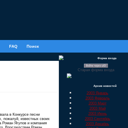
FAQ
Поиск
Форма входа
Войти через uID
Старая форма входа
Архив новостей
2003 Январь
2003 Февраль
2003 Март
2003 Май
2003 Июнь
вала в Конкурсе песни
2003 Сентябрь
х, пожалуй, известных своих
да Роман Ягупов и компания
2003 Декабрь
то. Впоследствии Роман