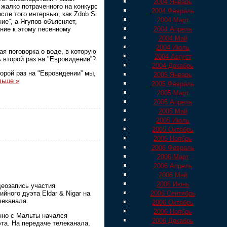
2004 Январь
 жалко потраченного на конкурс
2004 Февраль
сле того интервью, как Zdob Si
2004 Март
ие”, а Ягупов объясняет,
2004 Апрель
ние к этому песенному
2004 Май
2004 Июль
ая поговорка о воде, в которую
2004 Август
 второй раз на "Евровидении”?
2004 Декабрь
торой раз на "Евровидении” мы,
2005 Январь
льше »
2005 Февраль
2005 Март
2005 Апрель
2005 Май
2005 Июль
2005 Октябрь
2005 Ноябрь
2006 Февраль
2006 Март
2006 Апрель
2006 Май
2006 Июнь
еозапись участия
2006 Сентябрь
йного дуэта Eldar & Nigar на
леканала.
2006 Октябрь
2006 Ноябрь
нно с Мальты начался
2006 Декабрь
та. На передаче телеканала,