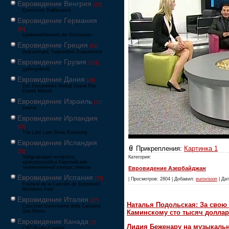
Евровидение Венгрия
[22]
Eurovíziós Dalfesztivá
Евровидение Германия
[80]
Liederwettbewerb der Eurovision
Евровидение Греция
[52]
Διαγωνισμός Τραγουδιού Ευρώεικονα
Евровидение Грузия
[122]
ევროვიზიის
Евровидение Дания
[29]
Det Europæiske Melodi Grand Prix
Dansk Melodi
Евровидение Израиль
[71]
‏אירוויזיון
Евровидение Ирландия
[27]
The Late Late Show Eurosong
Евровидение Исландия
Прикрепления:
Картинка 1
[21]
Категория:
Söngvakeppni evrópskra
sjónvarpsstöðva Европейский
телевизионный конкурс певцов
Евровидение Азербайджан
Евровидение Испания
[79]
| Просмотров: 2804 | Добавил:
eurovision
| Дат
Festival de la Canción de Eurovisión
Benidorm Fest
Евровидение Италия
[27]
Наталья Подольская: За свою 
Concorso Eurovisione della Canzone
Каминскому сто тысяч доллар
San Remo
Евровидение Канада
[3]
Лидия Беженару на музыкаль
CBC/Radio-Canada