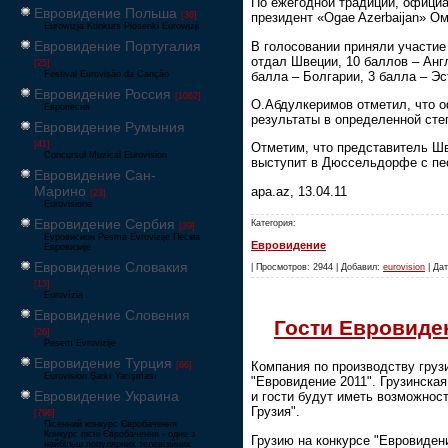
По ежегодной традиции, официа
Евровидение Польша
[36]
президент «Ogae Azerbaijan» О
Eurowizja Konkurs Piosenki Eurowizji
Евровидение Португалия
В голосовании приняли участие
отдал Швеции, 10 баллов – Англ
[25]
балла – Болгарии, 3 балла – Эс
Festival Eurovisão da Canção
Евровидение Россия
[1062]
О.Абдулкеримов отметил, что о
Европесня
результаты в определенной сте
Евровидение Румыния
[41]
Отметим, что представитель Шв
Concursul Muzical Eurovision
выступит в Дюссельдорфе с пес
Евровидение Сан-
Марино
apa.az, 13.04.11
[23]
Eurovisione
Евровидение Сербия
Категория:
[39]
Еуровисион Pesma Evrovizije Песма
Евровидение
Евровизије
Евровидение Словакия
| Просмотров: 2944 | Добавил:
eurovision
| Дат
[13]
Eurovízia
Евровидение Словения
Гости Евровиде
[26]
Pesem Evrovizije
Евровидение Турция
Компания по производству грузи
[66]
Eurovision Şarkı Yarışması
"Евровидение 2011". Грузинска
Евровидение Украина
и гости будут иметь возможнос
Грузия".
[796]
Пісенний конкурс Євробачення
Конкурс пісні Євробачення - одне з
Грузию на конкурсе "Евровидени
найбільш популярних телевізійних