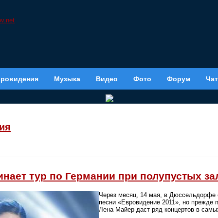
вровидения
Музыка
Видео
Фото
Форум
Чат
ия
инает тур по Германии при полупустых за
Через месяц, 14 мая, в Дюссельдорфе 
песни «Евровидение 2011», но прежде 
Лена Майер даст ряд концертов в самы