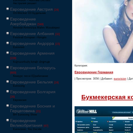
Eurovision – Australia Decides
Австралия решает
Евровидение Австрия
[24]
Ö3-Wecker Ö3 Будильник
Евровидение
Азербайджан
[549]
Avrovijn Avroviziya Mahnı Müsabiqəsi
Евровидение Албания
[32]
Festivali Evropian i Këngës
Евровидение Андорра
[15]
Eurovisió
Евровидение Армения
[228]
Եվրատեսիլ երգի մրցույթ
Категория:
Евровидение Беларусь
Евровидение Германия
[600]
Конкурс песні Еўрабачанне
| Просмотров: 3056 | Добавил:
eurovision
| Дат
Евровидение Бельгия
[24]
Eurosong
Евровидение Болгария
Букмекерская ко
[26]
Евровизия
Евровидение Босния и
Герцеговина
[21]
BH Eurosong Show
Евровидение
Великобритания
[67]
Eurovision: You Decide