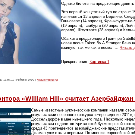
Однако билеты на предстоящие девять 
Это первый концертный тур по стране 1
начинается 13 апреля в Берлине. Сле
Ганновере (14 апреля), Франкфурте-на-
(19 апреля), Гамбурге (20 апреля), Лей
апреля), Штутгарте (28 апреля) и Кельн
Оба хита предстоящего Гран-при Satelli
новая песня Taken By A Stranger Лена 
вживую, так же как и нескол
...
Читать 
Прикрепления:
Картинка 1
а: 13.04.11 | Рейтинг: 0.0/0 |
Комментарии (0)
нтора «William Hill» считает Азербайджа
Самые известные букмекерские компании назвали своих
результатами песенного конкурса «Евровидение 2011», 
Дюссельдорфе в мае нынешнего года. Несколько неде
результатам подсчетов Британской букмекерской конторы
среди 43 претендентов азербайджанские представител
Джамал уже стали первыми. По мнению европейской о