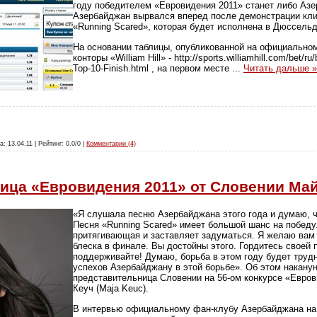
году победителем «Евровидения 2011» станет либо Азе
Азербайджан вырвался вперед после демонстрации кли
«Running Scared», которая будет исполнена в Дюссель
На основании таблицы, опубликованной на официальном
конторы «William Hill» - http://sports.williamhill.com/bet/ru
Top-10-Finish.html , на первом месте
...
Читать дальше »
а: 13.04.11 | Рейтинг: 0.0/0 |
Комментарии (4)
ица «Евровидения 2011» от Словении Май
«Я слушала песню Азербайджана этого года и думаю, ч
Песня «Running Scared» имеет большой шанс на победу
притягивающая и заставляет задуматься. Я желаю вам 
блеска в финале. Вы достойны этого. Гордитесь своей 
поддерживайте! Думаю, борьба в этом году будет труд
успехов Азербайджану в этой борьбе». Об этом наканун
представительница Словении на 56-ом конкурсе «Евр
Кеуч (Maja Keuc).
В интервью официальному фан-клубу Азербайджана на к