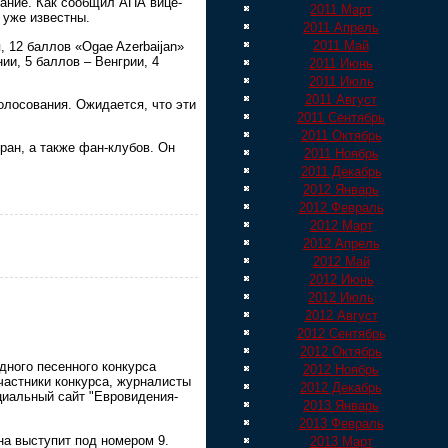
ание. Как сообщил АПА вице-
2011 Март
 уже известны.
2011 Апрель
2011 Май
 12 баллов «Ogae Azerbaijan»
ии, 5 баллов – Венгрии, 4
2011 Июнь
2011 Июль
2011 Август
олосования. Ожидается, что эти
2011 Сентябрь
2011 Октябрь
ран, а также фан-клубов. Он
2011 Ноябрь
2011 Декабрь
2012 Январь
2012 Февраль
2012 Март
2012 Апрель
2012 Май
2012 Июнь
2012 Июль
2012 Август
2012 Сентябрь
2012 Октябрь
одного песенного конкурса
2012 Ноябрь
участники конкурса, журналисты
2012 Декабрь
циальный сайт "Евровидения-
2013 Январь
2013 Февраль
на выступит под номером 9.
2013 Март