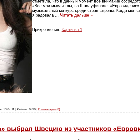
отметила, что в данный момент все внимание сосредото
«Все мои мысли там, во II полуфинале. «Евровидение»
музыкальный конкурс среди стран Европы. Когда моя с
я радовала
...
Читать дальше »
Прикрепления:
Картинка 1
а: 13.04.11 | Рейтинг: 0.0/0 |
Комментарии (0)
an» выбрал Швецию из участников «Евров