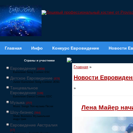
Главная
Инфо
Конкурс Евровидение
Новости Е
Страны и участники
Главная
»
Евровидение
[1858]
Eurovision Song Contest ESC
Новости Евровиден
Детское Евровидение
[878]
Junior Eurovision Song Contest JESC
Танцевальное
»
Евровидение
[106]
Eurovision Dance Contest EDC
Музыка
[257]
Лена Майер нач
Music Songs Поп-музыка Песни
Шоу-бизнес
[564]
Show Business Музыкальная
индустрия
Евровидение Австралия
[17]