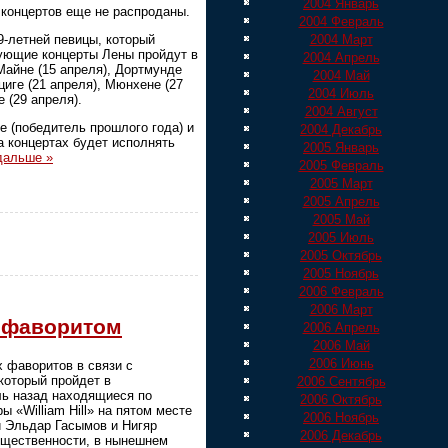
2004 Январь
концертов еще не распроданы.
2004 Февраль
9-летней певицы, который
2004 Март
дующие концерты Лены пройдут в
2004 Апрель
Майне (15 апреля), Дортмунде
2004 Май
пциге (21 апреля), Мюнхене (27
2004 Июль
е (29 апреля).
2004 Август
te (победитель прошлого года) и
2004 Декабрь
на концертах будет исполнять
2005 Январь
дальше »
2005 Февраль
2005 Март
2005 Апрель
2005 Май
2005 Июль
2005 Октябрь
2005 Ноябрь
2006 Февраль
2006 Март
н фаворитом
2006 Апрель
2006 Май
2006 Июнь
 фаворитов в связи с
который пройдет в
2006 Сентябрь
ль назад находящиеся по
2006 Октябрь
 «William Hill» на пятом месте
2006 Ноябрь
и Эльдар Гасымов и Нигяр
2006 Декабрь
бщественности, в нынешнем