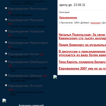
шоу в світі, проводиться щорічно,
починаючи з 1956 року
apsny.ge, 13.04.11
Евровидение Финляндия
Категория:
[33]
Eurovision laulukilpailu
Евровидение
Евровидение Франция
| Просмотров: 1869 | Добавил:
eurovision
| Дат
[49]
Concours Eurovision de la chanson
Евровидение Хорватия
Наталья Подольская: За свою 
[22]
Каминскому сто тысяч доллар
Pjesma Eurovizije
Евровидение Черногория
Лидия Беженару на музыкаль
[21]
Montevizija
В дискуссии о присоединени
Евровидение Чехия
[26]
упускается из виду более ва
Velká cena Eurovize
Евровидение Швейцария
Тина Кароль подарила Билану
[35]
Евровидение 2007 уже не за г
Die Grosse Entscheidungsshow SRG
SSR
Евровидение Швеция
[48]
Eurovisionsschlagerfestivalen
Melodifestivalen
Евровидение Эстония
[226]
Eesti Laul Eurovisioon Эстонская
Песня
Календарь новостей