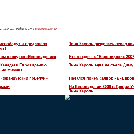
а: 12.04.11 | Рейтинг: 0.0/0 |
Комментарии (0)
«свободу» я предлагала
Тина Кароль разделась перед ка
ов!
ном конкурсе «Евровидение»
Кто поедет на "Евровидение-200
и Канады к Евровидению
Тина Кароль едва не съела Диму
жный момент
 «французский поцелуй»
Начался прием заявок на «Евров
орами
На Евровидении 2006 в Греции У
Тина Кароль