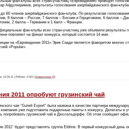
льные фан-клубы всех стран-участниц «Евровидения» проводят голосов
мар Абдулкеримов, результаты голосования азербайджанского фан-клуба
 до 60 членов азербайджанского фан-клуба. По результатам голосования,
ии, 8 баллов – России, 7 баллов – Боснии и Герцеговине, 6 баллов – Дан
тонии, 2 балла – Германии и 1 балл – Франции.
фициальные фан-клубы всех стран-участниц уже объявили результаты г
пени повлияют на финал конкурса, который состоится 14 мая.
еции на «Евровидении 2011» Эрик Сааде является фаворитом многих ст
ней «Popular».
а: 13.04.11 | Рейтинг: 0.0/0 |
Комментарии (0)
ния 2011 опробуют грузинский чай
нского чая "Gurieli Export" была названа в качестве партнера междунар
я компания уже подготовила подарочные пакеты к конкурсу. Делегаты и 
ть попробовать грузинский чай в Дюссельдорфе. Об этом сообщает офи
е 2011" будет представлять группа Eldrine. В первый конкурсный день о