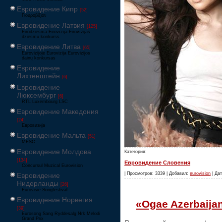
Евровидение Кипр
[52]
Γιουροβίζιον
Евровидение Латвия
[125]
Eirodziesma Eirovīzija Eirovīzijas
dziesmu konkurss
Евровидение Литва
[65]
Eurovizijoje Eurovizija Eurovizijos
dainų konkursas
Евровидение
Лихтенштейн
[6]
Евровидение
Люксембург
[6]
RTL Luxembourg LSC
Евровидение Македония
[24]
Евровизија
Евровидение Мальта
[51]
MESC
Евровидение Молдова
Категория:
[134]
Евровидение Словения
Concursul Muzical Eurovision
| Просмотров: 3339 | Добавил:
eurovision
| Дат
Евровидение
Нидерланды
[26]
Eurovisie Songfestival
Евровидение Норвегия
«Ogae Azerbaij
[39]
Eurosong Sang Ryddesalg Nrk Melodi
Grand Prix