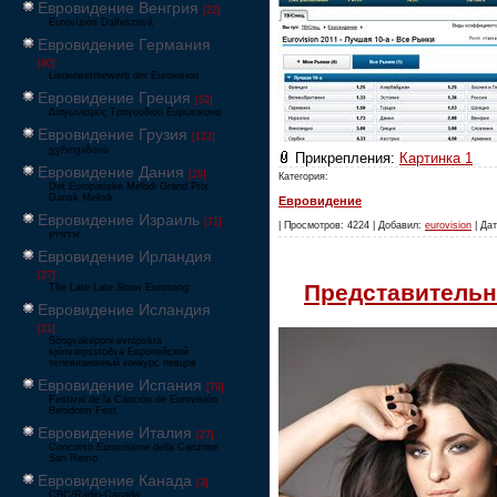
Евровидение Венгрия
[22]
Eurovíziós Dalfesztivá
Евровидение Германия
[80]
Liederwettbewerb der Eurovision
Евровидение Греция
[52]
Διαγωνισμός Τραγουδιού Ευρώεικονα
Евровидение Грузия
[122]
ევროვიზიის
Прикрепления:
Картинка 1
Евровидение Дания
[29]
Категория:
Det Europæiske Melodi Grand Prix
Dansk Melodi
Евровидение
Евровидение Израиль
[71]
| Просмотров: 4224 | Добавил:
eurovision
| Дат
‏אירוויזיון
Евровидение Ирландия
[27]
Представительн
The Late Late Show Eurosong
Евровидение Исландия
[21]
Söngvakeppni evrópskra
sjónvarpsstöðva Европейский
телевизионный конкурс певцов
Евровидение Испания
[79]
Festival de la Canción de Eurovisión
Benidorm Fest
Евровидение Италия
[27]
Concorso Eurovisione della Canzone
San Remo
Евровидение Канада
[3]
CBC/Radio-Canada