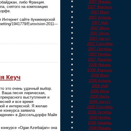
2007 Январь
рбайджан, либо Франция.
па, снятого на композицию
2007 Февраль
дорфе.
2007 Март
2007 Апрель
 Интернет сайте букмекерской
2007 Май
/betting/1941779/Eurovision-2011---
2007 Июнь
2007 Июль
2007 Август
2007 Сентябрь
2007 Октябрь
2007 Ноябрь
2007 Декабрь
2008 Январь
2008 Февраль
2008 Март
я Кеуч
2008 Апрель
2008 Май
то это очень удачный выбор.
2008 Июнь
. Ваша песня лирическая,
2008 Июль
прекрасного выступления и
2008 Август
песней и все время
ной и интересной. Я желаю
2008 Сентябрь
е конкурса заявила
2008 Октябрь
овидение» в Дюссельдорфе Майя
2008 Ноябрь
2008 Декабрь
онкурсе «Ogae Azerbaijan» она
2009 Январь