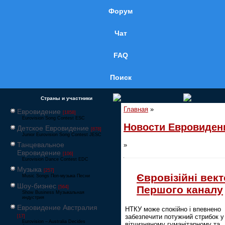
Форум
Чат
FAQ
Поиск
Страны и участники
Главная
»
Евровидение
[1858]
Eurovision Song Contest ESC
Новости Евровиден
Детское Евровидение
[878]
Junior Eurovision Song Contest JESC
Танцевальное
»
Евровидение
[106]
Eurovision Dance Contest EDC
Музыка
[257]
Євровізійні век
Music Songs Поп-музыка Песни
Шоу-бизнес
Першого каналу
[564]
Show Business Музыкальная
индустрия
Евровидение Австралия
НТКУ може спокійно і впевнено
забезпечити потужний стрибок у
[17]
Eurovision – Australia Decides
вітчизняному гуманітарному та