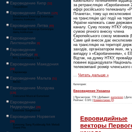
кабельного телебачення відшко
Евровидение Кипр
[52]
за ретрансляцію «Євробачення 
Γιουροβίζιον
ефірі російського телеканалу «
Евровидение Латвия
Планета», тому що ексклюзивні
[125]
Eirodziesma Eirovīzija Eirovīzijas
на трансляцію цієї події на терит
dziesmu konkurss
України належать саме держав
Евровидение Литва
[65]
каналу. Суму позову НТКУ обгр
Eurovizijoje Eurovizija Eurovizijos
сумою річного внеску члена
dainų konkursas
Європейського союзу мовників (
Евровидение
Саме цей внесок дає ексклюзивн
Лихтенштейн
[6]
на трансляцію на території дер
заходів, організатором яких, як 
Евровидение
випадку з «Євробаченням», є E
Люксембург
[6]
Відтак, на думку НТКУ, провайд
RTL Luxembourg LSC
повинні відшкодувати Національ
Евровидение Македония
телекомпанії розмір членського 
[24]
Евровизија
...
Читать дальше »
Евровидение Мальта
[51]
MESC
Категория:
Евровидение Молдова
Евровидение Украина
[134]
Concursul Muzical Eurovision
| Просмотров: 779 | Добавил:
eurovision
| Дата:
Рейтинг: 0.0/0 |
Комментарии (0)
Евровидение
Нидерланды
[26]
Eurovisie Songfestival
Евровидение Норвегия
Евровидийные
[39]
векторы Первог
Eurosong Sang Ryddesalg Nrk Melodi
Grand Prix