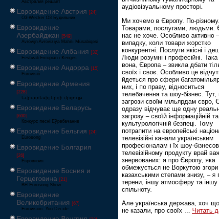
Австралия решает
аудіовізуальному просторі.
Евровидение Австрия
[24]
Ö3-Wecker Ö3 Будильник
Ми хочемо в Європу. По-різному
Евровидение
Товарами, послугами, людьми. 
Азербайджан
нас не хоче. Особливо активно 
[549]
випадку, коли товари жорстко
Avrovijn Avroviziya Mahnı Müsabiqəsi
конкурентні. Послуги якісні і деш
Евровидение Албания
[32]
Люди розумні і професійні. Така
Festivali Evropian i Këngës
вона, Європа – звикла дбати тіл
Евровидение Андорра
[15]
своїх і своє. Особливо це відчут
Eurovisió
йдеться про сфери багатомільяр
Евровидение Армения
них, і по праву, відноситься
[228]
телебачення та шоу-бізнес. Тут, 
Եվրատեսիլ երգի մրցույթ
загрози своїм мільярдам євро, 
Евровидение Беларусь
одразу відчуває ще одну реаль
загрозу – своїй інформаційній та
[600]
Конкурс песні Еўрабачанне
культурологічній безпеці. Тому
потрапити на європейські націон
Евровидение Бельгия
[24]
телевізійні канали українським
Eurosong
професіоналам і їх шоу-бізнесо
Евровидение Болгария
телевізійному продукту врай ва
[26]
знервованих: я про Європу, яка
Евровизия
обмежується не Воркутою згори 
Евровидение Босния и
казахськими степами знизу, – я 
Герцеговина
[21]
терени, іншу атмосферу та іншу
BH Eurosong Show
спільноту.
Евровидение
Великобритания
Але українська держава, хоч що
[67]
Eurovision: You Decide
не казали, про своїх
...
Читать 
Евровидение Венгрия