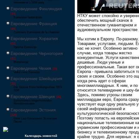
починаючи з 1956 року
Евровидение Финляндия
[33]
НТКУ может спокойно и уверенн
Eurovision laulukilpailu
обеспечить мощный скачок в
Евровидение Франция
отечественном гуманитарном и
аудиовизуальном пространстве
[49]
Concours Eurovision de la chanson
Евровидение Хорватия
Мы хотим в Европу. По-разному.
Товарами, услугами, людьми. Е
[22]
Pjesma Eurovizije
нас не хочет. Особенно активно 
случае, когда товары жестко
Евровидение Черногория
конкурентные. Услуги качествен
[21]
дешевые. Люди умные и
Montevizija
профессиональные. Такая вот о
Евровидение Чехия
[26]
Европа - привыкла заботиться т
Velká cena Eurovize
своих и своем. Особенно это о
Евровидение Швейцария
когда речь идет о сферах
[35]
многомиллиардных. К ним, и по 
Die Grosse Entscheidungsshow SRG
относится телевидение и шоу-би
SSR
Здесь, помимо угрозы своим
Евровидение Швеция
[48]
миллиардам евро, Европа сразу
Eurovisionsschlagerfestivalen
чувствует еще одну реальную уг
Melodifestivalen
своей информационной и
Евровидение Эстония
культурологической безопасност
[226]
Поэтому попасть на европейски
Eesti Laul Eurovisioon Эстонская
Песня
национальные телевизионные к
украинским профессионалам и и
бизнесу и телевизионному прод
Календарь новостей
крайне трудно. Для нервных: я 