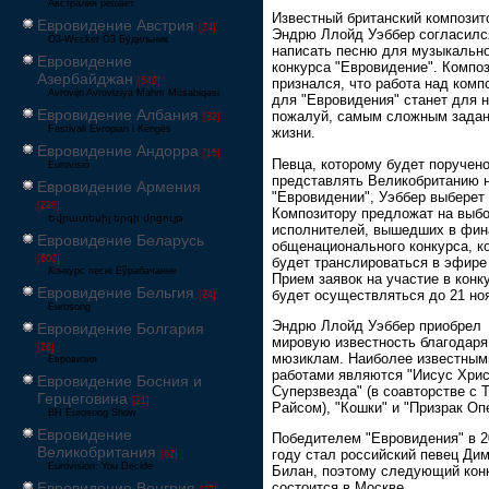
Австралия решает
Известный британский композит
Евровидение Австрия
[24]
Эндрю Ллойд Уэббер согласилс
Ö3-Wecker Ö3 Будильник
написать песню для музыкальн
Евровидение
конкурса "Евровидение". Компо
Азербайджан
[549]
признался, что работа над комп
Avrovijn Avroviziya Mahnı Müsabiqəsi
для "Евровидения" станет для н
Евровидение Албания
пожалуй, самым сложным задан
[32]
Festivali Evropian i Këngës
жизни.
Евровидение Андорра
[15]
Певца, которому будет поручен
Eurovisió
представлять Великобританию 
Евровидение Армения
"Евровидении", Уэббер выберет
[228]
Композитору предложат на выб
Եվրատեսիլ երգի մրցույթ
исполнителей, вышедших в фин
Евровидение Беларусь
общенационального конкурса, к
[600]
будет транслироваться в эфире
Конкурс песні Еўрабачанне
Прием заявок на участие в конк
Евровидение Бельгия
будет осуществляться до 21 но
[24]
Eurosong
Эндрю Ллойд Уэббер приобрел
Евровидение Болгария
мировую известность благодаря
[26]
мюзиклам. Наиболее известным
Евровизия
работами являются "Иисус Хрис
Евровидение Босния и
Суперзвезда" (в соавторстве с 
Герцеговина
[21]
Райсом), "Кошки" и "Призрак Оп
BH Eurosong Show
Евровидение
Победителем "Евровидения" в 2
Великобритания
году стал российский певец Ди
[67]
Eurovision: You Decide
Билан, поэтому следующий кон
Евровидение Венгрия
состоится в Москве.