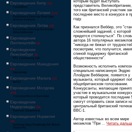
которым будет выступать
Евровидение Кипр
[52]
представитель Великобритании,
Γιουροβίζιον
того как британский участник за
Евровидение Латвия
[125]
последнее место в конкурсе в 
Eirodziesma Eirovīzija Eirovīzijas
году.
dziesmu konkurss
Евровидение Литва
[65]
Как признался Веббер, это "ста
Eurovizijoje Eurovizija Eurovizijos
сложнейшей задачей, с которой
dainų konkursas
придется столкнуться". По сло
Евровидение
автора 16 популярных мюзиклов
Лихтенштейн
[6]
"никогда не бежал от трудностей
посмотрим, что получится, имея
Евровидение
спиной поддержку британской
Люксембург
[6]
общественности".
RTL Luxembourg LSC
Евровидение Македония
Возможность исполнить композ
[24]
специально написанную Эндрю
Евровизија
Ллойдом Веббером, появится у
Евровидение Мальта
[51]
музыканта, который одержит по
MESC
общебританском голосовании.
Евровидение Молдова
Конкурсанты, желающие принят
участие в музыкальном конкурс
[134]
Concursul Muzical Eurovision
который проводится последние 5
смогут отправить свои записи н
Евровидение
центральный британский телека
Нидерланды
[26]
BBC-1.
Eurovisie Songfestival
Евровидение Норвегия
Автор известных во всем мире
[39]
мюзиклов "При
...
Читать дальш
Eurosong Sang Ryddesalg Nrk Melodi
Grand Prix