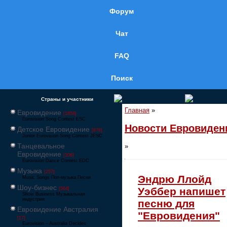
Форум
Чат
FAQ
Поиск
Страны и участники
Главная
»
Евровидение
[1858]
Eurovision Song Contest ESC
Новости Евровиден
Детское Евровидение
[878]
Junior Eurovision Song Contest JESC
Танцевальное
»
Евровидение
[106]
Eurovision Dance Contest EDC
Музыка
[257]
Эндрю Ллойд
Music Songs Поп-музыка Песни
Шоу-бизнес
Уэббер напишет
[564]
Show Business Музыкальная
индустрия
песню для
Евровидение Австралия
"Евровидения"
[17]
Eurovision – Australia Decides