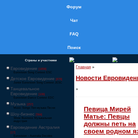
Форум
Чат
FAQ
Поиск
Страны и участники
Главная
»
Евровидение
[1858]
Eurovision Song Contest ESC
Новости Евровиден
Детское Евровидение
[878]
Junior Eurovision Song Contest JESC
Танцевальное
»
Евровидение
[106]
Eurovision Dance Contest EDC
Музыка
[257]
Певица Мирей
Music Songs Поп-музыка Песни
Шоу-бизнес
Матье: Певцы
[564]
Show Business Музыкальная
индустрия
должны петь на
Евровидение Австралия
своем родном я
[17]
Eurovision – Australia Decides