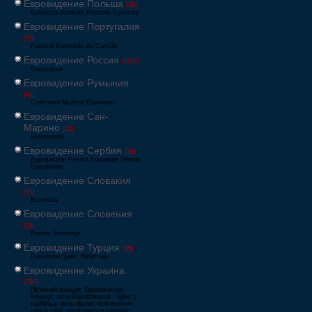
Евровидение Польша
[36]
Eurowizja Konkurs Piosenki Eurowizji
Евровидение Португалия
[25]
Festival Eurovisão da Canção
Евровидение Россия
[1062]
Европесня
Евровидение Румыния
[41]
Concursul Muzical Eurovision
Евровидение Сан-
Марино
[23]
Eurovisione
Евровидение Сербия
[39]
Еуровисион Pesma Evrovizije Песма
Евровизије
Евровидение Словакия
[13]
Eurovízia
Евровидение Словения
[26]
Pesem Evrovizije
Евровидение Турция
[66]
Eurovision Şarkı Yarışması
Евровидение Украина
[796]
Пісенний конкурс Євробачення
Конкурс пісні Євробачення - одне з
найбільш популярних телевізійних
шоу в світі, проводиться щорічно,