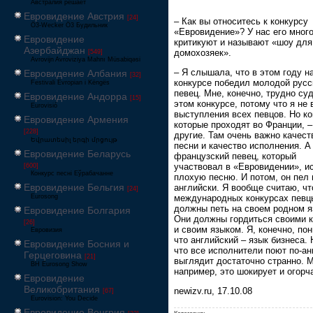
Австралия решает
Евровидение Австрия
[24]
– Как вы относитесь к конкурсу
Ö3-Wecker Ö3 Будильник
«Евровидение»? У нас его мног
Евровидение
критикуют и называют «шоу для
Азербайджан
домохозяек».
[549]
Avrovijn Avroviziya Mahnı Müsabiqəsi
– Я слышала, что в этом году н
Евровидение Албания
[32]
конкурсе победил молодой русс
Festivali Evropian i Këngës
певец. Мне, конечно, трудно су
Евровидение Андорра
[15]
этом конкурсе, потому что я не
Eurovisió
выступления всех певцов. Но ко
Евровидение Армения
которые проходят во Франции, 
[228]
другие. Там очень важно качест
Եվրատեսիլ երգի մրցույթ
песни и качество исполнения. А
Евровидение Беларусь
французский певец, который
участвовал в «Евровидении», и
[600]
Конкурс песні Еўрабачанне
плохую песню. И потом, он пел 
Евровидение Бельгия
английски. Я вообще считаю, чт
[24]
международных конкурсах певц
Eurosong
должны петь на своем родном я
Евровидение Болгария
Они должны гордиться своими 
[26]
и своим языком. Я, конечно, по
Евровизия
что английский – язык бизнеса. 
Евровидение Босния и
что все исполнители поют по-ан
Герцеговина
[21]
выглядит достаточно странно. 
BH Eurosong Show
например, это шокирует и огорча
Евровидение
Великобритания
newizv.ru, 17.10.08
[67]
Eurovision: You Decide
Евровидение Венгрия