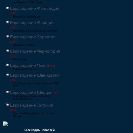
починаючи з 1956 року
Евровидение Финляндия
[33]
Eurovision laulukilpailu
Евровидение Франция
[49]
Concours Eurovision de la chanson
Евровидение Хорватия
[22]
Pjesma Eurovizije
Евровидение Черногория
[21]
Montevizija
Евровидение Чехия
[26]
Velká cena Eurovize
Евровидение Швейцария
[35]
Die Grosse Entscheidungsshow SRG
SSR
Евровидение Швеция
[48]
Eurovisionsschlagerfestivalen
Melodifestivalen
Евровидение Эстония
[226]
Eesti Laul Eurovisioon Эстонская
Песня
Календарь новостей