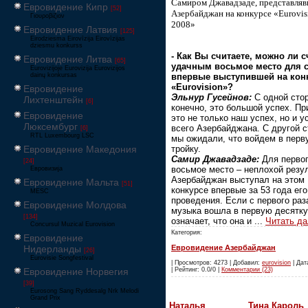
Самиром Джавадзаде, представля
Евровидение Кипр
[52]
Азербайджан на конкурсе «Eurovis
Γιουροβίζιον
2008»
Евровидение Латвия
[125]
Eirodziesma Eirovīzija Eirovīzijas
dziesmu konkurss
- Как Вы считаете, можно ли с
Евровидение Литва
[65]
удачным восьмое место для 
Eurovizijoje Eurovizija Eurovizijos
dainų konkursas
впервые выступившей на кон
«Eurovision»?
Евровидение
Эльнур Гусейнов:
С одной сто
Лихтенштейн
[6]
конечно, это большой успех. П
Евровидение
это не только наш успех, но и у
Люксембург
всего Азербайджана. С другой с
[6]
RTL Luxembourg LSC
мы ожидали, что войдем в перв
Евровидение Македония
тройку.
Самир Джавадзаде:
Для первог
[24]
восьмое место – неплохой резул
Евровизија
Азербайджан выступал на этом
Евровидение Мальта
[51]
конкурсе впервые за 53 года его
MESC
проведения. Если с первого раз
Евровидение Молдова
музыка вошла в первую десятку,
[134]
означает, что она и
...
Читать д
Concursul Muzical Eurovision
Категория:
Евровидение
Нидерланды
Евровидение Азербайджан
[26]
Eurovisie Songfestival
| Просмотров: 4273 | Добавил:
eurovision
| Дат
Евровидение Норвегия
| Рейтинг: 0.0/0 |
Комментарии (23)
[39]
Eurosong Sang Ryddesalg Nrk Melodi
Grand Prix
Наталья
Тина Кароль