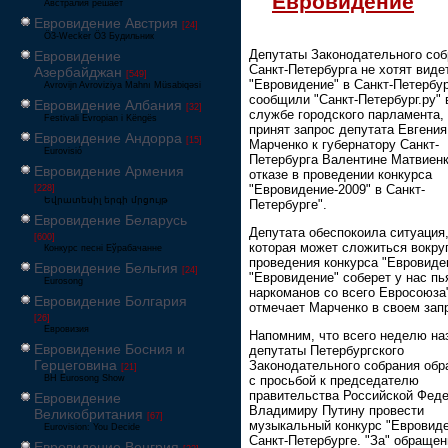
Евровидение
Австралия решает
Евровидение Австрия
[24]
Ö3-Wecker Ö3 Будильник
Депутаты Законодательного соб
Евровидение
Санкт-Петербурга не хотят виде
Азербайджан
[549]
"Евровидение" в Санкт-Петербур
Avrovijn Avroviziya Mahnı Müsabiqəsi
сообщили "Санкт-Петербург.ру" 
Евровидение Албания
[32]
службе городского парламента,
Festivali Evropian i Këngës
принят запрос депутата Евгения
Евровидение Андорра
[15]
Марченко к губернатору Санкт-
Eurovisió
Петербурга Валентине Матвиенк
Евровидение Армения
отказе в проведении конкурса
"Евровидение-2009" в Санкт-
[228]
Եվրատեսիլ երգի մրցույթ
Петербурге".
Евровидение Беларусь
Депутата обеспокоила ситуация
[600]
которая может сложиться вокру
Конкурс песні Еўрабачанне
проведения конкурса "Евровиде
Евровидение Бельгия
[24]
"Евровидение" соберет у нас пь
Eurosong
наркоманов со всего Евросоюза"
Евровидение Болгария
отмечает Марченко в своем зап
[26]
Евровизия
Напомним, что всего неделю на
Евровидение Босния и
депутаты Петербургского
Герцеговина
Законодательного собрания обр
[21]
BH Eurosong Show
с просьбой к председателю
правительства Российской Фед
Евровидение
Владимиру Путину провести
Великобритания
[67]
музыкальный конкурс "Евровиде
Eurovision: You Decide
Санкт-Петербурге. "За" обращен
Евровидение Венгрия