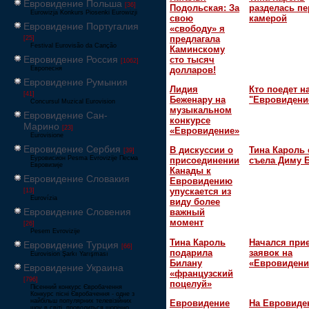
Евровидение Польша
[36]
Подольская: За
разделась пе
Eurowizja Konkurs Piosenki Eurowizji
свою
камерой
Евровидение Португалия
«свободу» я
предлагала
[25]
Festival Eurovisão da Canção
Каминскому
Евровидение Россия
сто тысяч
[1062]
долларов!
Европесня
Евровидение Румыния
Лидия
Кто поедет н
[41]
Беженару на
"Евровидени
Concursul Muzical Eurovision
музыкальном
Евровидение Сан-
конкурсе
Марино
[23]
«Евровидение»
Eurovisione
Евровидение Сербия
В дискуссии о
Тина Кароль 
[39]
Еуровисион Pesma Evrovizije Песма
присоединении
съела Диму 
Евровизије
Канады к
Евровидение Словакия
Евровидению
упускается из
[13]
Eurovízia
виду более
Евровидение Словения
важный
момент
[26]
Pesem Evrovizije
Тина Кароль
Начался при
Евровидение Турция
[66]
подарила
заявок на
Eurovision Şarkı Yarışması
Билану
«Евровидени
Евровидение Украина
«французский
[796]
поцелуй»
Пісенний конкурс Євробачення
Конкурс пісні Євробачення - одне з
найбільш популярних телевізійних
Евровидение
На Евровиде
шоу в світі, проводиться щорічно,