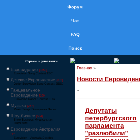
Форум
Чат
FAQ
Поиск
Страны и участники
Главная
»
Евровидение
[1858]
Eurovision Song Contest ESC
Новости Евровиден
Детское Евровидение
[878]
Junior Eurovision Song Contest JESC
Танцевальное
»
Евровидение
[106]
Eurovision Dance Contest EDC
Музыка
[257]
Депутаты
Music Songs Поп-музыка Песни
Шоу-бизнес
петербургского
[564]
Show Business Музыкальная
индустрия
парламента
Евровидение Австралия
"разлюбили"
[17]
Eurovision – Australia Decides