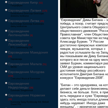
Евровидение Кипр
[52]
Γιουροβίζιον
Евровидение Латвия
[125]
Eirodziesma Eirovīzija Eirovīzijas
dziesmu konkurss
"Евровидении" Димы Билана – э
Евровидение Литва
[65]
победа, а позор, считает предс
Eurovizijoje Eurovizija Eurovizijos
dainų konkursas
Центрального совета Общеросс
общественного движения "Росс
Евровидение
Православная", член Обществе
Лихтенштейн
[6]
совета при Министерстве юстиц
Евровидение
Александр Буркин. "У России
Люксембург
достаточно прекрасных компози
[6]
RTL Luxembourg LSC
певцов, музыкантов, которых с
Евровидение Македония
радостью услышали бы на Запа
мы показываем им Диму Билана
[24]
Евровизија
которого все песни на одну мел
заявил Буркин, комментируя ра
Евровидение Мальта
[51]
СМИ до уровня национального
MESC
достояния победу российского
Евровидение Молдова
исполнителя Дмитрия Билана н
[134]
конкурсе "Евровидение-2008".
Concursul Muzical Eurovision
Евровидение
"Билан – это однодневка, на ко
Нидерланды
[26]
делают себе деньги бизнесмены
Eurovisie Songfestival
бизнеса, не больше. Хотя, в при
Евровидение Норвегия
есть передачи и хуже "Евровиде
здесь хоть иногда платья длинн
[39]
Eurosong Sang Ryddesalg Nrk Melodi
нибудь надевает. Иногда даже
Grand Prix
женщины", – иронически замети