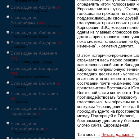
Австралия решает
определить итоги голосования н
Евровидение Австрия
[24]
Евровидении как шутку. "Очевид
Ö3-Wecker Ö3 Будильник
голосование проходит по страна
Евровидение
поддерживающим своих друзей
Азербайджан
голосующих против своих проти
[549]
Avrovijn Avroviziya Mahnı Müsabiqəsi
Корпорация BBC, которая являе
одним из главных спонсоров кон
Евровидение Албания
[32]
должна приостановить свое уча
Festivali Evropian i Këngës
пока система голосования не бу
Евровидение Андорра
[15]
изменена", - отметил депутат.
Eurovisió
Евровидение Армения
В этом истерично-ироничном ша
[228]
отражается весь пафос реакции
Եվրատեսիլ երգի մրցույթ
заинтересованной части Западн
Евровидение Беларусь
Европы на непреклонную тенде
последних десяти лет - успех н
[600]
Конкурс песні Еўрабачанне
знаковом для континента гламу
Евровидение Бельгия
состязании почти неизменно пр
[24]
Eurosong
представители Восточной и Юго
Восточной части континента. 'Е
Евровидение Болгария
противодействовать 'блоковому
[26]
голосованию', мы обречены на т
Евровизия
конкурсы 'Евровидения' всегда 
Евровидение Босния и
проходить где-то на пространст
Герцеговина
[21]
между Подгорицей и Тбилиси', -
BH Eurosong Show
британскому дипломату безымя
Евровидение
блогер сайта 'Евровидения'.
Великобритания
[67]
Eurovision: You Decide
15-е мест
...
Читать дальше »
Евровидение Венгрия