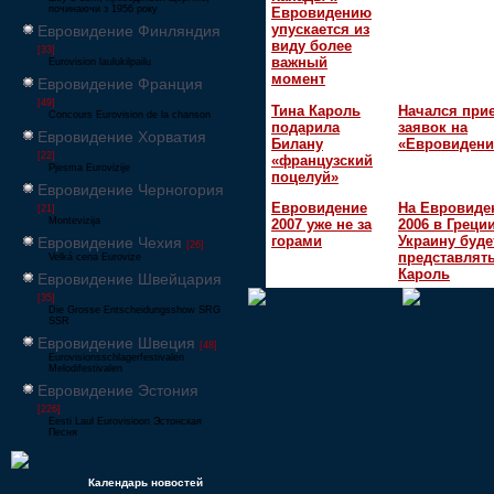
починаючи з 1956 року
Евровидению
упускается из
Евровидение Финляндия
виду более
[33]
важный
Eurovision laulukilpailu
момент
Евровидение Франция
[49]
Тина Кароль
Начался при
Concours Eurovision de la chanson
подарила
заявок на
Евровидение Хорватия
Билану
«Евровидени
[22]
«французский
Pjesma Eurovizije
поцелуй»
Евровидение Черногория
Евровидение
На Евровиде
[21]
Montevizija
2007 уже не за
2006 в Греци
горами
Украину буде
Евровидение Чехия
[26]
представлять
Velká cena Eurovize
Кароль
Евровидение Швейцария
[35]
Die Grosse Entscheidungsshow SRG
SSR
Евровидение Швеция
[48]
Eurovisionsschlagerfestivalen
Melodifestivalen
Евровидение Эстония
[226]
Eesti Laul Eurovisioon Эстонская
Песня
Календарь новостей