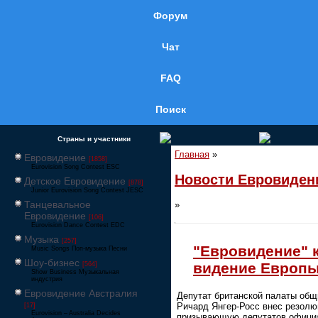
Форум
Чат
FAQ
Поиск
Страны и участники
Главная
»
Евровидение
[1858]
Eurovision Song Contest ESC
Новости Евровиден
Детское Евровидение
[878]
Junior Eurovision Song Contest JESC
Танцевальное
»
Евровидение
[106]
Eurovision Dance Contest EDC
Музыка
[257]
"Евровидение" 
Music Songs Поп-музыка Песни
Шоу-бизнес
видение Европ
[564]
Show Business Музыкальная
индустрия
Евровидение Австралия
Депутат британской палаты общ
Ричард Янгер-Росс внес резолю
[17]
Eurovision – Australia Decides
призывающую депутатов офици