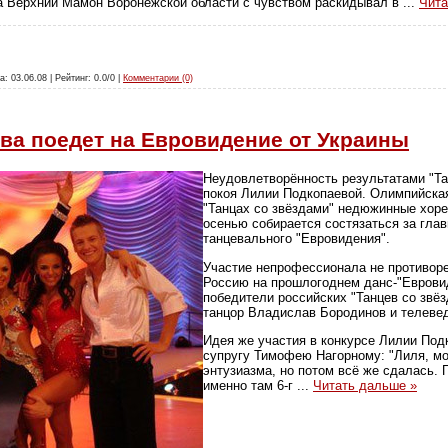
а Верхний Мамон Воронежской области с чувством раскидывал в
...
Чита
а: 03.06.08 | Рейтинг: 0.0/0 |
Комментарии (0)
ва поедет на Евровидение от Украины
Неудовлетворённость результатами "Та
покоя Лилии Подкопаевой. Олимпийска
"Танцах со звёздами" недюжинные хоре
осенью собирается состязаться за глав
танцевального "Евровидения".
Участие непрофессионала не противоре
Россию на прошлогоднем данс-"Еврови
победители российских "Танцев со звё
танцор Владислав Бородинов и телеве
Идея же участия в конкурсе Лилии Под
супругу Тимофею Нагорному: "Лиля, мо
энтузиазма, но потом всё же сдалась. 
именно там 6-г
...
Читать дальше »