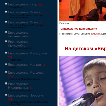
Евровидение Кипр
[52]
Γιουροβίζιον
Евровидение Латвия
[125]
Eirodziesma Eirovīzija Eirovīzijas
dziesmu konkurss
Евровидение Литва
[65]
Категория:
Eurovizijoje Eurovizija Eurovizijos
dainų konkursas
Танцевальное Евровидение
Евровидение
| Просмотров: 2501 | Добавил:
eurovision
| Дат
Лихтенштейн
[6]
Евровидение
Люксембург
[6]
На детском «Ев
RTL Luxembourg LSC
Евровидение Македония
[24]
Евровизија
Евровидение Мальта
[51]
MESC
Евровидение Молдова
[134]
Concursul Muzical Eurovision
Евровидение
Нидерланды
[26]
Eurovisie Songfestival
Евровидение Норвегия
[39]
Eurosong Sang Ryddesalg Nrk Melodi
Grand Prix