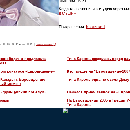
зрителей: 10,81.
Когда мы позвонили в студию через ми
дальше »
Прикрепления:
Картинка 1
а: 03.06.08 | Рейтинг: 0.0/0 |
Комментарии (0)
«свободу» я предлагала
Тина Кароль разделась перед ка
ов!
ном конкурсе «Евровидение»
Кто поедет на "Евровидение-200
и Канады к Евровидению
Тина Кароль едва не съела Диму
жный момент
 «французский поцелуй»
Начался прием заявок на «Евров
орами
На Евровидении 2006 в Греции У
Тина Кароль