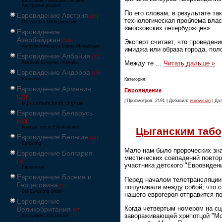
Eurovision – Australia Decides
Австралия решает
По его словам, в результате та
Евровидение Австрия
[24]
технологическая проблема влас
Ö3-Wecker Ö3 Будильник
«московских петербуржцев».
Евровидение
Азербайджан
Эксперт считает, что проведен
[549]
Avrovijn Avroviziya Mahnı Müsabiqəsi
имиджа или образа города, пол
Евровидение Албания
[32]
Между те
...
Читать дальше »
Festivali Evropian i Këngës
Евровидение Андорра
[15]
Eurovisió
Категория:
Евровидение Армения
Евровидение
[228]
| Просмотров: 2191 | Добавил:
eurovision
| Дат
Եվրատեսիլ երգի մրցույթ
Евровидение Беларусь
[600]
Конкурс песні Еўрабачанне
Цыганским табо
Евровидение Бельгия
[24]
Eurosong
Мало нам было пророческих зна
Евровидение Болгария
мистических совпадений повтор
[26]
участника детского "Евровидени
Евровизия
Евровидение Босния и
Перед началом телетрансляции 
Герцеговина
пошучивали между собой, что со
[21]
BH Eurosong Show
нашего еврогероя отправится по
Евровидение
Когда четвертым номером на сц
Великобритания
[67]
завораживающей хрипотцой "Мой
Eurovision: You Decide