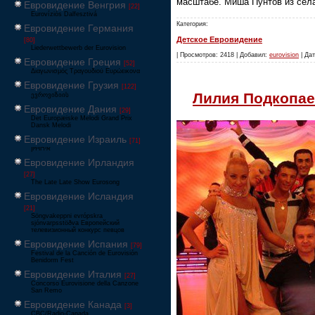
масштабе. Миша Пунтов из сел
Евровидение Венгрия
[22]
Eurovíziós Dalfesztivá
Категория:
Евровидение Германия
Детское Евровидение
[80]
Liederwettbewerb der Eurovision
| Просмотров: 2418 | Добавил:
eurovision
| Дат
Евровидение Греция
[52]
Διαγωνισμός Τραγουδιού Ευρώεικονα
Евровидение Грузия
[122]
Лилия Подкопае
ევროვიზიის
Евровидение Дания
[29]
Det Europæiske Melodi Grand Prix
Dansk Melodi
Евровидение Израиль
[71]
‏אירוויזיון
Евровидение Ирландия
[27]
The Late Late Show Eurosong
Евровидение Исландия
[21]
Söngvakeppni evrópskra
sjónvarpsstöðva Европейский
телевизионный конкурс певцов
Евровидение Испания
[79]
Festival de la Canción de Eurovisión
Benidorm Fest
Евровидение Италия
[27]
Concorso Eurovisione della Canzone
San Remo
Евровидение Канада
[3]
CBC/Radio-Canada