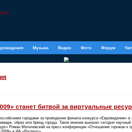
вровидения
Музыка
Видео
Фото
Форум
Чат
ия
009» станет битвой за виртуальные ресу
оссийскими городами за проведение финала конкурса «Евровидение» в 
 имидж, образ или бренд города. Такое мнение выказал сегодня научный
ург» Роман Могилевский на пресс-конференции «Отношение горожан к п
-2009» в ИА «Росбалт».