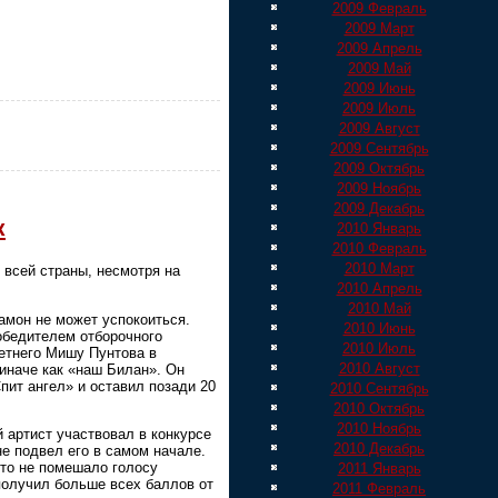
2009 Февраль
2009 Март
2009 Апрель
2009 Май
2009 Июнь
2009 Июль
2009 Август
2009 Сентябрь
2009 Октябрь
2009 Ноябрь
2009 Декабрь
к
2010 Январь
2010 Февраль
2010 Март
 всей страны, несмотря на
2010 Апрель
2010 Май
амон не может успокоиться.
2010 Июнь
обедителем отборочного
2010 Июль
летнего Мишу Пунтова в
2010 Август
иначе как «наш Билан». Он
ит ангел» и оставил позади 20
2010 Сентябрь
2010 Октябрь
2010 Ноябрь
 артист участвовал в конкурсе
2010 Декабрь
е подвел его в самом начале.
Что не помешало голосу
2011 Январь
получил больше всех баллов от
2011 Февраль