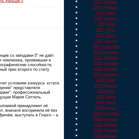
ть дальше »
2007 Январь
2007 Февраль
2007 Март
2007 Апрель
2007 Май
2007 Июнь
2007 Июль
2007 Август
2007 Сентябрь
2007 Октябрь
нцев со звёздами-3" не даёт
2007 Ноябрь
я чемпионка, проявившая в
2007 Декабрь
ографические способности,
2008 Январь
ный приз второго по счету
2008 Февраль
2008 Март
чит условиям конкурса: кстати,
2008 Апрель
дении" представляли
2008 Май
здами": профессиональный
2008 Июнь
дущая Мария Ситтель.
2008 Июль
копаевой принадлежит её
2008 Август
л, вначале восприняла её без
2008 Сентябрь
Причём, выступать в Глазго – а
2008 Октябрь
2008 Ноябрь
2008 Декабрь
2009 Январь