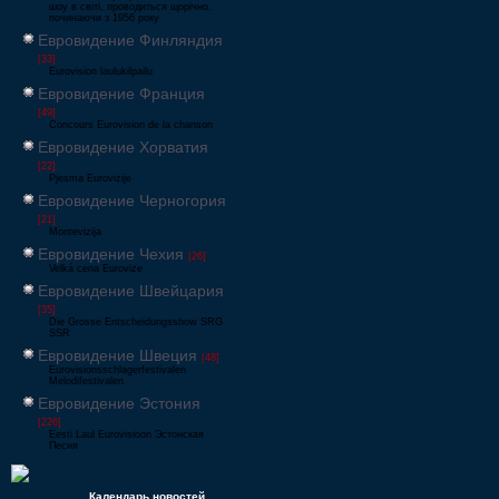
шоу в світі, проводиться щорічно,
починаючи з 1956 року
Евровидение Финляндия
[33]
Eurovision laulukilpailu
Евровидение Франция
[49]
Concours Eurovision de la chanson
Евровидение Хорватия
[22]
Pjesma Eurovizije
Евровидение Черногория
[21]
Montevizija
Евровидение Чехия
[26]
Velká cena Eurovize
Евровидение Швейцария
[35]
Die Grosse Entscheidungsshow SRG
SSR
Евровидение Швеция
[48]
Eurovisionsschlagerfestivalen
Melodifestivalen
Евровидение Эстония
[226]
Eesti Laul Eurovisioon Эстонская
Песня
Календарь новостей