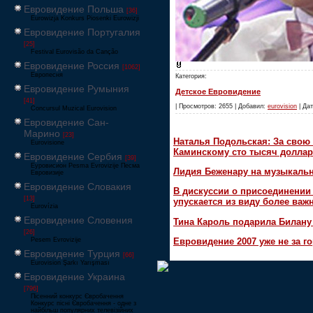
Евровидение Польша
[36]
Eurowizja Konkurs Piosenki Eurowizji
Евровидение Португалия
[25]
Festival Eurovisão da Canção
Евровидение Россия
[1062]
Европесня
Категория:
Евровидение Румыния
Детское Евровидение
[41]
| Просмотров: 2655 | Добавил:
eurovision
| Дат
Concursul Muzical Eurovision
Евровидение Сан-
Марино
[23]
Наталья Подольская: За свою 
Eurovisione
Каминскому сто тысяч доллар
Евровидение Сербия
[39]
Еуровисион Pesma Evrovizije Песма
Лидия Беженару на музыкаль
Евровизије
Евровидение Словакия
В дискуссии о присоединени
[13]
упускается из виду более ва
Eurovízia
Евровидение Словения
Тина Кароль подарила Билану
[26]
Pesem Evrovizije
Евровидение 2007 уже не за г
Евровидение Турция
[66]
Eurovision Şarkı Yarışması
Евровидение Украина
[796]
Пісенний конкурс Євробачення
Конкурс пісні Євробачення - одне з
найбільш популярних телевізійних