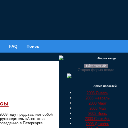
FAQ
Поиск
Форма входа
Войти через uID
Старая форма входа
Архив новостей
2003 Январь
2003 Февраль
рсы
2003 Март
2003 Май
2003 Июнь
2009 году представляет собой
2003 Сентябрь
 руководитель «Агентства
роведению в Петербурге
2003 Декабрь