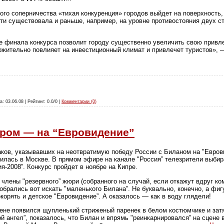
кого соперничества «тихая конкуренция» городов выйдет на поверхность, 
ти существовала и раньше, например, на уровне противостояния двух с
ие финала конкурса позволит городу существенно увеличить свою привл
ожительно повлияет на инвестиционный климат и привлечет туристов», —
а: 03.06.08 | Рейтинг: 0.0/0 |
Комментарии (0)
ром — на “Евровидение”
ков, указывавших на неотвратимую победу России с Биланом на "Еврови
илась в Москве. В прямом эфире на канале "Россия” телезрители выбир
я-2008”. Конкурс пройдет в ноябре на Кипре.
члены "резервного” жюри (собранного на случай, если откажут вдруг к
брались вот искать "маленького Билана”. Не буквально, конечно, а фигу
корять и детское "Евровидение”. А оказалось — как в воду глядели!
ене появился щупленький стриженый паренек в белом костюмчике и зат
 ангел”, показалось, что Билан и впрямь "реинкарнировался” на сцене 