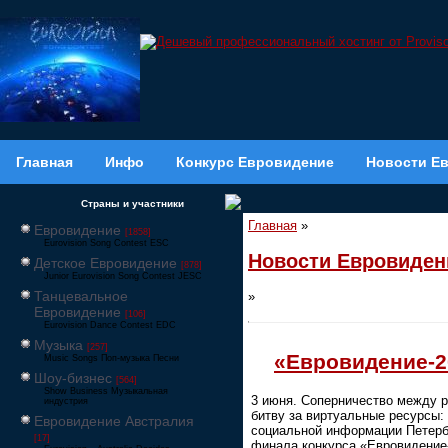
Главная
Инфо
Конкурс Евровидение
Новости Е
Страны и участники
Главная
»
Евровидение
[1858]
Eurovision Song Contest ESC
Новости Евровиден
Детское Евровидение
[878]
Junior Eurovision Song Contest JESC
Танцевальное
»
Евровидение
[106]
Eurovision Dance Contest EDC
Музыка
[257]
«Евровидение-2
Music Songs Поп-музыка Песни
Шоу-бизнес
[564]
Show Business Музыкальная
3 июня. Соперничество между р
индустрия
битву за виртуальные ресурсы:
Евровидение Австралия
социальной информации Петерб
[17]
финала конкурса «Евровидение