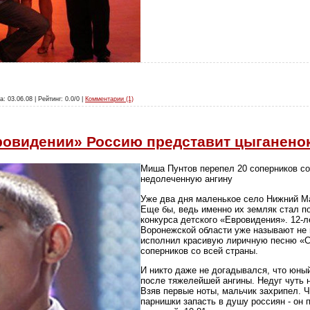
а: 03.06.08 | Рейтинг: 0.0/0 |
Комментарии (1)
ровидении» Россию представит цыганено
Миша Пунтов перепел 20 соперников со
недолеченную ангину
Уже два дня маленькое село Нижний М
Еще бы, ведь именно их земляк стал п
конкурса детского «Евровидения». 12-
Воронежской области уже называют не 
исполнил красивую лиричную песню «Сп
соперников со всей страны.
И никто даже не догадывался, что юный
после тяжелейшей ангины. Недуг чуть н
Взяв первые ноты, мальчик захрипел. 
парнишки запасть в душу россиян - он 