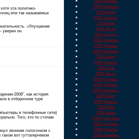
2004 Январь
2004 Февраль
хотя эта политико-
2004 Март
толиц или так называемых
2004 Апрель
2004 Май
екательность. «Улучшение
2004 Июль
 уверен он.
2004 Август
2004 Декабрь
2005 Январь
2005 Февраль
2005 Март
2005 Апрель
2005 Май
2005 Июль
2005 Октябрь
2005 Ноябрь
2006 Февраль
дении-2008”, как история
2006 Март
али в отборочном туре
2006 Апрель
2006 Май
омпьютеры и телефонные сети)
2006 Июнь
рально. Того, кто по стопам
2006 Сентябрь
2006 Октябрь
2006 Ноябрь
янул звонким голосочком с
в таком вот гуттаперчевом
2006 Декабрь