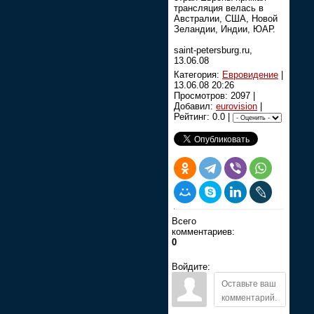
трансляция велась в
Австралии, США, Новой
Зеландии, Индии, ЮAР.
saint-petersburg.ru,
13.06.08
Категория:
Евровидение
|
13.06.08 20:26
Просмотров: 2097 |
Добавил:
eurovision
|
Рейтинг: 0.0 |
Всего
комментариев:
0
Войдите: