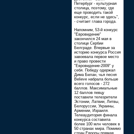
Петербург - культурная
столица, поэтому, где
еще проводить такой
конкурс, если не здесь",
- считает глава города.
Напомним, 53-й конкурс
"Евровидение"
закончился 24 мая в
столице Сербии
Белграде. Впервые за
историю конкурса Россия
завоевала первое место
и право провести
"Евровидение-2009" у
себя. Победу одержал
Дима Билан, чья песня
Believe набрала больше
всего голосов - 272
баллов. Максимальные
12 баллов певцу
поставили телезрители
Эстонии, Латвии, Литвы,
Белоруссии, Украины,
Армении, Израиля.
Телеаудитория финала
конкурса составила
более 100 млн человек в
50 странах мира. Помимо
стран Европы прямая