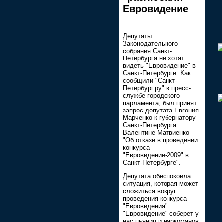
Евровидение
Депутаты
Законодательного
собрания Санкт-
Петербурга не хотят
видеть "Евровидение" в
Санкт-Петербурге. Как
сообщили "Санкт-
Петербург.ру" в пресс-
службе городского
парламента, был принят
запрос депутата Евгения
Марченко к губернатору
Санкт-Петербурга
Валентине Матвиенко
"Об отказе в проведении
конкурса
"Евровидение-2009" в
Санкт-Петербурге".
Депутата обеспокоила
ситуация, которая может
сложиться вокруг
проведения конкурса
"Евровидения".
"Евровидение" соберет у
нас пьяниц и наркоманов