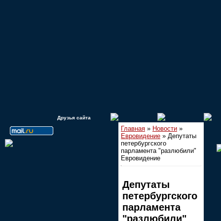
Друзья сайта
Главная
»
Новости
»
Евровидение
» Депутаты
петербургского
парламента "разлюбили"
Евровидение
Депутаты
петербургского
парламента
"разлюбили"