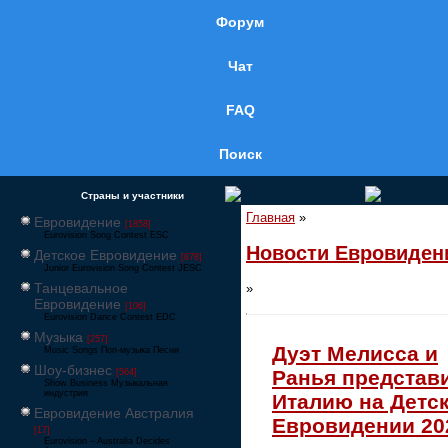
Форум
Чат
FAQ
Поиск
Страны и участники
Главная
»
Евровидение
[1858]
Eurovision Song Contest ESC
Новости Евровиден
Детское Евровидение
[878]
Junior Eurovision Song Contest JESC
Танцевальное
»
Евровидение
[106]
Eurovision Dance Contest EDC
Музыка
[257]
Дуэт Мелисса и
Music Songs Поп-музыка Песни
Шоу-бизнес
Ранья представ
[564]
Show Business Музыкальная
индустрия
Италию на Детс
Евровидение Австралия
Евровидении 20
[17]
Eurovision – Australia Decides