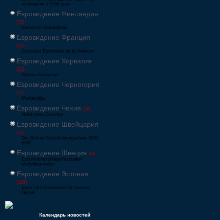
починаючи з 1956 року
Евровидение Финляндия
[33]
Eurovision laulukilpailu
Евровидение Франция
[49]
Concours Eurovision de la chanson
Евровидение Хорватия
[22]
Pjesma Eurovizije
Евровидение Черногория
[21]
Montevizija
Евровидение Чехия
[26]
Velká cena Eurovize
Евровидение Швейцария
[35]
Die Grosse Entscheidungsshow SRG
SSR
Евровидение Швеция
[48]
Eurovisionsschlagerfestivalen
Melodifestivalen
Евровидение Эстония
[226]
Eesti Laul Eurovisioon Эстонская
Песня
Календарь новостей