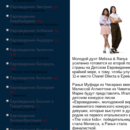
Австралия решает
Евровидение Австрия
[24]
Ö3-Wecker Ö3 Будильник
Евровидение
Азербайджан
[549]
Avrovijn Avroviziya Mahnı Müsabiqəsi
Евровидение Албания
[32]
Festivali Evropian i Këngës
Евровидение Андорра
[15]
Eurovisió
Евровидение Армения
[228]
Եվրատեսիլ երգի մրցույթ
Молодой дуэт Melissa & Ranya
усиленно готовится ко второй п
Евровидение Беларусь
страны на Детском Евровидении
[600]
крайней мере, к тому, чтобы ул
Конкурс песні Еўрабачанне
11-е место Chanel Dilecta в Ерев
Евровидение Бельгия
[24]
Eurosong
Ранья Муфиди из Чисерано вме
Евровидение Болгария
Мелиссой Аглиоттоне из Чивита
[26]
Марке будут представлять Ита
Евровизия
детском конкурсе песни
Евровидение Босния и
«Евровидение», молодежной ве
Герцеговина
знаменитого певческого конкурс
[21]
BH Eurosong Show
девушки, которые выступят в ду
родом из первого итальянского 
Евровидение
«The voice kids»: победительни
Великобритания
[67]
стала Мелисса, а Ранья стала
Eurovision: You Decide
финалисткой.
Евровидение Венгрия