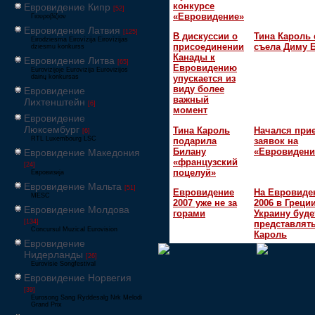
конкурсе
Евровидение Кипр
[52]
«Евровидение»
Γιουροβίζιον
Евровидение Латвия
[125]
В дискуссии о
Тина Кароль 
Eirodziesma Eirovīzija Eirovīzijas
присоединении
съела Диму 
dziesmu konkurss
Канады к
Евровидение Литва
[65]
Евровидению
Eurovizijoje Eurovizija Eurovizijos
dainų konkursas
упускается из
виду более
Евровидение
важный
Лихтенштейн
[6]
момент
Евровидение
Люксембург
Тина Кароль
Начался при
[6]
RTL Luxembourg LSC
подарила
заявок на
Билану
«Евровидени
Евровидение Македония
«французский
[24]
поцелуй»
Евровизија
Евровидение Мальта
[51]
Евровидение
На Евровиде
MESC
2007 уже не за
2006 в Греци
Евровидение Молдова
горами
Украину буде
[134]
представлять
Concursul Muzical Eurovision
Кароль
Евровидение
Нидерланды
[26]
Eurovisie Songfestival
Евровидение Норвегия
[39]
Eurosong Sang Ryddesalg Nrk Melodi
Grand Prix