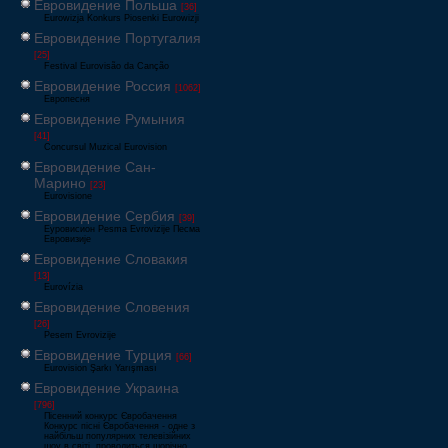
Евровидение Польша
[36]
Eurowizja Konkurs Piosenki Eurowizji
Евровидение Португалия
[25]
Festival Eurovisão da Canção
Евровидение Россия
[1062]
Европесня
Евровидение Румыния
[41]
Concursul Muzical Eurovision
Евровидение Сан-
Марино
[23]
Eurovisione
Евровидение Сербия
[39]
Еуровисион Pesma Evrovizije Песма
Евровизије
Евровидение Словакия
[13]
Eurovízia
Евровидение Словения
[26]
Pesem Evrovizije
Евровидение Турция
[66]
Eurovision Şarkı Yarışması
Евровидение Украина
[796]
Пісенний конкурс Євробачення
Конкурс пісні Євробачення - одне з
найбільш популярних телевізійних
шоу в світі, проводиться щорічно,