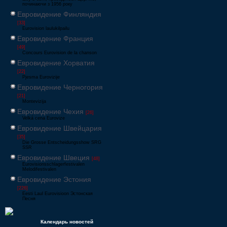
починаючи з 1956 року
Евровидение Финляндия
[33]
Eurovision laulukilpailu
Евровидение Франция
[49]
Concours Eurovision de la chanson
Евровидение Хорватия
[22]
Pjesma Eurovizije
Евровидение Черногория
[21]
Montevizija
Евровидение Чехия
[26]
Velká cena Eurovize
Евровидение Швейцария
[35]
Die Grosse Entscheidungsshow SRG
SSR
Евровидение Швеция
[48]
Eurovisionsschlagerfestivalen
Melodifestivalen
Евровидение Эстония
[226]
Eesti Laul Eurovisioon Эстонская
Песня
Календарь новостей