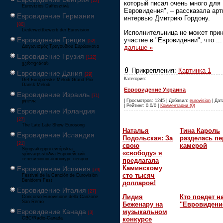
[22]
который писал очень много для
Eurovíziós Dalfesztivá
Евровидения", – рассказала арт
Евровидение Германия
интервью Дмитрию Гордону.
[80]
Liederwettbewerb der Eurovision
Исполнительница не может при
Евровидение Греция
участие в "Евровидении", что
..
[52]
дальше »
Διαγωνισμός Τραγουδιού Ευρώεικονα
Евровидение Грузия
[122]
ევროვიზიის
Прикрепления:
Картинка 1
Евровидение Дания
[29]
Категория:
Det Europæiske Melodi Grand Prix
Dansk Melodi
Евровидение Украина
Евровидение Израиль
[71]
| Просмотров: 1245 | Добавил:
eurovision
| Дат
‏אירוויזיון
| Рейтинг: 0.0/0 |
Комментарии (0)
Евровидение Ирландия
[27]
The Late Late Show Eurosong
Наталья
Тина Кароль
Евровидение Исландия
Подольская: За
разделась пе
[21]
свою
камерой
Söngvakeppni evrópskra
«свободу» я
sjónvarpsstöðva Европейский
телевизионный конкурс певцов
предлагала
Каминскому
Евровидение Испания
[79]
сто тысяч
Festival de la Canción de Eurovisión
Benidorm Fest
долларов!
Евровидение Италия
[27]
Лидия
Кто поедет н
Concorso Eurovisione della Canzone
San Remo
Беженару на
"Евровидени
Евровидение Канада
музыкальном
[3]
CBC/Radio-Canada
конкурсе