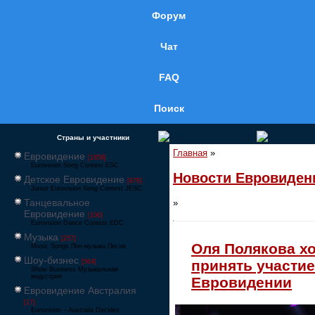
Форум
Чат
FAQ
Поиск
Страны и участники
Главная
»
Евровидение
[1858]
Eurovision Song Contest ESC
Новости Евровиден
Детское Евровидение
[878]
Junior Eurovision Song Contest JESC
Танцевальное
»
Евровидение
[106]
Eurovision Dance Contest EDC
Музыка
[257]
Оля Полякова хо
Music Songs Поп-музыка Песни
Шоу-бизнес
принять участие
[564]
Show Business Музыкальная
индустрия
Евровидении
Евровидение Австралия
[17]
Eurovision – Australia Decides