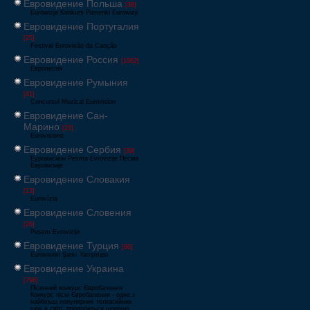
Евровидение Польша
[36]
Eurowizja Konkurs Piosenki Eurowizji
Евровидение Португалия
[25]
Festival Eurovisão da Canção
Евровидение Россия
[1062]
Европесня
Евровидение Румыния
[41]
Concursul Muzical Eurovision
Евровидение Сан-
Марино
[23]
Eurovisione
Евровидение Сербия
[39]
Еуровисион Pesma Evrovizije Песма
Евровизије
Евровидение Словакия
[13]
Eurovízia
Евровидение Словения
[26]
Pesem Evrovizije
Евровидение Турция
[66]
Eurovision Şarkı Yarışması
Евровидение Украина
[796]
Пісенний конкурс Євробачення
Конкурс пісні Євробачення - одне з
найбільш популярних телевізійних
шоу в світі, проводиться щорічно,