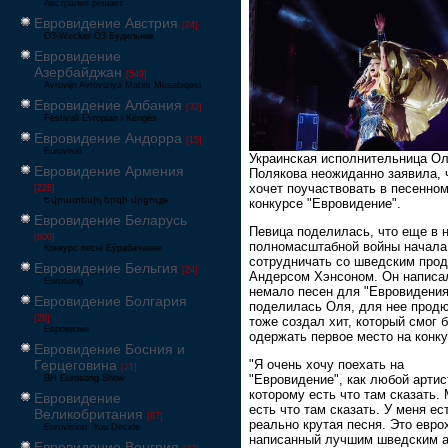
Австралия решает
Евровидение Австрия
[24]
Ö3-Wecker Ö3 Будильник
Евровидение
Азербайджан
[549]
Avrovijn Avroviziya Mahnı Müsabiqəsi
Евровидение Албания
[32]
Festivali Evropian i Këngës
Евровидение Андорра
[15]
Eurovisió
Украинская исполнительница О
Евровидение Армения
Полякова неожиданно заявила, 
хочет поучаствовать в песенно
[228]
Եվրատեսիլ երգի մրցույթ
конкурсе "Евровидение".
Евровидение Беларусь
Певица поделилась, что еще в 
[600]
полномасштабной войны начала
Конкурс песні Еўрабачанне
сотрудничать со шведским про
Евровидение Бельгия
[24]
Андерсом Хэнсоном. Он написа
Eurosong
немало песен для "Евровидения
Евровидение Болгария
поделилась Оля, для нее прод
[26]
тоже создал хит, который смог 
Евровизия
одержать первое место на конку
Евровидение Босния и
Герцеговина
"Я очень хочу поехать на
[21]
"Евровидение", как любой артис
BH Eurosong Show
которому есть что там сказать.
Евровидение
есть что там сказать. У меня ес
Великобритания
[67]
реально крутая песня. Это еврох
Eurovision: You Decide
написанный лучшим шведским а
Евровидение Венгрия