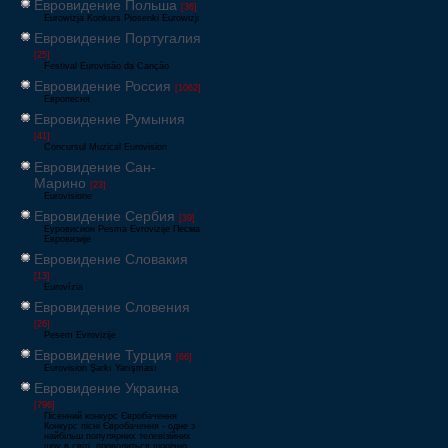
Евровидение Польша
[36]
Eurowizja Konkurs Piosenki Eurowizji
Евровидение Португалия
[25]
Festival Eurovisão da Canção
Евровидение Россия
[1062]
Европесня
Евровидение Румыния
[41]
Concursul Muzical Eurovision
Евровидение Сан-
Марино
[23]
Eurovisione
Евровидение Сербия
[39]
Еуровисион Pesma Evrovizije Песма
Евровизије
Евровидение Словакия
[13]
Eurovízia
Евровидение Словения
[26]
Pesem Evrovizije
Евровидение Турция
[66]
Eurovision Şarkı Yarışması
Евровидение Украина
[796]
Пісенний конкурс Євробачення
Конкурс пісні Євробачення - одне з
найбільш популярних телевізійних
шоу в світі, проводиться щорічно,