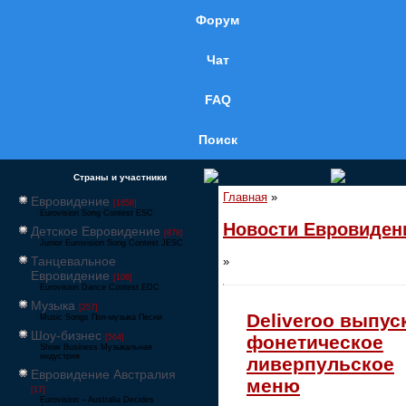
Форум
Чат
FAQ
Поиск
Страны и участники
Главная
»
Евровидение
[1858]
Eurovision Song Contest ESC
Новости Евровиден
Детское Евровидение
[878]
Junior Eurovision Song Contest JESC
Танцевальное
»
Евровидение
[106]
Eurovision Dance Contest EDC
Музыка
[257]
Deliveroo выпус
Music Songs Поп-музыка Песни
Шоу-бизнес
фонетическое
[564]
Show Business Музыкальная
индустрия
ливерпульское
Евровидение Австралия
меню
[17]
Eurovision – Australia Decides