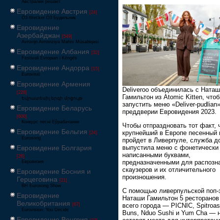
Австралия решает
Евровидение Австрия
[24]
Ö3-Wecker Ö3 Будильник
Евровидение
Азербайджан
[549]
Avrovijn Avroviziya Mahnı Müsabiqəsi
Евровидение Албания
[32]
Festivali Evropian i Këngës
Евровидение Андорра
[15]
Eurovisió
Евровидение Армения
Deliveroo объединилась с Ната
[228]
Гамильтон из Atomic Kitten, что
Եվրատեսիլ երգի մրցույթ
запустить меню «Deliver-pudlian»
Евровидение Беларусь
преддверии Евровидения 2023.
[600]
Конкурс песні Еўрабачанне
Чтобы отпраздновать тот факт, 
Евровидение Бельгия
крупнейший в Европе песенный 
[24]
Eurosong
пройдет в Ливерпуле, служба д
Евровидение Болгария
выпустила меню с фонетически
написанными буквами,
[26]
предназначенными для распозн
Евровизия
скаузеров и их отличительного
Евровидение Босния и
произношения.
Герцеговина
[21]
BH Eurosong Show
С помощью ливерпульской поп-
Евровидение
Наташи Гамильтон 5 ресторанов
Великобритания
[67]
всего города — PICNIC, Spitroast
Eurovision: You Decide
Buns, Nduo Sushi и Yum Cha — 
Евровидение Венгрия