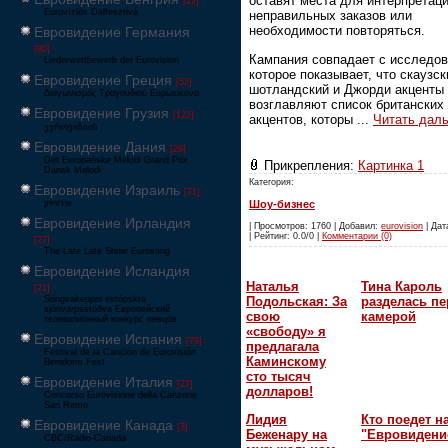
оставят места для интерпретаци
[22]
Eurovíziós Dalfesztivá
неправильных заказов или
необходимости повторяться.
Евровидение Германия
[80]
Кампания совпадает с исследов
Liederwettbewerb der Eurovision
которое показывает, что скаузск
Евровидение Греция
[52]
шотландский и Джорди акценты
Διαγωνισμός Τραγουδιού Ευρώεικονα
возглавляют список британских
Евровидение Грузия
[122]
акцентов, которы
...
Читать дал
ევროვიზიის
Евровидение Дания
[29]
Det Europæiske Melodi Grand Prix
Прикрепления:
Картинка 1
Dansk Melodi
Категория:
Евровидение Израиль
[71]
‏אירוויזיון
Шоу-бизнес
Евровидение Ирландия
| Просмотров: 1760 | Добавил:
eurovision
| Дат
| Рейтинг: 0.0/0 |
Комментарии (0)
[27]
The Late Late Show Eurosong
Евровидение Исландия
Наталья
Тина Кароль
[21]
Подольская: За
разделась пе
Söngvakeppni evrópskra
sjónvarpsstöðva Европейский
свою
камерой
телевизионный конкурс певцов
«свободу» я
Евровидение Испания
[79]
предлагала
Festival de la Canción de Eurovisión
Каминскому
Benidorm Fest
сто тысяч
Евровидение Италия
[27]
долларов!
Concorso Eurovisione della Canzone
San Remo
Лидия
Кто поедет н
Евровидение Канада
[3]
Беженару на
"Евровидени
CBC/Radio-Canada