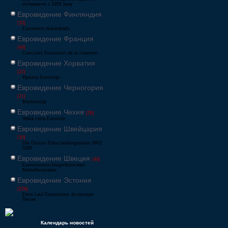
починаючи з 1956 року
Евровидение Финляндия
[33]
Eurovision laulukilpailu
Евровидение Франция
[49]
Concours Eurovision de la chanson
Евровидение Хорватия
[22]
Pjesma Eurovizije
Евровидение Черногория
[21]
Montevizija
Евровидение Чехия
[26]
Velká cena Eurovize
Евровидение Швейцария
[35]
Die Grosse Entscheidungsshow SRG
SSR
Евровидение Швеция
[48]
Eurovisionsschlagerfestivalen
Melodifestivalen
Евровидение Эстония
[226]
Eesti Laul Eurovisioon Эстонская
Песня
Календарь новостей