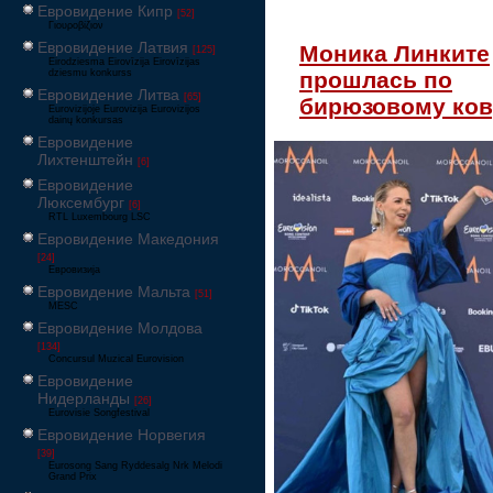
Евровидение Кипр
[52]
Γιουροβίζιον
Евровидение Латвия
Моника Линките
[125]
Eirodziesma Eirovīzija Eirovīzijas
прошлась по
dziesmu konkurss
Евровидение Литва
[65]
бирюзовому ков
Eurovizijoje Eurovizija Eurovizijos
dainų konkursas
Евровидение
Лихтенштейн
[6]
Евровидение
Люксембург
[6]
RTL Luxembourg LSC
Евровидение Македония
[24]
Евровизија
Евровидение Мальта
[51]
MESC
Евровидение Молдова
[134]
Concursul Muzical Eurovision
Евровидение
Нидерланды
[26]
Eurovisie Songfestival
Евровидение Норвегия
[39]
Eurosong Sang Ryddesalg Nrk Melodi
Grand Prix