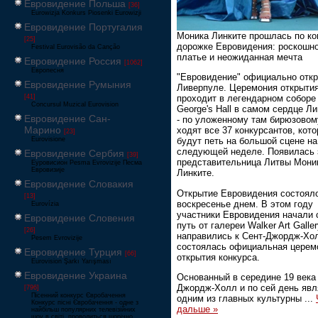
Евровидение Польша
[36]
Eurowizja Konkurs Piosenki Eurowizji
Евровидение Португалия
Моника Линките прошлась по ко
[25]
дорожке Евровидения: роскошн
Festival Eurovisão da Canção
платье и неожиданная мечта
Евровидение Россия
[1062]
Европесня
"Евровидение" официально отк
Евровидение Румыния
Ливерпуле. Церемония открыти
[41]
проходит в легендарном соборе
Concursul Muzical Eurovision
George's Hall в самом сердце Л
Евровидение Сан-
- по уложенному там бирюзовом
Марино
ходят все 37 конкурсантов, кот
[23]
Eurovisione
будут петь на большой сцене на
следующей неделе. Появилась 
Евровидение Сербия
[39]
представительница Литвы Мони
Еуровисион Pesma Evrovizije Песма
Евровизије
Линките.
Евровидение Словакия
Открытие Евровидения состоял
[13]
воскресенье днем. В этом году
Eurovízia
участники Евровидения начали 
Евровидение Словения
путь от галереи Walker Art Galler
[26]
направились к Сент-Джордж-Хол
Pesem Evrovizije
состоялась официальная церем
Евровидение Турция
[66]
открытия конкурса.
Eurovision Şarkı Yarışması
Евровидение Украина
Основанный в середине 19 века
Джордж-Холл и по сей день явл
[796]
Пісенний конкурс Євробачення
одним из главных культурны
...
Конкурс пісні Євробачення - одне з
дальше »
найбільш популярних телевізійних
шоу в світі, проводиться щорічно,