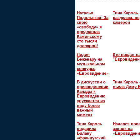
Наталья
Тина Кароль
Подольская: За
разделась пе
свою
камерой
«свободу» я
предлагала
Каминскому
сто тысяч
долларов!
Лидия
Кто поедет н
Беженару на
"Евровидени
музыкальном
конкурсе
«Евровидение»
В дискуссии о
Тина Кароль 
присоединении
съела Диму 
Канады к
Евровидению
упускается из
виду более
важный
момент
Тина Кароль
Начался при
подарила
заявок на
Билану
«Евровидени
«французский