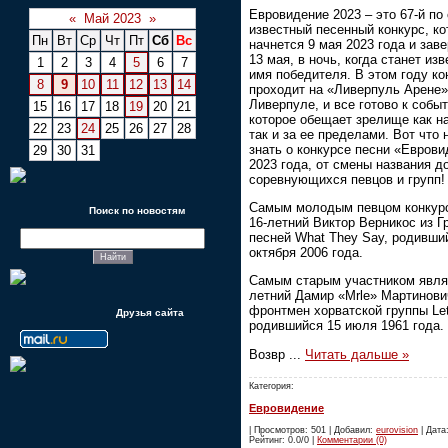
Евровидение 2023 – это 67-й по
«
Май 2023
»
известный песенный конкурс, к
Пн
Вт
Ср
Чт
Пт
Сб
Вс
начнется 9 мая 2023 года и зав
13 мая, в ночь, когда станет изв
1
2
3
4
5
6
7
имя победителя. В этом году ко
8
9
10
11
12
13
14
проходит на «Ливерпуль Арене»
Ливерпуле, и все готово к собы
15
16
17
18
19
20
21
которое обещает зрелище как на
22
23
24
25
26
27
28
так и за ее пределами. Вот что 
знать о конкурсе песни «Евров
29
30
31
2023 года, от смены названия д
соревнующихся певцов и групп!
Самым молодым певцом конкур
Поиск по новостям
16-летний Виктор Верникос из Г
песней What They Say, родивши
октября 2006 года.
Самым старым участником явля
летний Дамир «Mrle» Мартинови
фронтмен хорватской группы Let
Друзья сайта
родившийся 15 июля 1961 года.
Возвр
...
Читать дальше »
Категория:
Евровидение
| Просмотров: 501 | Добавил:
eurovision
| Дата:
Рейтинг: 0.0/0 |
Комментарии (0)