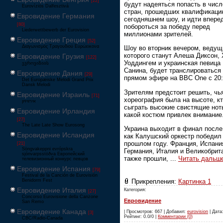
[22]
будут надеяться попасть в числ
Eurovíziós Dalfesztivá
стран, прошедших квалификаци
Евровидение Германия
сегодняшнем шоу, и идти впере
[80]
побороться за победу перед
Liederwettbewerb der Eurovision
миллионами зрителей.
Евровидение Греция
[52]
Διαγωνισμός Τραγουδιού Ευρώεικονα
Шоу во вторник вечером, веду
которого станут Алеша Диксон,
Евровидение Грузия
[122]
Уоддингем и украинская певица
ევროვიზიის
Санина, будет транслироваться
Евровидение Дания
[29]
прямом эфире на BBC One с 20:
Det Europæiske Melodi Grand Prix
Dansk Melodi
Зрителям предстоит решить, чь
Евровидение Израиль
[71]
хореография была на высоте, кт
‏אירוויזיון
сыграть высокие свистящие нот
Евровидение Ирландия
какой костюм привлек внимание
[27]
The Late Late Show Eurosong
Украина выходит в финал после 
Евровидение Исландия
как Калушский оркестр победил
прошлом году. Франция, Испани
[21]
Söngvakeppni evrópskra
Германия, Италия и Великобрит
sjónvarpsstöðva Европейский
также прошли,
...
Читать дальш
телевизионный конкурс певцов
Евровидение Испания
[79]
Festival de la Canción de Eurovisión
Benidorm Fest
Прикрепления:
Картинка 1
Евровидение Италия
Категория:
[27]
Concorso Eurovisione della Canzone
Евровидение
San Remo
Евровидение Канада
| Просмотров: 667 | Добавил:
eurovision
| Дата:
[3]
Рейтинг: 0.0/0 |
Комментарии (0)
CBC/Radio-Canada