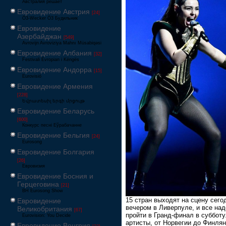
Австралия решает
Евровидение Австрия
[24]
Ö3-Wecker Ö3 Будильник
Евровидение
Азербайджан
[549]
Avrovijn Avroviziya Mahnı Müsabiqəsi
Евровидение Албания
[32]
Festivali Evropian i Këngës
Евровидение Андорра
[15]
Eurovisió
Евровидение Армения
[228]
Եվրատեսիլ երգի մրցույթ
Евровидение Беларусь
[600]
Конкурс песні Еўрабачанне
Евровидение Бельгия
[24]
Eurosong
Евровидение Болгария
[26]
Евровизия
Евровидение Босния и
Герцеговина
[21]
BH Eurosong Show
15 стран выходят на сцену сего
Евровидение
вечером в Ливерпуле, и все на
Великобритания
[67]
пройти в Гранд-финал в субботу
Eurovision: You Decide
артисты, от Норвегии до Финлян
Евровидение Венгрия