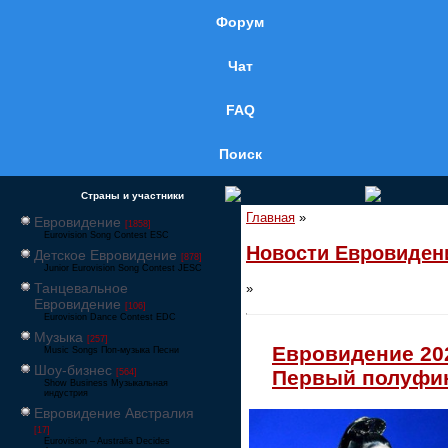
Форум
Чат
FAQ
Поиск
Страны и участники
Главная
»
Евровидение
[1858]
Eurovision Song Contest ESC
Новости Евровиден
Детское Евровидение
[878]
Junior Eurovision Song Contest JESC
Танцевальное
»
Евровидение
[106]
Eurovision Dance Contest EDC
Музыка
[257]
Евровидение 20
Music Songs Поп-музыка Песни
Шоу-бизнес
Первый полуфи
[564]
Show Business Музыкальная
индустрия
Евровидение Австралия
[17]
Eurovision – Australia Decides