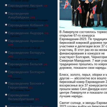
Австралия решает
Евровидение Австрия
[24]
Ö3-Wecker Ö3 Будильник
Евровидение
Азербайджан
[549]
Avrovijn Avroviziya Mahnı Müsabiqəsi
Евровидение Албания
[32]
Festivali Evropian i Këngës
В Ливерпуле состоялось торже
Евровидение Андорра
[15]
открытие 67-го конкурса
Eurovisió
Евровидение-2023. По традицио
Евровидение Армения
бирюзовой ковровой дорожке п
[228]
участники и делегации всех 37 с
Եվրատեսիլ երգի մրցույթ
участниц. В этот раз из-за нехв
Евровидение Беларусь
финансирования в конкурсе не
участвуют Болгария, Черногори
[600]
Конкурс песні Еўрабачанне
Северная Македония. 7 мая уча
Евровидение Бельгия
традиционно прошлись по ковро
[24]
Eurosong
дорожке, показали свои наряды.
Евровидение Болгария
Блеск, золото, перья, оборки и 
[26]
другое — абсолютно все вошло
Евровизия
бирюзовый ковер Евровидения 2
Евровидение Босния и
воскресенье все 37 конкурсанто
Герцеговина
[21]
прошли мимо Сент-Джордж-холл
BH Eurosong Show
центре Ливерпуля и показали с
Евровидение
лучшие наряды.
Великобритания
[67]
Eurovision: You Decide
Светит солнце, и звезды Евров
2023 готовы выйти на бирюзовый
Евровидение Венгрия