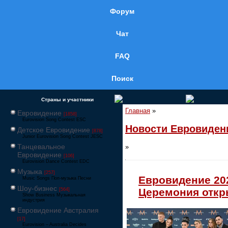
Форум
Чат
FAQ
Поиск
Страны и участники
Главная
»
Евровидение
[1858]
Eurovision Song Contest ESC
Новости Евровиден
Детское Евровидение
[878]
Junior Eurovision Song Contest JESC
Танцевальное
»
Евровидение
[106]
Eurovision Dance Contest EDC
Музыка
[257]
Евровидение 20
Music Songs Поп-музыка Песни
Шоу-бизнес
Церемония откр
[564]
Show Business Музыкальная
индустрия
Евровидение Австралия
[17]
Eurovision – Australia Decides