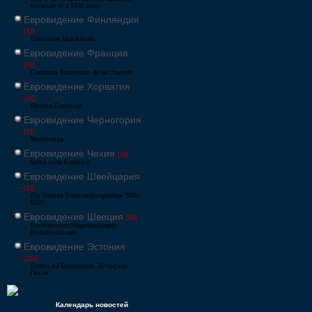
починаючи з 1956 року
Евровидение Финляндия
[33]
Eurovision laulukilpailu
Евровидение Франция
[49]
Concours Eurovision de la chanson
Евровидение Хорватия
[22]
Pjesma Eurovizije
Евровидение Черногория
[21]
Montevizija
Евровидение Чехия
[26]
Velká cena Eurovize
Евровидение Швейцария
[35]
Die Grosse Entscheidungsshow SRG
SSR
Евровидение Швеция
[48]
Eurovisionsschlagerfestivalen
Melodifestivalen
Евровидение Эстония
[226]
Eesti Laul Eurovisioon Эстонская
Песня
Календарь новостей