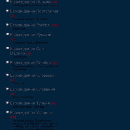
Евровидение Польша
[36]
Eurowizja Konkurs Piosenki Eurowizji
Евровидение Португалия
[25]
Festival Eurovisão da Canção
Евровидение Россия
[1062]
Европесня
Евровидение Румыния
[41]
Concursul Muzical Eurovision
Евровидение Сан-
Марино
[23]
Eurovisione
Евровидение Сербия
[39]
Еуровисион Pesma Evrovizije Песма
Евровизије
Евровидение Словакия
[13]
Eurovízia
Евровидение Словения
[26]
Pesem Evrovizije
Евровидение Турция
[66]
Eurovision Şarkı Yarışması
Евровидение Украина
[796]
Пісенний конкурс Євробачення
Конкурс пісні Євробачення - одне з
найбільш популярних телевізійних
шоу в світі, проводиться щорічно,