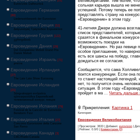
Великобритании. Тем более, что
[22]
Eurovíziós Dalfesztivá
сольная карьера вышла не мен
успешной. Потому теперь ее по
Евровидение Германия
представлять страну на конкурс
[80]
«Евровидение» в этом году.
Liederwettbewerb der Eurovision
Евровидение Греция
[52]
41-летняя Джери должна возгла
Διαγωνισμός Τραγουδιού Ευρώεικονα
список представителей, которы
Евровидение Грузия
[122]
сразятся в финальном конкурсе
ევროვიზიის
возможность поездки на
Евровидение Дания
«Евровидение». Но раз певице 
[29]
Det Europæiske Melodi Grand Prix
особое приглашение, то наверно
Dansk Melodi
есть все шансы на победу, глав
Евровидение Израиль
дождаться ее согласия.
[71]
‏אירוויזיון
Евровидение Ирландия
Сообщается, что сама Холливе
боится конкуренции. Если она п
[27]
то станет настоящей легендой, 
The Late Late Show Eurosong
нет, то получится очень неловк
Евровидение Исландия
ситуация. В этом году «Еврови
[21]
пройдет в ма
...
Читать дальше 
Söngvakeppni evrópskra
sjónvarpsstöðva Европейский
телевизионный конкурс певцов
Евровидение Испания
[79]
Прикрепления:
Картинка 1
Festival de la Canción de Eurovisión
Категория:
Benidorm Fest
Евровидение Италия
Евровидение Великобритания
[27]
Concorso Eurovisione della Canzone
| Просмотров: 3633 | Добавил:
eurovision
| Дат
San Remo
| Рейтинг: 0.0/0 |
Комментарии (0)
Евровидение Канада
[3]
CBC/Radio-Canada