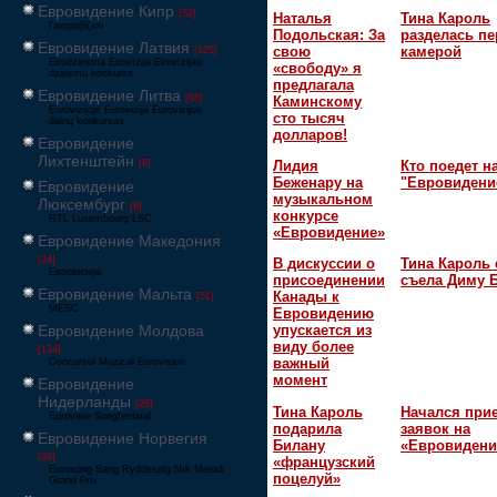
Евровидение Кипр
[52]
Наталья
Тина Кароль
Γιουροβίζιον
Подольская: За
разделась пе
Евровидение Латвия
свою
камерой
[125]
Eirodziesma Eirovīzija Eirovīzijas
«свободу» я
dziesmu konkurss
предлагала
Евровидение Литва
[65]
Каминскому
Eurovizijoje Eurovizija Eurovizijos
сто тысяч
dainų konkursas
долларов!
Евровидение
Лихтенштейн
[6]
Лидия
Кто поедет н
Беженару на
"Евровидени
Евровидение
музыкальном
Люксембург
[6]
конкурсе
RTL Luxembourg LSC
«Евровидение»
Евровидение Македония
[24]
В дискуссии о
Тина Кароль 
Евровизија
присоединении
съела Диму 
Евровидение Мальта
Канады к
[51]
MESC
Евровидению
Евровидение Молдова
упускается из
виду более
[134]
важный
Concursul Muzical Eurovision
момент
Евровидение
Нидерланды
[26]
Тина Кароль
Начался при
Eurovisie Songfestival
подарила
заявок на
Евровидение Норвегия
Билану
«Евровидени
[39]
«французский
Eurosong Sang Ryddesalg Nrk Melodi
поцелуй»
Grand Prix