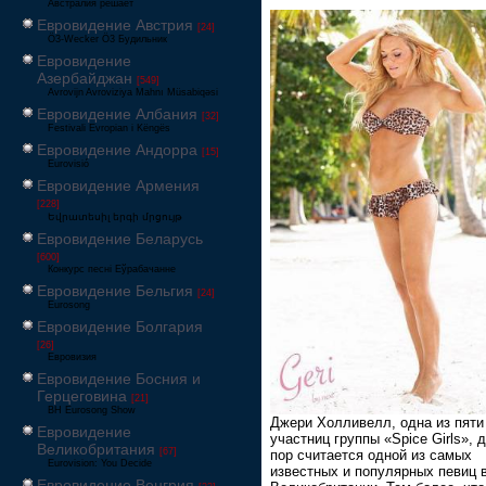
Австралия решает
Евровидение Австрия
[24]
Ö3-Wecker Ö3 Будильник
Евровидение
Азербайджан
[549]
Avrovijn Avroviziya Mahnı Müsabiqəsi
Евровидение Албания
[32]
Festivali Evropian i Këngës
Евровидение Андорра
[15]
Eurovisió
Евровидение Армения
[228]
Եվրատեսիլ երգի մրցույթ
Евровидение Беларусь
[600]
Конкурс песні Еўрабачанне
Евровидение Бельгия
[24]
Eurosong
Евровидение Болгария
[26]
Евровизия
Евровидение Босния и
Герцеговина
[21]
BH Eurosong Show
Джери Холливелл, одна из пят
Евровидение
участниц группы «Spice Girls», 
Великобритания
[67]
пор считается одной из самых
Eurovision: You Decide
известных и популярных певиц 
Евровидение Венгрия