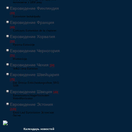
починаючи з 1956 року
Евровидение Финляндия
[33]
Eurovision laulukilpailu
Евровидение Франция
[49]
Concours Eurovision de la chanson
Евровидение Хорватия
[22]
Pjesma Eurovizije
Евровидение Черногория
[21]
Montevizija
Евровидение Чехия
[26]
Velká cena Eurovize
Евровидение Швейцария
[35]
Die Grosse Entscheidungsshow SRG
SSR
Евровидение Швеция
[48]
Eurovisionsschlagerfestivalen
Melodifestivalen
Евровидение Эстония
[226]
Eesti Laul Eurovisioon Эстонская
Песня
Календарь новостей