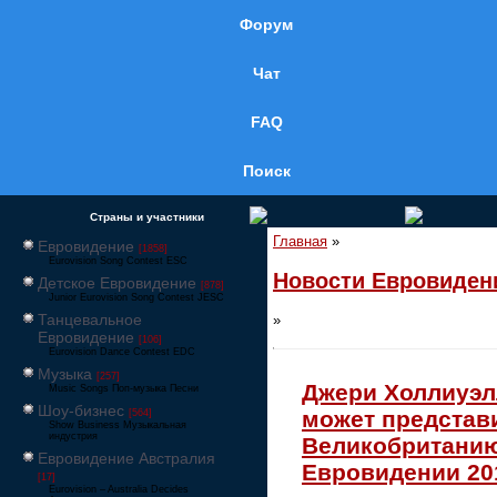
Форум
Чат
FAQ
Поиск
Страны и участники
Главная
»
Евровидение
[1858]
Eurovision Song Contest ESC
Новости Евровиден
Детское Евровидение
[878]
Junior Eurovision Song Contest JESC
Танцевальное
»
Евровидение
[106]
Eurovision Dance Contest EDC
Музыка
[257]
Джери Холлиуэл
Music Songs Поп-музыка Песни
Шоу-бизнес
может представ
[564]
Show Business Музыкальная
индустрия
Великобританию
Евровидение Австралия
Евровидении 20
[17]
Eurovision – Australia Decides