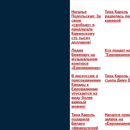
Наталья
Тина Кароль
Подольская: За
разделась пе
свою
камерой
«свободу» я
предлагала
Каминскому
сто тысяч
долларов!
Лидия
Кто поедет н
Беженару на
"Евровидени
музыкальном
конкурсе
«Евровидение»
В дискуссии о
Тина Кароль 
присоединении
съела Диму 
Канады к
Евровидению
упускается из
виду более
важный
момент
Тина Кароль
Начался при
подарила
заявок на
Билану
«Евровидени
«французский