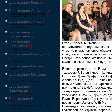
Евровидение Кипр
[52]
Γιουροβίζιον
Евровидение Латвия
[125]
Eirodziesma Eirovīzija Eirovīzijas
dziesmu konkurss
Евровидение Литва
[65]
Eurovizijoje Eurovizija Eurovizijos
dainų konkursas
Евровидение
Лихтенштейн
[6]
Евровидение
Стали известны имена 26
Люксембург
исполнителей, подавших заявки
[6]
RTL Luxembourg LSC
участие в главном европейском
Евровидение Македония
конкурсе эстрадной песни от Ро
Среди них в основном новые им
[24]
Евровизија
мало знакомые широкой аудитор
Евровидение Мальта
[51]
В числе претендентов: Влад
MESC
Тарковский, Илья Гуров, Полина
Евровидение Молдова
Смолова, Дима Лутфуллин, Со
[134]
Алена Канкур, "ДаКи", Point Charl
Concursul Muzical Eurovision
есть и более известные артисты
Евровидение
них: группа "23: 45", прославив
Нидерланды
танцующей молодежи хитами "Я
[26]
Eurovisie Songfestival
твоей малышкой" и "Друг без др
Евровидение Норвегия
Ради "Евровидения" у группы го
новая песня Dancing With Me.
[39]
Eurosong Sang Ryddesalg Nrk Melodi
Претендует на поездку и учени
Grand Prix
Пугачевой, победитель первого 