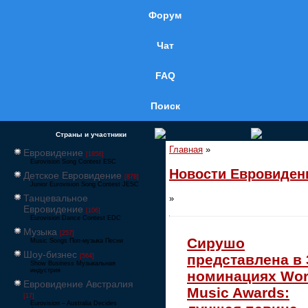
Форум
Чат
FAQ
Поиск
Страны и участники
Главная
»
Евровидение
[1858]
Eurovision Song Contest ESC
Новости Евровиден
Детское Евровидение
[878]
Junior Eurovision Song Contest JESC
Танцевальное
»
Евровидение
[106]
Eurovision Dance Contest EDC
Музыка
[257]
Сирушо
Music Songs Поп-музыка Песни
Шоу-бизнес
представлена в 
[564]
Show Business Музыкальная
индустрия
номинациях Wor
Евровидение Австралия
Music Awards:
[17]
Eurovision – Australia Decides