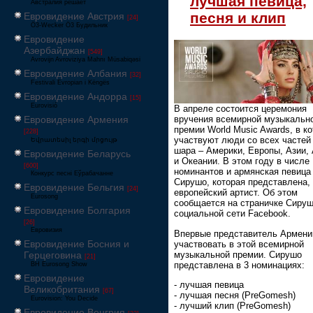
лучшая певица,
Австралия решает
песня и клип
Евровидение Австрия
[24]
Ö3-Wecker Ö3 Будильник
Евровидение
Азербайджан
[549]
Avrovijn Avroviziya Mahnı Müsabiqəsi
Евровидение Албания
[32]
Festivali Evropian i Këngës
Евровидение Андорра
[15]
Eurovisió
В апреле состоится церемония
Евровидение Армения
вручения всемирной музыкальн
премии World Music Awards, в к
[228]
участвуют люди со всех частей
Եվրատեսիլ երգի մրցույթ
шара – Америки, Европы, Азии,
Евровидение Беларусь
и Океании. В этом году в числе
[600]
номинантов и армянская певица
Конкурс песні Еўрабачанне
Сирушо, которая представлена, 
Евровидение Бельгия
[24]
европейский артист. Об этом
Eurosong
сообщается на страничке Сируш
Евровидение Болгария
социальной сети Facebook.
[26]
Евровизия
Впервые представитель Армени
Евровидение Босния и
участвовать в этой всемирной
музыкальной премии. Сирушо
Герцеговина
[21]
представлена в 3 номинациях:
BH Eurosong Show
Евровидение
- лучшая певица
Великобритания
[67]
- лучшая песня (PreGomesh)
Eurovision: You Decide
- лучший клип (PreGomesh)
Евровидение Венгрия