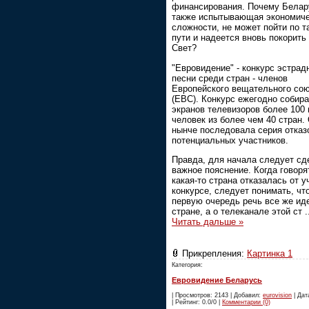
финансирования. Почему Белар
также испытывающая экономич
сложности, не может пойти по т
пути и надеется вновь покорить
Свет?
"Евровидение" - конкурс эстрад
песни среди стран - членов
Европейского вещательного со
(ЕВС). Конкурс ежегодно собира
экранов телевизоров более 100
человек из более чем 40 стран.
нынче последовала серия отказ
потенциальных участников.
Правда, для начала следует сд
важное пояснение. Когда говорят
какая-то страна отказалась от у
конкурсе, следует понимать, чт
первую очередь речь все же иде
стране, а о телеканале этой ст
.
Читать дальше »
Прикрепления:
Картинка 1
Категория:
Евровидение Беларусь
| Просмотров: 2143 | Добавил:
eurovision
| Дат
| Рейтинг: 0.0/0 |
Комментарии (0)