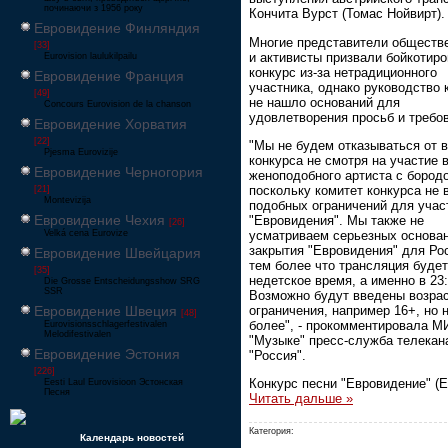
починаючи з 1956 року
Кончита Вурст (Томас Нойвирт).
Евровидение Финляндия
Многие представители обществ
[33]
и активисты призвали бойкотиро
Eurovision laulukilpailu
конкурс из-за нетрадиционного
Евровидение Франция
участника, однако руководство 
[49]
не нашло оснований для
Concours Eurovision de la chanson
удовлетворения просьб и требо
Евровидение Хорватия
[22]
"Мы не будем отказываться от 
Pjesma Eurovizije
конкурса не смотря на участие 
Евровидение Черногория
женоподобного артиста с бородо
поскольку комитет конкурса не 
[21]
Montevizija
подобных ограничений для учас
Евровидение Чехия
"Евровидения". Мы также не
[26]
усматриваем серьезных основа
Velká cena Eurovize
закрытия "Евровидения" для Ро
Евровидение Швейцария
тем более что трансляция будет
[35]
недетское время, а именно в 23:
Die Grosse Entscheidungsshow SRG
SSR
Возможно будут введены возра
ограничения, например 16+, но 
Евровидение Швеция
[48]
более", - прокомментировала М
Eurovisionsschlagerfestivalen
Melodifestivalen
"Музыке" пресс-служба телекан
Евровидение Эстония
"Россия".
[226]
Конкурс песни "Евровидение" (
Eesti Laul Eurovisioon Эстонская
Песня
Читать дальше »
Категория:
Календарь новостей