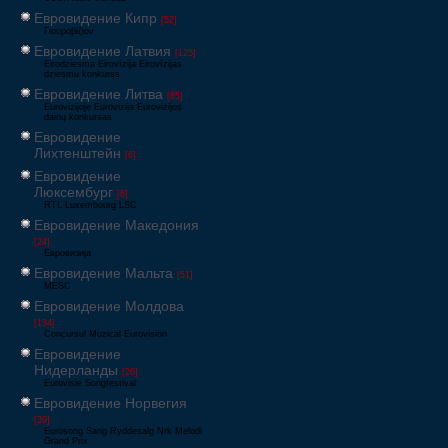
Евровидение Кипр
[52]
Γιουροβίζιον
Евровидение Латвия
[125]
Eirodziesma Eirovīzija Eirovīzijas
dziesmu konkurss
Евровидение Литва
[65]
Eurovizijoje Eurovizija Eurovizijos
dainų konkursas
Евровидение
Лихтенштейн
[6]
Евровидение
Люксембург
[6]
RTL Luxembourg LSC
Евровидение Македония
[24]
Евровизија
Евровидение Мальта
[51]
MESC
Евровидение Молдова
[134]
Concursul Muzical Eurovision
Евровидение
Нидерланды
[26]
Eurovisie Songfestival
Евровидение Норвегия
[39]
Eurosong Sang Ryddesalg Nrk Melodi
Grand Prix