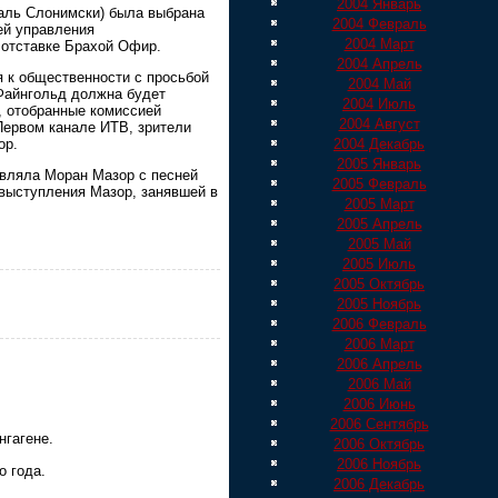
2004 Январь
аль Слонимски) была выбрана
2004 Февраль
ей управления
2004 Март
 отставке Брахой Офир.
2004 Апрель
 к общественности с просьбой
2004 Май
 Файнгольд должна будет
2004 Июль
, отобранные комиссией
2004 Август
Первом канале ИТВ, зрители
ор.
2004 Декабрь
2005 Январь
авляла Моран Мазор с песней
2005 Февраль
 выступления Мазор, занявшей в
2005 Март
2005 Апрель
2005 Май
2005 Июль
2005 Октябрь
2005 Ноябрь
2006 Февраль
2006 Март
2006 Апрель
2006 Май
2006 Июнь
2006 Сентябрь
нгагене.
2006 Октябрь
2006 Ноябрь
о года.
2006 Декабрь