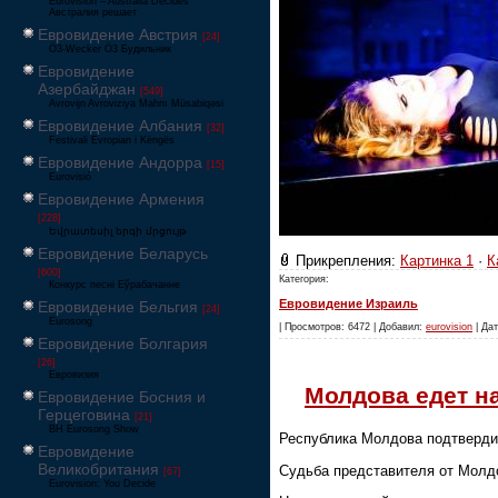
Eurovision – Australia Decides
Австралия решает
Евровидение Австрия
[24]
Ö3-Wecker Ö3 Будильник
Евровидение
Азербайджан
[549]
Avrovijn Avroviziya Mahnı Müsabiqəsi
Евровидение Албания
[32]
Festivali Evropian i Këngës
Евровидение Андорра
[15]
Eurovisió
Евровидение Армения
[228]
Եվրատեսիլ երգի մրցույթ
Евровидение Беларусь
Прикрепления:
Картинка 1
·
К
[600]
Категория:
Конкурс песні Еўрабачанне
Евровидение Израиль
Евровидение Бельгия
[24]
Eurosong
| Просмотров: 6472 | Добавил:
eurovision
| Дат
Евровидение Болгария
[26]
Евровизия
Молдова едет н
Евровидение Босния и
Герцеговина
[21]
BH Eurosong Show
Республика Молдова подтвердил
Евровидение
Великобритания
Судьба представителя от Молдо
[67]
Eurovision: You Decide