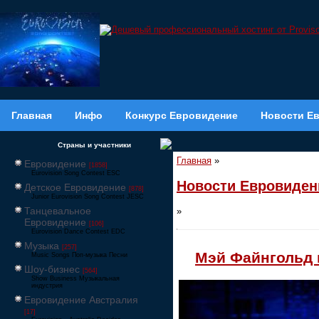
Главная
Инфо
Конкурс Евровидение
Новости Е
Страны и участники
Главная
»
Евровидение
[1858]
Eurovision Song Contest ESC
Новости Евровиден
Детское Евровидение
[878]
Junior Eurovision Song Contest JESC
Танцевальное
»
Евровидение
[106]
Eurovision Dance Contest EDC
Музыка
[257]
Мэй Файнгольд 
Music Songs Поп-музыка Песни
Шоу-бизнес
[564]
Show Business Музыкальная
индустрия
Евровидение Австралия
[17]