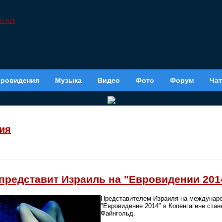
вровидения
Музыка
Видео
Фото
Форум
Чат
ия
представит Израиль на "Евровидении 201
Представителем Израиля на междунар
"Евровидение 2014" в Копенгагене стан
Файнгольд.