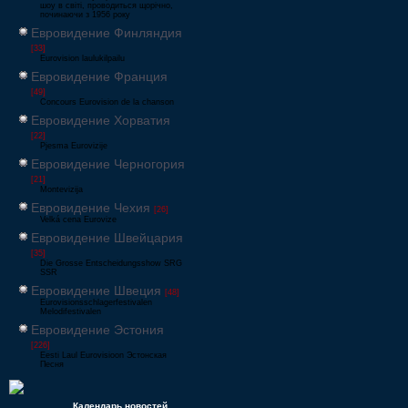
шоу в світі, проводиться щорічно,
починаючи з 1956 року
Евровидение Финляндия
[33]
Eurovision laulukilpailu
Евровидение Франция
[49]
Concours Eurovision de la chanson
Евровидение Хорватия
[22]
Pjesma Eurovizije
Евровидение Черногория
[21]
Montevizija
Евровидение Чехия
[26]
Velká cena Eurovize
Евровидение Швейцария
[35]
Die Grosse Entscheidungsshow SRG
SSR
Евровидение Швеция
[48]
Eurovisionsschlagerfestivalen
Melodifestivalen
Евровидение Эстония
[226]
Eesti Laul Eurovisioon Эстонская
Песня
Календарь новостей