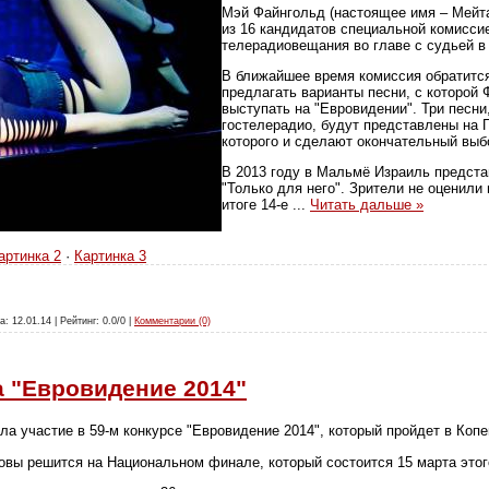
Мэй Файнгольд (настоящее имя – Мейт
из 16 кандидатов специальной комисси
телерадиовещания во главе с судьей в
В ближайшее время комиссия обратится
предлагать варианты песни, с которой
выступать на "Евровидении". Три песни
гостелерадио, будут представлены на 
которого и сделают окончательный выб
В 2013 году в Мальмё Израиль предст
"Только для него". Зрители не оценили
итоге 14-е
...
Читать дальше »
артинка 2
·
Картинка 3
а: 12.01.14 | Рейтинг: 0.0/0 |
Комментарии (0)
а "Евровидение 2014"
а участие в 59-м конкурсе "Евровидение 2014", который пройдет в Копе
вы решится на Национальном финале, который состоится 15 марта этог