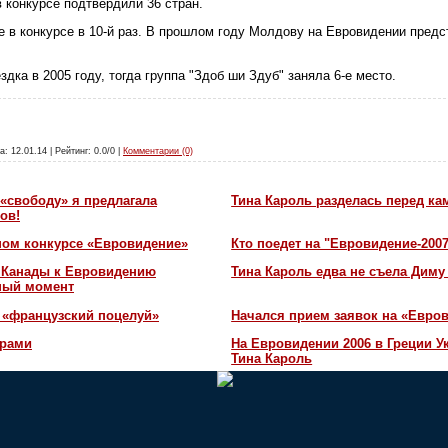
 конкурсе подтвердили 36 стран.
е в конкурсе в 10-й раз. В прошлом году Молдову на Евровидении пред
дка в 2005 году, тогда группа "Здоб ши Здуб" заняла 6-е место.
а: 12.01.14 | Рейтинг: 0.0/0 |
Комментарии (0)
«свободу» я предлагала
Тина Кароль разделась перед ка
ов!
ном конкурсе «Евровидение»
Кто поедет на "Евровидение-200
и Канады к Евровидению
Тина Кароль едва не съела Диму
жный момент
 «французский поцелуй»
Начался прием заявок на «Евров
орами
На Евровидении 2006 в Греции У
Тина Кароль