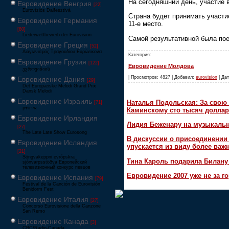
На сегодняшний день, участие в
Евровидение Венгрия
[22]
Eurovíziós Dalfesztivá
Страна будет принимать участи
Евровидение Германия
11-е место.
[80]
Liederwettbewerb der Eurovision
Самой результативной была поез
Евровидение Греция
[52]
Διαγωνισμός Τραγουδιού Ευρώεικονα
Категория:
Евровидение Грузия
[122]
Евровидение Молдова
ევროვიზიის
| Просмотров: 4827 | Добавил:
eurovision
| Дат
Евровидение Дания
[29]
Det Europæiske Melodi Grand Prix
Dansk Melodi
Евровидение Израиль
Наталья Подольская: За свою 
[71]
‏אירוויזיון
Каминскому сто тысяч доллар
Евровидение Ирландия
Лидия Беженару на музыкаль
[27]
The Late Late Show Eurosong
В дискуссии о присоединени
Евровидение Исландия
упускается из виду более ва
[21]
Söngvakeppni evrópskra
Тина Кароль подарила Билану
sjónvarpsstöðva Европейский
телевизионный конкурс певцов
Евровидение 2007 уже не за г
Евровидение Испания
[79]
Festival de la Canción de Eurovisión
Benidorm Fest
Евровидение Италия
[27]
Concorso Eurovisione della Canzone
San Remo
Евровидение Канада
[3]
CBC/Radio-Canada