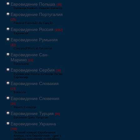
Евровидение Польша
[36]
Eurowizja Konkurs Piosenki Eurowizji
Евровидение Португалия
[25]
Festival Eurovisão da Canção
Евровидение Россия
[1062]
Европесня
Евровидение Румыния
[41]
Concursul Muzical Eurovision
Евровидение Сан-
Марино
[23]
Eurovisione
Евровидение Сербия
[39]
Еуровисион Pesma Evrovizije Песма
Евровизије
Евровидение Словакия
[13]
Eurovízia
Евровидение Словения
[26]
Pesem Evrovizije
Евровидение Турция
[66]
Eurovision Şarkı Yarışması
Евровидение Украина
[796]
Пісенний конкурс Євробачення
Конкурс пісні Євробачення - одне з
найбільш популярних телевізійних