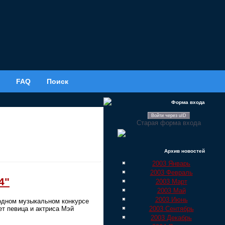
FAQ
Поиск
Форма входа
Войти через uID
Старая форма входа
Архив новостей
2003 Январь
2003 Февраль
4"
2003 Март
2003 Май
2003 Июнь
одном музыкальном конкурсе
2003 Сентябрь
ет певица и актриса Мэй
2003 Декабрь