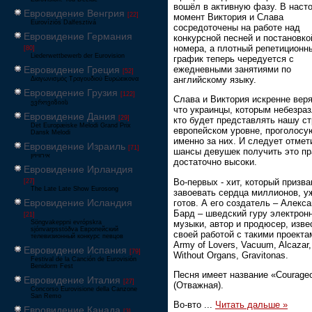
вошёл в активную фазу. В наст
Евровидение Венгрия
[22]
момент Виктория и Слава
Eurovíziós Dalfesztivá
сосредоточены на работе над
Евровидение Германия
конкурсной песней и постановко
номера, а плотный репетиционн
[80]
Liederwettbewerb der Eurovision
график теперь чередуется с
ежедневными занятиями по
Евровидение Греция
[52]
английскому языку.
Διαγωνισμός Τραγουδιού Ευρώεικονα
Евровидение Грузия
[122]
Слава и Виктория искренне веря
ევროვიზიის
что украинцы, которым небезраз
Евровидение Дания
[29]
кто будет представлять нашу ст
Det Europæiske Melodi Grand Prix
европейском уровне, проголосу
Dansk Melodi
именно за них. И следует отмет
Евровидение Израиль
[71]
шансы девушек получить это пр
‏אירוויזיון
достаточно высоки.
Евровидение Ирландия
Во-первых - хит, который призва
[27]
The Late Late Show Eurosong
завоевать сердца миллионов, у
Евровидение Исландия
готов. А его создатель – Алекс
Бард – шведский гуру электрон
[21]
музыки, автор и продюсер, изве
Söngvakeppni evrópskra
sjónvarpsstöðva Европейский
своей работой с такими проекта
телевизионный конкурс певцов
Army of Lovers, Vacuum, Alcazar,
Евровидение Испания
[79]
Without Organs, Gravitonas.
Festival de la Canción de Eurovisión
Benidorm Fest
Песня имеет название «Courage
Евровидение Италия
[27]
(Отважная).
Concorso Eurovisione della Canzone
San Remo
Во-вто
...
Читать дальше »
Евровидение Канада
[3]