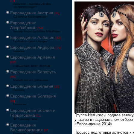
[17]
Eurovision – Australia Decides
Австралия решает
Евровидение Австрия
[24]
Ö3-Wecker Ö3 Будильник
Евровидение
Азербайджан
[549]
Avrovijn Avroviziya Mahnı Müsabiqəsi
Евровидение Албания
[32]
Festivali Evropian i Këngës
Евровидение Андорра
[15]
Eurovisió
Евровидение Армения
[228]
Եվրատեսիլ երգի մրցույթ
Евровидение Беларусь
[600]
Конкурс песні Еўрабачанне
Евровидение Бельгия
[24]
Eurosong
Евровидение Болгария
[26]
Евровизия
Евровидение Босния и
Группа НеАнгелы подала заявку
Герцеговина
[21]
участие в национальном отборе
BH Eurosong Show
«Евровидение 2014»
Евровидение
Великобритания
[67]
Процесс подготовки артистов к 
Eurovision: You Decide