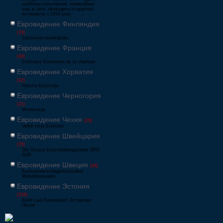
найбільш популярних телевізійних
шоу в світі, проводиться щорічно,
починаючи з 1956 року
Евровидение Финляндия
[33]
Eurovision laulukilpailu
Евровидение Франция
[49]
Concours Eurovision de la chanson
Евровидение Хорватия
[22]
Pjesma Eurovizije
Евровидение Черногория
[21]
Montevizija
Евровидение Чехия
[26]
Velká cena Eurovize
Евровидение Швейцария
[35]
Die Grosse Entscheidungsshow SRG
SSR
Евровидение Швеция
[48]
Eurovisionsschlagerfestivalen
Melodifestivalen
Евровидение Эстония
[226]
Eesti Laul Eurovisioon Эстонская
Песня