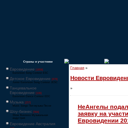
Страны и участники
Главная
»
Евровидение
[1858]
Eurovision Song Contest ESC
Новости Евровиден
Детское Евровидение
[878]
Junior Eurovision Song Contest JESC
Танцевальное
»
Евровидение
[106]
Eurovision Dance Contest EDC
Музыка
[257]
НеАнгелы пода
Music Songs Поп-музыка Песни
Шоу-бизнес
заявку на участи
[564]
Show Business Музыкальная
индустрия
Евровидении 20
Евровидение Австралия