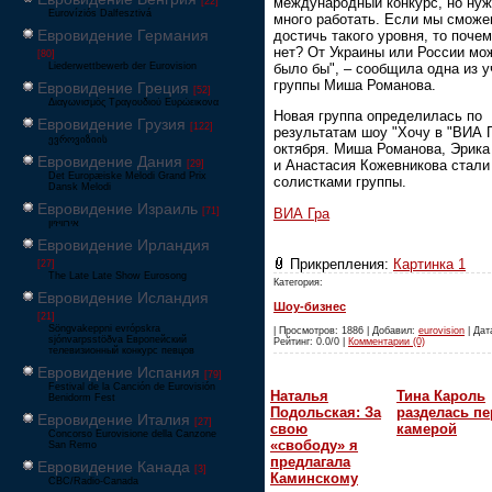
международный конкурс, но ну
[22]
Eurovíziós Dalfesztivá
много работать. Если мы смож
Евровидение Германия
достичь такого уровня, то почем
нет? От Украины или России мо
[80]
Liederwettbewerb der Eurovision
было бы", – сообщила одна из у
группы Миша Романова.
Евровидение Греция
[52]
Διαγωνισμός Τραγουδιού Ευρώεικονα
Новая группа определилась по
Евровидение Грузия
[122]
результатам шоу "Хочу в "ВИА Г
ევროვიზიის
октября. Миша Романова, Эрика
Евровидение Дания
и Анастасия Кожевникова стали
[29]
Det Europæiske Melodi Grand Prix
солистками группы.
Dansk Melodi
Евровидение Израиль
ВИА Гра
[71]
‏אירוויזיון
Евровидение Ирландия
Прикрепления:
Картинка 1
[27]
The Late Late Show Eurosong
Категория:
Евровидение Исландия
Шоу-бизнес
[21]
Söngvakeppni evrópskra
| Просмотров: 1886 | Добавил:
eurovision
| Дата
sjónvarpsstöðva Европейский
Рейтинг: 0.0/0 |
Комментарии (0)
телевизионный конкурс певцов
Евровидение Испания
[79]
Festival de la Canción de Eurovisión
Наталья
Тина Кароль
Benidorm Fest
Подольская: За
разделась пе
Евровидение Италия
[27]
свою
камерой
Concorso Eurovisione della Canzone
«свободу» я
San Remo
предлагала
Евровидение Канада
[3]
Каминскому
CBC/Radio-Canada