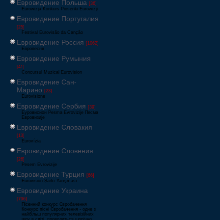
Евровидение Польша
[36]
Eurowizja Konkurs Piosenki Eurowizji
Евровидение Португалия
[25]
Festival Eurovisão da Canção
Евровидение Россия
[1062]
Европесня
Евровидение Румыния
[41]
Concursul Muzical Eurovision
Евровидение Сан-
Марино
[23]
Eurovisione
Евровидение Сербия
[39]
Еуровисион Pesma Evrovizije Песма
Евровизије
Евровидение Словакия
[13]
Eurovízia
Евровидение Словения
[26]
Pesem Evrovizije
Евровидение Турция
[66]
Eurovision Şarkı Yarışması
Евровидение Украина
[796]
Пісенний конкурс Євробачення
Конкурс пісні Євробачення - одне з
найбільш популярних телевізійних
шоу в світі, проводиться щорічно,