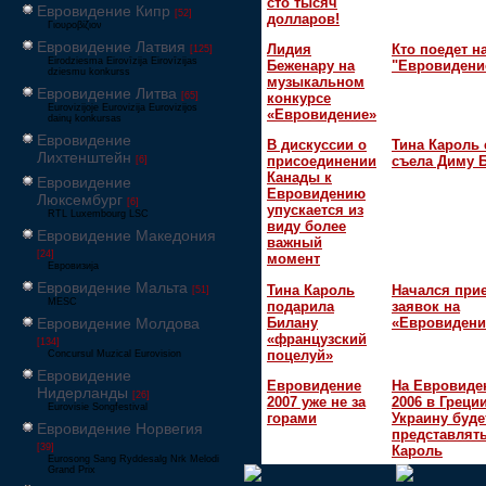
сто тысяч
Евровидение Кипр
[52]
долларов!
Γιουροβίζιον
Евровидение Латвия
Лидия
Кто поедет н
[125]
Eirodziesma Eirovīzija Eirovīzijas
Беженару на
"Евровидени
dziesmu konkurss
музыкальном
Евровидение Литва
[65]
конкурсе
Eurovizijoje Eurovizija Eurovizijos
«Евровидение»
dainų konkursas
Евровидение
В дискуссии о
Тина Кароль 
Лихтенштейн
присоединении
съела Диму 
[6]
Канады к
Евровидение
Евровидению
Люксембург
[6]
упускается из
RTL Luxembourg LSC
виду более
Евровидение Македония
важный
[24]
момент
Евровизија
Евровидение Мальта
Тина Кароль
Начался при
[51]
MESC
подарила
заявок на
Билану
«Евровидени
Евровидение Молдова
«французский
[134]
поцелуй»
Concursul Muzical Eurovision
Евровидение
Евровидение
На Евровиде
Нидерланды
[26]
2007 уже не за
2006 в Греци
Eurovisie Songfestival
горами
Украину буде
Евровидение Норвегия
представлять
[39]
Кароль
Eurosong Sang Ryddesalg Nrk Melodi
Grand Prix