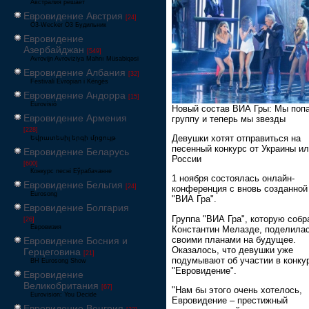
Австралия решает
Евровидение Австрия
[24]
Ö3-Wecker Ö3 Будильник
Евровидение
Азербайджан
[549]
Avrovijn Avroviziya Mahnı Müsabiqəsi
Евровидение Албания
[32]
Festivali Evropian i Këngës
Евровидение Андорра
[15]
Eurovisió
Новый состав ВИА Гры: Мы поп
Евровидение Армения
группу и теперь мы звезды
[228]
Девушки хотят отправиться на
Եվրատեսիլ երգի մրցույթ
песенный конкурс от Украины и
Евровидение Беларусь
России
[600]
Конкурс песні Еўрабачанне
1 ноября состоялась онлайн-
Евровидение Бельгия
[24]
конференция с вновь созданной
Eurosong
"ВИА Гра".
Евровидение Болгария
Группа "ВИА Гра", которую собр
[26]
Евровизия
Константин Мелазде, поделила
своими планами на будущее.
Евровидение Босния и
Оказалось, что девушки уже
Герцеговина
[21]
подумывают об участии в конку
BH Eurosong Show
"Евровидение".
Евровидение
Великобритания
[67]
"Нам бы этого очень хотелось,
Eurovision: You Decide
Евровидение – престижный
Евровидение Венгрия