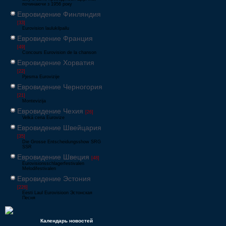
починаючи з 1956 року
Евровидение Финляндия
[33]
Eurovision laulukilpailu
Евровидение Франция
[49]
Concours Eurovision de la chanson
Евровидение Хорватия
[22]
Pjesma Eurovizije
Евровидение Черногория
[21]
Montevizija
Евровидение Чехия
[26]
Velká cena Eurovize
Евровидение Швейцария
[35]
Die Grosse Entscheidungsshow SRG
SSR
Евровидение Швеция
[48]
Eurovisionsschlagerfestivalen
Melodifestivalen
Евровидение Эстония
[226]
Eesti Laul Eurovisioon Эстонская
Песня
Календарь новостей