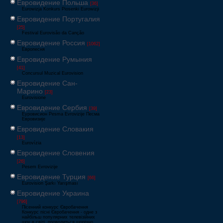
Евровидение Польша
[36]
Eurowizja Konkurs Piosenki Eurowizji
Евровидение Португалия
[25]
Festival Eurovisão da Canção
Евровидение Россия
[1062]
Европесня
Евровидение Румыния
[41]
Concursul Muzical Eurovision
Евровидение Сан-
Марино
[23]
Eurovisione
Евровидение Сербия
[39]
Еуровисион Pesma Evrovizije Песма
Евровизије
Евровидение Словакия
[13]
Eurovízia
Евровидение Словения
[26]
Pesem Evrovizije
Евровидение Турция
[66]
Eurovision Şarkı Yarışması
Евровидение Украина
[796]
Пісенний конкурс Євробачення
Конкурс пісні Євробачення - одне з
найбільш популярних телевізійних
шоу в світі, проводиться щорічно,