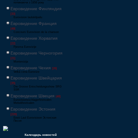
починаючи з 1956 року
Евровидение Финляндия
[33]
Eurovision laulukilpailu
Евровидение Франция
[49]
Concours Eurovision de la chanson
Евровидение Хорватия
[22]
Pjesma Eurovizije
Евровидение Черногория
[21]
Montevizija
Евровидение Чехия
[26]
Velká cena Eurovize
Евровидение Швейцария
[35]
Die Grosse Entscheidungsshow SRG
SSR
Евровидение Швеция
[48]
Eurovisionsschlagerfestivalen
Melodifestivalen
Евровидение Эстония
[226]
Eesti Laul Eurovisioon Эстонская
Песня
Календарь новостей