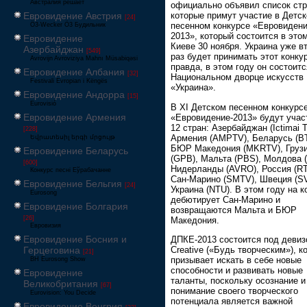
Австралия решает
официально объявил список стр
Евровидение Австрия
которые примут участие в Детс
[24]
песенном конкурсе «Евровиден
Ö3-Wecker Ö3 Будильник
2013», который состоится в этом
Евровидение
Киеве 30 ноября. Украина уже в
Азербайджан
[549]
раз будет принимать этот конку
Avrovijn Avroviziya Mahnı Müsabiqəsi
правда, в этом году он состоитс
Евровидение Албания
[32]
Национальном дворце искусств
Festivali Evropian i Këngës
«Украина».
Евровидение Андорра
[15]
Eurovisió
В XI Детском песенном конкурс
Евровидение Армения
«Евровидение-2013» будут учас
12 стран: Азербайджан (Ictimai T
[228]
Армения (AMPTV), Беларусь (B
Եվրատեսիլ երգի մրցույթ
БЮР Македония (MKRTV), Груз
Евровидение Беларусь
(GPB), Мальта (PBS), Молдова 
[600]
Нидерланды (AVRO), Россия (RT
Конкурс песні Еўрабачанне
Сан-Марино (SMTV), Швеция (SV
Евровидение Бельгия
[24]
Украина (NTU). В этом году на к
Eurosong
дебютирует Сан-Марино и
Евровидение Болгария
возвращаются Мальта и БЮР
[26]
Македония.
Евровизия
Евровидение Босния и
ДПКЕ-2013 состоится под девиз
Creative («Будь творческим»), к
Герцеговина
[21]
призывает искать в себе новые
BH Eurosong Show
способности и развивать новые
Евровидение
таланты, поскольку осознание и
Великобритания
[67]
понимание своего творческого
Eurovision: You Decide
потенциала является важной
Евровидение Венгрия