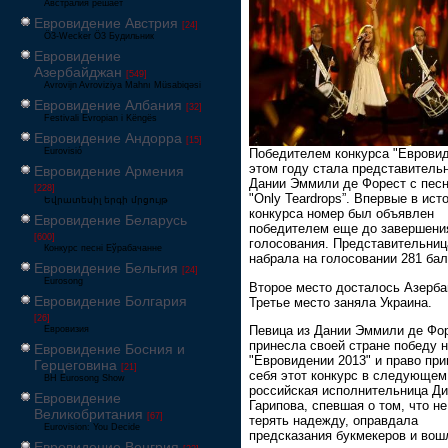
Австралия решает
Евровидение Австрия
[24]
Ö3-Wecker Ö3 Будильник
Евровидение
Азербайджан
[549]
Avrovijn Avroviziya Mahnı Müsabiqəsi
Евровидение Албания
[32]
Festivali Evropian i Këngës
Евровидение Андорра
[15]
Eurovisió
Победителем конкурса "Евровид
этом году стала представитель
Евровидение Армения
Дании Эммили де Форест с пес
[228]
"Only Teardrops”. Впервые в ист
Եվրատեսիլ երգի մրցույթ
конкурса номер был объявлен
Евровидение Беларусь
победителем еще до завершени
[600]
голосования. Представительниц
Конкурс песні Еўрабачанне
набрала на голосовании 281 бал
Евровидение Бельгия
[24]
Eurosong
Второе место досталось Азерба
Евровидение Болгария
Третье место заняла Украина.
[26]
Певица из Дании Эммили де Фо
Евровизия
принесла своей стране победу 
Евровидение Босния и
"Евровидении 2013" и право при
Герцеговина
[21]
себя этот конкурс в следующем 
BH Eurosong Show
российская исполнительница Д
Евровидение
Гарипова, спевшая о том, что не
Великобритания
[67]
терять надежду, оправдала
Eurovision: You Decide
предсказания букмекеров и вош
Евровидение Венгрия