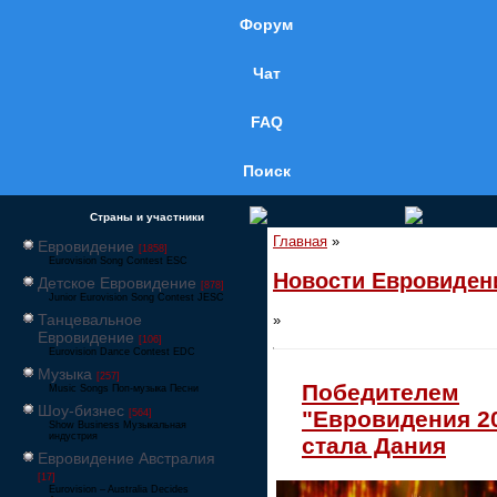
Форум
Чат
FAQ
Поиск
Страны и участники
Главная
»
Евровидение
[1858]
Eurovision Song Contest ESC
Новости Евровиден
Детское Евровидение
[878]
Junior Eurovision Song Contest JESC
Танцевальное
»
Евровидение
[106]
Eurovision Dance Contest EDC
Музыка
[257]
Победителем
Music Songs Поп-музыка Песни
Шоу-бизнес
"Евровидения 2
[564]
Show Business Музыкальная
индустрия
стала Дания
Евровидение Австралия
[17]
Eurovision – Australia Decides