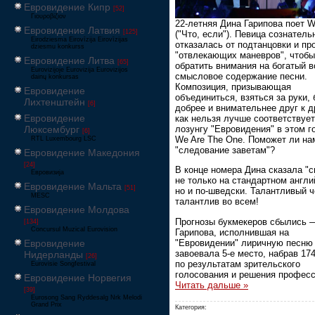
Евровидение Кипр
[52]
Γιουροβίζιον
22-летняя Дина Гарипова поет Wh
Евровидение Латвия
[125]
("Что, если"). Певица сознатель
Eirodziesma Eirovīzija Eirovīzijas
отказалась от подтанцовки и пр
dziesmu konkurss
"отвлекающих маневров", чтобы
Евровидение Литва
[65]
обратить внимания на богатый в
Eurovizijoje Eurovizija Eurovizijos
смысловое содержание песни.
dainų konkursas
Композиция, призывающая
Евровидение
объединиться, взяться за руки,
Лихтенштейн
[6]
добрее и внимательнее друг к д
Евровидение
как нельзя лучше соответствует
Люксембург
лозунгу "Евровидения" в этом г
[6]
We Are The One. Поможет ли на
RTL Luxembourg LSC
"следование заветам"?
Евровидение Македония
[24]
В конце номера Дина сказала "с
Евровизија
не только на стандартном англи
Евровидение Мальта
[51]
но и по-шведски. Талантливый 
MESC
талантлив во всем!
Евровидение Молдова
Прогнозы букмекеров сбылись 
[134]
Concursul Muzical Eurovision
Гарипова, исполнившая на
"Евровидении" лиричную песню 
Евровидение
завоевала 5-е место, набрав 17
Нидерланды
[26]
по результатам зрительского
Eurovisie Songfestival
голосования и решения профес
Евровидение Норвегия
Читать дальше »
[39]
Eurosong Sang Ryddesalg Nrk Melodi
Grand Prix
Категория: