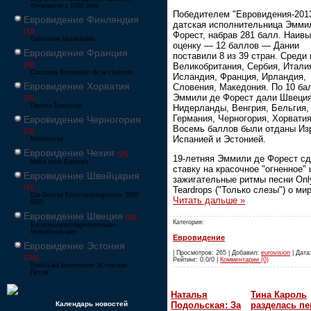
починаючи з 1956 року
Победителем "Евровидения-2013
Евровидение Финляндия
датская исполнительница Эмми
[33]
Форест, набрав 281 балл. Наив
Eurovision laulukilpailu
оценку — 12 баллов — Дании
Евровидение Франция
поставили 8 из 39 стран. Среди 
Великобритания, Сербия, Итали
[49]
Concours Eurovision de la chanson
Исландия, Франция, Ирландия,
Евровидение Хорватия
Словения, Македония. По 10 ба
Эммили де Форест дали Швеция
[22]
Pjesma Eurovizije
Нидерланды, Венгрия, Бельгия,
Германия, Черногория, Хорватия
Евровидение Черногория
Восемь баллов были отданы Из
[21]
Испанией и Эстонией.
Montevizija
Евровидение Чехия
[26]
19-летняя Эммили де Форест с
Velká cena Eurovize
ставку на красочное "огненное" 
Евровидение Швейцария
зажигательные ритмы песни Onl
[35]
Teardrops ("Только слезы") о ми
Die Grosse Entscheidungsshow SRG
Читать дальше »
SSR
Евровидение Швеция
[48]
Категория:
Eurovisionsschlagerfestivalen
Melodifestivalen
Евровидение
Евровидение Эстония
| Просмотров: 265 | Добавил:
eurovision
| Дата:
[226]
Рейтинг: 0.0/0 |
Комментарии (0)
Eesti Laul Eurovisioon Эстонская
Песня
Наталья
Тина Кароль
Подольская: За
разделась пе
Календарь новостей