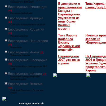
починаючи з 1956 року
В дискуссии о
Тина Кароль 
Евровидение Финляндия
присоединении
съела Диму 
Канады к
[33]
Eurovision laulukilpailu
Евровидению
Евровидение Франция
упускается из
виду более
[49]
важный
Concours Eurovision de la chanson
момент
Евровидение Хорватия
[22]
Тина Кароль
Начался при
Pjesma Eurovizije
подарила
заявок на
Евровидение Черногория
Билану
«Евровидени
[21]
«французский
Montevizija
поцелуй»
Евровидение Чехия
[26]
Velká cena Eurovize
Евровидение
На Евровиде
Евровидение Швейцария
2007 уже не за
2006 в Греци
горами
Украину буде
[35]
представлять
Die Grosse Entscheidungsshow SRG
SSR
Кароль
Евровидение Швеция
[48]
Eurovisionsschlagerfestivalen
Melodifestivalen
Евровидение Эстония
[226]
Eesti Laul Eurovisioon Эстонская
Песня
Календарь новостей