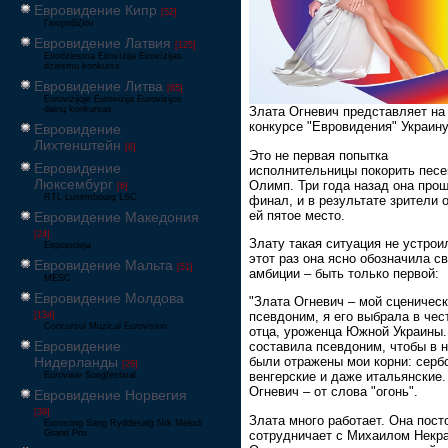
Евровидение Кипр
[52]
Γιουροβίζιον
Евровидение Латвия
[125]
Eirodziesma Eirovīzija Eirovīzijas
dziesmu konkurss
Евровидение Литва
[65]
Eurovizijoje Eurovizija Eurovizijos
dainų konkursas
Злата Огневич представляет на
конкурсе "Евровидения" Украину
Евровидение
Лихтенштейн
[6]
Это не первая попытка
Евровидение
исполнительницы покорить пес
Люксембург
Олимп. Три года назад она про
[6]
RTL Luxembourg LSC
финал, и в результате зрители 
ей пятое место.
Евровидение Македония
[24]
Злату такая ситуация не устроил
Евровизија
этот раз она ясно обозначила с
Евровидение Мальта
[51]
амбиции – быть только первой:
MESC
Евровидение Молдова
"Злата Огневич – мой сценичес
псевдоним, я его выбрала в чес
[134]
Concursul Muzical Eurovision
отца, уроженца Южной Украины.
Евровидение
составила псевдоним, чтобы в 
Нидерланды
были отражены мои корни: серб
[26]
венгерские и даже итальянские.
Eurovisie Songfestival
Огневич – от слова "огонь".
Евровидение Норвегия
[39]
Злата много работает. Она пост
Eurosong Sang Ryddesalg Nrk Melodi
сотрудничает с Михаилом Некр
Grand Prix