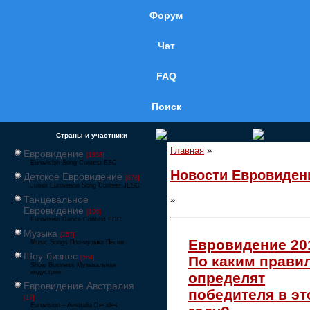
Форум
Чат
FAQ
Поиск
Страны и участники
Главная
»
Евровидение
[1858]
Eurovision Song Contest ESC
Новости Евровиден
Детское Евровидение
[878]
Junior Eurovision Song Contest JESC
Танцевальное
»
Евровидение
[106]
Eurovision Dance Contest EDC
Музыка
[257]
Евровидение 20
Music Songs Поп-музыка Песни
Шоу-бизнес
По каким прави
[564]
Show Business Музыкальная
индустрия
определят
Евровидение Австралия
победителя в э
[17]
Eurovision – Australia Decides