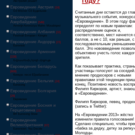
году?
Австралия решает
Евровидение Австрия
[24]
Ö3-Wecker Ö3 Будильник
Считанные дни остаются до гла
Евровидение
музыкального события, конкурс
«Евровидение». В этом году фа
Азербайджан
[549]
определят по новым правилам:
Avrovijn Avroviziya Mahnı Müsabiqəsi
распределение оценок и,
Евровидение Албания
[32]
соответственно, мест начнется 
Festivali Evropian i Këngës
баллов, а не с 10, как раньше, с
Евровидение Андорра
[15]
последовательным уменьшение
Eurovisió
балл. Это нововведение позвол
Евровидение Армения
объективно учесть голос каждог
[228]
зрителя.
Եվրատեսիլ երգի մրցույթ
Как показывает практика, стран
Евровидение Беларусь
участницы голосуют за соседей
[600]
мнению продюсеров с новыми
Конкурс песні Еўрабачанне
правилами этой тенденции при
Евровидение Бельгия
[24]
конец. Позитивно новость воспр
Eurosong
Филипп Киркоров, артист, знаю
Евровидение Болгария
в «Евровидении».
[26]
Евровизия
Филипп Киркоров, певец, продю
Евровидение Босния и
(запись в Twitter):
Герцеговина
[21]
BH Eurosong Show
На «Евровидении 2013» жёстко
изменили правила голосования!
Евровидение
Сделано специально, чтобы пре
Великобритания
[67]
«бабка за дедку, детку за репку»
Eurovision: You Decide
Молодцы.
Евровидение Венгрия