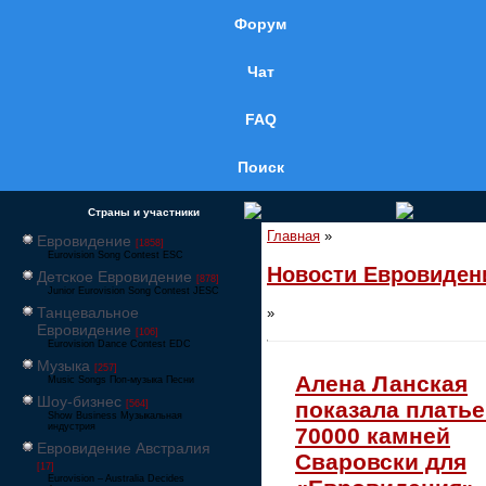
Форум
Чат
FAQ
Поиск
Страны и участники
Главная
»
Евровидение
[1858]
Eurovision Song Contest ESC
Новости Евровиден
Детское Евровидение
[878]
Junior Eurovision Song Contest JESC
Танцевальное
»
Евровидение
[106]
Eurovision Dance Contest EDC
Музыка
[257]
Алена Ланская
Music Songs Поп-музыка Песни
Шоу-бизнес
показала платье
[564]
Show Business Музыкальная
индустрия
70000 камней
Евровидение Австралия
Сваровски для
[17]
Eurovision – Australia Decides