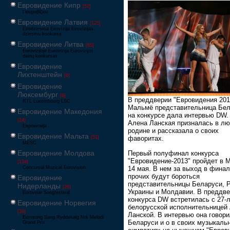
Евровидение Кипр
[52]
Γιουροβίζιον
Евровидение Латвия
[125]
Eirodziesma Eirovīzija Eirovīzijas
dziesmu konkurss
Евровидение Литва
[65]
Eurovizijoje Eurovizija Eurovizijos
dainų konkursas
Евровидение
Лихтенштейн
[6]
Евровидение
Люксембург
[6]
В преддверии "Евровидения 201
RTL Luxembourg LSC
Мальмё представительница Бе
Евровидение Македония
на конкурсе дала интервью DW.
[24]
Алена Ланская призналась в лю
Евровизија
родине и рассказала о своих
Евровидение Мальта
[51]
фаворитах.
MESC
Евровидение Молдова
Первый полуфинал конкурса
"Евровидение-2013" пройдет в 
[134]
14 мая. В нем за выход в фина
Concursul Muzical Eurovision
прочих будут бороться
Евровидение
представительницы Беларуси, Р
Нидерланды
[26]
Украины и Молдавии. В преддв
Eurovisie Songfestival
конкурса DW встретилась с 27-
Евровидение Норвегия
белорусской исполнительницей
[39]
Ланской. В интервью она говори
Eurosong Sang Ryddesalg Nrk Melodi
Беларуси и о в своих музыкаль
Grand Prix