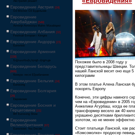
«Евровидения»
Австралия решает
Евровидение Австрия
[24]
Ö3-Wecker Ö3 Будильник
Евровидение
Азербайджан
[549]
Avrovijn Avroviziya Mahnı Müsabiqəsi
Евровидение Албания
[32]
Festivali Evropian i Këngës
Евровидение Андорра
[15]
Eurovisió
Евровидение Армения
[228]
Եվրատեսիլ երգի մրցույթ
Похожее было в 2008 году у
Евровидение Беларусь
представительницы Швеции. Тол
нашей Ланской весит оно еще 5
[600]
Конкурс песні Еўрабачанне
килограмм
Евровидение Бельгия
[24]
В этом платье Алена Ланская б
Eurosong
покорять Европу
Евровидение Болгария
[26]
Конечно, эти цифры намного ск
Евровизия
чем на «Евровидении» в 2005 го
Евровидение Босния и
Анжелики Агурбаш, когда ее пла
Герцеговина
трансформер весело аж 40 кило
[21]
BH Eurosong Show
украшено десятками бриллианто
золотом, но не менее эффектно
Евровидение
Великобритания
[67]
Стоит платьице Ланской, как ра
Eurovision: You Decide
«Комсомолке» продюсер певиц
Евровидение Венгрия