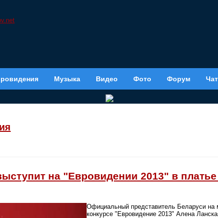
вровидения
Музыка
Видео
Фото
Форум
Чат
ия
ыступит на "Евровидении 2013" в платье 
Официальный представитель Беларуси на
конкурсе "Евровидение 2013" Алена Ланская