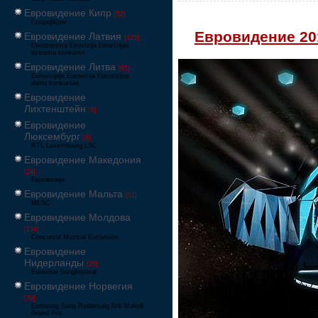
Евровидение Кипр
[52]
Γιουροβίζιον
Евровидение 20
Евровидение Латвия
[125]
Eirodziesma Eirovīzija Eirovīzijas
dziesmu konkurss
Евровидение Литва
[65]
Eurovizijoje Eurovizija Eurovizijos
dainų konkursas
Евровидение
Лихтенштейн
[6]
Евровидение
Люксембург
[6]
RTL Luxembourg LSC
Евровидение Македония
[24]
Евровизија
Евровидение Мальта
[51]
MESC
Евровидение Молдова
[134]
Concursul Muzical Eurovision
Евровидение
Нидерланды
[26]
Eurovisie Songfestival
Евровидение Норвегия
[39]
Eurosong Sang Ryddesalg Nrk Melodi
Grand Prix