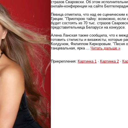
стразов Сваровски. Об этом исполнительни
онлайн-конференции на сайте Белтелеради
Певица отметила, что над ее сценическим 
Греции. "Приоткрою тайну: возможно, если 
будет состоять из 70 тыс. стразов Сваровск
представительница Беларуси на конкурсе.
Алена Ланская также сообщила, что к меж
готовить стилисты и визажисты, которые р
Колдуном, Филиппом Киркоровым. "Песня о
танцевальная, ярка
...
Читать дальше »
Прикрепления:
Картинка 1
·
Картинка 2
·
Кар