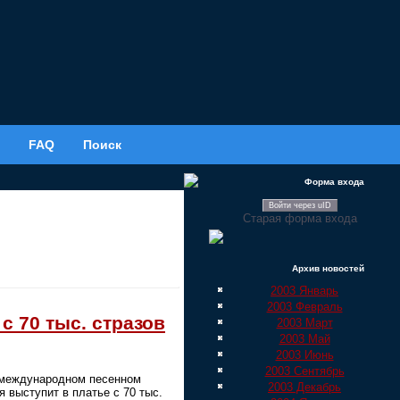
FAQ
Поиск
Форма входа
Войти через uID
Старая форма входа
Архив новостей
2003 Январь
2003 Февраль
с 70 тыс. стразов
2003 Март
2003 Май
2003 Июнь
2003 Сентябрь
 международном песенном
2003 Декабрь
 выступит в платье с 70 тыс.