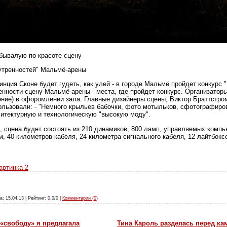
бывалую по красоте сцену
утренностей" Мальмё-арены
инция Сконе будет гудеть, как улей - в городе Мальмё пройдет конкурс
нности сцену Мальмё-арены - места, где пройдет конкурс. Организатор
жение) в офоромлении зала. Главные дизайнеры сцены, Виктор Браттстро
пользовали: - "Немного крыльев бабочки, фото мотыльков, сфотографир
итектурную и технологическую "высокую моду".
, сцена будет состоять из 210 динамиков, 800 ламп, управляемых компь
м, 40 километров кабеля, 24 километра сигнального кабеля, 12 лайтбок
артинка 2
а: 15.04.13 | Рейтинг: 0.0/0 |
Комментарии (0)
«свободу» я предлагала
Тина Кароль разделась перед ка