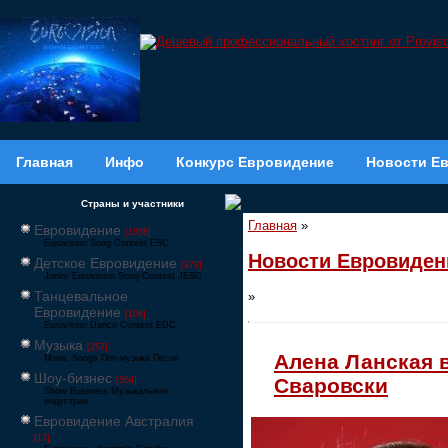
Главная
Инфо
Конкурс Евровидение
Новости Е
Страны и участники
Главная
»
Евровидение
[1858]
Eurovision Song Contest ESC
Новости Евровиден
Детское Евровидение
[878]
Junior Eurovision Song Contest JESC
Танцевальное
»
Евровидение
[106]
Eurovision Dance Contest EDC
Музыка
[257]
Алена Ланская в
Music Songs Поп-музыка Песни
Шоу-бизнес
Сваровски
[564]
Show Business Музыкальная
индустрия
Евровидение Австралия
[17]