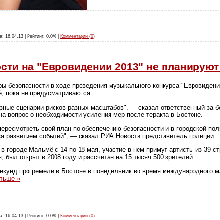
а: 16.04.13 | Рейтинг: 0.0/0 |
Комментарии (0)
сти на "Евровидении 2013" не планируют
ы безопасности в ходе проведения музыкального конкурса "Евровидение
, пока не предусматриваются.
ные сценарии рисков разных масштабов", — сказал ответственный за б
на вопрос о необходимости усиления мер после теракта в Бостоне.
ересмотреть свой план по обеспечению безопасности и в городской пол
а развитием событий", — сказал РИА Новости представитель полиции.
в городе Мальмё с 14 по 18 мая, участие в нем примут артисты из 39 с
 был открыт в 2008 году и рассчитан на 15 тысяч 500 зрителей.
секунд прогремели в Бостоне в понедельник во время международного м
льше »
а: 16.04.13 | Рейтинг: 0.0/0 |
Комментарии (0)