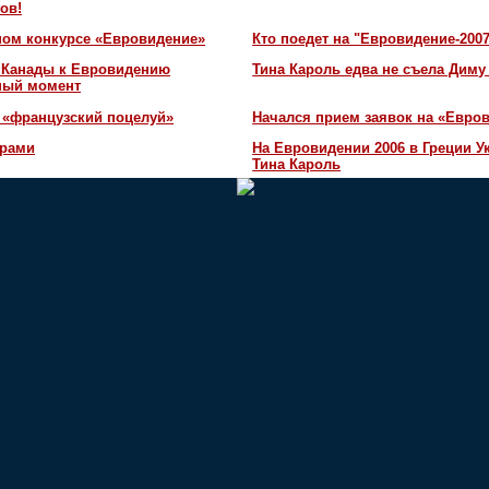
ов!
ном конкурсе «Евровидение»
Кто поедет на "Евровидение-200
и Канады к Евровидению
Тина Кароль едва не съела Диму
жный момент
 «французский поцелуй»
Начался прием заявок на «Евров
орами
На Евровидении 2006 в Греции У
Тина Кароль