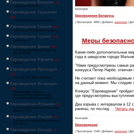
Евровидение Венгрия
[22]
Eurovíziós Dalfesztivá
Категория:
Евровидение Германия
Евровидение Беларусь
[80]
Liederwettbewerb der Eurovision
| Просмотров: 4800 | Добавил:
eurovision
| Дат
Евровидение Греция
[52]
Διαγωνισμός Τραγουδιού Ευρώεικονα
Евровидение Грузия
[122]
Меры безопасно
ევროვიზიის
Евровидение Дания
[29]
Det Europæiske Melodi Grand Prix
Какие-либо дополнительные мер
Dansk Melodi
года в шведском городе Мальмё
Евровидение Израиль
[71]
‏אירוויזיון
"Нами предусмотрены самые раз
Евровидение Ирландия
конкурса Петер Нарбе, отвечая 
[27]
Не считают пока необходимым п
The Late Late Show Eurosong
на данный момент. Мы следим з
Евровидение Исландия
[21]
Конкурс "Евровидение" пройдет 
Söngvakeppni evrópskra
sjónvarpsstöðva Европейский
где предусмотрены выступления,
телевизионный конкурс певцов
Евровидение Испания
Два взрыва с интервалом в 12 
[79]
Festival de la Canción de Eurovisión
ранены, по послед
...
Читать да
Benidorm Fest
Евровидение Италия
[27]
Категория:
Concorso Eurovisione della Canzone
San Remo
Евровидение
Евровидение Канада
[3]
| Просмотров: 1546 | Добавил:
eurovision
| Дат
CBC/Radio-Canada