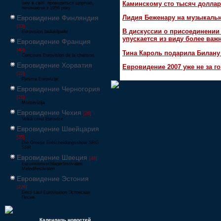
Каминскому сто тысяч доллар
шоу в світі, проводиться щорічно,
починаючи з 1956 року
Евровидение Финляндия
Лидия Беженару на музыкаль
[33]
В дискуссии о присоединени
Eurovision laulukilpailu
упускается из виду более ва
Евровидение Франция
[49]
Тина Кароль подарила Билану
Concours Eurovision de la chanson
Евровидение Хорватия
Евровидение 2007 уже не за г
[22]
Pjesma Eurovizije
Евровидение Черногория
[21]
Montevizija
Евровидение Чехия
[26]
Velká cena Eurovize
Евровидение Швейцария
[35]
Die Grosse Entscheidungsshow SRG
SSR
Евровидение Швеция
[48]
Eurovisionsschlagerfestivalen
Melodifestivalen
Евровидение Эстония
[226]
Eesti Laul Eurovisioon Эстонская
Песня
Календарь новостей