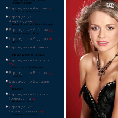
Eurovision – Australia Decides
Австралия решает
Евровидение Австрия
[24]
Ö3-Wecker Ö3 Будильник
Евровидение
Азербайджан
[549]
Avrovijn Avroviziya Mahnı Müsabiqəsi
Евровидение Албания
[32]
Festivali Evropian i Këngës
Евровидение Андорра
[15]
Eurovisió
Евровидение Армения
[228]
Եվրատեսիլ երգի մրցույթ
Евровидение Беларусь
[600]
Конкурс песні Еўрабачанне
Евровидение Бельгия
[24]
Eurosong
Евровидение Болгария
[26]
Евровизия
Евровидение Босния и
Герцеговина
[21]
BH Eurosong Show
Евровидение
Великобритания
[67]
Eurovision: You Decide