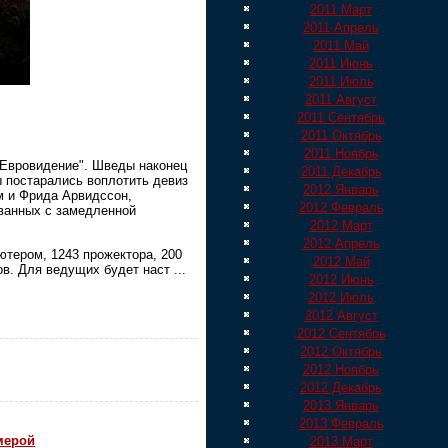
2011 Март
2011 Апрель
2011 Май
2011 Июнь
2011 Июль
2011 Август
2011 Сентябрь
2011 Октябрь
2011 Ноябрь
 "Евровидение". Шведы наконец
2011 Декабрь
ы постарались воплотить девиз
2012 Январь
м и Фрида Арвидссон,
2012 Февраль
ованных с замедленной
2012 Март
2012 Апрель
ютером, 1243 прожектора, 200
2012 Май
сов. Для ведущих будет наст
...
2012 Июнь
2012 Июль
2012 Август
2012 Сентябрь
2012 Октябрь
2012 Ноябрь
2012 Декабрь
2013 Январь
2013 Февраль
мерой
2013 Март