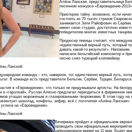
Алёна Ланская, представительница Бе
песенном конкурсе «Евровидение-2013»
Приоткрою тайну: возможно, если ничег
состоять из 70 тысяч стразов Сваровск
занимается Зили Райофович из Сербии.
имеет свою студию, достаточно известн
победителем многих известных танцева
Продюсер певицы считает, что междуна
«единственный верный путь, который п
давать какой-то результат». Напомним,
написали бельгийский композитор и бри
песню снял турецкий клипмейкер.
ёны Ланской:
ународная команда – это, наверное, тот единственно верный путь, кот
льтат. В команде есть представители Бельгии, Сербии, Турции, Беларуси
частия в «Евровидении», что только не придумывали артисты. На белор
м и «гарэлкай», Руслан Алехно предлагал переодеться в фирменное ни
мов угощал мороженым и глазированными творожками. В этом году на 
езентует шоколад, конфеты, зефир, всё с логотипом «Алёна Ланская». 
 успеха на «Евровидении».
ёны Ланской:
Вечеринка пройдет в официальном евроклу
проводить свои официальные мероприяти
забронировали время на 11 мая. Будет мно