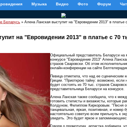
вровидения
Музыка
Видео
Фото
Форум
Чат
е Беларусь
» Алена Ланская выступит на "Евровидении 2013" в платье с
упит на "Евровидении 2013" в платье с 70 т
Официальный представитель Беларуси на
конкурсе "Евровидение 2013" Алена Ланская
стразов Сваровски. Об этом исполнительни
онлайн-конференции на сайте Белтелеради
Певица отметила, что над ее сценическим 
Греции. "Приоткрою тайну: возможно, если н
будет состоять из 70 тыс. стразов Сваровск
представительница Беларуси на конкурсе.
Алена Ланская также сообщила, что к меж
готовить стилисты и визажисты, которые р
Колдуном, Филиппом Киркоровым. "Песня о
танцевальная, яркая, позитивная, и номер б
настоятельно советую всем прильнуть к экр
увидеть. Это будет яркое и запоминающееся
Говоря о промотурах, артистка добавила, ч