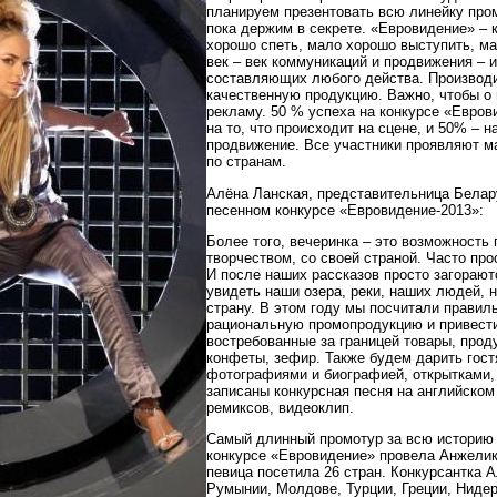
планируем презентовать всю линейку про
пока держим в секрете. «Евровидение» – 
хорошо спеть, мало хорошо выступить, ма
век – век коммуникаций и продвижения – и
составляющих любого действа. Производи
качественную продукцию. Важно, чтобы о 
рекламу. 50 % успеха на конкурсе «Евров
на то, что происходит на сцене, и 50% – 
продвижение. Все участники проявляют м
по странам.
Алёна Ланская, представительница Бела
песенном конкурсе «Евровидение-2013»:
Более того, вечеринка – это возможность
творчеством, со своей страной. Часто про
И после наших рассказов просто загорают
увидеть наши озера, реки, наших людей, 
страну. В этом году мы посчитали правил
рациональную промопродукцию и привест
востребованные за границей товары, прод
конфеты, зефир. Также будем дарить гос
фотографиями и биографией, открытками,
записаны конкурсная песня на английском
ремиксов, видеоклип.
Самый длинный промотур за всю историю 
конкурсе «Евровидение» провела Анжелика
певица посетила 26 стран. Конкурсантка 
Румынии, Молдове, Турции, Греции, Нидер