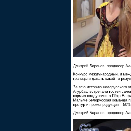
Дмитрий Баранов, продюсер Ал
Конкурс международный, и межд
границы и давать какой-то резу
За всю историю белорусского у
Агурбаш встречала гостей сало
кормил колдунами, а Пётр Елфи
Мальмё белорусская команда пр
протур и промопродукция – 50%
Дмитрий Баранов, продюсер Ал