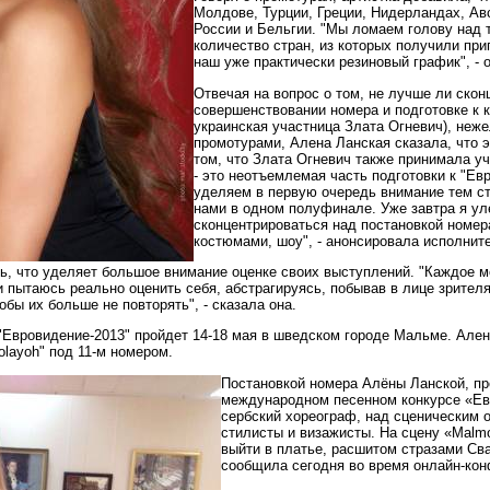
Молдове, Турции, Греции, Нидерландах, Авс
России и Бельгии. "Мы ломаем голову над 
количество стран, из которых получили при
наш уже практически резиновый график", - 
Отвечая на вопрос о том, не лучше ли скон
совершенствовании номера и подготовке к к
украинская участница Злата Огневич), неже
промотурами, Алена Ланская сказала, что э
том, что Злата Огневич также принимала у
- это неотъемлемая часть подготовки к "Ев
уделяем в первую очередь внимание тем ст
нами в одном полуфинале. Уже завтра я ул
сконцентрироваться над постановкой номера
костюмами, шоу", - анонсировала исполнит
ь, что уделяет большое внимание оценке своих выступлений. "Каждое м
 пытаюсь реально оценить себя, абстрагируясь, побывав в лице зрителя
обы их больше не повторять", - сказала она.
Евровидение-2013" пройдет 14-18 мая в шведском городе Мальме. Ален
layoh" под 11-м номером.
Постановкой номера Алёны Ланской, п
международном песенном конкурсе «Ев
сербский хореограф, над сценическим 
стилисты и визажисты. На сцену «Malm
выйти в платье, расшитом стразами Св
сообщила сегодня во время онлайн-кон