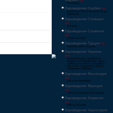
[23]
Eurovisione
Евровидение Сербия
[39]
Еуровисион Pesma Evrovizije Песма
Евровизије
Евровидение Словакия
[13]
Eurovízia
Евровидение Словения
[26]
Pesem Evrovizije
Евровидение Турция
[66]
Eurovision Şarkı Yarışması
Евровидение Украина
[796]
Пісенний конкурс Євробачення
Конкурс пісні Євробачення - одне з
найбільш популярних телевізійних
шоу в світі, проводиться щорічно,
починаючи з 1956 року
Евровидение Финляндия
[33]
Eurovision laulukilpailu
Евровидение Франция
[49]
Concours Eurovision de la chanson
Евровидение Хорватия
[22]
Pjesma Eurovizije
Евровидение Черногория