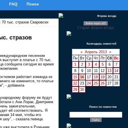
FAQ
Поиск
Форма входа
 70 тыс. стразов Сваровски
Войти через uID
Старая форма входа
ыс. стразов
Календарь новостей
«
Апрель 2013
»
 международном песенном
Пн
Вт
Ср
Чт
Пт
Сб
Вс
 выступит в платье с 70 тыс.
ца сообщила сегодня во время
1
2
3
4
5
6
7
окомпании.
8
9
10
11
12
13
14
костюмом работает команда из
15
16
17
18
19
20
21
ичего не изменится, то платье
22
23
24
25
26
27
28
и", - добавила
29
30
дународному форуму ее будут
аботали с Ани Лорак, Дмитрием
чень зажигательная,
Поиск по новостям
удет ей соответствовать. Я
анам 14 мая, чтобы его
 шоу", - сказала певица.
то уже выступила в Румынии,