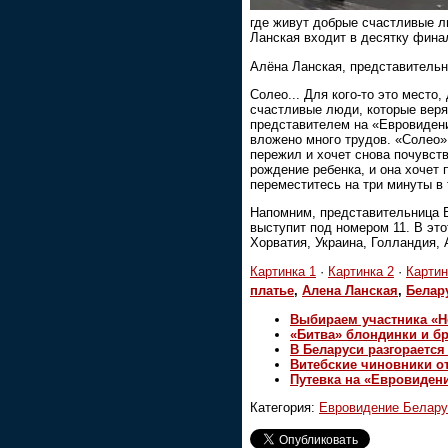
где живут добрые счастливые л
Ланская входит в десятку фина
Алёна Ланская, представитель
Солео... Для кого-то это место,
счастливые люди, которые верят
представителем на «Евровидении
вложено много трудов. «Солео» 
пережил и хочет снова почувст
рождение ребенка, и она хочет 
переместитесь на три минуты в 
Напомним, представительница Б
выступит под номером 11. В это
Хорватия, Украина, Голландия, 
Картинка 1
·
Картинка 2
·
Картин
платье
,
Алена Ланская
,
Белар
Выбираем участника «Н
«Битва» блондинки и бр
В Беларуси разгораетс
Витебские чиновники от
Путевка на «Евровиден
Категория:
Евровидение Белару