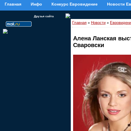
Главная
Инфо
Конкурс Евровидение
Новости Е
Друзья сайта
Главная
»
Новости
»
Евровидени
Алена Ланская выст
Сваровски