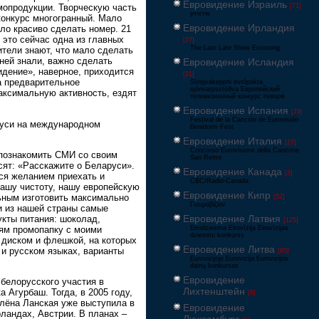
Евровидение Израиль
[71]
мопродукции. Творческую часть
‏אירוויזיון
конкурс многогранный. Мало
Евровидение Ирландия
ло красиво сделать номер. 21
 это сейчас одна из главных
[27]
The Late Late Show Eurosong
тели знают, что мало сделать
ней знали, важно сделать
Евровидение Исландия
идение», наверное, приходится
[21]
на предварительное
Söngvakeppni evrópskra
sjónvarpsstöðva Европейский
аксимальную активность, ездят
телевизионный конкурс певцов
Евровидение Испания
[79]
Festival de la Canción de Eurovisión
руси на международном
Benidorm Fest
Евровидение Италия
[27]
Concorso Eurovisione della Canzone
 познакомить СМИ со своим
San Remo
сят: «Расскажите о Беларуси».
Евровидение Канада
[3]
ся желанием приехать и
CBC/Radio-Canada
нашу чистоту, нашу европейскую
Евровидение Кипр
ьным изготовить максимально
[52]
Γιουροβίζιον
и из нашей страны самые
Евровидение Латвия
укты питания: шоколад,
[125]
тям промопапку с моими
Eirodziesma Eirovīzija Eirovīzijas
dziesmu konkurss
 диском и флешкой, на которых
Евровидение Литва
 и русском языках, варианты
[65]
Eurovizijoje Eurovizija Eurovizijos
dainų konkursas
Евровидение
белорусского участия в
Лихтенштейн
 Агурбаш. Тогда, в 2005 году,
[6]
Алёна Ланская уже выступила в
Евровидение
ландах, Австрии. В планах –