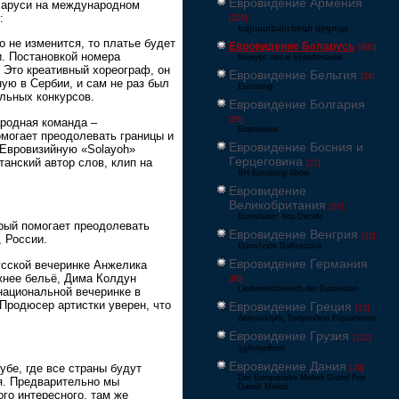
Евровидение Армения
ларуси на международном
:
[228]
Եվրատեսիլ երգի մրցույթ
о не изменится, то платье будет
Евровидение Беларусь
[600]
и. Постановкой номера
Конкурс песні Еўрабачанне
 Это креативный хореограф, он
Евровидение Бельгия
[24]
ую в Сербии, и сам не раз был
Eurosong
льных конкурсов.
Евровидение Болгария
[26]
родная команда –
Евровизия
омогает преодолевать границы и
Евровидение Босния и
 Евровизийную «Solayoh»
Герцеговина
танский автор слов, клип на
[21]
BH Eurosong Show
Евровидение
Великобритания
[67]
Eurovision: You Decide
орый помогает преодолевать
Евровидение Венгрия
[22]
, России.
Eurovíziós Dalfesztivá
Евровидение Германия
усской вечеринке Анжелика
жнее бельё, Дима Колдун
[80]
Liederwettbewerb der Eurovision
национальной вечеринке в
Продюсер артистки уверен, что
Евровидение Греция
[52]
Διαγωνισμός Τραγουδιού Ευρώεικονα
Евровидение Грузия
[122]
ევროვიზიის
Евровидение Дания
бе, где все страны будут
[29]
Det Europæiske Melodi Grand Prix
я. Предварительно мы
Dansk Melodi
го интересного, там же