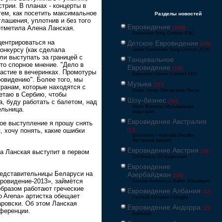
трии. В планах - концерты в
тем, как посетить максимальное
Разделы новостей
глашения, уплотнив и без того
Евровидение
отметила Алена Ланская.
[1858]
Eurovision Song Contest ESC
центрироваться на
Детское Евровидение
[878]
онкурсу (как сделала
Junior Eurovision Song Contest JESC
ли выступать за границей с
Танцевальное
то спорное мнение. "Дело в
Евровидение
[106]
частие в вечеринках. Промотуры
Eurovision Dance Contest EDC
ровидению". Более того, мы
Музыка
[257]
ранам, которые находятся с
Music Songs Поп-музыка Песни
етаю в Сербию, чтобы
Шоу-бизнес
, буду работать с балетом, над
[564]
Show Business Музыкальная
ельница.
индустрия
Евровидение Австралия
ое выступление я прошу снять
, хочу понять, какие ошибки
[17]
Eurovision – Australia Decides
Австралия решает
Евровидение Австрия
а Ланская выступит в первом
[24]
Ö3-Wecker Ö3 Будильник
Евровидение
редставительницы Беларуси на
Азербайджан
[549]
ровидение-2013», займётся
Avrovijn Avroviziya Mahnı Müsabiqəsi
образом работают греческие
Евровидение Албания
[32]
o Arena» артистка обещает
Festivali Evropian i Këngës
аровски. Об этом Ланская
Евровидение Андорра
[15]
ференции.
Eurovisió