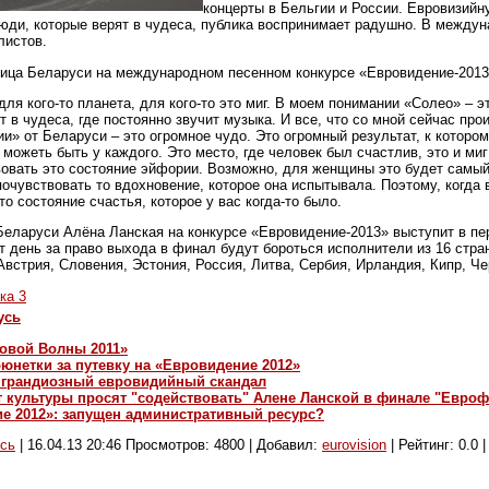
концерты в Бельгии и России. Евровизийн
юди, которые верят в чудеса, публика воспринимает радушно. В междун
листов.
ница Беларуси на международном песенном конкурсе «Евровидение-2013
 для кого-то планета, для кого-то это миг. В моем понимании «Солео» – 
 в чудеса, где постоянно звучит музыка. И все, что со мной сейчас прои
» от Беларуси – это огромное чудо. Это огромный результат, к котором
можеть быть у каждого. Это место, где человек был счастлив, это и миг
вовать это состояние эйфории. Возможно, для женщины это будет самый
почувствовать то вдохновение, которое она испытывала. Поэтому, когд
то состояние счастья, которое у вас когда-то было.
еларуси Алёна Ланская на конкурсе «Евровидение-2013» выступит в п
т день за право выхода в финал будут бороться исполнители из 16 стра
Австрия, Словения, Эстония, Россия, Литва, Сербия, Ирландия, Кипр, Ч
ка 3
усь
овой Волны 2011»
юнетки за путевку на «Евровидение 2012»
я грандиозный евровидийный скандал
 культуры просят "содействовать" Алене Ланской в финале "Евроф
ие 2012»: запущен административный ресурс?
сь
|
16.04.13 20:46
Просмотров: 4800 | Добавил:
eurovision
| Рейтинг: 0.0 