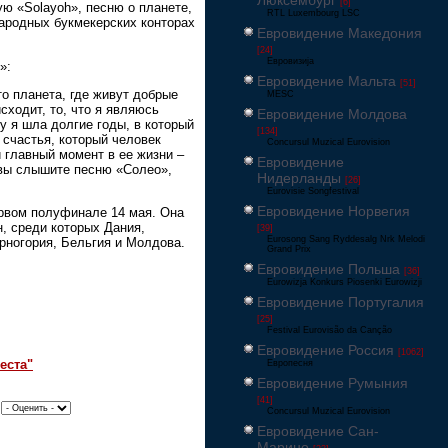
Люксембург
[6]
ую «Solayoh», песню о планете,
RTL Luxembourg LSC
ародных букмекерских конторах
Евровидение Македония
[24]
Евровизија
»:
Евровидение Мальта
[51]
это планета, где живут добрые
MESC
сходит, то, что я являюсь
Евровидение Молдова
у я шла долгие годы, в который
[134]
 счастья, который человек
Concursul Muzical Eurovision
 главный момент в ее жизни –
Евровидение
а вы слышите песню «Солео»,
Нидерланды
[26]
Eurovisie Songfestival
Евровидение Норвегия
ервом полуфинале 14 мая. Она
н, среди которых Дания,
[39]
Eurosong Sang Ryddesalg Nrk Melodi
ерногория, Бельгия и Молдова.
Grand Prix
Евровидение Польша
[36]
Eurowizja Konkurs Piosenki Eurowizji
Евровидение Португалия
[25]
Festival Eurovisão da Canção
Евровидение Россия
[1062]
еста"
Европесня
Евровидение Румыния
[41]
|
Concursul Muzical Eurovision
Евровидение Сан-
Марино