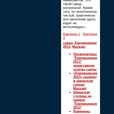
иммигрантов. Это
такой город-
космополит. Кроме
того, он экологически
чистый, практически
все население здесь
ездит на
велосипедах».
Картинка 1
·
Картинка
2
сцена
,
Евровидение
2013
,
Мальме
Организаторы
"Евровидения
2013"
представили
эскизы сцены
«Евровидение
2013» пройдет
в шведском
городе
Мальмё
Шведская
столица не
примет
"Евровидение
2013"
Изменены