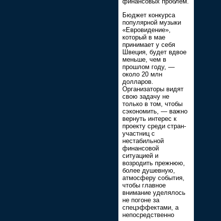
финансовых проблем.
Бюджет конкурса
популярной музыки
«Евровидение»,
который в мае
принимает у себя
Швеция, будет вдвое
меньше, чем в
прошлом году, —
около 20 млн
долларов.
Организаторы видят
свою задачу не
только в том, чтобы
сэкономить, — важно
вернуть интерес к
проекту среди стран-
участниц с
нестабильной
финансовой
ситуацией и
возродить прежнюю,
более душевную,
атмосферу события,
чтобы главное
внимание уделялось
не погоне за
спецэффектами, а
непосредственно