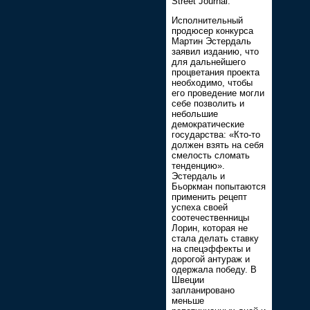
Street Journal.
Исполнительный
продюсер конкурса
Мартин Эстердаль
заявил изданию, что
для дальнейшего
процветания проекта
необходимо, чтобы
его проведение могли
себе позволить и
небольшие
демократические
государства: «Кто-то
должен взять на себя
смелость сломать
тенденцию».
Эстердаль и
Бьоркман попытаются
применить рецепт
успеха своей
соотечественницы
Лорин, которая не
стала делать ставку
на спецэффекты и
дорогой антураж и
одержала победу. В
Швеции
запланировано
меньше