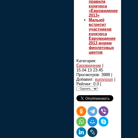
правила
конкурса
«Евровидение
2013»
Мальмё
встретит
участников
конкурса
Евровидение
2013 морем
фиолетовых
цветов
Категория:
Евровидение
|
15.04.13 23:45
Просмотров: 3988 |
Добавил:
eurovision
|
Рейтинг: 0.0 |