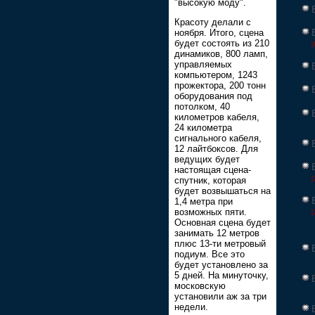
"высокую моду".
Красоту делали с
ноября. Итого, сцена
будет состоять из 210
[
динамиков, 800 ламп,
управляемых
компьютером, 1243
прожектора, 200 тонн
оборудования под
потолком, 40
километров кабеля,
24 километра
сигнального кабеля,
12 лайтбоксов. Для
ведущих будет
настоящая сцена-
спутник, которая
[
будет возвышаться на
1,4 метра при
возможных пяти.
[
Основная сцена будет
занимать 12 метров
плюс 13-ти метровый
подиум. Все это
будет установлено за
5 дней. На минуточку,
московскую
установили аж за три
недели.