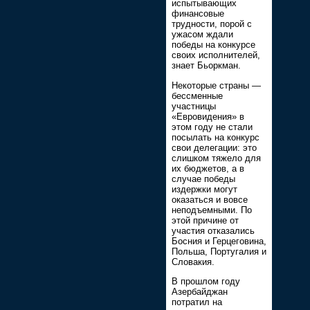
испытывающих
финансовые
трудности, порой с
ужасом ждали
победы на конкурсе
своих исполнителей,
знает Бьоркман.
Некоторые страны —
бессменные
участницы
«Евровидения» в
этом году не стали
посылать на конкурс
свои делегации: это
слишком тяжело для
их бюджетов, а в
случае победы
издержки могут
оказаться и вовсе
неподъемными. По
этой причине от
участия отказались
Босния и Герцеговина,
Польша, Португалия и
Словакия.
В прошлом году
Азербайджан
потратил на