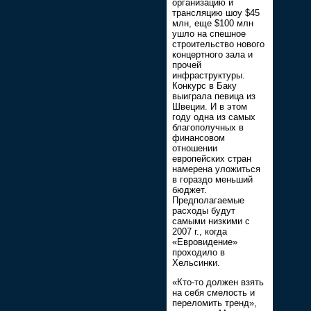
организацию и
трансляцию шоу $45
млн, еще $100 млн
ушло на спешное
строительство нового
концертного зала и
прочей
инфраструктуры.
Конкурс в Баку
выиграла певица из
Швеции. И в этом
году одна из самых
благополучных в
финансовом
отношении
европейских стран
намерена уложиться
в гораздо меньший
бюджет.
Предполагаемые
расходы будут
самыми низкими с
2007 г., когда
«Евровидение»
проходило в
Хельсинки.
«Кто-то должен взять
на себя смелость и
переломить тренд»,