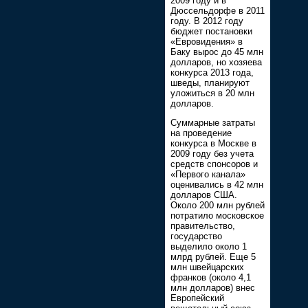
2009 году и в
Дюссельдорфе в 2011
году. В 2012 году
бюджет постановки
«Евровидения» в
Баку вырос до 45 млн
долларов, но хозяева
конкурса 2013 года,
шведы, планируют
уложиться в 20 млн
долларов.
Суммарные затраты
на проведение
конкурса в Москве в
2009 году без учета
средств спонсоров и
«Первого канала»
оценивались в 42 млн
долларов США.
Около 200 млн рублей
потратило московское
правительство,
государство
выделило около 1
млрд рублей. Еще 5
млн швейцарских
франков (около 4,1
млн долларов) внес
Европейский