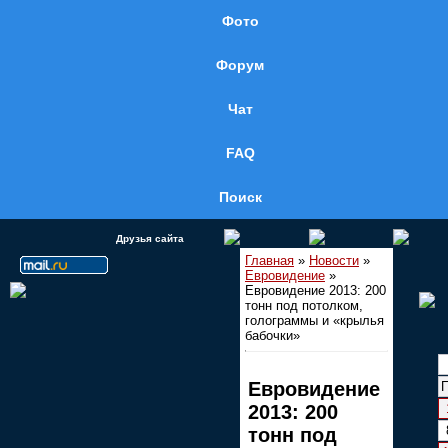
Фото
Форум
Чат
FAQ
Поиск
Друзья сайта
Главная
»
Новости
»
Евровидение
»
Евровидение 2013: 200
тонн под потолком,
голограммы и «крылья
бабочки»
Евровидение
2013: 200
тонн под