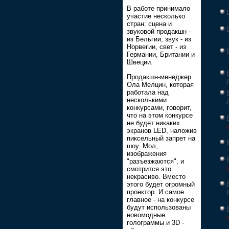
В работе принимало
участие несколько
стран: сцена и
звуковой продакшн -
из Бельгии, звук - из
Норвегии, свет - из
Германии, Британии и
Швеции.
Продакшн-менеджер
Ола Мелцин, которая
работала над
несколькими
конкурсами, говорит,
что на этом конкурсе
не будет никаких
[
экранов LED, наложив
пиксельный запрет на
шоу. Мол,
изображения
"разъезжаются", и
смотрится это
[
некрасиво. Вместо
этого будет огромный
проектор. И самое
главное - на конкурсе
будут использованы
новомодные
[
голограммы и 3D -