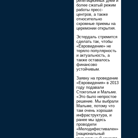
репетиционных дней и
более сжатый режим
работы пресс-
центров, а также
относительно
скромные приемы на
церемонии открытия.
Эстердаль стремится
сделать так, чтобы
«Евровидение» не
теряло популярность
и актуальность, а
также оставалось
финансово
устойчивым.
Заявку на проведение
«Евровидения» в 2013
году подавали
Стокгольм и Мальме.
«Это было непростое
решение. Мы выбрали
Мальме, потому что
там очень хорошая
инфраструктура, и
ранее мы здесь
проводили
«Мелодифестивален»
[национальный