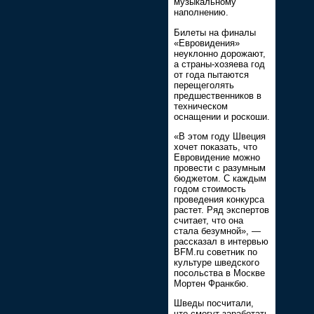
музыкальному
наполнению.
Билеты на финалы
«Евровидения»
неуклонно дорожают,
а страны-хозяева год
от года пытаются
перещеголять
предшественников в
техническом
оснащении и роскоши.
«В этом году Швеция
хочет показать, что
Евровидение можно
провести с разумным
бюджетом. С каждым
годом стоимость
проведения конкурса
растет. Ряд экспертов
считает, что она
стала безумной», —
рассказал в интервью
BFM.ru cоветник по
культуре шведского
посольства в Москве
Мортен Франкбю.
Шведы посчитали,
что смогут заработать