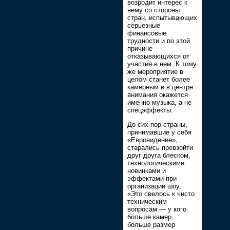
возродит интерес к
нему со стороны
стран, испытывающих
серьезные
финансовые
трудности и по этой
причине
отказывающихся от
участия в нем. К тому
же мероприятие в
целом станет более
камерным и в центре
внимания окажется
именно музыка, а не
спецэффекты.
До сих пор страны,
принимавшие у себя
«Евровидение»,
старались превзойти
друг друга блеском,
технологическими
новинками и
эффектами при
организации шоу.
«Это свелось к чисто
техническим
вопросам — у кого
больше камер,
больше размер