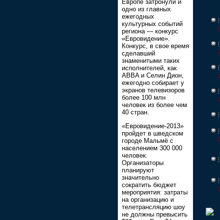
Европе затронули и
одно из главных
ежегодных
культурных событий
[
региона — конкурс
«Евровидение».
Конкурс, в свое время
сделавший
[
знаменитыми таких
исполнителей, как
ABBA и Селин Дион,
[
ежегодно собирает у
экранов телевизоров
более 100 млн
[
человек из более чем
40 стран.
«Евровидение-2013»
пройдет в шведском
[
городе Мальмё с
населением 300 000
человек.
Организаторы
планируют
значительно
сократить бюджет
[
мероприятия: затраты
на организацию и
телетрансляцию шоу
не должны превысить