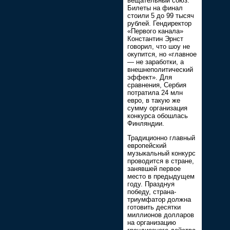
вещательный союз.
Билеты на финал
стоили 5 до 99 тысяч
рублей. Гендиректор
«Первого канала»
Константин Эрнст
говорил, что шоу не
окупится, но «главное
— не заработки, а
внешнеполитический
эффект». Для
сравнения, Сербия
потратила 24 млн
евро, в такую же
сумму организация
конкурса обошлась
Финляндии.
Традиционно главный
европейский
музыкальный конкурс
проводится в стране,
занявшей первое
место в предыдущем
году. Празднуя
победу, страна-
триумфатор должна
готовить десятки
миллионов долларов
на организацию