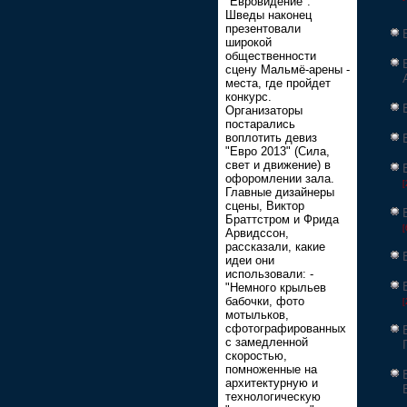
"Евровидение".
Шведы наконец
презентовали
широкой
общественности
сцену Мальмё-арены -
места, где пройдет
конкурс.
Организаторы
постарались
воплотить девиз
"Евро 2013" (Сила,
свет и движение) в
офоромлении зала.
[
Главные дизайнеры
сцены, Виктор
Браттстром и Фрида
[
Арвидссон,
рассказали, какие
идеи они
использовали: -
"Немного крыльев
бабочки, фото
[
мотыльков,
сфотографированных
с замедленной
скоростью,
помноженные на
архитектурную и
технологическую