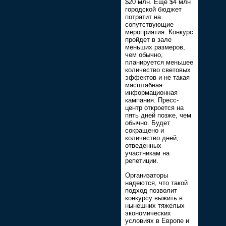
$20 млн. Еще $4 млн
городской бюджет
потратит на
сопутствующие
мероприятия. Конкурс
пройдет в зале
меньших размеров,
чем обычно,
планируется меньшее
количество световых
эффектов и не такая
масштабная
информационная
кампания. Пресс-
центр откроется на
пять дней позже, чем
обычно. Будет
сокращено и
количество дней,
отведенных
участникам на
репетиции.
Организаторы
надеются, что такой
подход позволит
конкурсу выжить в
нынешних тяжелых
экономических
условиях в Европе и