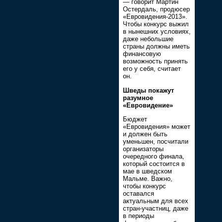
— говорит Мартин
Остердаль, продюсер
«Евровидения-2013».
Чтобы конкурс выжил
в нынешних условиях,
даже небольшие
страны должны иметь
финансовую
возможность принять
его у себя, считает
он.
Шведы покажут
разумное
«Евровидение»
Бюджет
«Евровидения» может
и должен быть
уменьшен, посчитали
организаторы
очередного финала,
который состоится в
мае в шведском
Мальме. Важно,
чтобы конкурс
оставался
актуальным для всех
стран-участниц, даже
в периоды