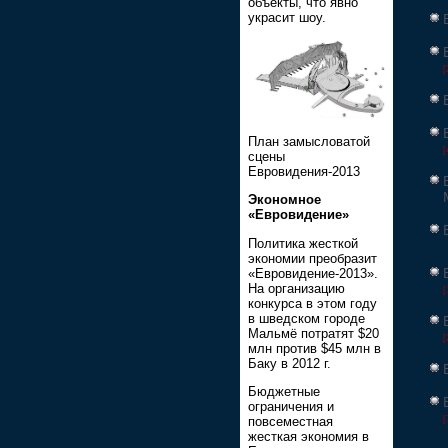
объекты, что явно
украсит шоу.
[
План замысловатой
[
сцены
Евровидения-2013
Экономное
«Евровидение»
Политика жесткой
экономии преобразит
«Евровидение-2013».
На организацию
[
конкурса в этом году
в шведском городе
Мальмё потратят $20
[
млн против $45 млн в
Баку в 2012 г.
Бюджетные
ограничения и
[
повсеместная
жесткая экономия в