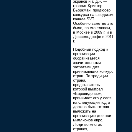
экранов и т. д.», —
говорит Кристер
Бьоркман, продюсер
конкурса на шведском
канале SVT.
Особенно заметно это
было, по его словам,
в Москве в 2009 г. и в
Дюссельдорфе в 2011
г.
Подобный подход к
организации
оборачивается
значительными
затратами для
принимающих конкурс
стран. По традиции
страна,
представитель
которой выиграл
«Евровидение»,
принимает его у себя
на следующий год и
должна быть готова
выложить на
организацию десятки
миллионов евро.
Люди во многих
странах,