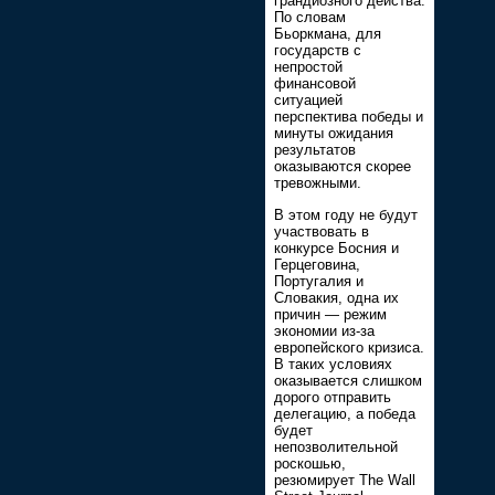
грандиозного действа.
По словам
Бьоркмана, для
государств с
непростой
финансовой
ситуацией
перспектива победы и
минуты ожидания
результатов
оказываются скорее
тревожными.
В этом году не будут
участвовать в
конкурсе Босния и
Герцеговина,
Португалия и
Словакия, одна их
причин — режим
экономии из-за
европейского кризиса.
В таких условиях
оказывается слишком
дорого отправить
делегацию, а победа
будет
непозволительной
роскошью,
резюмирует The Wall