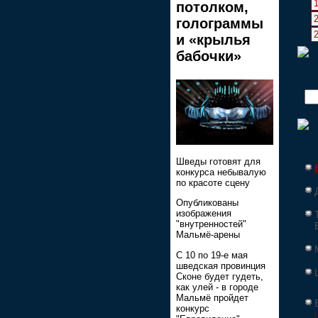
потолком,
голограммы
и «крылья
бабочки»
Шведы готовят для
конкурса небывалую
по красоте сцену
Опубликованы
изображения
"внутренностей"
Мальмё-арены
С 10 по 19-е мая
шведская провинция
Сконе будет гудеть,
как улей - в городе
Мальмё пройдет
конкурс
[