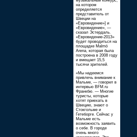
музыкальный конкурс,
на котором
определяется
представитель от
Швеции на
«Евровидение»] и
«Евровидение», —
сказал Эстердаль.
«Евровидение-2013»
будет проводиться на
площадке Malmö
Arena, которая была
построена в 2008 году
и вмещает 15,5
тысячи зрителей.
«Мы надеемся
привлечь внимание к
Мальме, — говорил в
интервью BFM.ru
Франкбю. — Многие
туристы, которые
хотят приехать в
Швецию, знают о
Стокгольме и
Гетеборге. Сейчас у
Мальме есть
возможность заявить
о себе. В городе
очень много