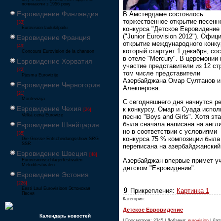
починаючи з 1956 року
Евровидение Финляндия
В Амстердаме состоялось
торжественное открытие песенн
[33]
конкурса "Детское Евровидение
Eurovision laulukilpailu
("Junior Eurovision 2012"). Офи
Евровидение Франция
открытие международного конку
[49]
который стартует 1 декабря, со
Concours Eurovision de la chanson
в отеле "Mercury". В церемонии
Евровидение Хорватия
участие представители из 12 стр
[22]
том числе представители
Pjesma Eurovizije
Азербайджана Омар Султанов и
Евровидение Черногория
Алекперова.
[21]
Montevizija
С сегодняшнего дня начнутся р
Евровидение Чехия
к конкурсу. Омар и Суада испол
[26]
Velká cena Eurovize
песню "Boys and Girls". Хотя эт
была сначала написана на англ
Евровидение Швейцария
но в соответствии с условиями
[35]
конкурса 75 % композиции была
Die Grosse Entscheidungsshow SRG
SSR
переписана на азербайджанский
Евровидение Швеция
[48]
Азербайджан впервые примет уч
Eurovisionsschlagerfestivalen
Melodifestivalen
детском "Евровидении".
Евровидение Эстония
[226]
Eesti Laul Eurovisioon Эстонская
Прикрепления:
Картинка 1
Песня
Категория:
Детское Евровидение
Календарь новостей
| Просмотров: 2345 | Добавил:
eurovision
| Дата