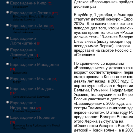
Детское «Евровидение» пройдет
Евровидение Кипр
[52]
десятый раз
Γιουροβίζιον
Евровидение Латвия
[125]
В субботу, 1 декабря, в Амстер
Eirodziesma Eirovīzija Eirovīzijas
стартует детский конкурс «Евр
dziesmu konkurss
2012». Для наших соотечествен
Евровидение Литва
[65]
поводом для того, чтобы включи
Eurovizijoje Eurovizija Eurovizijos
нужное время телеканал «Росси
dainų konkursas
должна стать 13-летняя Валери
Евровидение
Енгалычева (выступающая под
Лихтенштейн
[6]
псевдонимом Лерика), которая
Евровидение
представит на смотре Россию с
Люксембург
«Сенсация».
[6]
RTL Luxembourg LSC
По сравнению со взрослым
Евровидение Македония
«Евровидением» у детского кон
[24]
возраст соответствующий: перв
Евровизија
смотр прошел в Копенгагене как
Евровидение Мальта
[51]
девять лет назад, в 2003 году. 
MESC
пор конкурс побывал в Норвегии
Евровидение Молдова
Бельгии, Румынии, Нидерланда
[134]
Украине, Белоруссии и на Кипре
Concursul Muzical Eurovision
Россия участвует в детском
Евровидение
«Евровидении» с 2005 года, а в
Нидерланды
сестры Толмачевы выиграли зд
[26]
Eurovisie Songfestival
первое «золото». В этом году Р
представляет Валерия Енгалыч
Евровидение Норвегия
этого Лерика выступала на
[39]
«Славянском базаре» в Витебск
Eurosong Sang Ryddesalg Nrk Melodi
Grand Prix
детской «Новой волне», а в 200