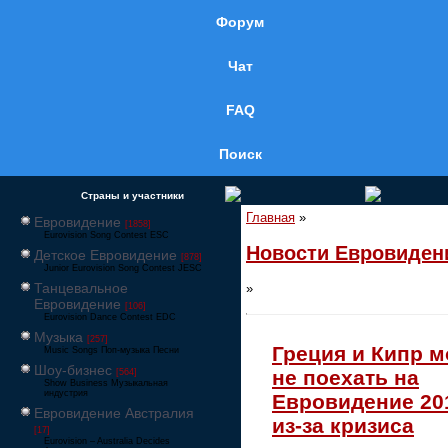
Форум
Чат
FAQ
Поиск
Страны и участники
Главная
»
Евровидение
[1858]
Eurovision Song Contest ESC
Новости Евровиден
Детское Евровидение
[878]
Junior Eurovision Song Contest JESC
Танцевальное
»
Евровидение
[106]
Eurovision Dance Contest EDC
Музыка
[257]
Греция и Кипр м
Music Songs Поп-музыка Песни
Шоу-бизнес
не поехать на
[564]
Show Business Музыкальная
индустрия
Евровидение 20
Евровидение Австралия
из-за кризиса
[17]
Eurovision – Australia Decides