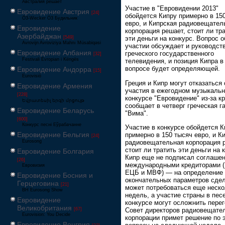
Австралия решает
Участие в "Евровидении 2013"
Евровидение Австрия
[24]
обойдется Кипру примерно в 15
Ö3-Wecker Ö3 Будильник
евро, и Кипрская радиовещател
Евровидение
корпорация решает, стоит ли тр
Азербайджан
[549]
эти деньги на конкурс. Вопрос о
Avrovijn Avroviziya Mahnı Müsabiqəsi
участии обсуждает и руководст
Евровидение Албания
греческого государственного
[32]
Festivali Evropian i Këngës
телевидения, и позиция Кипра в
вопросе будет определяющей.
Евровидение Андорра
[15]
Eurovisió
Греция и Кипр могут отказаться 
Евровидение Армения
участия в ежегодном музыкаль
[228]
конкурсе "Евровидение" из-за кр
Եվրատեսիլ երգի մրցույթ
сообщает в четверг греческая г
Евровидение Беларусь
"Вима".
[600]
Конкурс песні Еўрабачанне
Участие в конкурсе обойдется К
Евровидение Бельгия
примерно в 150 тысяч евро, и К
[24]
радиовещательная корпорация 
Eurosong
стоит ли тратить эти деньги на 
Евровидение Болгария
Кипр еще не подписал соглашен
[26]
международными кредиторами (
Евровизия
ЕЦБ и МВФ) — на определение
Евровидение Босния и
окончательных параметров сде
Герцеговина
[21]
может потребоваться еще неско
BH Eurosong Show
недель, а участие страны в пес
Евровидение
конкурсе могут осложнить пере
Великобритания
Совет директоров радиовещате
[67]
Eurovision: You Decide
корпорации примет решение по 
Евровидение Венгрия