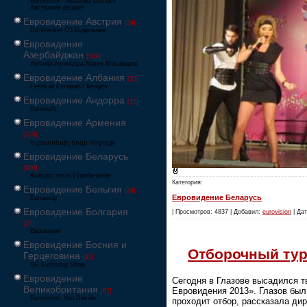
Eurovision – Australia Decides
Австралия решает
Евровидение Австрия
[24]
Ö3-Wecker Ö3 Будильник
Евровидение
Азербайджан
[549]
Avrovijn Avroviziya Mahnı Müsabiqəsi
Евровидение Албания
[32]
Festivali Evropian i Këngës
Евровидение Андорра
[15]
Eurovisió
Евровидение Армения
[228]
Եվրատեսիլ երգի մրցույթ
Евровидение Беларусь
[600]
Конкурс песні Еўрабачанне
Категория:
Евровидение Бельгия
[24]
Евровидение Беларусь
Eurosong
Евровидение Болгария
| Просмотров: 4837 | Добавил:
eurovision
| Дат
[26]
Евровизия
Евровидение Босния и
Отборочный тур
Герцеговина
[21]
BH Eurosong Show
Евровидение
Сегодня в Глазове высадился т
Великобритания
Евровидения 2013». Глазов был
[67]
Eurovision: You Decide
проходит отбор, рассказала ди