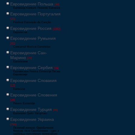
Евровидение Польша
[36]
Eurowizja Konkurs Piosenki Eurowizji
Евровидение Португалия
[25]
Festival Eurovisão da Canção
Евровидение Россия
[1062]
Европесня
Евровидение Румыния
[41]
Concursul Muzical Eurovision
Евровидение Сан-
Марино
[23]
Eurovisione
Евровидение Сербия
[39]
Еуровисион Pesma Evrovizije Песма
Евровизије
Евровидение Словакия
[13]
Eurovízia
Евровидение Словения
[26]
Pesem Evrovizije
Евровидение Турция
[66]
Eurovision Şarkı Yarışması
Евровидение Украина
[796]
Пісенний конкурс Євробачення
Конкурс пісні Євробачення - одне з
найбільш популярних телевізійних