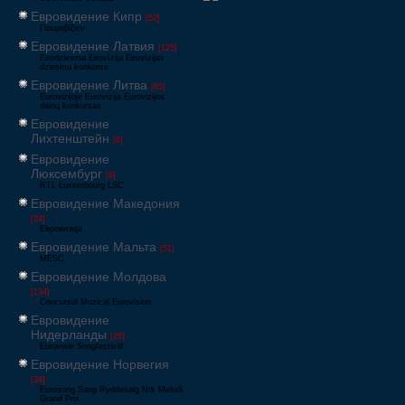
Евровидение Кипр
[52]
Γιουροβίζιον
Евровидение Латвия
[125]
Eirodziesma Eirovīzija Eirovīzijas
dziesmu konkurss
Евровидение Литва
[65]
Eurovizijoje Eurovizija Eurovizijos
dainų konkursas
Евровидение
Лихтенштейн
[6]
Евровидение
Люксембург
[6]
RTL Luxembourg LSC
Евровидение Македония
[24]
Евровизија
Евровидение Мальта
[51]
MESC
Евровидение Молдова
[134]
Concursul Muzical Eurovision
Евровидение
Нидерланды
[26]
Eurovisie Songfestival
Евровидение Норвегия
[39]
Eurosong Sang Ryddesalg Nrk Melodi
Grand Prix