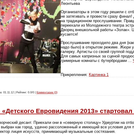
Леонтьева
Организаторы в этом году решили с от
не затягивать и провести сразу финал!
на традиционном прослушивании. Правд
переехали из Молодежного театра эстр
Дворец внешкольной работы «Золак». Ц
кусается!
Прослушивание проходило два дня (как
надо было) в открытом режиме. Жюри у
галерку. Артисты со своей группой под
Для самых капризных за сценой продю
гримерные комнаты с бутербродами
...
Прикрепления:
Картинка 1
а: 01.11.12 | Рейтинг: 0.0/0 |
Комментарии (0)
 «Детского Евровидения 2013» стартовал 
ворческий десант. Приехали они в «северную столицу» Удмуртии на отб
 выбран как город, удачно рассоложенный и имеющий все условия для п
ректор лицея искусств, принимающий музыкальные состязания.