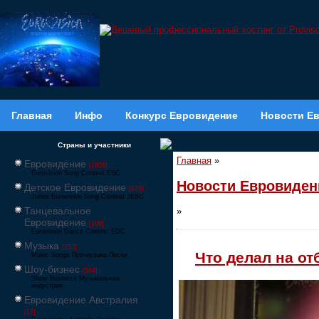
Главная
Инфо
Конкурс Евровидение
Новости Е
Страны и участники
Главная
»
Евровидение
[1858]
Eurovision Song Contest ESC
Новости Евровиден
Детское Евровидение
[878]
Junior Eurovision Song Contest JESC
Танцевальное
»
Евровидение
[106]
Eurovision Dance Contest EDC
Музыка
[257]
Что делал на о
Music Songs Поп-музыка Песни
Шоу-бизнес
[564]
Show Business Музыкальная
индустрия
Евровидение Австралия
[17]