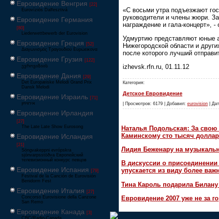
Евровидение Венгрия
[22]
«С восьми утра подъезжают гост
Eurovíziós Dalfesztivá
руководители и члены жюри. За
Евровидение Германия
награждение и гала-концерт», -
[80]
Liederwettbewerb der Eurovision
Удмуртию представляют юные ар
Евровидение Греция
[52]
Нижегородской области и други
Διαγωνισμός Τραγουδιού Ευρώεικονα
после которого лучший отправи
Евровидение Грузия
[122]
izhevsk.rfn.ru, 01.11.12
ევროვიზიის
Евровидение Дания
[29]
Det Europæiske Melodi Grand Prix
Категория:
Dansk Melodi
Детское Евровидение
Евровидение Израиль
[71]
‏אירוויזיון
| Просмотров: 6179 | Добавил:
eurovision
| Дат
Евровидение Ирландия
[27]
The Late Late Show Eurosong
Наталья Подольская: За свою 
Каминскому сто тысяч доллар
Евровидение Исландия
[21]
Лидия Беженару на музыкаль
Söngvakeppni evrópskra
sjónvarpsstöðva Европейский
телевизионный конкурс певцов
В дискуссии о присоединени
Евровидение Испания
упускается из виду более ва
[79]
Festival de la Canción de Eurovisión
Benidorm Fest
Тина Кароль подарила Билану
Евровидение Италия
[27]
Concorso Eurovisione della Canzone
Евровидение 2007 уже не за г
San Remo
Евровидение Канада
[3]
CBC/Radio-Canada