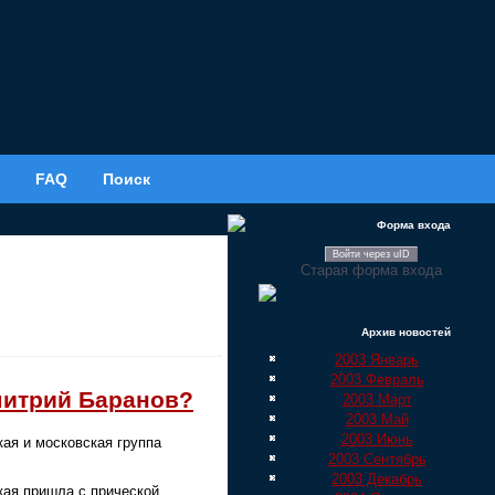
FAQ
Поиск
Форма входа
Войти через uID
Старая форма входа
Архив новостей
2003 Январь
2003 Февраль
митрий Баранов?
2003 Март
2003 Май
2003 Июнь
ая и московская группа
2003 Сентябрь
2003 Декабрь
кая пришла с прической