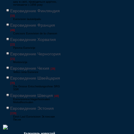
шоу в світі, проводиться щорічно,
починаючи з 1956 року
Евровидение Финляндия
[33]
Eurovision laulukilpailu
Евровидение Франция
[49]
Concours Eurovision de la chanson
Евровидение Хорватия
[22]
Pjesma Eurovizije
Евровидение Черногория
[21]
Montevizija
Евровидение Чехия
[26]
Velká cena Eurovize
Евровидение Швейцария
[35]
Die Grosse Entscheidungsshow SRG
SSR
Евровидение Швеция
[48]
Eurovisionsschlagerfestivalen
Melodifestivalen
Евровидение Эстония
[226]
Eesti Laul Eurovisioon Эстонская
Песня
Календарь новостей