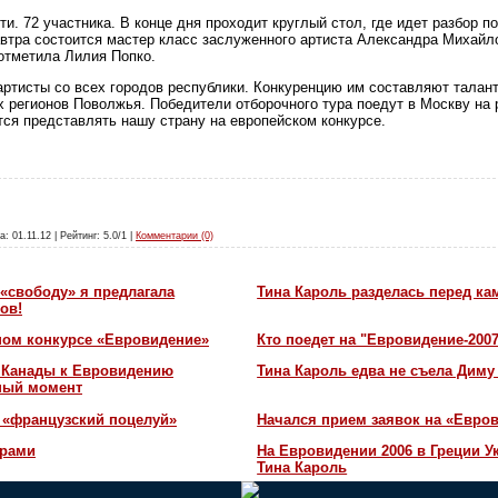
и. 72 участника. В конце дня проходит круглый стол, где идет разбор п
втра состоится мастер класс заслуженного артиста Александра Михайло
 отметила Лилия Попко.
тисты со всех городов республики. Конкуренцию им составляют талант
х регионов Поволжья. Победители отборочного тура поедут в Москву на
тся представлять нашу страну на европейском конкурсе.
а: 01.11.12 | Рейтинг: 5.0/1 |
Комментарии (0)
«свободу» я предлагала
Тина Кароль разделась перед ка
ов!
ном конкурсе «Евровидение»
Кто поедет на "Евровидение-200
и Канады к Евровидению
Тина Кароль едва не съела Диму
жный момент
 «французский поцелуй»
Начался прием заявок на «Евров
орами
На Евровидении 2006 в Греции У
Тина Кароль