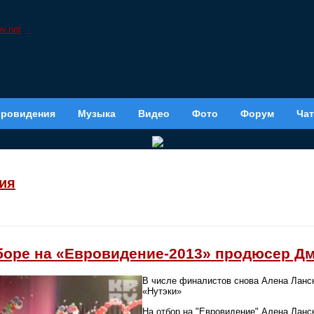
вровидения
Музыка
Видео
Фото
Форум
Чат
ия
тборе на «Евровидение-2013» продюсер Д
В числе финалистов снова Алена Ланск
«Нутэки»
На отбор на "Евровидение" Алена Ланс