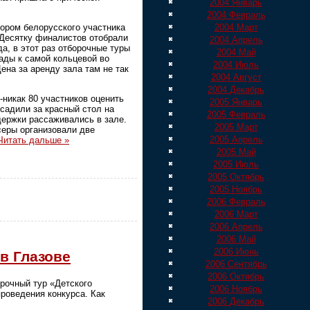
2004 Январь
2004 Февраль
бором белорусского участника
2004 Март
 Десятку финалистов отобрали
2004 Апрель
а, в этот раз отборочные туры
2004 Май
ады к самой кольцевой во
2004 Июль
ена за аренду зала там не так
2004 Август
2004 Декабрь
-никак 80 участников оценить
2005 Январь
садили за красный стол на
2005 Февраль
держки рассаживались в зале.
2005 Март
серы организовали две
2005 Апрель
Читать дальше »
2005 Май
2005 Июль
2005 Октябрь
2005 Ноябрь
2006 Февраль
2006 Март
2006 Апрель
2006 Май
2006 Июнь
в Глазове
2006 Сентябрь
2006 Октябрь
орочный тур «Детского
2006 Ноябрь
роведения конкурса. Как
2006 Декабрь