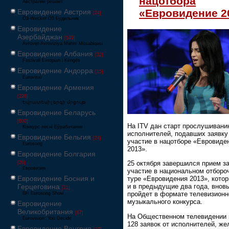
нацотбора
Австралия решает
«Евровидение 2
Евровидение Австрия
[24]
Ö3-Wecker Ö3 Будильник
Евровидение
Азербайджан
[549]
Avrovijn Avroviziya Mahnı Müsabiqəsi
Евровидение Албания
[32]
Festivali Evropian i Këngës
Евровидение Андорра
[15]
Eurovisió
Евровидение Армения
[228]
Եվրատեսիլ երգի մրցույթ
Евровидение Беларусь
[600]
На ITV дан старт прослушиван
Конкурс песні Еўрабачанне
исполнителей, подавших заявку
Евровидение Бельгия
[24]
участие в нацотборе «Евровиде
Eurosong
2013».
Евровидение Болгария
25 октября завершился прием за
[26]
Евровизия
участие в национальном отборо
Евровидение Босния и
туре «Евровидения 2013», котор
Герцеговина
и в предыдущие два года, внов
[21]
пройдет в формате телевизионн
BH Eurosong Show
музыкального конкурса.
Евровидение
Великобритания
[67]
На Общественном телевидении 
Eurovision: You Decide
128 заявок от исполнителей, ж
Евровидение Венгрия