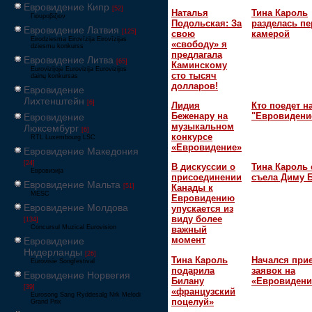
Евровидение Кипр
[52]
Наталья
Тина Кароль
Γιουροβίζιον
Подольская: За
разделась пе
Евровидение Латвия
[125]
свою
камерой
Eirodziesma Eirovīzija Eirovīzijas
«свободу» я
dziesmu konkurss
предлагала
Евровидение Литва
[65]
Каминскому
Eurovizijoje Eurovizija Eurovizijos
сто тысяч
dainų konkursas
долларов!
Евровидение
Лихтенштейн
[6]
Лидия
Кто поедет н
Беженару на
"Евровидени
Евровидение
музыкальном
Люксембург
[6]
конкурсе
RTL Luxembourg LSC
«Евровидение»
Евровидение Македония
[24]
В дискуссии о
Тина Кароль 
Евровизија
присоединении
съела Диму 
Евровидение Мальта
[51]
Канады к
MESC
Евровидению
Евровидение Молдова
упускается из
виду более
[134]
Concursul Muzical Eurovision
важный
момент
Евровидение
Нидерланды
[26]
Тина Кароль
Начался при
Eurovisie Songfestival
подарила
заявок на
Евровидение Норвегия
Билану
«Евровидени
[39]
«французский
Eurosong Sang Ryddesalg Nrk Melodi
поцелуй»
Grand Prix