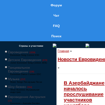
Форум
Чат
FAQ
Поиск
Страны и участники
Главная
»
Евровидение
[1858]
Eurovision Song Contest ESC
Новости Евровиден
Детское Евровидение
[878]
Junior Eurovision Song Contest JESC
Танцевальное
»
Евровидение
[106]
Eurovision Dance Contest EDC
Музыка
[257]
В Азербайджане
Music Songs Поп-музыка Песни
Шоу-бизнес
началось
[564]
Show Business Музыкальная
индустрия
прослушивание
Евровидение Австралия
участников
[17]
Eurovision – Australia Decides