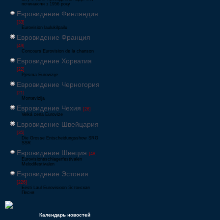
починаючи з 1956 року
Евровидение Финляндия
[33]
Eurovision laulukilpailu
Евровидение Франция
[49]
Concours Eurovision de la chanson
Евровидение Хорватия
[22]
Pjesma Eurovizije
Евровидение Черногория
[21]
Montevizija
Евровидение Чехия
[26]
Velká cena Eurovize
Евровидение Швейцария
[35]
Die Grosse Entscheidungsshow SRG
SSR
Евровидение Швеция
[48]
Eurovisionsschlagerfestivalen
Melodifestivalen
Евровидение Эстония
[226]
Eesti Laul Eurovisioon Эстонская
Песня
Календарь новостей