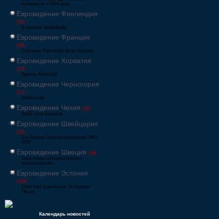
починаючи з 1956 року
Евровидение Финляндия
[33]
Eurovision laulukilpailu
Евровидение Франция
[49]
Concours Eurovision de la chanson
Евровидение Хорватия
[22]
Pjesma Eurovizije
Евровидение Черногория
[21]
Montevizija
Евровидение Чехия
[26]
Velká cena Eurovize
Евровидение Швейцария
[35]
Die Grosse Entscheidungsshow SRG
SSR
Евровидение Швеция
[48]
Eurovisionsschlagerfestivalen
Melodifestivalen
Евровидение Эстония
[226]
Eesti Laul Eurovisioon Эстонская
Песня
Календарь новостей