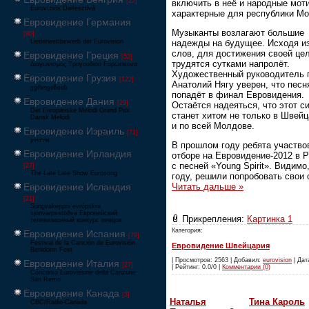
[22]
включить в неё и народные мот
Eurovíziós Dalfesztivá
характерные для республики Мо
Евровидение Германия
Музыканты возлагают большие
[80]
надежды на будущее. Исходя из
Liederwettbewerb der Eurovision
слов, для достижения своей це
Евровидение Греция
[52]
трудятся сутками напролёт.
Διαγωνισμός Τραγουδιού Ευρώεικονα
Художественный руководитель 
Евровидение Грузия
[122]
Анатолий Нягу уверен, что песн
ევროვიზიის
попадёт в финал Евровидения.
Евровидение Дания
[29]
Остаётся надеяться, что этот с
Det Europæiske Melodi Grand Prix
станет хитом не только в Швейц
Dansk Melodi
и по всей Молдове.
Евровидение Израиль
[71]
‏אירוויזיון
В прошлом году ребята участво
Евровидение Ирландия
отборе на Евровидение-2012 в 
с песней «Young Spirit». Видимо
[27]
The Late Late Show Eurosong
году, решили попробовать свои
Евровидение Исландия
Читать дальше »
[21]
Söngvakeppni evrópskra
sjónvarpsstöðva Европейский
Прикрепления:
Картинка 1
телевизионный конкурс певцов
Категория:
Евровидение Испания
[79]
Festival de la Canción de Eurovisión
Евровидение Швейцария
Benidorm Fest
| Просмотров: 2563 | Добавил:
eurovision
| Дат
Евровидение Италия
[27]
| Рейтинг: 0.0/0 |
Комментарии (0)
Concorso Eurovisione della Canzone
San Remo
Евровидение Канада
[3]
Наталья
Тина Кароль
CBC/Radio-Canada