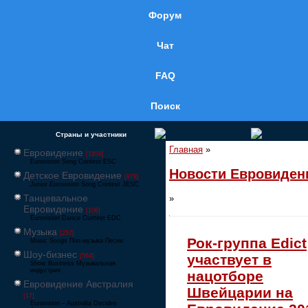
Форум
Чат
FAQ
Поиск
Страны и участники
Главная
»
Евровидение
[1858]
Eurovision Song Contest ESC
Новости Евровиден
Детское Евровидение
[878]
Junior Eurovision Song Contest JESC
Танцевальное
»
Евровидение
[106]
Eurovision Dance Contest EDC
Музыка
[257]
Рок-группа Edict
Music Songs Поп-музыка Песни
Шоу-бизнес
участвует в
[564]
Show Business Музыкальная
индустрия
нацотборе
Евровидение Австралия
Швейцарии на
[17]
Eurovision – Australia Decides