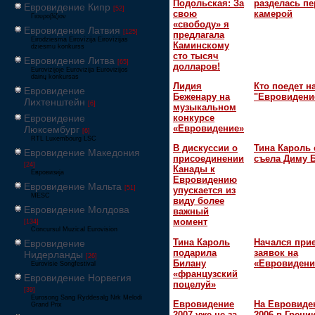
Подольская: За
разделась пе
Евровидение Кипр
[52]
свою
камерой
Γιουροβίζιον
«свободу» я
Евровидение Латвия
[125]
предлагала
Eirodziesma Eirovīzija Eirovīzijas
Каминскому
dziesmu konkurss
сто тысяч
Евровидение Литва
[65]
долларов!
Eurovizijoje Eurovizija Eurovizijos
dainų konkursas
Лидия
Кто поедет н
Евровидение
Беженару на
"Евровидени
Лихтенштейн
[6]
музыкальном
Евровидение
конкурсе
«Евровидение»
Люксембург
[6]
RTL Luxembourg LSC
В дискуссии о
Тина Кароль 
Евровидение Македония
присоединении
съела Диму 
[24]
Канады к
Евровизија
Евровидению
Евровидение Мальта
[51]
упускается из
MESC
виду более
Евровидение Молдова
важный
момент
[134]
Concursul Muzical Eurovision
Тина Кароль
Начался при
Евровидение
подарила
заявок на
Нидерланды
[26]
Билану
«Евровидени
Eurovisie Songfestival
«французский
Евровидение Норвегия
поцелуй»
[39]
Eurosong Sang Ryddesalg Nrk Melodi
Евровидение
На Евровиде
Grand Prix
2007 уже не за
2006 в Греци