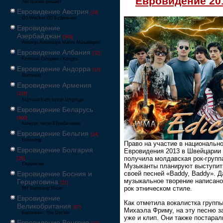
Евровидение 20
Австралия решает
Евровидение Австрия
[24]
Ö3-Wecker Ö3 Будильник
Евровидение
Азербайджан
[549]
Avrovijn Avroviziya Mahnı Müsabiqəsi
Евровидение Албания
[32]
Festivali Evropian i Këngës
Евровидение Андорра
[15]
Eurovisió
Евровидение Армения
[228]
Եվրատեսիլ երգի մրցույթ
Евровидение Беларусь
[600]
Конкурс песні Еўрабачанне
Евровидение Бельгия
[24]
Eurosong
Право на участие в национальн
Евровидение Болгария
Евровидения 2013 в Швейцарии
получила молдавская рок-группа
[26]
Евровизия
Музыканты планируют выступит
Евровидение Босния и
своей песней «Baddy, Baddy». Д
музыкальное творение написано
Герцеговина
[21]
рок этническом стиле.
BH Eurosong Show
Евровидение
Как отметила вокалистка групп
Великобритания
[67]
Михаэла Фриму, на эту песню з
Eurovision: You Decide
уже и клип. Они также постарал
Евровидение Венгрия