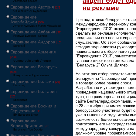
акцент будет сд
Австралия решает
на рекламе
Евровидение Австрия
[24]
Ö3-Wecker Ö3 Будильник
Евровидение
При подготовке белорусского ар
Азербайджан
[549]
международному песенному кон
Avrovijn Avroviziya Mahnı Müsabiqəsi
"Евровидение 2013" акцент пла
Евровидение Албания
[32]
сделать на рекламе исполнител
Festivali Evropian i Këngës
продвижении его песни к европ
Евровидение Андорра
слушателям. Об этом сообщила
[15]
Eurovisió
сегодня журналистам руководи
национального отборочного тура
Евровидение Армения
"Евровидения 2013", заместите
[228]
главного директора телеканала
Եվրատեսիլ երգի մրցույթ
"Беларусь 2" Ольга Шлягер.
Евровидение Беларусь
[600]
На этот раз отбор представител
Конкурс песні Еўрабачанне
Беларуси на "Евровидении" про
Евровидение Бельгия
[24]
в гораздо более ранние сроки.
Eurosong
Разработано и утверждено поло
Евровидение Болгария
проведении национального отбо
тура, оно размещена на офици
[26]
Евровизия
сайте Белтелерадиокомпании, к
с 28 сентября принимает заявки
Евровидение Босния и
белорусского участника будет о
Герцеговина
[21]
уже в нынешнем году, чтобы им
BH Eurosong Show
возможность более основатель
Евровидение
подготовить его непосредственн
Великобритания
[67]
международному конкурсу и на
Eurovision: You Decide
должном уровне прорекламиров
Евровидение Венгрия