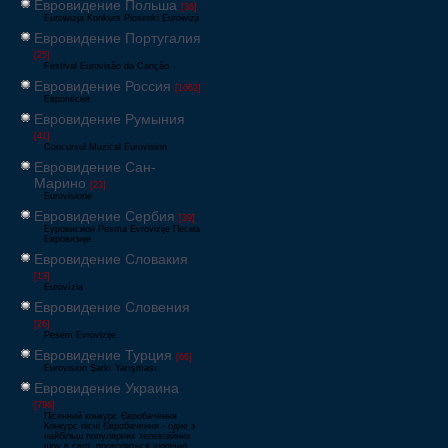
Евровидение Польша
[36]
Eurowizja Konkurs Piosenki Eurowizji
Евровидение Португалия
[25]
Festival Eurovisão da Canção
Евровидение Россия
[1062]
Европесня
Евровидение Румыния
[41]
Concursul Muzical Eurovision
Евровидение Сан-
Марино
[23]
Eurovisione
Евровидение Сербия
[39]
Еуровисион Pesma Evrovizije Песма
Евровизије
Евровидение Словакия
[13]
Eurovízia
Евровидение Словения
[26]
Pesem Evrovizije
Евровидение Турция
[66]
Eurovision Şarkı Yarışması
Евровидение Украина
[796]
Пісенний конкурс Євробачення
Конкурс пісні Євробачення - одне з
найбільш популярних телевізійних
шоу в світі, проводиться щорічно,