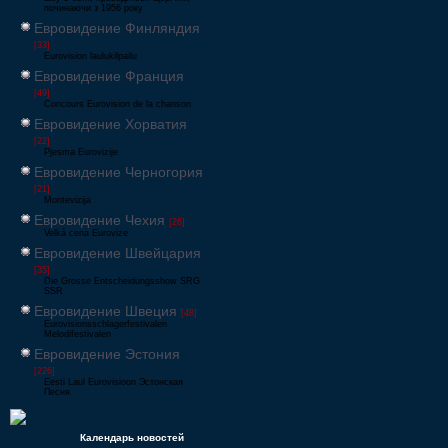
починаючи з 1956 року
Евровидение Финляндия
[33]
Eurovision laulukilpailu
Евровидение Франция
[49]
Concours Eurovision de la chanson
Евровидение Хорватия
[22]
Pjesma Eurovizije
Евровидение Черногория
[21]
Montevizija
Евровидение Чехия
[26]
Velká cena Eurovize
Евровидение Швейцария
[35]
Die Grosse Entscheidungsshow SRG
SSR
Евровидение Швеция
[48]
Eurovisionsschlagerfestivalen
Melodifestivalen
Евровидение Эстония
[226]
Eesti Laul Eurovisioon Эстонская
Песня
Календарь новостей