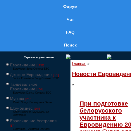
Форум
Чат
FAQ
Поиск
Страны и участники
Главная
»
Евровидение
[1858]
Eurovision Song Contest ESC
Новости Евровиден
Детское Евровидение
[878]
Junior Eurovision Song Contest JESC
Танцевальное
»
Евровидение
[106]
Eurovision Dance Contest EDC
Музыка
[257]
При подготовке
Music Songs Поп-музыка Песни
Шоу-бизнес
белорусского
[564]
Show Business Музыкальная
индустрия
участника к
Евровидение Австралия
Евровидению 2
[17]
Eurovision – Australia Decides