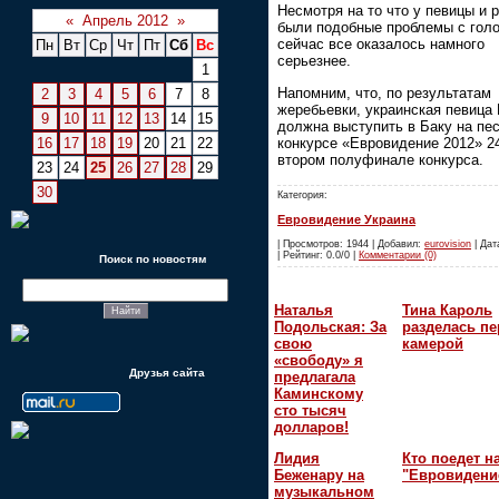
Несмотря на то что у певицы и 
«
Апрель 2012
»
были подобные проблемы с гол
сейчас все оказалось намного
Пн
Вт
Ср
Чт
Пт
Сб
Вс
серьезнее.
1
Напомним, что, по результатам
2
3
4
5
6
7
8
жеребьевки, украинская певица 
9
10
11
12
13
14
15
должна выступить в Баку на пе
конкурсе «Евровидение 2012» 2
16
17
18
19
20
21
22
втором полуфинале конкурса.
23
24
25
26
27
28
29
30
Категория:
Евровидение Украина
| Просмотров: 1944 | Добавил:
eurovision
| Дат
| Рейтинг: 0.0/0 |
Комментарии (0)
Поиск по новостям
Наталья
Тина Кароль
Подольская: За
разделась пе
свою
камерой
«свободу» я
Друзья сайта
предлагала
Каминскому
сто тысяч
долларов!
Лидия
Кто поедет н
Беженару на
"Евровидени
музыкальном