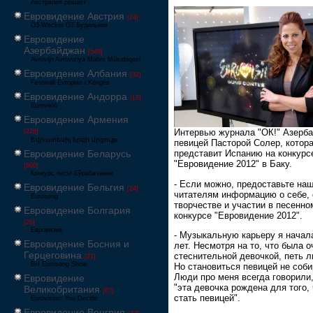
Австралия решает
Евровидение Австрия
[24]
Ö3-Wecker Ö3 Будильник
Евровидение
Азербайджан
[549]
Avrovijn Avroviziya Mahnı Müsabiqəsi
Евровидение Албания
[32]
Festivali Evropian i Këngës
Евровидение Андорра
[15]
Eurovisió
Евровидение Армения
Интервью журнала "ОК!" Азерб
[228]
Եվրատեսիլ երգի մրցույթ
певицей Пасторой Солер, котор
Евровидение Беларусь
представит Испанию на конкурс
"Евровидение 2012" в Баку.
[600]
Конкурс песні Еўрабачанне
- Если можно, предоставьте на
Евровидение Бельгия
[24]
читателям информацию о себе,
Eurosong
творчестве и участии в песенно
Евровидение Болгария
конкурсе "Евровидение 2012".
[26]
Евровизия
- Музыкальную карьеру я начала
Евровидение Босния и
лет. Несмотря на то, что была о
Герцеговина
стеснительной девочкой, петь 
[21]
BH Eurosong Show
Но становиться певицей не соби
Люди про меня всегда говорили,
Евровидение
"эта девочка рождена для того,
Великобритания
[67]
стать певицей".
Eurovision: You Decide
Евровидение Венгрия