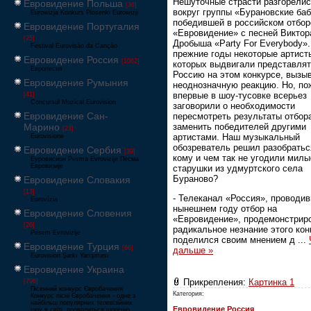
Нешуточные страсти разгорели
Евровидение Польша
[36]
вокруг группы «Бурановские ба
Eurowizja Konkurs Piosenki Eurowizji
победившей в российском отбор
Евровидение Португалия
«Евровидение» с песней Виктор
[25]
Дробыша «Party For Everybody».
Festival Eurovisão da Canção
прежние годы некоторые артист
Евровидение Россия
[1062]
которых выдвигали представля
Европесня
Россию на этом конкурсе, вызы
Евровидение Румыния
неоднозначную реакцию. Но, по
впервые в шоу-тусовке всерьез
[41]
Concursul Muzical Eurovision
заговорили о необходимости
Евровидение Сан-
пересмотреть результаты отбор
заменить победителей другими
Марино
[23]
артистами. Наш музыкальный
Eurovisione
обозреватель решил разобратьс
Евровидение Сербия
[39]
кому и чем так не угодили милы
Еуровисион Pesma Evrovizije Песма
Евровизије
старушки из удмуртского села
Бураново?
Евровидение Словакия
[13]
- Телеканал «Россия», проводи
Eurovízia
нынешнем году отбор на
Евровидение Словения
«Евровидение», продемонстрир
[26]
радикальное незнание этого конк
Pesem Evrovizije
поделился своим мнением д
...
Евровидение Турция
[66]
дальше »
Eurovision Şarkı Yarışması
Евровидение Украина
Прикрепления:
Картинка 1
[796]
Пісенний конкурс Євробачення
Категория:
Конкурс пісні Євробачення - одне з
найбільш популярних телевізійних
Евровидение Россия
шоу в світі, проводиться щорічно,