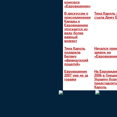
конкурсе
«Евровидение»
В дискуссии о
Тина Кароль 
присоединении
съела Диму 
Канады к
Евровидению
упускается из
виду более
важный
момент
Тина Кароль
Начался при
подарила
заявок на
Билану
«Евровидени
«французский
поцелуй»
Евровидение
На Евровиде
2007 уже не за
2006 в Греци
горами
Украину буде
представлять
Кароль