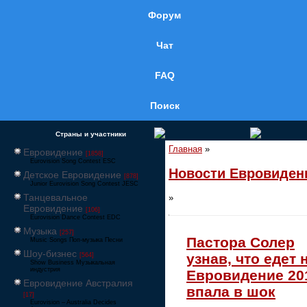
Форум
Чат
FAQ
Поиск
Страны и участники
Главная
»
Евровидение
[1858]
Eurovision Song Contest ESC
Новости Евровиден
Детское Евровидение
[878]
Junior Eurovision Song Contest JESC
Танцевальное
»
Евровидение
[106]
Eurovision Dance Contest EDC
Музыка
[257]
Пастора Солер
Music Songs Поп-музыка Песни
Шоу-бизнес
узнав, что едет 
[564]
Show Business Музыкальная
индустрия
Евровидение 20
Евровидение Австралия
впала в шок
[17]
Eurovision – Australia Decides